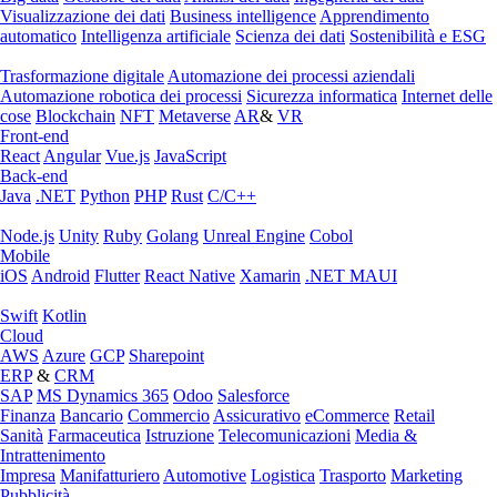
Visualizzazione dei dati
Business intelligence
Apprendimento
automatico
Intelligenza artificiale
Scienza dei dati
Sostenibilità e ESG
Trasformazione digitale
Automazione dei processi aziendali
Automazione robotica dei processi
Sicurezza informatica
Internet delle
cose
Blockchain
NFT
Metaverse
AR
&
VR
Front-end
React
Angular
Vue.js
JavaScript
Back-end
Java
.NET
Python
PHP
Rust
C/C++
Node.js
Unity
Ruby
Golang
Unreal Engine
Cobol
Mobile
iOS
Android
Flutter
React Native
Xamarin
.NET MAUI
Swift
Kotlin
Cloud
AWS
Azure
GCP
Sharepoint
ERP
&
CRM
SAP
MS Dynamics 365
Odoo
Salesforce
Finanza
Bancario
Commercio
Assicurativo
eCommerce
Retail
Sanità
Farmaceutica
Istruzione
Telecomunicazioni
Media &
Intrattenimento
Impresa
Manifatturiero
Automotive
Logistica
Trasporto
Marketing
Pubblicità