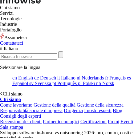
Chi siamo
Servizi
Tecnologie
Industrie
Portafoglio
Assumeteci
Contattateci
it
Italiano
Selezionare la lingua
en
English
de
Deutsch
it
Italiano
nl
Nederlands
fr
Français
es
Español
sv
Svenska
pt
Português
pl
Polski
nb
Norsk
Chi siamo
Chi siamo
Come lavoriamo
Gestione della qualità
Gestione della sicurezza
Responsabilità sociale d'impresa
Dirigenza
I nostri esperti
Blog
Consigli degli esperti
Recensioni dei clienti
Partner tecnologici
Certificazioni
Premi
Eventi
Sala stampa
Sviluppo software in-house vs outsourcing 2026: pro, contro, costi e