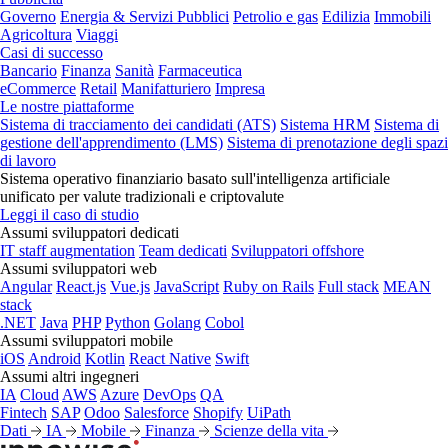
Governo
Energia & Servizi Pubblici
Petrolio e gas
Edilizia
Immobili
Agricoltura
Viaggi
Casi di successo
Bancario
Finanza
Sanità
Farmaceutica
eCommerce
Retail
Manifatturiero
Impresa
Le nostre piattaforme
Sistema di tracciamento dei candidati (ATS)
Sistema HRM
Sistema di
gestione dell'apprendimento (LMS)
Sistema di prenotazione degli spazi
di lavoro
Sistema operativo finanziario basato sull'intelligenza artificiale
unificato per valute tradizionali e criptovalute
Leggi il caso di studio
Assumi sviluppatori dedicati
IT staff augmentation
Team dedicati
Sviluppatori offshore
Assumi sviluppatori web
Angular
React.js
Vue.js
JavaScript
Ruby on Rails
Full stack
MEAN
stack
.NET
Java
PHP
Python
Golang
Cobol
Assumi sviluppatori mobile
iOS
Android
Kotlin
React Native
Swift
Assumi altri ingegneri
IA
Cloud
AWS
Azure
DevOps
QA
Fintech
SAP
Odoo
Salesforce
Shopify
UiPath
Dati
IA
Mobile
Finanza
Scienze della vita