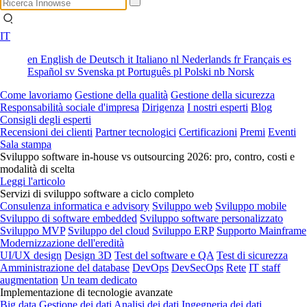
IT
en
English
de
Deutsch
it
Italiano
nl
Nederlands
fr
Français
es
Español
sv
Svenska
pt
Português
pl
Polski
nb
Norsk
Come lavoriamo
Gestione della qualità
Gestione della sicurezza
Responsabilità sociale d'impresa
Dirigenza
I nostri esperti
Blog
Consigli degli esperti
Recensioni dei clienti
Partner tecnologici
Certificazioni
Premi
Eventi
Sala stampa
Sviluppo software in-house vs outsourcing 2026: pro, contro, costi e
modalità di scelta
Leggi l'articolo
Servizi di sviluppo software a ciclo completo
Consulenza informatica e advisory
Sviluppo web
Sviluppo mobile
Sviluppo di software embedded
Sviluppo software personalizzato
Sviluppo MVP
Sviluppo del cloud
Sviluppo ERP
Supporto Mainframe
Modernizzazione dell'eredità
UI/UX design
Design 3D
Test del software e QA
Test di sicurezza
Amministrazione del database
DevOps
DevSecOps
Rete
IT staff
augmentation
Un team dedicato
Implementazione di tecnologie avanzate
Big data
Gestione dei dati
Analisi dei dati
Ingegneria dei dati