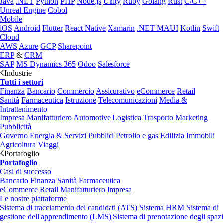
Java
.NET
Python
PHP
Node.js
Unity
Ruby
Golang
Rust
C/C++
Unreal Engine
Cobol
Mobile
iOS
Android
Flutter
React Native
Xamarin
.NET MAUI
Kotlin
Swift
Cloud
AWS
Azure
GCP
Sharepoint
ERP
&
CRM
SAP
MS Dynamics 365
Odoo
Salesforce
Industrie
Tutti i settori
Finanza
Bancario
Commercio
Assicurativo
eCommerce
Retail
Sanità
Farmaceutica
Istruzione
Telecomunicazioni
Media &
Intrattenimento
Impresa
Manifatturiero
Automotive
Logistica
Trasporto
Marketing
Pubblicità
Governo
Energia & Servizi Pubblici
Petrolio e gas
Edilizia
Immobili
Agricoltura
Viaggi
Portafoglio
Portafoglio
Casi di successo
Bancario
Finanza
Sanità
Farmaceutica
eCommerce
Retail
Manifatturiero
Impresa
Le nostre piattaforme
Sistema di tracciamento dei candidati (ATS)
Sistema HRM
Sistema di
gestione dell'apprendimento (LMS)
Sistema di prenotazione degli spazi