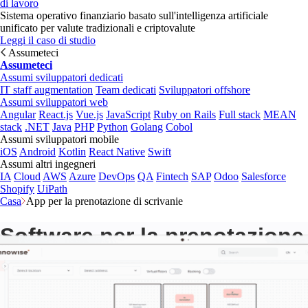
di lavoro
Sistema operativo finanziario basato sull'intelligenza artificiale
unificato per valute tradizionali e criptovalute
Leggi il caso di studio
Assumeteci
Assumeteci
Assumi sviluppatori dedicati
IT staff augmentation
Team dedicati
Sviluppatori offshore
Assumi sviluppatori web
Angular
React.js
Vue.js
JavaScript
Ruby on Rails
Full stack
MEAN
stack
.NET
Java
PHP
Python
Golang
Cobol
Assumi sviluppatori mobile
iOS
Android
Kotlin
React Native
Swift
Assumi altri ingegneri
IA
Cloud
AWS
Azure
DevOps
QA
Fintech
SAP
Odoo
Salesforce
Shopify
UiPath
Casa
App per la prenotazione di scrivanie
Software per la prenotazione
di posti di lavoro a marchio
bianco