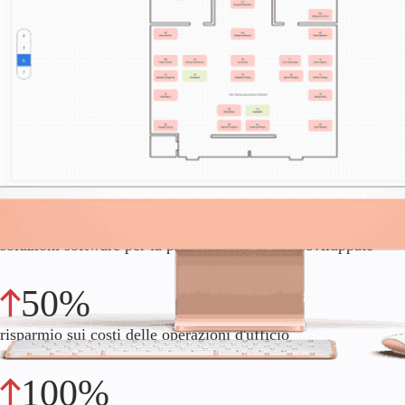
Con il software di office hoteling di Innowise, potete trasformare
il vostro ufficio in uno spazio di lavoro efficiente. Risparmiate
sui costi, sfruttate appieno ogni centimetro e mantenete i team
in contatto, il tutto in pochi clic.
Contattateci
Cosa abbiamo consegnato
40+
soluzioni software per la prenotazione di desk sviluppate
50%
risparmio sui costi delle operazioni d'ufficio
100%