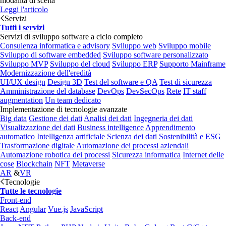
modalità di scelta
Leggi l'articolo
Servizi
Tutti i servizi
Servizi di sviluppo software a ciclo completo
Consulenza informatica e advisory
Sviluppo web
Sviluppo mobile
Sviluppo di software embedded
Sviluppo software personalizzato
Sviluppo MVP
Sviluppo del cloud
Sviluppo ERP
Supporto Mainframe
Modernizzazione dell'eredità
UI/UX design
Design 3D
Test del software e QA
Test di sicurezza
Amministrazione del database
DevOps
DevSecOps
Rete
IT staff
augmentation
Un team dedicato
Implementazione di tecnologie avanzate
Big data
Gestione dei dati
Analisi dei dati
Ingegneria dei dati
Visualizzazione dei dati
Business intelligence
Apprendimento
automatico
Intelligenza artificiale
Scienza dei dati
Sostenibilità e ESG
Trasformazione digitale
Automazione dei processi aziendali
Automazione robotica dei processi
Sicurezza informatica
Internet delle
cose
Blockchain
NFT
Metaverse
AR
&
VR
Tecnologie
Tutte le tecnologie
Front-end
React
Angular
Vue.js
JavaScript
Back-end