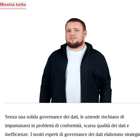
intelligenti.
un'efficace governance dei dati. Con i nostri programmi di formazione su
Mostra tutto
misura, li doteremo del know-how necessario per impostare e mantenere
politiche che si adattino perfettamente ai vostri obiettivi aziendali.
Senza una solida governance dei dati, le aziende rischiano di
impantanarsi in problemi di conformità, scarsa qualità dei dati e
inefficienze. I nostri esperti di governance dei dati elaborano strategi