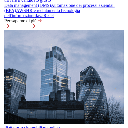
trovare il candidato giusto
Data management (DMS)
Automazione dei processi aziendali
(BPA)
AWS
HR e reclutamento
Tecnologia
dell'informazione
Java
React
Per saperne di più
Piattaforma immobiliare online