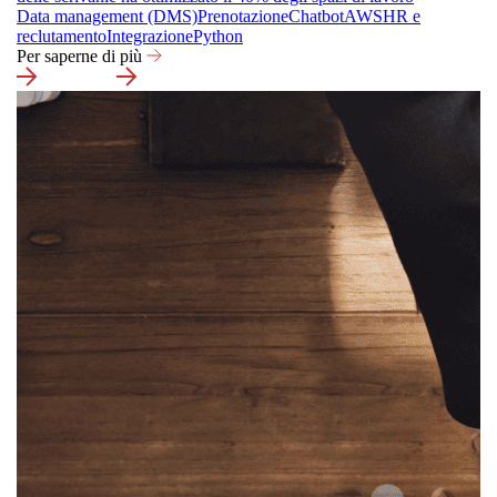
Data management (DMS)
Prenotazione
Chatbot
AWS
HR e
reclutamento
Integrazione
Python
Per saperne di più