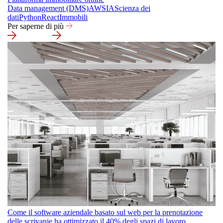
Data management (DMS)
AWS
IA
Scienza dei
dati
Python
React
Immobili
Per saperne di più
Come il software aziendale basato sul web per la prenotazione
delle scrivanie ha ottimizzato il 40% degli spazi di lavoro