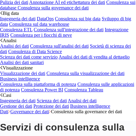
Pulizia dei dati
Annotazione AI ed etichettatura dei dati
Consulenza sui
database
Consulenza sulla governance dei dati
Big data
Ingegneria dei dati
DataOps
Consulenza sui big data
Sviluppo di big
data
Consulenza sul data warehouse
Consulenza ETL
Consulenza sull'integrazione dei dati
Integrazione
IRIS
Consulenza per i fiocchi di neve
Analisi
Analisi dei dati
Consulenza sull'analisi dei dati
Società di scienza dei
dati
Consulenza di Data Science
Scienza dei dati come servizio
Analisi dei dati di vendita al dettaglio
Analisi dei dati sanitari
Visualizzazione
Visualizzazione dei dati
Consulenza sulla visualizzazione dei dati
Business intelligence
Consulenza sulla piattaforma di potenza
Consulenza sulle applicazioni
di potenza
Consulenza Power BI
Consulenza Tableau
Casi
Ingegneria dei dati
Scienza dei dati
Analisi dei dati
Gestione dei dati
Protezione dei dati
Business intelligence
Dati
Governance dei dati
Consulenza sulla governance dei dati
Servizi di consulenza sulla