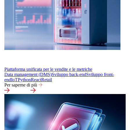
Piattaforma unificata per le vendite e le metriche
Data management (DMS)
Sviluppo back-end
Sviluppo front-
end
IoT
Python
React
Retail
Per saperne di più