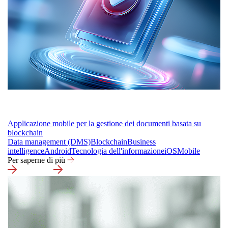
Applicazione mobile per la gestione dei documenti basata su
blockchain
Data management (DMS)
Blockchain
Business
intelligence
Android
Tecnologia dell'informazione
iOS
Mobile
Per saperne di più