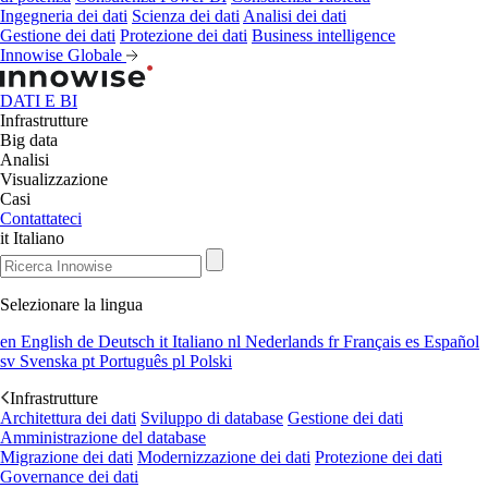
Ingegneria dei dati
Scienza dei dati
Analisi dei dati
Gestione dei dati
Protezione dei dati
Business intelligence
Innowise Globale
DATI E BI
Infrastrutture
Big data
Analisi
Visualizzazione
Casi
Contattateci
it
Italiano
Selezionare la lingua
en
English
de
Deutsch
it
Italiano
nl
Nederlands
fr
Français
es
Español
sv
Svenska
pt
Português
pl
Polski
Infrastrutture
Architettura dei dati
Sviluppo di database
Gestione dei dati
Amministrazione del database
Migrazione dei dati
Modernizzazione dei dati
Protezione dei dati
Governance dei dati