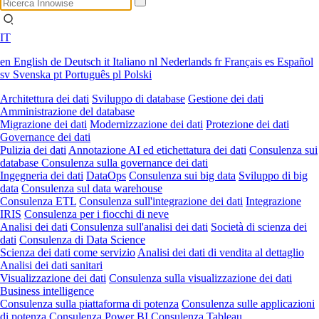
IT
en
English
de
Deutsch
it
Italiano
nl
Nederlands
fr
Français
es
Español
sv
Svenska
pt
Português
pl
Polski
Architettura dei dati
Sviluppo di database
Gestione dei dati
Amministrazione del database
Migrazione dei dati
Modernizzazione dei dati
Protezione dei dati
Governance dei dati
Pulizia dei dati
Annotazione AI ed etichettatura dei dati
Consulenza sui
database
Consulenza sulla governance dei dati
Ingegneria dei dati
DataOps
Consulenza sui big data
Sviluppo di big
data
Consulenza sul data warehouse
Consulenza ETL
Consulenza sull'integrazione dei dati
Integrazione
IRIS
Consulenza per i fiocchi di neve
Analisi dei dati
Consulenza sull'analisi dei dati
Società di scienza dei
dati
Consulenza di Data Science
Scienza dei dati come servizio
Analisi dei dati di vendita al dettaglio
Analisi dei dati sanitari
Visualizzazione dei dati
Consulenza sulla visualizzazione dei dati
Business intelligence
Consulenza sulla piattaforma di potenza
Consulenza sulle applicazioni
di potenza
Consulenza Power BI
Consulenza Tableau