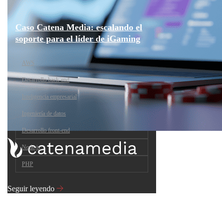
Caso Catena Media: escalando el
soporte para el líder de iGaming
AWS
Desarrollo back-end
Inteligencia empresarial
Ingeniería de datos
Desarrollo front-end
Node.js
PHP
Seguir leyendo