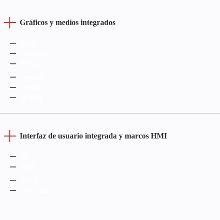
Gráficos y medios integrados
DRM
GStreamer
FFmpeg
OpenGL
Vulkan
NVENC
Interfaz de usuario integrada y marcos HMI
Qt
PyQT
LVGL
Chromium