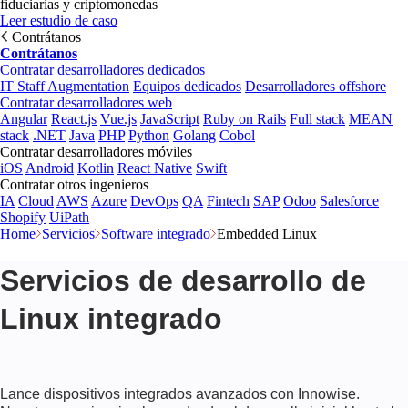
fiduciarias y criptomonedas
Leer estudio de caso
Contrátanos
Contrátanos
Contratar desarrolladores dedicados
IT Staff Augmentation
Equipos dedicados
Desarrolladores offshore
Contratar desarrolladores web
Angular
React.js
Vue.js
JavaScript
Ruby on Rails
Full stack
MEAN
stack
.NET
Java
PHP
Python
Golang
Cobol
Contratar desarrolladores móviles
iOS
Android
Kotlin
React Native
Swift
Contratar otros ingenieros
IA
Cloud
AWS
Azure
DevOps
QA
Fintech
SAP
Odoo
Salesforce
Shopify
UiPath
Home
Servicios
Software integrado
Embedded Linux
Servicios de desarrollo de
Linux integrado
Lance dispositivos integrados avanzados con Innowise.