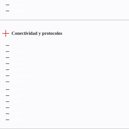
Visite
CMake
Conectividad y protocolos
CAN
Wi-Fi
Ethernet
BLE
Zigbee
LoRaWAN
MQTT
HTTP
CoAP
SSH
DDS
USB
MIPI