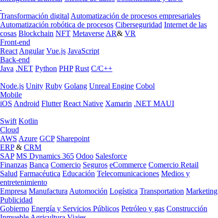
Transformación digital
Automatización de procesos empresariales
Automatización robótica de procesos
Ciberseguridad
Internet de las
cosas
Blockchain
NFT
Metaverse
AR
&
VR
Front-end
React
Angular
Vue.js
JavaScript
Back-end
Java
.NET
Python
PHP
Rust
C/C++
Node.js
Unity
Ruby
Golang
Unreal Engine
Cobol
Mobile
iOS
Android
Flutter
React Native
Xamarin
.NET MAUI
Swift
Kotlin
Cloud
AWS
Azure
GCP
Sharepoint
ERP
&
CRM
SAP
MS Dynamics 365
Odoo
Salesforce
Finanzas
Banca
Comercio
Seguros
eCommerce
Comercio Retail
Salud
Farmacéutica
Educación
Telecomunicaciones
Medios y
entretenimiento
Empresa
Manufactura
Automoción
Logística
Transportation
Marketing
Publicidad
Gobierno
Energía y Servicios Públicos
Petróleo y gas
Construcción
Inmueble
Agricultura
Viajes