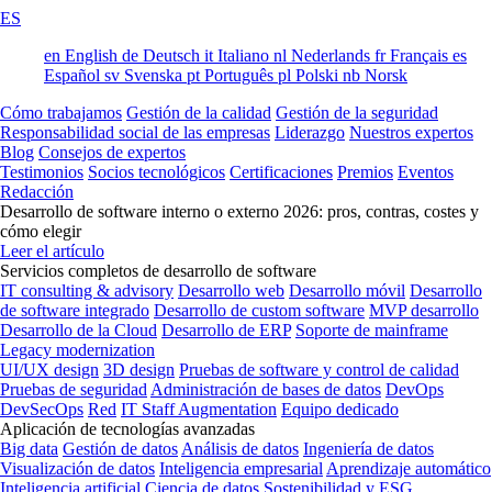
ES
en
English
de
Deutsch
it
Italiano
nl
Nederlands
fr
Français
es
Español
sv
Svenska
pt
Português
pl
Polski
nb
Norsk
Cómo trabajamos
Gestión de la calidad
Gestión de la seguridad
Responsabilidad social de las empresas
Liderazgo
Nuestros expertos
Blog
Consejos de expertos
Testimonios
Socios tecnológicos
Certificaciones
Premios
Eventos
Redacción
Desarrollo de software interno o externo 2026: pros, contras, costes y
cómo elegir
Leer el artículo
Servicios completos de desarrollo de software
IT consulting & advisory
Desarrollo web
Desarrollo móvil
Desarrollo
de software integrado
Desarrollo de custom software
MVP desarrollo
Desarrollo de la Cloud
Desarrollo de ERP
Soporte de mainframe
Legacy modernization
UI/UX design
3D design
Pruebas de software y control de calidad
Pruebas de seguridad
Administración de bases de datos
DevOps
DevSecOps
Red
IT Staff Augmentation
Equipo dedicado
Aplicación de tecnologías avanzadas
Big data
Gestión de datos
Análisis de datos
Ingeniería de datos
Visualización de datos
Inteligencia empresarial
Aprendizaje automático
Inteligencia artificial
Ciencia de datos
Sostenibilidad y ESG