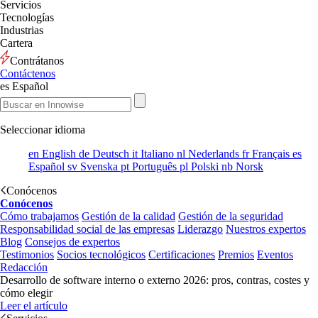
Servicios
Tecnologías
Industrias
Cartera
Contrátanos
Contáctenos
es
Español
Seleccionar idioma
en
English
de
Deutsch
it
Italiano
nl
Nederlands
fr
Français
es
Español
sv
Svenska
pt
Português
pl
Polski
nb
Norsk
Conócenos
Conócenos
Cómo trabajamos
Gestión de la calidad
Gestión de la seguridad
Responsabilidad social de las empresas
Liderazgo
Nuestros expertos
Blog
Consejos de expertos
Testimonios
Socios tecnológicos
Certificaciones
Premios
Eventos
Redacción
Desarrollo de software interno o externo 2026: pros, contras, costes y
cómo elegir
Leer el artículo