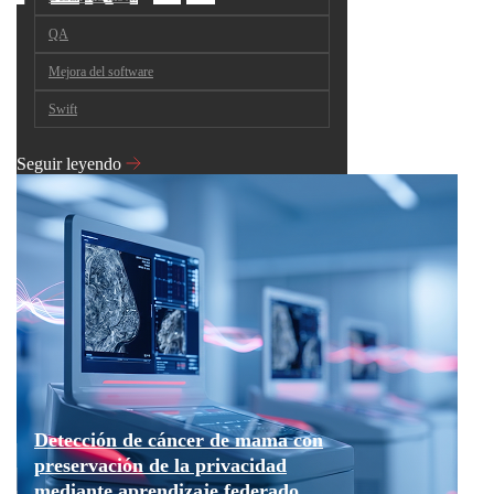
QA
Mejora del software
Swift
Seguir leyendo
Detección de cáncer de mama con
preservación de la privacidad
mediante aprendizaje federado