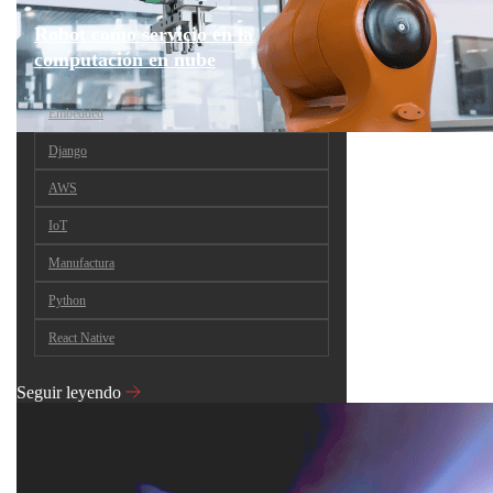
Robot como servicio en la
computación en nube
Embedded
Django
AWS
IoT
Manufactura
Python
React Native
Seguir leyendo