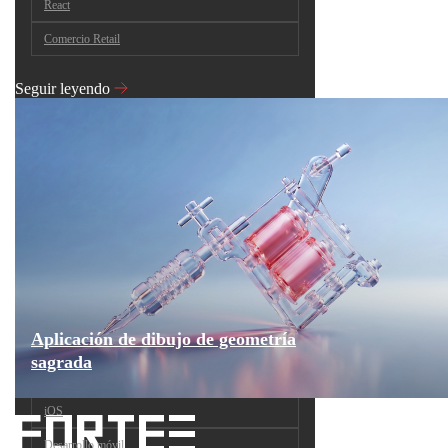
React
Comercio Retail
Seguir leyendo
Aplicación de dibujo de geometría
sagrada
iOS
Desarrollo móvil