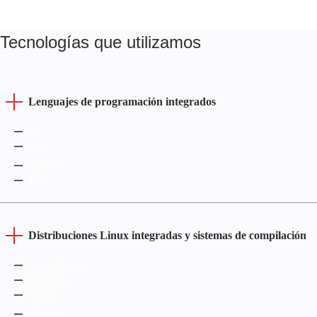
Tecnologías que utilizamos
Lenguajes de programación integrados
C
C++
Python
Rust
Distribuciones Linux integradas y sistemas de compilación
Yocto Project
Buildroot
Debian
Ubuntu