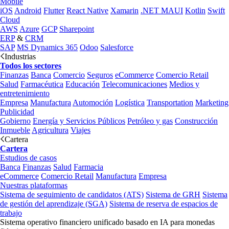
Mobile
iOS
Android
Flutter
React Native
Xamarin
.NET MAUI
Kotlin
Swift
Cloud
AWS
Azure
GCP
Sharepoint
ERP
&
CRM
SAP
MS Dynamics 365
Odoo
Salesforce
Industrias
Todos los sectores
Finanzas
Banca
Comercio
Seguros
eCommerce
Comercio Retail
Salud
Farmacéutica
Educación
Telecomunicaciones
Medios y
entretenimiento
Empresa
Manufactura
Automoción
Logística
Transportation
Marketing
Publicidad
Gobierno
Energía y Servicios Públicos
Petróleo y gas
Construcción
Inmueble
Agricultura
Viajes
Cartera
Cartera
Estudios de casos
Banca
Finanzas
Salud
Farmacia
eCommerce
Comercio Retail
Manufactura
Empresa
Nuestras plataformas
Sistema de seguimiento de candidatos (ATS)
Sistema de GRH
Sistema
de gestión del aprendizaje (SGA)
Sistema de reserva de espacios de
trabajo
Sistema operativo financiero unificado basado en IA para monedas