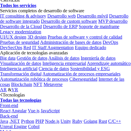
Servicios
Todos los servicios
Servicios completos de desarrollo de software
IT consulting & advisory
Desarrollo web
Desarrollo móvil
Desarrollo
de software integrado
Desarrollo de custom software
MVP desarrollo
Desarrollo de la Cloud
Desarrollo de ERP
Soporte de mainframe
Legacy modernization
UI/UX design
3D design
Pruebas de software y control de calidad
Pruebas de seguridad
Administración de bases de datos
DevOps
DevSecOps
Red
IT Staff Augmentation
Equipo dedicado
Aplicación de tecnologías avanzadas
Big data
Gestión de datos
Análisis de datos
Ingeniería de datos
Visualización de datos
Inteligencia empresarial
Aprendizaje automático
Inteligencia artificial
Ciencia de datos
Sostenibilidad y ESG
Transformación digital
Automatización de procesos empresariales
Automatización robótica de procesos
Ciberseguridad
Internet de las
cosas
Blockchain
NFT
Metaverse
AR
&
VR
Tecnologías
Todas las tecnologías
Front-end
React
Angular
Vue.js
JavaScript
Back-end
Java
.NET
Python
PHP
Node.js
Unity
Ruby
Golang
Rust
C/C++
Unreal Engine
Cobol