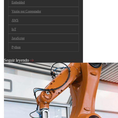
Embedded
Visión por Computador
AWS
IoT
JavaScript
Python
Seguir leyendo