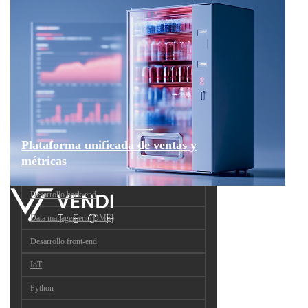
Plataforma unificada de ventas y
métricas
Desarrollo back-end
Data management (DMS)
Desarrollo front-end
IoT
Python