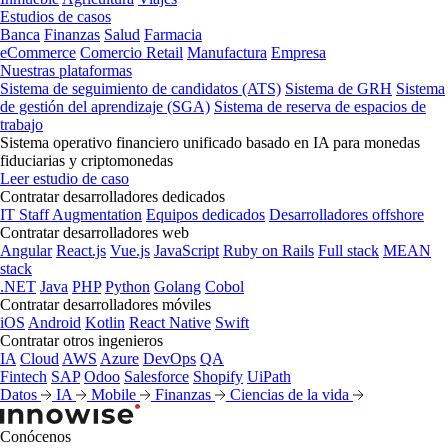
Estudios de casos
Banca
Finanzas
Salud
Farmacia
eCommerce
Comercio Retail
Manufactura
Empresa
Nuestras plataformas
Sistema de seguimiento de candidatos (ATS)
Sistema de GRH
Sistema
de gestión del aprendizaje (SGA)
Sistema de reserva de espacios de
trabajo
Sistema operativo financiero unificado basado en IA para monedas
fiduciarias y criptomonedas
Leer estudio de caso
Contratar desarrolladores dedicados
IT Staff Augmentation
Equipos dedicados
Desarrolladores offshore
Contratar desarrolladores web
Angular
React.js
Vue.js
JavaScript
Ruby on Rails
Full stack
MEAN
stack
.NET
Java
PHP
Python
Golang
Cobol
Contratar desarrolladores móviles
iOS
Android
Kotlin
React Native
Swift
Contratar otros ingenieros
IA
Cloud
AWS
Azure
DevOps
QA
Fintech
SAP
Odoo
Salesforce
Shopify
UiPath
Datos
IA
Mobile
Finanzas
Ciencias de la vida
Conócenos