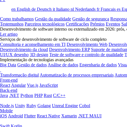
en
English
de
Deutsch
it
Italiano
nl
Nederlands
fr
Français
es
Es
Como trabalhamos
Gestão da qualidade
Gestão de segurança
Responsa
Testemunhos
Parceiros tecnológicos
Certificações
Prémios
Eventos
Sa
Desenvolvimento de software interno ou externalizado em 2026: prós, 
Ler artigo
Serviços de desenvolvimento de software de ciclo completo
Consultoria e aconselhamento em TI
Desenvolvimento Web
Desenvol
Desenvolvimento da cloud
Desenvolvimento ERP
Suporte de mainfra
UI/UX desenho
3D design
Teste de software e controlo de qualidade
T
Implementação de tecnologias avançadas
Big Data
Gestão de dados
Análise de dados
Engenharia de dados
Visu
Transformação digital
Automatização de processos empresariais
Automa
Front-end
React
Angular
Vue.js
JavaScript
Back-end
Java
.NET
Python
PHP
Rust
C/C++
Node.js
Unity
Ruby
Golang
Unreal Engine
Cobol
Mobile
iOS
Android
Flutter
React Native
Xamarin
.NET MAUI
Swift
Kotlin