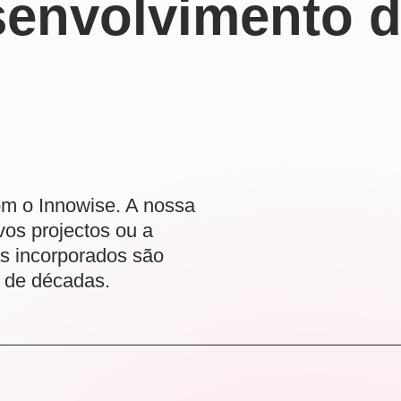
senvolvimento d
om o Innowise. A nossa
os projectos ou a
as incorporados são
o de décadas.