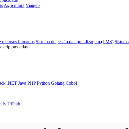
ublicidade
is
Agricultura
Viagens
e recursos humanos
Sistema de gestão da aprendizagem (LMS)
Sistema
 e criptomoedas
ack
.NET
Java
PHP
Python
Golang
Cobol
pify
UiPath