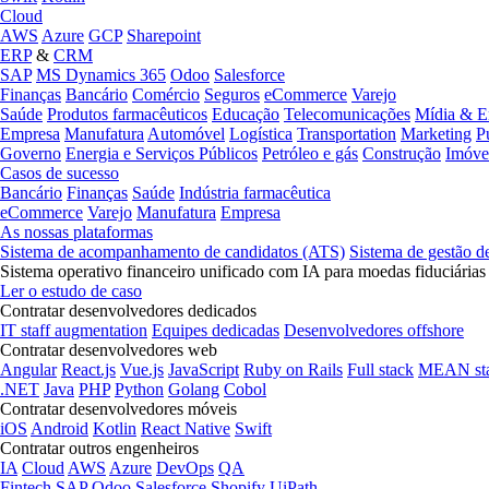
Cloud
AWS
Azure
GCP
Sharepoint
ERP
&
CRM
SAP
MS Dynamics 365
Odoo
Salesforce
Finanças
Bancário
Comércio
Seguros
eCommerce
Varejo
Saúde
Produtos farmacêuticos
Educação
Telecomunicações
Mídia & E
Empresa
Manufatura
Automóvel
Logística
Transportation
Marketing
P
Governo
Energia e Serviços Públicos
Petróleo e gás
Construção
Imóve
Casos de sucesso
Bancário
Finanças
Saúde
Indústria farmacêutica
eCommerce
Varejo
Manufatura
Empresa
As nossas plataformas
Sistema de acompanhamento de candidatos (ATS)
Sistema de gestão d
Sistema operativo financeiro unificado com IA para moedas fiduciárias
Ler o estudo de caso
Contratar desenvolvedores dedicados
IT staff augmentation
Equipes dedicadas
Desenvolvedores offshore
Contratar desenvolvedores web
Angular
React.js
Vue.js
JavaScript
Ruby on Rails
Full stack
MEAN st
.NET
Java
PHP
Python
Golang
Cobol
Contratar desenvolvedores móveis
iOS
Android
Kotlin
React Native
Swift
Contratar outros engenheiros
IA
Cloud
AWS
Azure
DevOps
QA
Fintech
SAP
Odoo
Salesforce
Shopify
UiPath