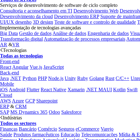
Serviços de desenvolvimento de software de ciclo completo
Consultoria e aconselhamento em TI
Desenvolvimento Web
Desenvol
Desenvolvimento da cloud
Desenvolvimento ERP
Suporte de mainfra
UI/UX desenho
3D design
Teste de software e controlo de qualidade
T
Implementação de tecnologias avançadas
Big Data
Gestão de dados
Análise de dados
Engenharia de dados
Visu
Transformação digital
Automatização de processos empresariais
Automa
AR
&
VR
Tecnologias
Todas as tecnologias
Front-end
React
Angular
Vue.js
JavaScript
Back-end
Java
.NET
Python
PHP
Node.js
Unity
Ruby
Golang
Rust
C/C++
Unre
Mobile
iOS
Android
Flutter
React Native
Xamarin
.NET MAUI
Kotlin
Swift
Cloud
AWS
Azure
GCP
Sharepoint
ERP
&
CRM
SAP
MS Dynamics 365
Odoo
Salesforce
Indústrias
Todos os sectores
Finanças
Bancário
Comércio
Seguros
eCommerce
Varejo
Saúde
Produtos farmacêuticos
Educação
Telecomunicações
Mídia & E