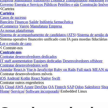
Empresa
Manufatura
Automóvel
Logística
Transportation
Marketing
P
Governo
Energia e Serviços Públicos
Petróleo e gás
Construção
Imóve
Carteira
Carteira
Casos de sucesso
Bancário
Finanças
Saúde
Indústria farmacêutica
eCommerce
Varejo
Manufatura
Empresa
As nossas plataformas
Sistema de acompanhamento de candidatos (ATS)
Sistema de gestão d
Sistema operativo financeiro unificado com IA para moedas fiduciárias
Ler o estudo de caso
Contrate-nos
Contrate-nos
Contratar desenvolvedores dedicados
IT staff augmentation
Equipes dedicadas
Desenvolvedores offshore
Contratar desenvolvedores web
Angular
React.js
Vue.js
JavaScript
Ruby on Rails
Full stack
MEAN st
Contratar desenvolvedores móveis
iOS
Android
Kotlin
React Native
Swift
Contratar outros engenheiros
IA
Cloud
AWS
Azure
DevOps
QA
Fintech
SAP
Odoo
Salesforce
Sho
Home
Serviços
Software incorporado
Embedded Linux