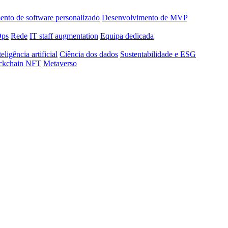
nto de software personalizado
Desenvolvimento de MVP
Ops
Rede
IT staff augmentation
Equipa dedicada
teligência artificial
Ciência dos dados
Sustentabilidade e ESG
ckchain
NFT
Metaverso