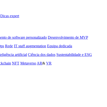
Dicas expert
nto de software personalizado
Desenvolvimento de MVP
Ops
Rede
IT staff augmentation
Equipa dedicada
teligência artificial
Ciência dos dados
Sustentabilidade e ESG
ckchain
NFT
Metaverso
AR
&
VR