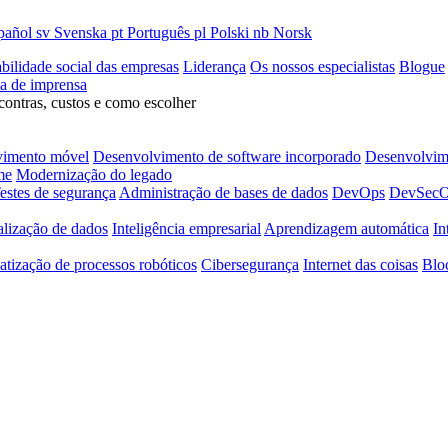
pañol
sv
Svenska
pt
Português
pl
Polski
nb
Norsk
bilidade social das empresas
Liderança
Os nossos especialistas
Blogue
la de imprensa
contras, custos e como escolher
vimento móvel
Desenvolvimento de software incorporado
Desenvolvime
me
Modernização do legado
estes de segurança
Administração de bases de dados
DevOps
DevSec
alização de dados
Inteligência empresarial
Aprendizagem automática
In
tização de processos robóticos
Cibersegurança
Internet das coisas
Blo