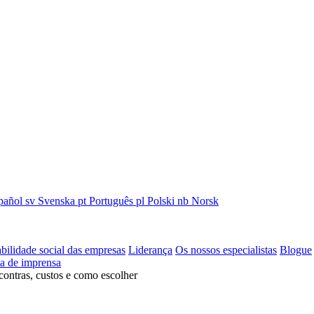
pañol
sv
Svenska
pt
Português
pl
Polski
nb
Norsk
bilidade social das empresas
Liderança
Os nossos especialistas
Blogue
la de imprensa
contras, custos e como escolher