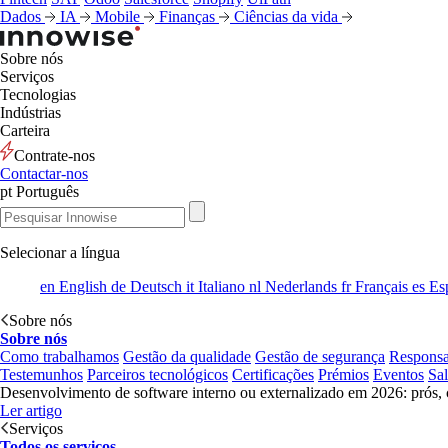
Dados
IA
Mobile
Finanças
Ciências da vida
Sobre nós
Serviços
Tecnologias
Indústrias
Carteira
Contrate-nos
Contactar-nos
pt
Português
Selecionar a língua
en
English
de
Deutsch
it
Italiano
nl
Nederlands
fr
Français
es
Es
Sobre nós
Sobre nós
Como trabalhamos
Gestão da qualidade
Gestão de segurança
Responsa
Testemunhos
Parceiros tecnológicos
Certificações
Prémios
Eventos
Sa
Desenvolvimento de software interno ou externalizado em 2026: prós, 
Ler artigo
Serviços
Todos os serviços