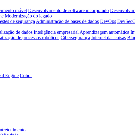
vimento móvel
Desenvolvimento de software incorporado
Desenvolvime
me
Modernização do legado
estes de segurança
Administração de bases de dados
DevOps
DevSec
alização de dados
Inteligência empresarial
Aprendizagem automática
In
tização de processos robóticos
Cibersegurança
Internet das coisas
Blo
al Engine
Cobol
ntretenimento