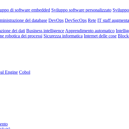
luppo di software embedded
Sviluppo software personalizzato
Svilupp
inistrazione del database
DevOps
DevSecOps
Rete
IT staff augmenta
azione dei dati
Business intelligence
Apprendimento automatico
Intellig
e robotica dei processi
Sicurezza informatica
Internet delle cose
Block
al Engine
Cobol
mento