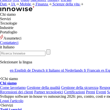
Dati
IA
Mobile
Finanza
Scienze della vita
Chi siamo
Servizi
Tecnologie
Industrie
Portafoglio
Assumeteci
Contattateci
it
Italiano
Selezionare la lingua
en
English
de
Deutsch
it
Italiano
nl
Nederlands
fr
Français
es
Es
Chi siamo
Chi siamo
Come lavoriamo
Gestione della qualità
Gestione della sicurezza
Respon
Recensioni dei clienti
Partner tecnologici
Certificazioni
Premi
Eventi
S
Sviluppo software in-house vs outsourcing 2026: pro, contro, costi e mo
Leggi l'articolo
Servizi
Tutti i servizi