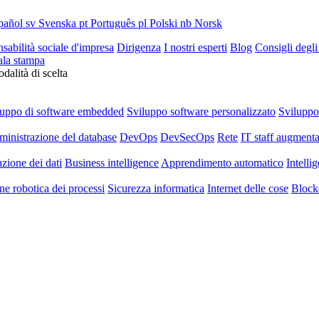
pañol
sv
Svenska
pt
Português
pl
Polski
nb
Norsk
sabilità sociale d'impresa
Dirigenza
I nostri esperti
Blog
Consigli degli
ala stampa
dalità di scelta
luppo di software embedded
Sviluppo software personalizzato
Svilupp
inistrazione del database
DevOps
DevSecOps
Rete
IT staff augmenta
azione dei dati
Business intelligence
Apprendimento automatico
Intellig
e robotica dei processi
Sicurezza informatica
Internet delle cose
Block