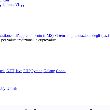
licità
ricoltura
Viaggi
gestione dell'apprendimento (LMS)
Sistema di prenotazione degli spazi 
o per valute tradizionali e criptovalute
ack
.NET
Java
PHP
Python
Golang
Cobol
pify
UiPath