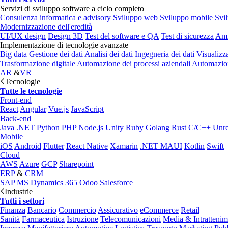
Servizi di sviluppo software a ciclo completo
Consulenza informatica e advisory
Sviluppo web
Sviluppo mobile
Svi
Modernizzazione dell'eredità
UI/UX design
Design 3D
Test del software e QA
Test di sicurezza
Amm
Implementazione di tecnologie avanzate
Big data
Gestione dei dati
Analisi dei dati
Ingegneria dei dati
Visualizz
Trasformazione digitale
Automazione dei processi aziendali
Automazion
AR
&
VR
Tecnologie
Tutte le tecnologie
Front-end
React
Angular
Vue.js
JavaScript
Back-end
Java
.NET
Python
PHP
Node.js
Unity
Ruby
Golang
Rust
C/C++
Unre
Mobile
iOS
Android
Flutter
React Native
Xamarin
.NET MAUI
Kotlin
Swift
Cloud
AWS
Azure
GCP
Sharepoint
ERP
&
CRM
SAP
MS Dynamics 365
Odoo
Salesforce
Industrie
Tutti i settori
Finanza
Bancario
Commercio
Assicurativo
eCommerce
Retail
Sanità
Farmaceutica
Istruzione
Telecomunicazioni
Media & Intratteni