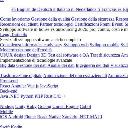
en
English
de
Deutsch
it
Italiano
nl
Nederlands
fr
Français
es
Es
Come lavoriamo
Gestione della qualità
Gestione della sicurezza
Respon
Recensioni dei clienti
Partner tecnologici
Certificazioni
Premi
Eventi
S
Sviluppo software in-house vs outsourcing 2026: pro, contro, costi e mo
Leggi l'articolo
Servizi di sviluppo software a ciclo completo
Consulenza informatica e advisory
Sviluppo web
Sviluppo mobile
Svi
Modernizzazione dell'eredità
UI/UX design
Design 3D
Test del software e QA
Test di sicurezza
Amm
Implementazione di tecnologie avanzate
Big data
Gestione dei dati
Analisi dei dati
Ingegneria dei dati
Visualizz
Trasformazione digitale
Automazione dei processi aziendali
Automazion
Front-end
React
Angular
Vue.js
JavaScript
Back-end
Java
.NET
Python
PHP
Rust
C/C++
Node.js
Unity
Ruby
Golang
Unreal Engine
Cobol
Mobile
iOS
Android
Flutter
React Native
Xamarin
.NET MAUI
Swift
Kotlin