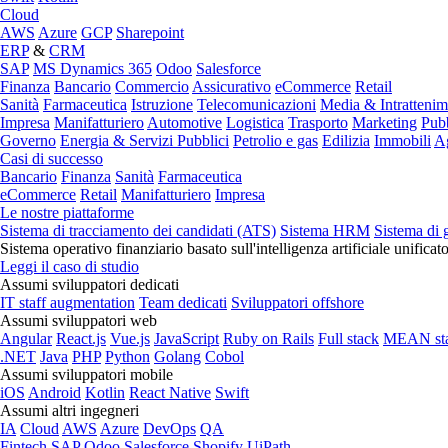
Cloud
AWS
Azure
GCP
Sharepoint
ERP
&
CRM
SAP
MS Dynamics 365
Odoo
Salesforce
Finanza
Bancario
Commercio
Assicurativo
eCommerce
Retail
Sanità
Farmaceutica
Istruzione
Telecomunicazioni
Media & Intratteni
Impresa
Manifatturiero
Automotive
Logistica
Trasporto
Marketing
Pubb
Governo
Energia & Servizi Pubblici
Petrolio e gas
Edilizia
Immobili
Ag
Casi di successo
Bancario
Finanza
Sanità
Farmaceutica
eCommerce
Retail
Manifatturiero
Impresa
Le nostre piattaforme
Sistema di tracciamento dei candidati (ATS)
Sistema HRM
Sistema di 
Sistema operativo finanziario basato sull'intelligenza artificiale unificat
Leggi il caso di studio
Assumi sviluppatori dedicati
IT staff augmentation
Team dedicati
Sviluppatori offshore
Assumi sviluppatori web
Angular
React.js
Vue.js
JavaScript
Ruby on Rails
Full stack
MEAN st
.NET
Java
PHP
Python
Golang
Cobol
Assumi sviluppatori mobile
iOS
Android
Kotlin
React Native
Swift
Assumi altri ingegneri
IA
Cloud
AWS
Azure
DevOps
QA
Fintech
SAP
Odoo
Salesforce
Shopify
UiPath