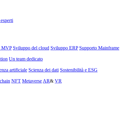
 esperti
o MVP
Sviluppo del cloud
Sviluppo ERP
Supporto Mainframe
tion
Un team dedicato
enza artificiale
Scienza dei dati
Sostenibilità e ESG
chain
NFT
Metaverse
AR
&
VR