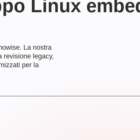
luppo Linux emb
nowise. La nostra
a revisione legacy,
izzati per la