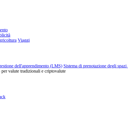
mento
licità
ricoltura
Viaggi
gestione dell'apprendimento (LMS)
Sistema di prenotazione degli spazi 
o per valute tradizionali e criptovalute
ack