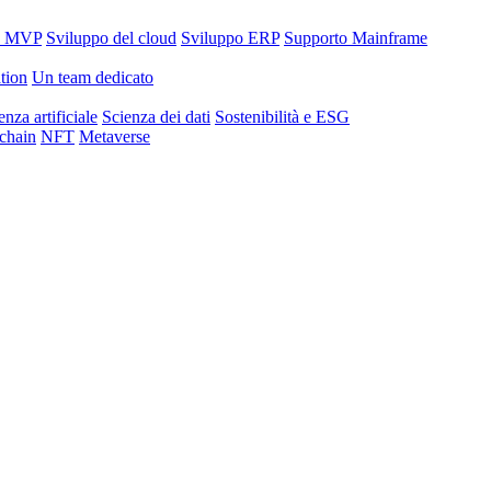
o MVP
Sviluppo del cloud
Sviluppo ERP
Supporto Mainframe
tion
Un team dedicato
enza artificiale
Scienza dei dati
Sostenibilità e ESG
chain
NFT
Metaverse