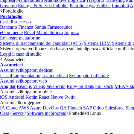
Impresa
Manifatturiero
Automotive
Logistica
Trasporto
Marketing
Pubb
Governo
Energia & Servizi Pubblici
Petrolio e gas
Edilizia
Immobili
Ag
Portafoglio
Portafoglio
Casi di successo
Bancario
Finanza
Sanità
Farmaceutica
eCommerce
Retail
Manifatturiero
Impresa
Le nostre piattaforme
Sistema di tracciamento dei candidati (ATS)
Sistema HRM
Sistema di 
Sistema operativo finanziario basato sull'intelligenza artificiale unificat
Leggi il caso di studio
Assumeteci
Assumeteci
Assumi sviluppatori dedicati
IT staff augmentation
Team dedicati
Sviluppatori offshore
Assumi sviluppatori web
Angular
React.js
Vue.js
JavaScript
Ruby on Rails
Full stack
MEAN st
Assumi sviluppatori mobile
iOS
Android
Kotlin
React Native
Swift
Assumi altri ingegneri
IA
Cloud
AWS
Azure
DevOps
QA
Fintech
SAP
Odoo
Salesforce
Sho
Casa
Servizi
Software incorporato
Embedded Linux