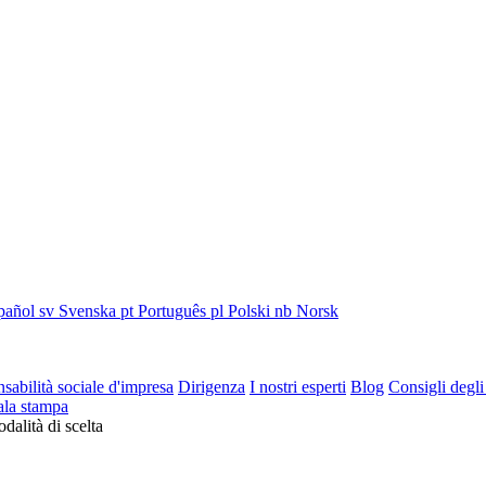
pañol
sv
Svenska
pt
Português
pl
Polski
nb
Norsk
sabilità sociale d'impresa
Dirigenza
I nostri esperti
Blog
Consigli degli
ala stampa
dalità di scelta