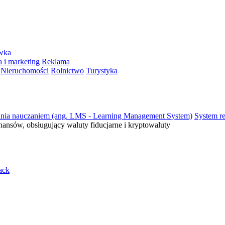
ywka
 i marketing
Reklama
Nieruchomości
Rolnictwo
Turystyka
ania nauczaniem (ang. LMS - Learning Management System)
System re
inansów, obsługujący waluty fiducjarne i kryptowaluty
ack