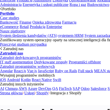
Enterprise
Produkcja
Automotive
Logistyka
Oprogramowanie
Reklama
Administracja
Energetyka i usługi publiczne
Ropa i gaz
Budownictwo
Portfolio
Portfolio
Case studies
Bankowość
Finanse
Opieka zdrowotna
Farmacja
eCommerce
Retail
Produkcja
Enterprise
Nasze platformy
System śledzenia kandydatów (ATS)
systemem HRM
System zarządz
Zunifikowany system operacyjny oparty na sztucznej inteligencji dla f
Przeczytaj studium przypadku
Zatrudnij nas
Zatrudnij nas
Zatrudnij dedykowanych programistów
IT staff augmentation
Dedykowane zespoły
Programiści offshore
Zatrudnij programistów webowych
Angular
React.js
Vue.js
JavaScript
Ruby on Rails
Full stack
MEAN st
Wynajmij programistów mobilnych
iOS
Android
Kotlin
React Native
Swift
Zatrudnij innych inżynierów
AI
Chmura
AWS
Azure
DevOps
QA
FinTech
SAP
Odoo
Salesforce
S
Strona główna
Usługi
Shopify
Integracja z Shopify