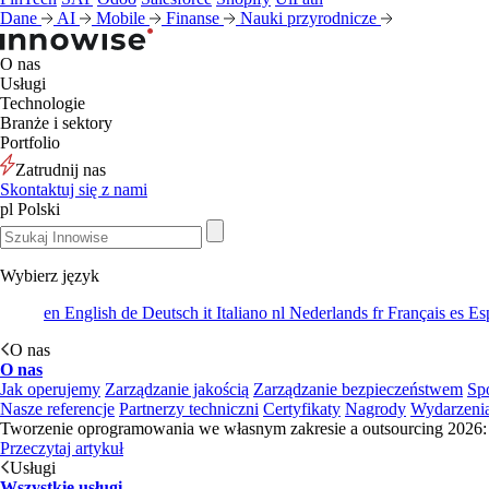
Dane
AI
Mobile
Finanse
Nauki przyrodnicze
O nas
Usługi
Technologie
Branże i sektory
Portfolio
Zatrudnij nas
Skontaktuj się z nami
pl
Polski
Wybierz język
en
English
de
Deutsch
it
Italiano
nl
Nederlands
fr
Français
es
Es
O nas
O nas
Jak operujemy
Zarządzanie jakością
Zarządzanie bezpieczeństwem
Sp
Nasze referencje
Partnerzy techniczni
Certyfikaty
Nagrody
Wydarzeni
Tworzenie oprogramowania we własnym zakresie a outsourcing 2026: 
Przeczytaj artykuł
Usługi
Wszystkie usługi