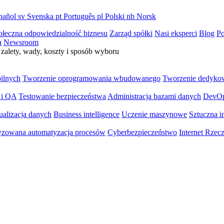
pañol
sv
Svenska
pt
Português
pl
Polski
nb
Norsk
ołeczna odpowiedzialność biznesu
Zarząd spółki
Nasi eksperci
Blog
Po
a
Newsroom
zalety, wady, koszty i sposób wyboru
bilnych
Tworzenie oprogramowania wbudowanego
Tworzenie dedyko
 i QA
Testowanie bezpieczeństwa
Administracja bazami danych
DevO
ualizacja danych
Business intelligence
Uczenie maszynowe
Sztuczna in
yzowana automatyzacja procesów
Cyberbezpieczeństwo
Internet Rzec