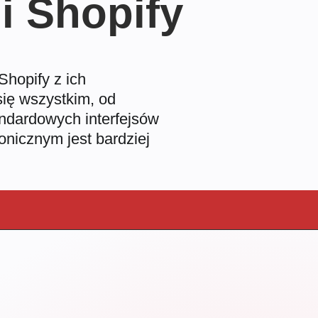
ji Shopify
hopify z ich
się wszystkim, od
andardowych interfejsów
onicznym jest bardziej