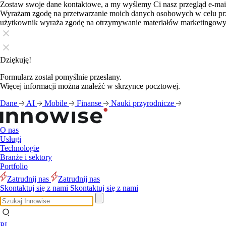
Zostaw swoje dane kontaktowe, a my wyślemy Ci nasz przegląd e-ma
Wyrażam zgodę na przetwarzanie moich danych osobowych w celu pr
użytkownik wyraża zgodę na otrzymywanie materiałów marketingow
Dziękuję!
Formularz został pomyślnie przesłany.
Więcej informacji można znaleźć w skrzynce pocztowej.
Dane
AI
Mobile
Finanse
Nauki przyrodnicze
O nas
Usługi
Technologie
Branże i sektory
Portfolio
Zatrudnij nas
Zatrudnij nas
Skontaktuj się z nami
Skontaktuj się z nami
PL