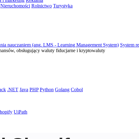
 i marketing
Reklama
Nieruchomości
Rolnictwo
Turystyka
ania nauczaniem (ang. LMS - Learning Management System)
System re
inansów, obsługujący waluty fiducjarne i kryptowaluty
ack
.NET
Java
PHP
Python
Golang
Cobol
hopify
UiPath