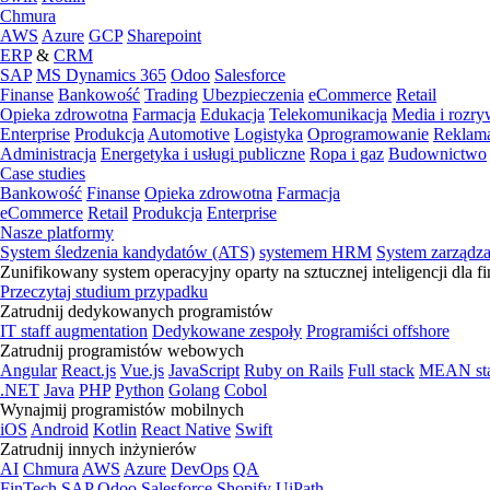
Chmura
AWS
Azure
GCP
Sharepoint
ERP
&
CRM
SAP
MS Dynamics 365
Odoo
Salesforce
Finanse
Bankowość
Trading
Ubezpieczenia
eCommerce
Retail
Opieka zdrowotna
Farmacja
Edukacja
Telekomunikacja
Media i rozr
Enterprise
Produkcja
Automotive
Logistyka
Oprogramowanie
Reklama
Administracja
Energetyka i usługi publiczne
Ropa i gaz
Budownictwo
Case studies
Bankowość
Finanse
Opieka zdrowotna
Farmacja
eCommerce
Retail
Produkcja
Enterprise
Nasze platformy
System śledzenia kandydatów (ATS)
systemem HRM
System zarządz
Zunifikowany system operacyjny oparty na sztucznej inteligencji dla f
Przeczytaj studium przypadku
Zatrudnij dedykowanych programistów
IT staff augmentation
Dedykowane zespoły
Programiści offshore
Zatrudnij programistów webowych
Angular
React.js
Vue.js
JavaScript
Ruby on Rails
Full stack
MEAN st
.NET
Java
PHP
Python
Golang
Cobol
Wynajmij programistów mobilnych
iOS
Android
Kotlin
React Native
Swift
Zatrudnij innych inżynierów
AI
Chmura
AWS
Azure
DevOps
QA
FinTech
SAP
Odoo
Salesforce
Shopify
UiPath