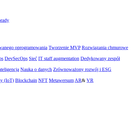
rady
wanego oprogramowania
Tworzenie MVP
Rozwiązania chmurowe
ps
DevSecOps
Sieć
IT staff augmentation
Dedykowany zespół
teligencja
Nauka o danych
Zrównoważony rozwój i ESG
zy (IoT)
Blockchain
NFT
Metawersum
AR
&
VR