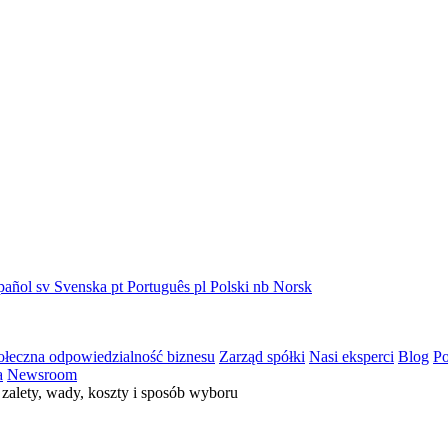
pañol
sv
Svenska
pt
Português
pl
Polski
nb
Norsk
ołeczna odpowiedzialność biznesu
Zarząd spółki
Nasi eksperci
Blog
Po
a
Newsroom
zalety, wady, koszty i sposób wyboru