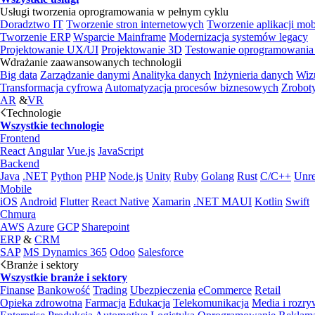
Usługi tworzenia oprogramowania w pełnym cyklu
Doradztwo IT
Tworzenie stron internetowych
Tworzenie aplikacji mo
Tworzenie ERP
Wsparcie Mainframe
Modernizacja systemów legacy
Projektowanie UX/UI
Projektowanie 3D
Testowanie oprogramowania
Wdrażanie zaawansowanych technologii
Big data
Zarządzanie danymi
Analityka danych
Inżynieria danych
Wiz
Transformacja cyfrowa
Automatyzacja procesów biznesowych
Zrobot
AR
&
VR
Technologie
Wszystkie technologie
Frontend
React
Angular
Vue.js
JavaScript
Backend
Java
.NET
Python
PHP
Node.js
Unity
Ruby
Golang
Rust
C/C++
Unre
Mobile
iOS
Android
Flutter
React Native
Xamarin
.NET MAUI
Kotlin
Swift
Chmura
AWS
Azure
GCP
Sharepoint
ERP
&
CRM
SAP
MS Dynamics 365
Odoo
Salesforce
Branże i sektory
Wszystkie branże i sektory
Finanse
Bankowość
Trading
Ubezpieczenia
eCommerce
Retail
Opieka zdrowotna
Farmacja
Edukacja
Telekomunikacja
Media i rozr