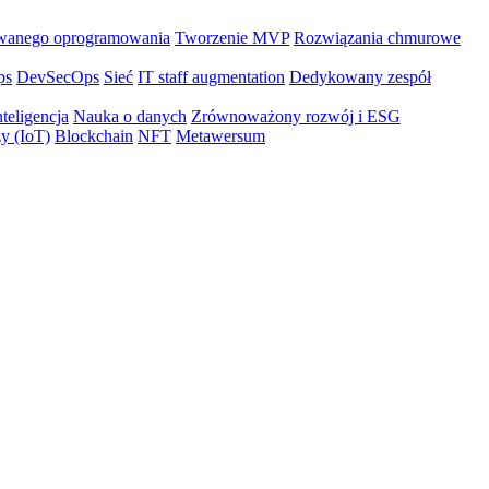
wanego oprogramowania
Tworzenie MVP
Rozwiązania chmurowe
ps
DevSecOps
Sieć
IT staff augmentation
Dedykowany zespół
teligencja
Nauka o danych
Zrównoważony rozwój i ESG
zy (IoT)
Blockchain
NFT
Metawersum