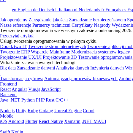
en
English
de
Deutsch
it
Italiano
nl
Nederlands
fr
Français
es
Es
Jak operujemy
Zarządzanie jakością
Zarządzanie bezpieczeństwem
Sp
Nasze referencje
Partnerzy techniczni
Certyfikaty
Nagrody
Wydarzeni
Tworzenie oprogramowania we własnym zakresie a outsourcing 2026: 
Przeczytaj artykuł
Usługi tworzenia oprogramowania w pełnym cyklu
Doradztwo IT
Tworzenie stron internetowych
Tworzenie aplikacji mo
Tworzenie ERP
Wsparcie Mainframe
Modernizacja systemów legacy
Projektowanie UX/UI
Projektowanie 3D
Testowanie oprogramowania
Wdrażanie zaawansowanych technologii
Big data
Zarządzanie danymi
Analityka danych
Inżynieria danych
Wiz
Transformacja cyfrowa
Automatyzacja procesów biznesowych
Zrobot
Frontend
React
Angular
Vue.js
JavaScript
Backend
Java
.NET
Python
PHP
Rust
C/C++
Node.js
Unity
Ruby
Golang
Unreal Engine
Cobol
Mobile
iOS
Android
Flutter
React Native
Xamarin
.NET MAUI
Swift
Kotlin