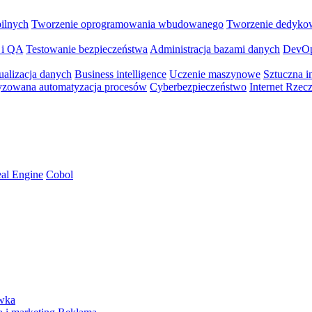
bilnych
Tworzenie oprogramowania wbudowanego
Tworzenie dedyko
 i QA
Testowanie bezpieczeństwa
Administracja bazami danych
DevO
ualizacja danych
Business intelligence
Uczenie maszynowe
Sztuczna in
yzowana automatyzacja procesów
Cyberbezpieczeństwo
Internet Rzec
al Engine
Cobol
ywka