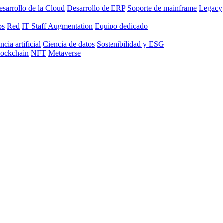
sarrollo de la Cloud
Desarrollo de ERP
Soporte de mainframe
Legacy
ps
Red
IT Staff Augmentation
Equipo dedicado
ncia artificial
Ciencia de datos
Sostenibilidad y ESG
lockchain
NFT
Metaverse