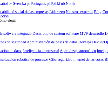
pañol
sv
Svenska
pt
Português
pl
Polski
nb
Norsk
sabilidad social de las empresas
Liderazgo
Nuestros expertos
Blog
Con
cción
cómo elegir
de software integrado
Desarrollo de custom software
MVP desarrollo
De
ebas de seguridad
Administración de bases de datos
DevOps
DevSecO
zación de datos
Inteligencia empresarial
Aprendizaje automático
Intelige
matización robótica de procesos
Ciberseguridad
Internet de las cosas
B