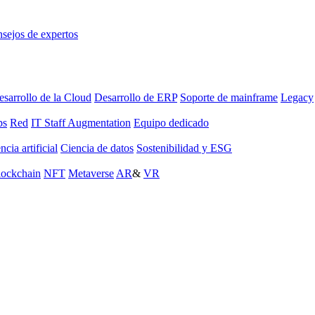
sejos de expertos
sarrollo de la Cloud
Desarrollo de ERP
Soporte de mainframe
Legacy
ps
Red
IT Staff Augmentation
Equipo dedicado
ncia artificial
Ciencia de datos
Sostenibilidad y ESG
lockchain
NFT
Metaverse
AR
&
VR