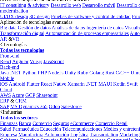
IT consulting & advisory
Desarrollo web
Desarrollo móvil
Desarrollo 
modernization
UI/UX design
3D design
Pruebas de software y control de calidad
Pru
Aplicación de tecnologías avanzadas
Big data
Gestión de datos
Análisis de datos
Ingeniería de datos
Visuali
Transformación digital
Automatización de procesos empresariales
Auto
AR
&
VR
Tecnologías
Todas las tecnologías
Front-end
React
Angular
Vue.js
JavaScript
Back-end
Java
.NET
Python
PHP
Node.js
Unity
Ruby
Golang
Rust
C/C++
Unre
Mobile
iOS
Android
Flutter
React Native
Xamarin
.NET MAUI
Kotlin
Swift
Cloud
AWS
Azure
GCP
Sharepoint
ERP
&
CRM
SAP
MS Dynamics 365
Odoo
Salesforce
Industrias
Todos los sectores
Finanzas
Banca
Comercio
Seguros
eCommerce
Comercio Retail
Salud
Farmacéutica
Educación
Telecomunicaciones
Medios y entreten
Empresa
Manufactura
Automoción
Logística
Transportation
Marketing