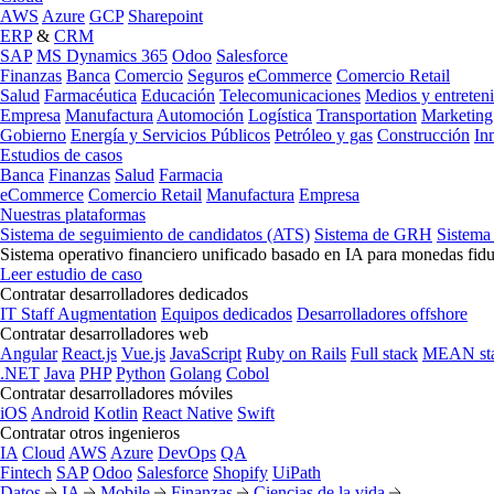
AWS
Azure
GCP
Sharepoint
ERP
&
CRM
SAP
MS Dynamics 365
Odoo
Salesforce
Finanzas
Banca
Comercio
Seguros
eCommerce
Comercio Retail
Salud
Farmacéutica
Educación
Telecomunicaciones
Medios y entreten
Empresa
Manufactura
Automoción
Logística
Transportation
Marketing
Gobierno
Energía y Servicios Públicos
Petróleo y gas
Construcción
In
Estudios de casos
Banca
Finanzas
Salud
Farmacia
eCommerce
Comercio Retail
Manufactura
Empresa
Nuestras plataformas
Sistema de seguimiento de candidatos (ATS)
Sistema de GRH
Sistema
Sistema operativo financiero unificado basado en IA para monedas fidu
Leer estudio de caso
Contratar desarrolladores dedicados
IT Staff Augmentation
Equipos dedicados
Desarrolladores offshore
Contratar desarrolladores web
Angular
React.js
Vue.js
JavaScript
Ruby on Rails
Full stack
MEAN st
.NET
Java
PHP
Python
Golang
Cobol
Contratar desarrolladores móviles
iOS
Android
Kotlin
React Native
Swift
Contratar otros ingenieros
IA
Cloud
AWS
Azure
DevOps
QA
Fintech
SAP
Odoo
Salesforce
Shopify
UiPath
Datos
IA
Mobile
Finanzas
Ciencias de la vida