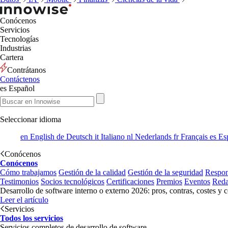
Conócenos
Servicios
Tecnologías
Industrias
Cartera
Contrátanos
Contáctenos
es
Español
Seleccionar idioma
en
English
de
Deutsch
it
Italiano
nl
Nederlands
fr
Français
es
Es
Conócenos
Conócenos
Cómo trabajamos
Gestión de la calidad
Gestión de la seguridad
Respon
Testimonios
Socios tecnológicos
Certificaciones
Premios
Eventos
Reda
Desarrollo de software interno o externo 2026: pros, contras, costes y 
Leer el artículo
Servicios
Todos los servicios
Servicios completos de desarrollo de software