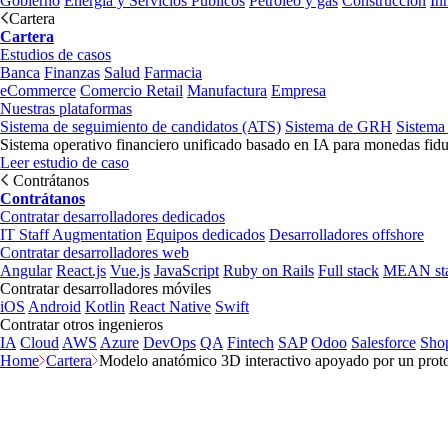
Gobierno
Energía y Servicios Públicos
Petróleo y gas
Construcción
In
Cartera
Cartera
Estudios de casos
Banca
Finanzas
Salud
Farmacia
eCommerce
Comercio Retail
Manufactura
Empresa
Nuestras plataformas
Sistema de seguimiento de candidatos (ATS)
Sistema de GRH
Sistema
Sistema operativo financiero unificado basado en IA para monedas fidu
Leer estudio de caso
Contrátanos
Contrátanos
Contratar desarrolladores dedicados
IT Staff Augmentation
Equipos dedicados
Desarrolladores offshore
Contratar desarrolladores web
Angular
React.js
Vue.js
JavaScript
Ruby on Rails
Full stack
MEAN st
Contratar desarrolladores móviles
iOS
Android
Kotlin
React Native
Swift
Contratar otros ingenieros
IA
Cloud
AWS
Azure
DevOps
QA
Fintech
SAP
Odoo
Salesforce
Sho
Home
Cartera
Modelo anatómico 3D interactivo apoyado por un protot