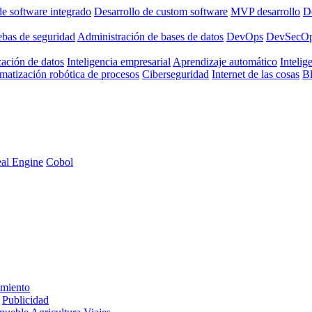
de software integrado
Desarrollo de custom software
MVP desarrollo
De
ebas de seguridad
Administración de bases de datos
DevOps
DevSecO
zación de datos
Inteligencia empresarial
Aprendizaje automático
Intelige
matización robótica de procesos
Ciberseguridad
Internet de las cosas
B
al Engine
Cobol
imiento
Publicidad