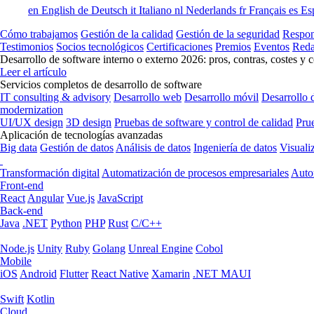
en
English
de
Deutsch
it
Italiano
nl
Nederlands
fr
Français
es
Es
Cómo trabajamos
Gestión de la calidad
Gestión de la seguridad
Respon
Testimonios
Socios tecnológicos
Certificaciones
Premios
Eventos
Reda
Desarrollo de software interno o externo 2026: pros, contras, costes y 
Leer el artículo
Servicios completos de desarrollo de software
IT consulting & advisory
Desarrollo web
Desarrollo móvil
Desarrollo 
modernization
UI/UX design
3D design
Pruebas de software y control de calidad
Pru
Aplicación de tecnologías avanzadas
Big data
Gestión de datos
Análisis de datos
Ingeniería de datos
Visuali
Transformación digital
Automatización de procesos empresariales
Auto
Front-end
React
Angular
Vue.js
JavaScript
Back-end
Java
.NET
Python
PHP
Rust
C/C++
Node.js
Unity
Ruby
Golang
Unreal Engine
Cobol
Mobile
iOS
Android
Flutter
React Native
Xamarin
.NET MAUI
Swift
Kotlin
Cloud