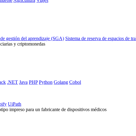
mueble
Agricultura
Viajes
 de gestión del aprendizaje (SGA)
Sistema de reserva de espacios de tr
ciarias y criptomonedas
ack
.NET
Java
PHP
Python
Golang
Cobol
pify
UiPath
ipo impreso para un fabricante de dispositivos médicos