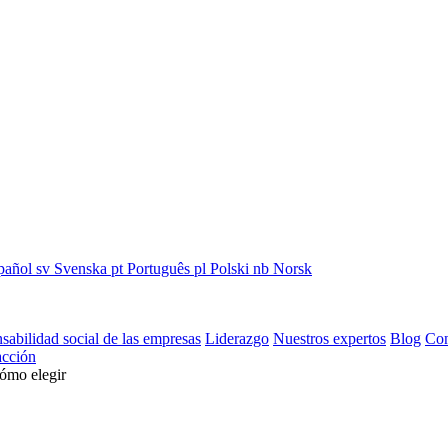
pañol
sv
Svenska
pt
Português
pl
Polski
nb
Norsk
sabilidad social de las empresas
Liderazgo
Nuestros expertos
Blog
Con
cción
cómo elegir