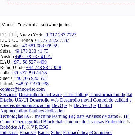
●
¡Vamos a
desarrollar software juntos!
EE. UU., Nueva York
+1 917 267 7727
EE. UU., Florida
+1 772 2322 7337
Alemania
+49 681 988 999 59
Suiza
+49 178 233 41 75
Austria
+49 178 233 41 75
EAU
+971 58 527 4499
Reino Unido
+44 748 8817 958
Italia
+39 377 399 44 35
Suecia
+46 766 920 558
Polonia
+48 517 370 938
contact@innowise.com
Servicios
Desarrollo de software
IT consulting
Transformación digital
Diseño UX/UI
Desarrollo web
Desarrollo móvil
Control de calidad y
pruebas de automatización
DevOps
&
DevSecOps
IT Staff
Augmentation
Equipos dedicados
Tecnologías
IA
&
machine learning
Big data
Análisis de datos
&
BI
Cloud
Ciberseguridad
Blockchain
Internet de las cosas
Embedded
&
Robótica
AR
&
VR
ESG
Industrias
Finanzas
Banca
Salud
Farmacéutica
eCommerce