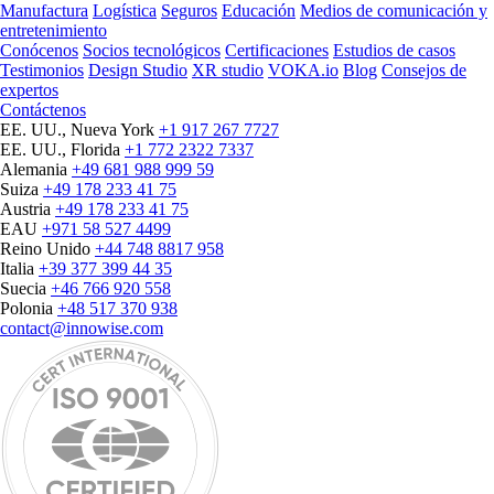
Manufactura
Logística
Seguros
Educación
Medios de comunicación y
entretenimiento
Conócenos
Socios tecnológicos
Certificaciones
Estudios de casos
Testimonios
Design Studio
XR studio
VOKA.io
Blog
Consejos de
expertos
Contáctenos
EE. UU., Nueva York
+1 917 267 7727
EE. UU., Florida
+1 772 2322 7337
Alemania
+49 681 988 999 59
Suiza
+49 178 233 41 75
Austria
+49 178 233 41 75
EAU
+971 58 527 4499
Reino Unido
+44 748 8817 958
Italia
+39 377 399 44 35
Suecia
+46 766 920 558
Polonia
+48 517 370 938
contact@innowise.com