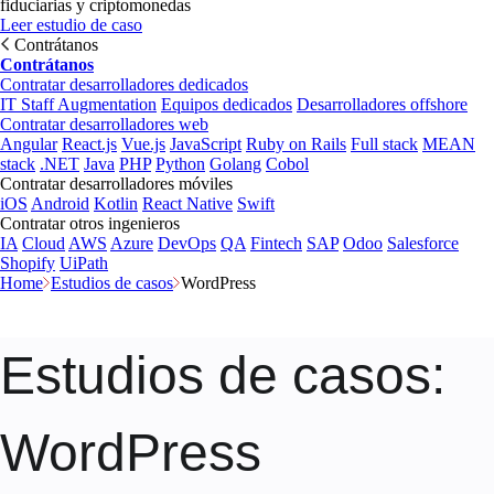
fiduciarias y criptomonedas
Leer estudio de caso
Contrátanos
Contrátanos
Contratar desarrolladores dedicados
IT Staff Augmentation
Equipos dedicados
Desarrolladores offshore
Contratar desarrolladores web
Angular
React.js
Vue.js
JavaScript
Ruby on Rails
Full stack
MEAN
stack
.NET
Java
PHP
Python
Golang
Cobol
Contratar desarrolladores móviles
iOS
Android
Kotlin
React Native
Swift
Contratar otros ingenieros
IA
Cloud
AWS
Azure
DevOps
QA
Fintech
SAP
Odoo
Salesforce
Shopify
UiPath
Home
Estudios de casos
WordPress
Estudios de casos
:
WordPress