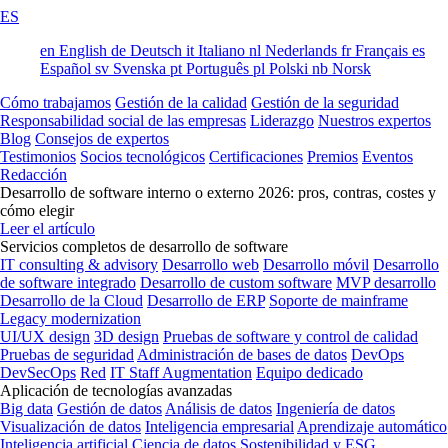
ES
en
English
de
Deutsch
it
Italiano
nl
Nederlands
fr
Français
es
Español
sv
Svenska
pt
Português
pl
Polski
nb
Norsk
Cómo trabajamos
Gestión de la calidad
Gestión de la seguridad
Responsabilidad social de las empresas
Liderazgo
Nuestros expertos
Blog
Consejos de expertos
Testimonios
Socios tecnológicos
Certificaciones
Premios
Eventos
Redacción
Desarrollo de software interno o externo 2026: pros, contras, costes y
cómo elegir
Leer el artículo
Servicios completos de desarrollo de software
IT consulting & advisory
Desarrollo web
Desarrollo móvil
Desarrollo
de software integrado
Desarrollo de custom software
MVP desarrollo
Desarrollo de la Cloud
Desarrollo de ERP
Soporte de mainframe
Legacy modernization
UI/UX design
3D design
Pruebas de software y control de calidad
Pruebas de seguridad
Administración de bases de datos
DevOps
DevSecOps
Red
IT Staff Augmentation
Equipo dedicado
Aplicación de tecnologías avanzadas
Big data
Gestión de datos
Análisis de datos
Ingeniería de datos
Visualización de datos
Inteligencia empresarial
Aprendizaje automático
Inteligencia artificial
Ciencia de datos
Sostenibilidad y ESG