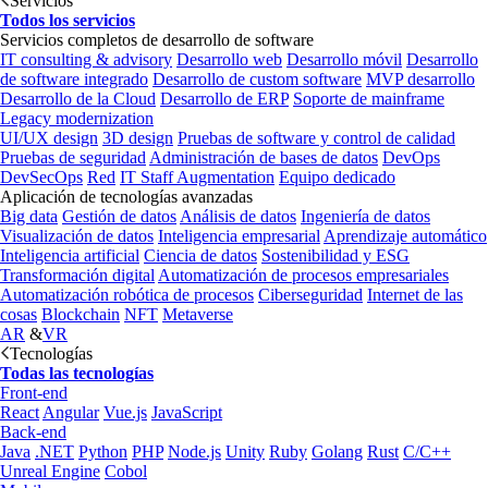
Servicios
Todos los servicios
Servicios completos de desarrollo de software
IT consulting & advisory
Desarrollo web
Desarrollo móvil
Desarrollo
de software integrado
Desarrollo de custom software
MVP desarrollo
Desarrollo de la Cloud
Desarrollo de ERP
Soporte de mainframe
Legacy modernization
UI/UX design
3D design
Pruebas de software y control de calidad
Pruebas de seguridad
Administración de bases de datos
DevOps
DevSecOps
Red
IT Staff Augmentation
Equipo dedicado
Aplicación de tecnologías avanzadas
Big data
Gestión de datos
Análisis de datos
Ingeniería de datos
Visualización de datos
Inteligencia empresarial
Aprendizaje automático
Inteligencia artificial
Ciencia de datos
Sostenibilidad y ESG
Transformación digital
Automatización de procesos empresariales
Automatización robótica de procesos
Ciberseguridad
Internet de las
cosas
Blockchain
NFT
Metaverse
AR
&
VR
Tecnologías
Todas las tecnologías
Front-end
React
Angular
Vue.js
JavaScript
Back-end
Java
.NET
Python
PHP
Node.js
Unity
Ruby
Golang
Rust
C/C++
Unreal Engine
Cobol