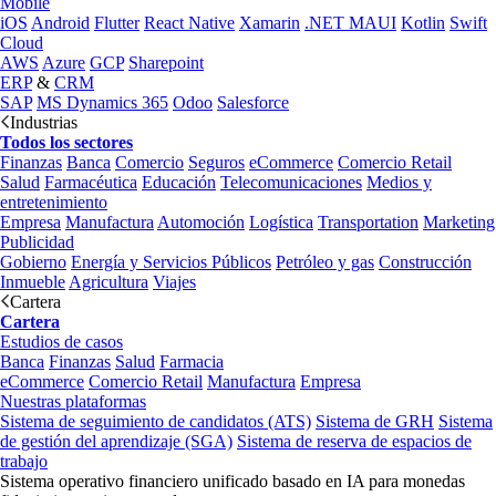
Mobile
iOS
Android
Flutter
React Native
Xamarin
.NET MAUI
Kotlin
Swift
Cloud
AWS
Azure
GCP
Sharepoint
ERP
&
CRM
SAP
MS Dynamics 365
Odoo
Salesforce
Industrias
Todos los sectores
Finanzas
Banca
Comercio
Seguros
eCommerce
Comercio Retail
Salud
Farmacéutica
Educación
Telecomunicaciones
Medios y
entretenimiento
Empresa
Manufactura
Automoción
Logística
Transportation
Marketing
Publicidad
Gobierno
Energía y Servicios Públicos
Petróleo y gas
Construcción
Inmueble
Agricultura
Viajes
Cartera
Cartera
Estudios de casos
Banca
Finanzas
Salud
Farmacia
eCommerce
Comercio Retail
Manufactura
Empresa
Nuestras plataformas
Sistema de seguimiento de candidatos (ATS)
Sistema de GRH
Sistema
de gestión del aprendizaje (SGA)
Sistema de reserva de espacios de
trabajo
Sistema operativo financiero unificado basado en IA para monedas