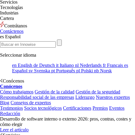
Servicios
Tecnologías
Industrias
Cartera
Contrátanos
Contáctenos
es
Español
Seleccionar idioma
en
English
de
Deutsch
it
Italiano
nl
Nederlands
fr
Français
es
Español
sv
Svenska
pt
Português
pl
Polski
nb
Norsk
Conócenos
Conócenos
Cómo trabajamos
Gestión de la calidad
Gestión de la seguridad
Responsabilidad social de las empresas
Liderazgo
Nuestros expertos
Blog
Consejos de expertos
Testimonios
Socios tecnológicos
Certificaciones
Premios
Eventos
Redacción
Desarrollo de software interno o externo 2026: pros, contras, costes y
cómo elegir
Leer el artículo