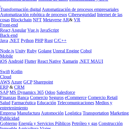
Transformación digital
Automatización de procesos empresariales
Automatización robótica de procesos
Ciberseguridad
Internet de las
cosas
Blockchain
NFT
Metaverse
AR
&
VR
Front-end
React
Angular
Vue.js
JavaScript
Back-end
Java
.NET
Python
PHP
Rust
C/C++
Node.js
Unity
Ruby
Golang
Unreal Engine
Cobol
Mobile
iOS
Android
Flutter
React Native
Xamarin
.NET MAUI
Swift
Kotlin
Cloud
AWS
Azure
GCP
Sharepoint
ERP
&
CRM
SAP
MS Dynamics 365
Odoo
Salesforce
Finanzas
Banca
Comercio
Seguros
eCommerce
Comercio Retail
Salud
Farmacéutica
Educación
Telecomunicaciones
Medios y
entretenimiento
Empresa
Manufactura
Automoción
Logística
Transportation
Marketing
Publicidad
Gobierno
Energía y Servicios Públicos
Petróleo y gas
Construcción
Inmueble
Agricultura
Viajes