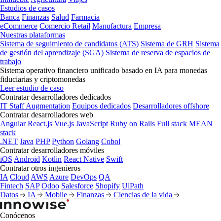
Estudios de casos
Banca
Finanzas
Salud
Farmacia
eCommerce
Comercio Retail
Manufactura
Empresa
Nuestras plataformas
Sistema de seguimiento de candidatos (ATS)
Sistema de GRH
Sistema
de gestión del aprendizaje (SGA)
Sistema de reserva de espacios de
trabajo
Sistema operativo financiero unificado basado en IA para monedas
fiduciarias y criptomonedas
Leer estudio de caso
Contratar desarrolladores dedicados
IT Staff Augmentation
Equipos dedicados
Desarrolladores offshore
Contratar desarrolladores web
Angular
React.js
Vue.js
JavaScript
Ruby on Rails
Full stack
MEAN
stack
.NET
Java
PHP
Python
Golang
Cobol
Contratar desarrolladores móviles
iOS
Android
Kotlin
React Native
Swift
Contratar otros ingenieros
IA
Cloud
AWS
Azure
DevOps
QA
Fintech
SAP
Odoo
Salesforce
Shopify
UiPath
Datos
IA
Mobile
Finanzas
Ciencias de la vida
Conócenos