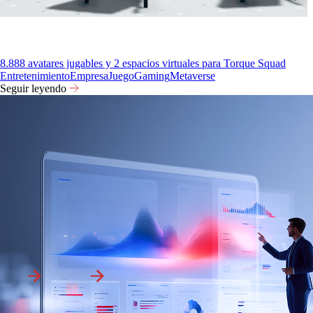
8.888 avatares jugables y 2 espacios virtuales para Torque Squad
Entretenimiento
Empresa
Juego
Gaming
Metaverse
Seguir leyendo