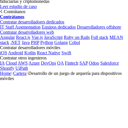
fiduciarias y criptomonedas
Leer estudio de caso
Contrátanos
Contrátanos
Contratar desarrolladores dedicados
IT Staff Augmentation
Equipos dedicados
Desarrolladores offshore
Contratar desarrolladores web
Angular
React.js
Vue.js
JavaScript
Ruby on Rails
Full stack
MEAN
stack
.NET
Java
PHP
Python
Golang
Cobol
Contratar desarrolladores móviles
iOS
Android
Kotlin
React Native
Swift
Contratar otros ingenieros
IA
Cloud
AWS
Azure
DevOps
QA
Fintech
SAP
Odoo
Salesforce
Shopify
UiPath
Home
Cartera
Desarrollo de un juego de arquería para dispositivos
móviles
Archer: desarrollo
de juegos de tiro