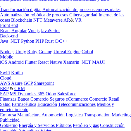
Transformación digital
Automatización de procesos empresariales
Automatización robótica de procesos
Ciberseguridad
Internet de las
cosas
Blockchain
NFT
Metaverse
AR
&
VR
Front-end
React
Angular
Vue.js
JavaScript
Back-end
Java
.NET
Python
PHP
Rust
C/C++
Node.js
Unity
Ruby
Golang
Unreal Engine
Cobol
Mobile
iOS
Android
Flutter
React Native
Xamarin
.NET MAUI
Swift
Kotlin
Cloud
AWS
Azure
GCP
Sharepoint
ERP
&
CRM
SAP
MS Dynamics 365
Odoo
Salesforce
Finanzas
Banca
Comercio
Seguros
eCommerce
Comercio Retail
Salud
Farmacéutica
Educación
Telecomunicaciones
Medios y
entretenimiento
Empresa
Manufactura
Automoción
Logística
Transportation
Marketing
Publicidad
Gobierno
Energía y Servicios Públicos
Petróleo y gas
Construcción
Inmueble
Agricultura
Viajes