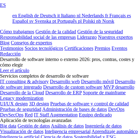
ES
en
English
de
Deutsch
it
Italiano
nl
Nederlands
fr
Français
es
Español
sv
Svenska
pt
Português
pl
Polski
nb
Norsk
Cómo trabajamos
Gestión de la calidad
Gestión de la seguridad
Responsabilidad social de las empresas
Liderazgo
Nuestros expertos
Blog
Consejos de expertos
Testimonios
Socios tecnológicos
Certificaciones
Premios
Eventos
Redacción
Desarrollo de software interno o externo 2026: pros, contras, costes y
cómo elegir
Leer el artículo
Servicios completos de desarrollo de software
IT consulting & advisory
Desarrollo web
Desarrollo móvil
Desarrollo
de software integrado
Desarrollo de custom software
MVP desarrollo
Desarrollo de la Cloud
Desarrollo de ERP
Soporte de mainframe
Legacy modernization
UI/UX design
3D design
Pruebas de software y control de calidad
Pruebas de seguridad
Administración de bases de datos
DevOps
DevSecOps
Red
IT Staff Augmentation
Equipo dedicado
Aplicación de tecnologías avanzadas
Big data
Gestión de datos
Análisis de datos
Ingeniería de datos
Visualización de datos
Inteligencia empresarial
Aprendizaje automático
Inteligencia artificial
Ciencia de datos
Sostenibilidad y ESG