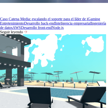
Caso Catena Media: escalando el soporte para el líder de iGaming
Entretenimiento
Desarrollo back-end
Inteligencia empresarial
Ingeniería
de datos
AWS
Desarrollo front-end
Node.js
Seguir leyendo