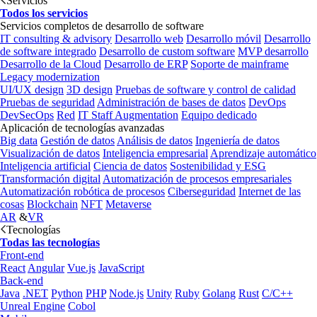
Servicios
Todos los servicios
Servicios completos de desarrollo de software
IT consulting & advisory
Desarrollo web
Desarrollo móvil
Desarrollo
de software integrado
Desarrollo de custom software
MVP desarrollo
Desarrollo de la Cloud
Desarrollo de ERP
Soporte de mainframe
Legacy modernization
UI/UX design
3D design
Pruebas de software y control de calidad
Pruebas de seguridad
Administración de bases de datos
DevOps
DevSecOps
Red
IT Staff Augmentation
Equipo dedicado
Aplicación de tecnologías avanzadas
Big data
Gestión de datos
Análisis de datos
Ingeniería de datos
Visualización de datos
Inteligencia empresarial
Aprendizaje automático
Inteligencia artificial
Ciencia de datos
Sostenibilidad y ESG
Transformación digital
Automatización de procesos empresariales
Automatización robótica de procesos
Ciberseguridad
Internet de las
cosas
Blockchain
NFT
Metaverse
AR
&
VR
Tecnologías
Todas las tecnologías
Front-end
React
Angular
Vue.js
JavaScript
Back-end
Java
.NET
Python
PHP
Node.js
Unity
Ruby
Golang
Rust
C/C++
Unreal Engine
Cobol