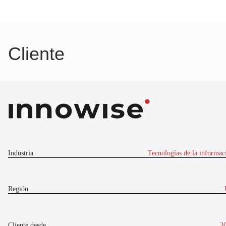
Cliente
Industria
Tecnologías de la informac
Región
Cliente desde
2