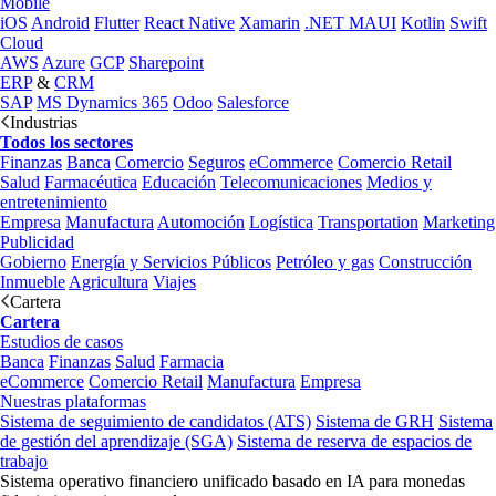
Mobile
iOS
Android
Flutter
React Native
Xamarin
.NET MAUI
Kotlin
Swift
Cloud
AWS
Azure
GCP
Sharepoint
ERP
&
CRM
SAP
MS Dynamics 365
Odoo
Salesforce
Industrias
Todos los sectores
Finanzas
Banca
Comercio
Seguros
eCommerce
Comercio Retail
Salud
Farmacéutica
Educación
Telecomunicaciones
Medios y
entretenimiento
Empresa
Manufactura
Automoción
Logística
Transportation
Marketing
Publicidad
Gobierno
Energía y Servicios Públicos
Petróleo y gas
Construcción
Inmueble
Agricultura
Viajes
Cartera
Cartera
Estudios de casos
Banca
Finanzas
Salud
Farmacia
eCommerce
Comercio Retail
Manufactura
Empresa
Nuestras plataformas
Sistema de seguimiento de candidatos (ATS)
Sistema de GRH
Sistema
de gestión del aprendizaje (SGA)
Sistema de reserva de espacios de
trabajo
Sistema operativo financiero unificado basado en IA para monedas