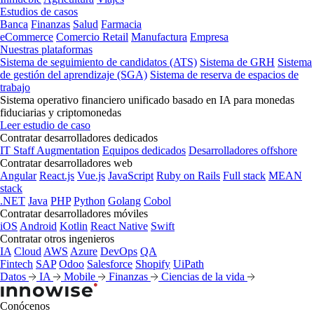
Estudios de casos
Banca
Finanzas
Salud
Farmacia
eCommerce
Comercio Retail
Manufactura
Empresa
Nuestras plataformas
Sistema de seguimiento de candidatos (ATS)
Sistema de GRH
Sistema
de gestión del aprendizaje (SGA)
Sistema de reserva de espacios de
trabajo
Sistema operativo financiero unificado basado en IA para monedas
fiduciarias y criptomonedas
Leer estudio de caso
Contratar desarrolladores dedicados
IT Staff Augmentation
Equipos dedicados
Desarrolladores offshore
Contratar desarrolladores web
Angular
React.js
Vue.js
JavaScript
Ruby on Rails
Full stack
MEAN
stack
.NET
Java
PHP
Python
Golang
Cobol
Contratar desarrolladores móviles
iOS
Android
Kotlin
React Native
Swift
Contratar otros ingenieros
IA
Cloud
AWS
Azure
DevOps
QA
Fintech
SAP
Odoo
Salesforce
Shopify
UiPath
Datos
IA
Mobile
Finanzas
Ciencias de la vida
Conócenos