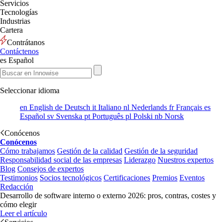
Servicios
Tecnologías
Industrias
Cartera
Contrátanos
Contáctenos
es
Español
Seleccionar idioma
en
English
de
Deutsch
it
Italiano
nl
Nederlands
fr
Français
es
Español
sv
Svenska
pt
Português
pl
Polski
nb
Norsk
Conócenos
Conócenos
Cómo trabajamos
Gestión de la calidad
Gestión de la seguridad
Responsabilidad social de las empresas
Liderazgo
Nuestros expertos
Blog
Consejos de expertos
Testimonios
Socios tecnológicos
Certificaciones
Premios
Eventos
Redacción
Desarrollo de software interno o externo 2026: pros, contras, costes y
cómo elegir
Leer el artículo