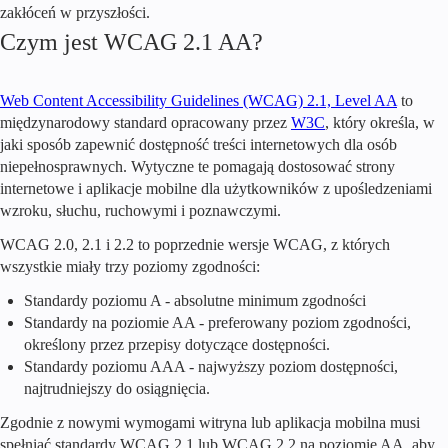
zakłóceń w przyszłości.
Czym jest WCAG 2.1 AA?
Web Content Accessibility Guidelines (WCAG) 2.1, Level AA
to
międzynarodowy standard opracowany przez
W3C
, który określa, w
jaki sposób zapewnić dostępność treści internetowych dla osób
niepełnosprawnych. Wytyczne te pomagają dostosować strony
internetowe i aplikacje mobilne dla użytkowników z upośledzeniami
wzroku, słuchu, ruchowymi i poznawczymi.
WCAG 2.0, 2.1 i 2.2 to poprzednie wersje WCAG, z których
wszystkie miały trzy poziomy zgodności:
Standardy poziomu A - absolutne minimum zgodności
Standardy na poziomie AA - preferowany poziom zgodności,
określony przez przepisy dotyczące dostępności.
Standardy poziomu AAA - najwyższy poziom dostępności,
najtrudniejszy do osiągnięcia.
Zgodnie z nowymi wymogami witryna lub aplikacja mobilna musi
spełniać standardy WCAG 2.1 lub WCAG 2.2 na poziomie AA, aby