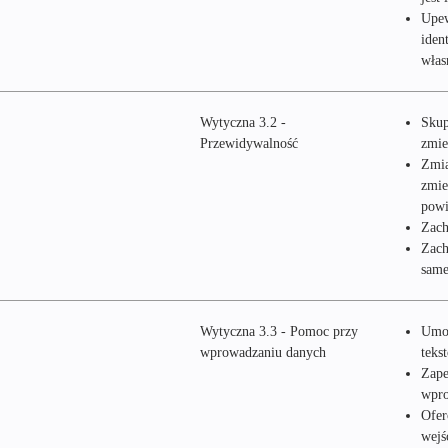
Upew
iden
włas
Wytyczna 3.2 -
Skup
Przewidywalność
zmie
Zmia
zmie
powi
Zach
Zach
same
Wytyczna 3.3 - Pomoc przy
Umoż
wprowadzaniu danych
teks
Zape
wpro
Ofer
wejś