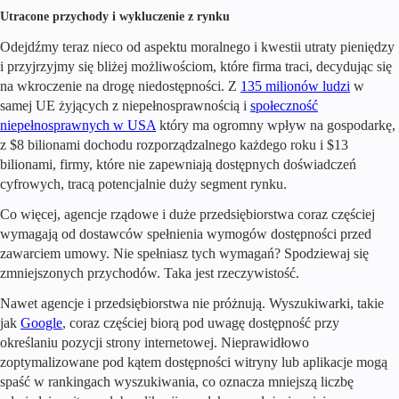
Utracone przychody i wykluczenie z rynku
Odejdźmy teraz nieco od aspektu moralnego i kwestii utraty pieniędzy
i przyjrzyjmy się bliżej możliwościom, które firma traci, decydując się
na wkroczenie na drogę niedostępności. Z
135 milionów ludzi
w
samej UE żyjących z niepełnosprawnością i
społeczność
niepełnosprawnych w USA
który ma ogromny wpływ na gospodarkę,
z $8 bilionami dochodu rozporządzalnego każdego roku i $13
bilionami, firmy, które nie zapewniają dostępnych doświadczeń
cyfrowych, tracą potencjalnie duży segment rynku.
Co więcej, agencje rządowe i duże przedsiębiorstwa coraz częściej
wymagają od dostawców spełnienia wymogów dostępności przed
zawarciem umowy. Nie spełniasz tych wymagań? Spodziewaj się
zmniejszonych przychodów. Taka jest rzeczywistość.
Nawet agencje i przedsiębiorstwa nie próżnują. Wyszukiwarki, takie
jak
Google
,
coraz częściej biorą pod uwagę dostępność przy
określaniu pozycji strony internetowej. Nieprawidłowo
zoptymalizowane pod kątem dostępności witryny lub aplikacje mogą
spaść w rankingach wyszukiwania, co oznacza mniejszą liczbę