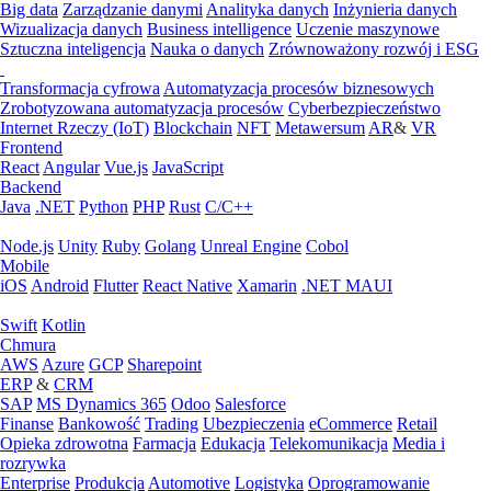
Big data
Zarządzanie danymi
Analityka danych
Inżynieria danych
Wizualizacja danych
Business intelligence
Uczenie maszynowe
Sztuczna inteligencja
Nauka o danych
Zrównoważony rozwój i ESG
Transformacja cyfrowa
Automatyzacja procesów biznesowych
Zrobotyzowana automatyzacja procesów
Cyberbezpieczeństwo
Internet Rzeczy (IoT)
Blockchain
NFT
Metawersum
AR
&
VR
Frontend
React
Angular
Vue.js
JavaScript
Backend
Java
.NET
Python
PHP
Rust
C/C++
Node.js
Unity
Ruby
Golang
Unreal Engine
Cobol
Mobile
iOS
Android
Flutter
React Native
Xamarin
.NET MAUI
Swift
Kotlin
Chmura
AWS
Azure
GCP
Sharepoint
ERP
&
CRM
SAP
MS Dynamics 365
Odoo
Salesforce
Finanse
Bankowość
Trading
Ubezpieczenia
eCommerce
Retail
Opieka zdrowotna
Farmacja
Edukacja
Telekomunikacja
Media i
rozrywka
Enterprise
Produkcja
Automotive
Logistyka
Oprogramowanie