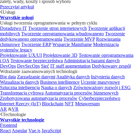
zalety, wady, koszty i sposób wyboru
Przeczytaj artykuł
Usługi
Wszystkie usługi
Usługi tworzenia oprogramowania w pełnym cyklu
Doradztwo IT
Tworzenie stron internetowych
Tworzenie aplikacji
mobilnych
Tworzenie oprogramowania wbudowanego
Tworzenie
dedykowanego oprogramowania
Tworzenie MVP
Rozwiązania
chmurowe
Tworzenie ERP
Wsparcie Mainframe
Modernizacja
systemów legacy
Projektowanie UX/UI
Projektowanie 3D
Testowanie oprogramowania
i QA
Testowanie bezpieczeństwa
Administracja bazami danych
DevOps
DevSecOps
Sieć
IT staff augmentation
Dedykowany zespół
Wdrażanie zaawansowanych technologii
Big data
Zarządzanie danymi
Analityka danych
Inżynieria danych
Wizualizacja danych
Business intelligence
Uczenie maszynowe
Sztuczna inteligencja
Nauka o danych
Zrównoważony rozwój i ESG
Transformacja cyfrowa
Automatyzacja procesów biznesowych
Zrobotyzowana automatyzacja procesów
Cyberbezpieczeństwo
Internet Rzeczy (IoT)
Blockchain
NFT
Metawersum
AR
&
VR
Technologie
Wszystkie technologie
Frontend
React
Angular
Vue.js
JavaScript