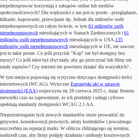
niepełnosprawne korzystają z zakupów online lub mediów
społecznościowych? Dla większości z nas jest to proste - przeglądanie,
klikanie, kupowanie, przewijanie itp. Jednak dla milionów osób
niepełnosprawnych na całym świecie, w tym
61 milionów osób
niepełnosprawnych
mieszkających w Stanach Zjednoczonych i
61
milionów osób niepełnosprawnych
mieszkających w USA.
135
milionów osób niepełnosprawnych
mieszkających w UE, nie zawsze
jest to takie proste. Co jeśli przycisk "Kup" nie był dostępny bez
myszy? Co jeśli tekst był zbyt mały, aby go przeczytać lub filmy nie
miały napisów?
Czy internet nie powinien działać dla wszystkich?
.
W tym miejscu pojawiają się wytyczne dotyczące dostępności treści
internetowych (WCAG). Wytyczne
Europejski akt w sprawie
dostępności (EAA)
rozpoczyna się 28 czerwca 2025 r., dając firmom
niewielki czas na zapewnienie, że ich produkty i usługi cyfrowe
spełniają standardy dostępności WCAG 2.1 AA.
Nieprzestrzeganie tych nowych standardów może prowadzić do
grzywien, konsekwencji prawnych, utraty kontraktów i poważnego
uszczerbku na reputacji marki. W obliczu zbliżającego się terminu,
nadszedł czas, aby firmy podjęły działania i uniknęły kosztownych