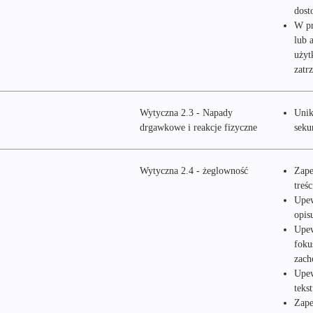
dost
W pr
lub 
użyt
zatr
Wytyczna 2.3 - Napady
Unik
drgawkowe i reakcje fizyczne
seku
Wytyczna 2.4 - żeglowność
Zape
treś
Upew
opis
Upew
foku
zach
Upew
teks
Zape