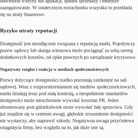
odwiedzin witryny lub aplikacji, spadek sprzedaży i mniejsze
zaangażowanie. W ostatecznym rozrachunku wszystko to przekłada
się na straty finansowe.
Ryzyko utraty reputacji
Dostępność jest nieodłącznie związana z reputacją marki. Pojedynczy
pozew sądowy lub skarga wirusowa może pociągnąć za sobą szereg
dodatkowych kosztów, od opłat prawnych po zarządzanie kryzysowe.
Negatywny rozgłos i reakcja w mediach społecznościowych
Pozwy dotyczące dostępności rzadko pozostają zamknięte na sali
sądowej. Wraz z rozprzestrzenianiem się mediów społecznościowych,
marki działają teraz pod stałą kontrolą, a niespełnienie standardów
dostępności może nieuchronnie wywołać koszmar PR. Jeden
sfrustrowany post gdziekolwiek może wywołać falę sprzeciwu. Gdy
już znajdzie się w centrum uwagi, głębokie zrozumienie dostępności
nie wystarczy, aby naprawić szkody. Negatywna uwaga przyćmiewa
osiągnięcia firmy, bez względu na to, jak duże one są.