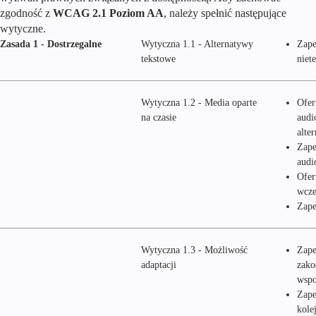
zgodność z
WCAG 2.1 Poziom AA
, należy spełnić następujące
wytyczne.
Zasada 1 - Dostrzegalne
Wytyczna 1.1 - Alternatywy
Zape
tekstowe
niet
Wytyczna 1.2 - Media oparte
Ofer
na czasie
audi
alte
Zape
audi
Ofer
wcze
Zape
Wytyczna 1.3 - Możliwość
Zape
adaptacji
zako
wspo
Zape
kole