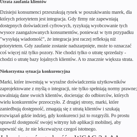
Utrata zaufania klientów
Dzisiejsi konsumenci przeszukują rynek w poszukiwaniu marek, dla
których priorytetem jest integracja. Gdy firmy nie zapewniają
dostępnych doświadczeń cyfrowych, ryzykują wyobcowanie tych
wysoce zaangażowanych konsumentów, ponieważ w tym przypadku
"wysyłają wiadomość", że integracja jest raczej refleksją niż
priorytetem. Gdy zaufanie zostanie nadszarpnięte, może to oznaczać
coś więcej niż tylko pozory. Nie chodzi tylko o utratę sprzedaży -
chodzi o utratę bazy lojalnych klientów. A to znacznie większa strata.
Niekorzystna sytuacja konkurencyjna
Marki, które inwestują w wyraźne doświadczenia użytkowników
zaprojektowane z myślą o integracji, nie tylko spełniają normy prawne;
uwalniają dane swoich klientów, docierając do odbiorców, których
wielu konkurentów przeoczyło. Z drugiej strony, marki, które
zaniedbują dostępność, zmagają się z utratą klientów i szukają
rozwiązań gdzie indziej, gdy konkurenci już to rozgryźli. Po prostu
sprawdź dostępność swojej witryny lub aplikacji mobilnej, aby
upewnić się, że nie lekceważysz czegoś istotnego.