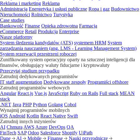
Reklama i marketing
Reklama
Administracja
Energetyka i usługi publiczne
Ropa i gaz
Budownictwo
Nieruchomości
Rolnictwo
Turystyka
Case studies
Bankowość
Finanse
Opieka zdrowotna
Farmacja
eCommerce
Retail
Produkcja
Enterprise
Nasze platformy
System śledzenia kandydatów (ATS)
systemem HRM
System
zarządzania nauczaniem (ang. LMS - Learning Management System)
System rezerwacji przestrzeni roboczej
Zunifikowany system operacyjny oparty na sztucznej inteligencji dla
finansów, obsługujący waluty fiducjarne i kryptowaluty
Przeczytaj studium przypadku
Zatrudnij dedykowanych programistów
IT staff augmentation
Dedykowane zespoły
Programiści offshore
Zatrudnij programistów webowych
Angular
React.js
Vue.js
JavaScript
Ruby on Rails
Full stack
MEAN
stack
.NET
Java
PHP
Python
Golang
Cobol
Wynajmij programistów mobilnych
iOS
Android
Kotlin
React Native
Swift
Zatrudnij innych inżynierów
AI
Chmura
AWS
Azure
DevOps
QA
FinTech
SAP
Odoo
Salesforce
Shopify
UiPath
Dane
AI
Mobile
Finanse
Nauki przyrodnicze