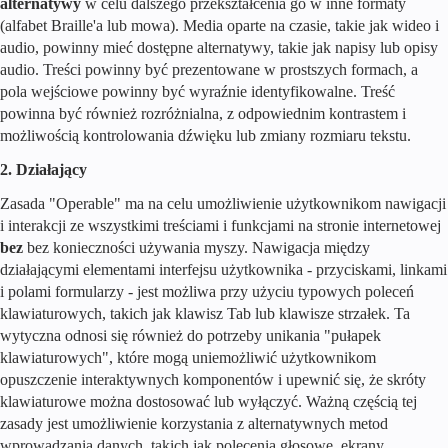
alternatywy
w celu dalszego przekształcenia go w inne formaty
(alfabet Braille'a lub mowa). Media oparte na czasie, takie jak wideo i
audio, powinny mieć dostępne alternatywy, takie jak napisy lub opisy
audio. Treści powinny być prezentowane w prostszych formach, a
pola wejściowe powinny być wyraźnie identyfikowalne. Treść
powinna być również rozróżnialna, z odpowiednim kontrastem i
możliwością kontrolowania dźwięku lub zmiany rozmiaru tekstu.
2. Działający
Zasada "Operable" ma na celu umożliwienie użytkownikom nawigacji
i interakcji ze wszystkimi treściami i funkcjami na stronie internetowej
bez
bez konieczności używania myszy. Nawigacja między
działającymi elementami interfejsu użytkownika - przyciskami, linkami
i polami formularzy - jest możliwa przy użyciu typowych poleceń
klawiaturowych, takich jak klawisz Tab lub klawisze strzałek. Ta
wytyczna odnosi się również do potrzeby unikania "pułapek
klawiaturowych", które mogą uniemożliwić użytkownikom
opuszczenie interaktywnych komponentów i upewnić się, że skróty
klawiaturowe można dostosować lub wyłączyć. Ważną częścią tej
zasady jest umożliwienie korzystania z alternatywnych metod
wprowadzania danych, takich jak polecenia głosowe, ekrany