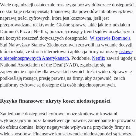
Wiele organizacji ostatecznie rozstrzyga pozwy dotyczące dostępności,
co skutkuje rekompensatą finansową dla powodów lub obowiązkową
naprawą treści cyfrowych, która jest kosztowna, jeśli jest
przeprowadzana reaktywnie. Głośne sprawy, takie jak te z udziałem
Domino's Pizza i Netflix, pokazują rosnący trend sądów orzekających
na korzyść roszczeń dotyczących dostępności.
W sprawie Domino's
,
Sąd Najwyższy Stanów Zjednoczonych zezwolił na wydanie decyzji,
która uznała, że strona internetowa i aplikacja firmy naruszały
ustawę
o niepełnosprawnych Amerykanach
. Podobnie,
Netflix
zawarł ugodę z
National Association of the Deaf (NAD), zgadzając się na
zapewnienie napisów dla wszystkich swoich treści wideo. Sprawy te
podkreślają rosnącą presję prawną na firmy, aby zapewnić, że ich
platformy cyfrowe są dostępne dla osób niepełnosprawnych.
Ryzyko finansowe: ukryty koszt niedostępności
Zaniedbanie dostępności cyfrowej może skutkować kosztami
wykraczającymi poza konsekwencje prawne; zaniedbanie to prowadzi
do efektu domina, który negatywnie wpływa na przychody firmy na
wiele sposobów. Finansowe konsekwencje niedostępności są zawsze