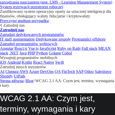
zarządzania nauczaniem (ang. LMS - Learning Management System)
System rezerwacji przestrzeni roboczej
Zunifikowany system operacyjny oparty na sztucznej inteligencji dla
finansów, obsługujący waluty fiducjarne i kryptowaluty
Przeczytaj studium przypadku
Zatrudnij nas
Zatrudnij nas
Zatrudnij dedykowanych programistów
IT staff augmentation
Dedykowane zespoły
Programiści offshore
Zatrudnij programistów webowych
Angular
React.js
Vue.js
JavaScript
Ruby on Rails
Full stack
MEAN
stack
.NET
Java
PHP
Python
Golang
Cobol
Wynajmij programistów mobilnych
iOS
Android
Kotlin
React Native
Swift
Zatrudnij innych inżynierów
AI
Chmura
AWS
Azure
DevOps
QA
FinTech
SAP
Odoo
Salesforce
Shopify
UiPath
Strona główna
Blog
WCAG 2.1 AA: Czym jest, terminy, wymagania
i kary
WCAG 2.1 AA: Czym jest,
terminy, wymagania i kary