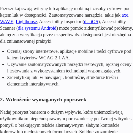
Przeszukaj swoją witrynę lub aplikację mobilną i zasoby cyfrowe pod
kątem luk w dostępności. Zautomatyzowane narzędzia, takie jak
axe
,
WAVE
,
Lighthouse
, Accessibility Inspector (
dla iOS
), Accessibility
Scanner (
dla systemu Android
) może pomóc zidentyfikować problemy,
ale ręczna weryfikacja przez ekspertów ds. dostępności jest niezbędna
dla zniuansowanej praktyki.
Oceniaj strony internetowe, aplikacje mobilne i treści cyfrowe pod
kątem kryteriów WCAG 2.1 AA.
Używanie zautomatyzowanych narzędzi testowych, ręcznej oceny
i testowania z wykorzystaniem technologii wspomagających.
Zidentyfikuj luki w nawigacji, kontraście, strukturze treści i
elementach interaktywnych.
2. Wdrożenie wymaganych poprawek
Nadaj priorytet barierom o dużym wpływie, które uniemożliwiają
użytkownikom niepełnosprawnym poruszanie się po Twojej witrynie -
pomyśl o brakującym tekście alternatywnym, słabym kontraście
kolorów lub niedostępnych formularzach. Solidne zrozumienie