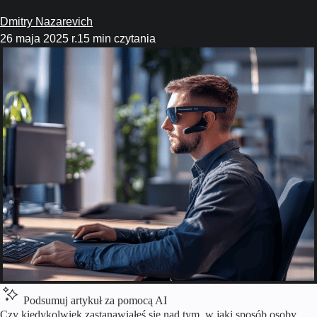
Dmitry Nazarevich
26 maja 2025 r.
15 min czytania
Podsumuj artykuł za pomocą AI
Czy kiedykolwiek zastanawiałeś się nad tym, w jaki sposób osoby