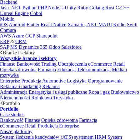
Backend
Java
.NET
Python
PHP
Node.js
Unity
Ruby
Golang
Rust
C/C++
Unreal Engine
Cobol
Mobile
iOS
Android
Flutter
React Native
Xamarin
.NET MAUI
Kotlin
Swift
Chmura
AWS
Azure
GCP
Sharepoint
ERP
&
CRM
SAP
MS Dynamics 365
Odoo
Salesforce
Branże i sektory
Wszystkie branże i sektory
Finanse
Bankowość
Trading
Ubezpieczenia
eCommerce
Retail
Opieka zdrowotna
Farmacja
Edukacja
Telekomunikacja
Media i
rozrywka
Enterprise
Produkcja
Automotive
Logistyka
Oprogramowanie
Reklama i marketing
Reklama
Administracja
Energetyka i usługi publiczne
Ropa i gaz
Budownictwo
Nieruchomości
Rolnictwo
Turystyka
Portfolio
Portfolio
Case studies
Bankowość
Finanse
Opieka zdrowotna
Farmacja
eCommerce
Retail
Produkcja
Enterprise
Nasze platformy
System śledzenia kandydatów (ATS)
systemem HRM
System