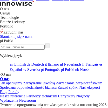
O nas
Usługi
Technologie
Branże i sektory
Portfolio
Zatrudnij nas
Skontaktuj się z nami
pl
Polski
Wybierz język
en
English
de
Deutsch
it
Italiano
nl
Nederlands
fr
Français
es
Español
sv
Svenska
pt
Português
pl
Polski
nb
Norsk
O nas
O nas
Jak operujemy
Zarządzanie jakością
Zarządzanie bezpieczeństwem
Społeczna odpowiedzialność biznesu
Zarząd spółki
Nasi eksperci
Blog
Porady
Nasze referencje
Partnerzy techniczni
Certyfikaty
Nagrody
Wydarzenia
Newsroom
Tworzenie oprogramowania we własnym zakresie a outsourcing 2026: