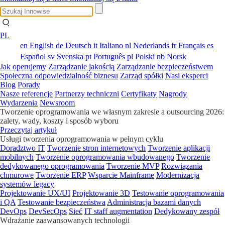
PL
en
English
de
Deutsch
it
Italiano
nl
Nederlands
fr
Français
es
Español
sv
Svenska
pt
Português
pl
Polski
nb
Norsk
Jak operujemy
Zarządzanie jakością
Zarządzanie bezpieczeństwem
Społeczna odpowiedzialność biznesu
Zarząd spółki
Nasi eksperci
Blog
Porady
Nasze referencje
Partnerzy techniczni
Certyfikaty
Nagrody
Wydarzenia
Newsroom
Tworzenie oprogramowania we własnym zakresie a outsourcing 2026:
zalety, wady, koszty i sposób wyboru
Przeczytaj artykuł
Usługi tworzenia oprogramowania w pełnym cyklu
Doradztwo IT
Tworzenie stron internetowych
Tworzenie aplikacji
mobilnych
Tworzenie oprogramowania wbudowanego
Tworzenie
dedykowanego oprogramowania
Tworzenie MVP
Rozwiązania
chmurowe
Tworzenie ERP
Wsparcie Mainframe
Modernizacja
systemów legacy
Projektowanie UX/UI
Projektowanie 3D
Testowanie oprogramowania
i QA
Testowanie bezpieczeństwa
Administracja bazami danych
DevOps
DevSecOps
Sieć
IT staff augmentation
Dedykowany zespół
Wdrażanie zaawansowanych technologii