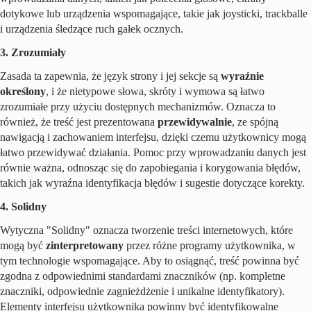
dotykowe lub urządzenia wspomagające, takie jak joysticki, trackballe
i urządzenia śledzące ruch gałek ocznych.
3. Zrozumiały
Zasada ta zapewnia, że język strony i jej sekcje są
wyraźnie
określony
, i że nietypowe słowa, skróty i wymowa są łatwo
zrozumiałe przy użyciu dostępnych mechanizmów. Oznacza to
również, że treść jest prezentowana
przewidywalnie
, ze spójną
nawigacją i zachowaniem interfejsu, dzięki czemu użytkownicy mogą
łatwo przewidywać działania. Pomoc przy wprowadzaniu danych jest
równie ważna, odnosząc się do zapobiegania i korygowania błędów,
takich jak wyraźna identyfikacja błędów i sugestie dotyczące korekty.
4. Solidny
Wytyczna "Solidny" oznacza tworzenie treści internetowych, które
mogą być
zinterpretowany
przez różne programy użytkownika, w
tym technologie wspomagające. Aby to osiągnąć, treść powinna być
zgodna z odpowiednimi standardami znaczników (np. kompletne
znaczniki, odpowiednie zagnieżdżenie i unikalne identyfikatory).
Elementy interfejsu użytkownika powinny być identyfikowalne