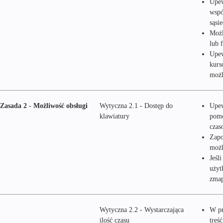
Upew
wspó
sąsi
Możl
lub 
Upew
kurs
możl
Zasada 2 - Możliwość obsługi
Wytyczna 2.1 - Dostęp do
Upew
klawiatury
pomo
czas
Zapo
możl
Jeśl
użyt
zmap
Wytyczna 2.2 - Wystarczająca
W pr
ilość czasu
treś