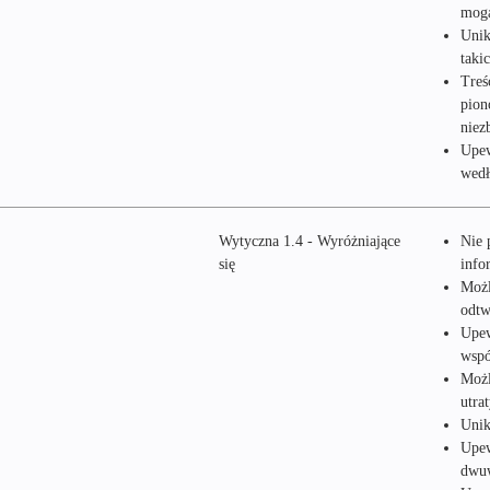
mogą
Unik
taki
Treś
pion
niez
Upew
wedł
Wytyczna 1.4 - Wyróżniające
Nie 
się
info
Możl
odtw
Upew
wspó
Możl
utra
Unik
Upew
dwuw