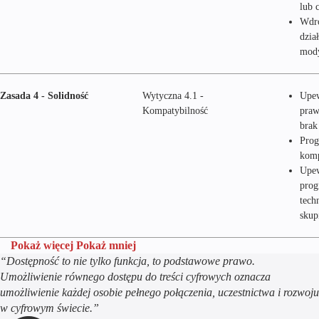
lub 
Wdro
dzia
mody
Zasada 4 - Solidność
Wytyczna 4.1 -
Upew
Kompatybilność
praw
brak
Prog
komp
Upew
prog
tech
skup
Pokaż więcej
Pokaż mniej
“Dostępność to nie tylko funkcja, to podstawowe prawo.
Umożliwienie równego dostępu do treści cyfrowych oznacza
umożliwienie każdej osobie pełnego połączenia, uczestnictwa i rozwoju
w cyfrowym świecie.”