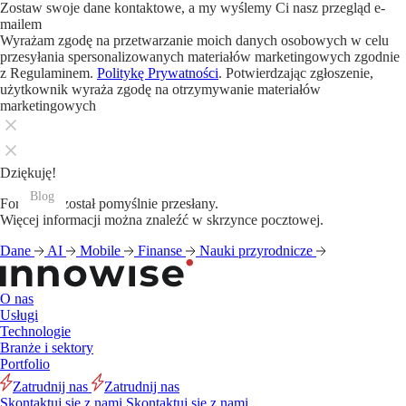
Zostaw swoje dane kontaktowe, a my wyślemy Ci nasz przegląd e-
mailem
Wyrażam zgodę na przetwarzanie moich danych osobowych w celu
przesyłania spersonalizowanych materiałów marketingowych zgodnie
z Regulaminem.
Politykę Prywatności
. Potwierdzając zgłoszenie,
użytkownik wyraża zgodę na otrzymywanie materiałów
marketingowych
Dziękuję!
Blog
Blog
Blog
Blog
Blog
Blog
Blog
Blog
Blog
Blog
Blog
Blog
Formularz został pomyślnie przesłany.
Więcej informacji można znaleźć w skrzynce pocztowej.
Dane
AI
Mobile
Finanse
Nauki przyrodnicze
O nas
Usługi
Technologie
Branże i sektory
Portfolio
Zatrudnij nas
Zatrudnij nas
Skontaktuj się z nami
Skontaktuj się z nami