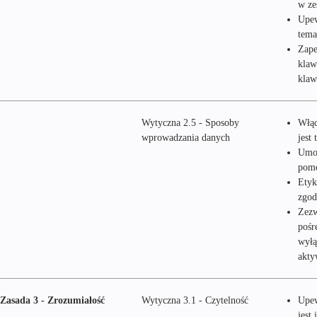
w ze
Upew
tema
Zape
klaw
klaw
Wytyczna 2.5 - Sposoby
Włąc
wprowadzania danych
jest
Umoż
pomo
Etyk
zgod
Zezw
pośr
wyłą
akty
Zasada 3 - Zrozumiałość
Wytyczna 3.1 - Czytelność
Upew
jest