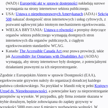
(WAD) i
Europejski akt w sprawie dostępności
nakładają surowe
wymagania na strony internetowe sektora publicznego.
USA:
Ustawa o niepełnosprawnych Amerykanach
(ADA) i
Sekcja
508
nakazać dostępność stron internetowych i usług cyfrowych, z
pozwami sądowymi jako istotnym mechanizmem egzekwowania.
WIELKA BRYTANIA:
Ustawa o równości
a przepisy dotyczące
organów sektora publicznego wymagają dostępnych stron
internetowych dla organów publicznych, z ciągłym
egzekwowaniem standardów WCAG.
Kanada:
The Accessible Canada Act
oraz prawa prowincji, takie
jak
Accessibility for Ontarians with Disabilities Act
(AODA)
wymagają, aby strony internetowe były dostępne, z potencjalnymi
działaniami prawnymi za ich nieprzestrzeganie.
Zgodnie z Europejskim Aktem w sprawie Dostępności (EAA),
egzekwowanie grzywien należy do organizacji doradczej każdego
państwa członkowskiego. Na przykład w Irlandii rolę tę pełni
Krajowy
Urząd ds. Niepełnosprawności
, a potencjalne kary za nieprzestrzeganie
przepisów są wysokie. W przypadku, gdy firma zostanie skazana w
trybie doraźnym, będzie zobowiązana do zapłaty grzywny w
wysokości 5000 euro oraz 6 miesięcy pozbawienia wolności. W