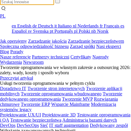
PL
en
English
de
Deutsch
it
Italiano
nl
Nederlands
fr
Français
es
Español
sv
Svenska
pt
Português
pl
Polski
nb
Norsk
Jak operujemy
Zarządzanie jakością
Zarządzanie bezpieczeństwem
Społeczna odpowiedzialność biznesu
Zarząd spółki
Nasi eksperci
Blog
Porady
Nasze referencje
Partnerzy techniczni
Certyfikaty
Nagrody
Wydarzenia
Newsroom
Tworzenie oprogramowania we własnym zakresie a outsourcing 2026:
zalety, wady, koszty i sposób wyboru
Przeczytaj artykuł
Usługi tworzenia oprogramowania w pełnym cyklu
Doradztwo IT
Tworzenie stron internetowych
Tworzenie aplikacji
mobilnych
Tworzenie oprogramowania wbudowanego
Tworzenie
dedykowanego oprogramowania
Tworzenie MVP
Rozwiązania
chmurowe
Tworzenie ERP
Wsparcie Mainframe
Modernizacja
systemów legacy
Projektowanie UX/UI
Projektowanie 3D
Testowanie oprogramowania
i QA
Testowanie bezpieczeństwa
Administracja bazami danych
DevOps
DevSecOps
Sieć
IT staff augmentation
Dedykowany zespół
Wdrażanie zaawansowanych technologii