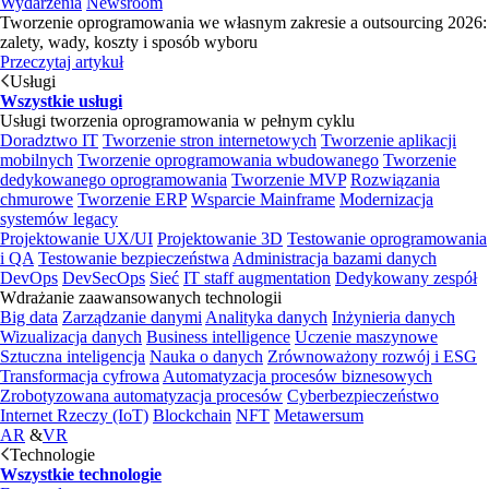
Wydarzenia
Newsroom
Tworzenie oprogramowania we własnym zakresie a outsourcing 2026:
zalety, wady, koszty i sposób wyboru
Przeczytaj artykuł
Usługi
Wszystkie usługi
Usługi tworzenia oprogramowania w pełnym cyklu
Doradztwo IT
Tworzenie stron internetowych
Tworzenie aplikacji
mobilnych
Tworzenie oprogramowania wbudowanego
Tworzenie
dedykowanego oprogramowania
Tworzenie MVP
Rozwiązania
chmurowe
Tworzenie ERP
Wsparcie Mainframe
Modernizacja
systemów legacy
Projektowanie UX/UI
Projektowanie 3D
Testowanie oprogramowania
i QA
Testowanie bezpieczeństwa
Administracja bazami danych
DevOps
DevSecOps
Sieć
IT staff augmentation
Dedykowany zespół
Wdrażanie zaawansowanych technologii
Big data
Zarządzanie danymi
Analityka danych
Inżynieria danych
Wizualizacja danych
Business intelligence
Uczenie maszynowe
Sztuczna inteligencja
Nauka o danych
Zrównoważony rozwój i ESG
Transformacja cyfrowa
Automatyzacja procesów biznesowych
Zrobotyzowana automatyzacja procesów
Cyberbezpieczeństwo
Internet Rzeczy (IoT)
Blockchain
NFT
Metawersum
AR
&
VR
Technologie
Wszystkie technologie