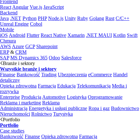
Frontend
React
Angular
Vue.js
JavaScript
Backend
Java
.NET
Python
PHP
Node.js
Unity
Ruby
Golang
Rust
C/C++
Unreal Engine
Cobol
Mobile
iOS
Android
Flutter
React Native
Xamarin
.NET MAUI
Kotlin
Swift
Chmura
AWS
Azure
GCP
Sharepoint
ERP
&
CRM
SAP
MS Dynamics 365
Odoo
Salesforce
Branże i sektory
Wszystkie branże i sektory
Finanse
Bankowość
Trading
Ubezpieczenia
eCommerce
Handel
detaliczny
Opieka zdrowotna
Farmacja
Edukacja
Telekomunikacja
Media i
rozrywka
Enterprise
Produkcja
Automotive
Logistyka
Oprogramowanie
Reklama i marketing
Reklama
Administracja
Energetyka i usługi publiczne
Ropa i gaz
Budownictwo
Nieruchomości
Rolnictwo
Turystyka
Portfolio
Portfolio
Case studies
Bankowość
Finanse
Opieka zdrowotna
Farmacja