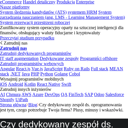
eCommerce
Handel detaliczny
Produkcja
Enterprise
Nasze platformy
System śledzenia kandydatów (ATS)
systemem HRM
System
zarządzania nauczaniem (ang. LMS - Learning Management System)
System rezerwacji przestrzeni roboczej
Zunifikowany system operacyjny oparty na sztucznej inteligencji dla
finansów, obsługujący waluty fiducjarne i kryptowaluty
Przeczytaj studium przypadku
Zatrudnij nas
Zatrudnij nas
Zatrudnij dedykowanych programistów
IT staff augmentation
Dedykowane zespoły
Programiści offshore
Zatrudnij programistów webowych
Angular
React.js
Vue.js
JavaScript
Ruby on Rails
Full stack
MEAN
stack
.NET
Java
PHP
Python
Golang
Cobol
Wynajmij programistów mobilnych
iOS
Android
Kotlin
React Native
Swift
Zatrudnij innych inżynierów
AI
Chmura
AWS
Azure
DevOps
QA
FinTech
SAP
Odoo
Salesforce
Shopify
UiPath
Strona główna
Blog
Czy dedykowany zespół ds. oprogramowania
jest tym, czego potrzebuje Twoja firma? Plusy, minusy i wskazówki.
Czy dedykowany zespół ds.