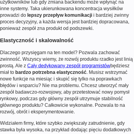
użytkowników lub gdy zmiana backendu może wpłynąć na
inne systemy. Taka ukierunkowana koncentracja wysiłków
prowadzi do
lepszy przepływ komunikacji
i bardziej zwinny
proces decyzyjny, a każda wersja jest bardziej dopracowana,
ponieważ zespół zna produkt od podszewki.
Elastyczność i skalowalność
Dlaczego przysięgam na ten model? Pozwala zachować
zwinność. Wszyscy wiemy, że rozwój produktu rzadko jest linią
prostą. Ale z
Cały dedykowany zespół programistów
będziesz
miał to
bardzo potrzebna elastyczność
. Musisz wstrzymać
nowe funkcje na miesiąc i skupić się tylko na poprawkach
błędów i wsparciu? Nie ma problemu. Chcesz utworzyć mały
zespół badawczo-rozwojowy, aby przetestować nowy pomysł
rynkowy, podczas gdy główny zespół utrzymuje stabilność
głównego produktu? Całkowicie wykonalne. Pozwala to na
rozwój, obrót i eksperymentowanie.
Widziałem firmy, które szybko zwiększały zatrudnienie, gdy
stawka była wysoka, na przykład dodając pięciu dodatkowych