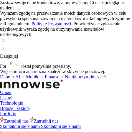
Zostaw swoje dane kontaktowe, a my wyślemy Ci nasz przegląd e-
mailem
Wyrażam zgodę na przetwarzanie moich danych osobowych w celu
przesyłania spersonalizowanych materiałów marketingowych zgodnie
z Regulaminem.
Politykę Prywatności
. Potwierdzając zgłoszenie,
użytkownik wyraża zgodę na otrzymywanie materiałów
marketingowych
Dziękuję!
Blog
Blog
Blog
Blog
Blog
Blog
Blog
Blog
Blog
Blog
Blog
Blog
Formularz został pomyślnie przesłany.
Więcej informacji można znaleźć w skrzynce pocztowej.
Dane
AI
Mobile
Finanse
Nauki przyrodnicze
O nas
Usługi
Technologie
Branże i sektory
Portfolio
Zatrudnij nas
Zatrudnij nas
Skontaktuj się z nami
Skontaktuj się z nami