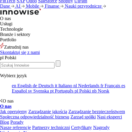
FinTech
SAP
Odoo
Salesforce
Shopify
UiPath
Dane
AI
Mobile
Finanse
Nauki przyrodnicze
O nas
Usługi
Technologie
Branże i sektory
Portfolio
Zatrudnij nas
Skontaktuj się z nami
pl
Polski
Wybierz język
en
English
de
Deutsch
it
Italiano
nl
Nederlands
fr
Français
es
Español
sv
Svenska
pt
Português
pl
Polski
nb
Norsk
O nas
O nas
Jak operujemy
Zarządzanie jakością
Zarządzanie bezpieczeństwem
Społeczna odpowiedzialność biznesu
Zarząd spółki
Nasi eksperci
Blog
Porady
Nasze referencje
Partnerzy techniczni
Certyfikaty
Nagrody