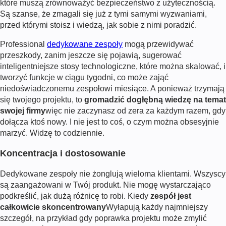
które muszą zrównoważyć bezpieczeństwo z użytecznością.
Są szanse, że zmagali się już z tymi samymi wyzwaniami,
przed którymi stoisz i wiedzą, jak sobie z nimi poradzić.
Professional
dedykowane zespoły
mogą przewidywać
przeszkody, zanim jeszcze się pojawią, sugerować
inteligentniejsze stosy technologiczne, które można skalować, i
tworzyć funkcje w ciągu tygodni, co może zająć
niedoświadczonemu zespołowi miesiące. A ponieważ trzymają
się twojego projektu, to
gromadzić dogłębną wiedzę na temat
swojej firmy
więc nie zaczynasz od zera za każdym razem, gdy
dołącza ktoś nowy. I nie jest to coś, o czym można obsesyjnie
marzyć. Widzę to codziennie.
Koncentracja i dostosowanie
Dedykowane zespoły nie żonglują wieloma klientami. Wszyscy
są zaangażowani w Twój produkt. Nie mogę wystarczająco
podkreślić, jak dużą różnicę to robi. Kiedy
zespół jest
całkowicie skoncentrowany
Wyłapują każdy najmniejszy
szczegół, na przykład gdy poprawka projektu może zmylić