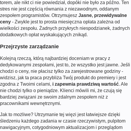
torem, ale nikt ci nie powiedział, dopóki nie było za późno. Ten
stres nie jest częścią równania z niezawodnym, oddanym
zespołem programistów. Otrzymujesz
Jasne, przewidywalne
ceny
- Zwykle jest to prosta miesięczna opłata zależna od
wielkości zespołu. Żadnych przykrych niespodzianek, żadnych
dodatkowych opłat wyskakujących znikąd.
Przejrzyste zarządzanie
Kolejną rzeczą, którą najbardziej doceniam w pracy z
dedykowanymi zespołami, jest to, że wszystko jest jawne. Jeśli
chodzi o ceny, nie płacisz tylko za zarejestrowane godziny -
widzisz, jak ta praca przybliża Twój produkt do premiery i jest
zgodna z Twoimi celami,
i zapewnia prawdziwą wartość
. Ale
nie chodzi tylko o pieniądze. Klienci mówili mi, że czują się
bardziej związani ze swoim zdalnym zespołem niż z
pracownikami wewnętrznymi.
Jak to możliwe? Utrzymanie tej więzi jest łatwiejsze dzięki
śledzeniu każdego zadania w czasie rzeczywistym, pulpitom
nawigacyjnym, cotygodniowym aktualizacjom i przeglądom