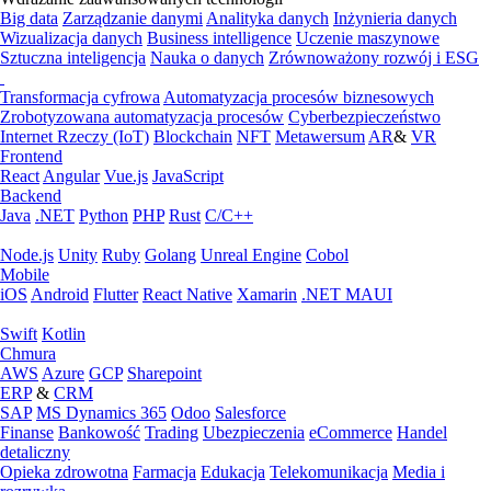
Big data
Zarządzanie danymi
Analityka danych
Inżynieria danych
Wizualizacja danych
Business intelligence
Uczenie maszynowe
Sztuczna inteligencja
Nauka o danych
Zrównoważony rozwój i ESG
Transformacja cyfrowa
Automatyzacja procesów biznesowych
Zrobotyzowana automatyzacja procesów
Cyberbezpieczeństwo
Internet Rzeczy (IoT)
Blockchain
NFT
Metawersum
AR
&
VR
Frontend
React
Angular
Vue.js
JavaScript
Backend
Java
.NET
Python
PHP
Rust
C/C++
Node.js
Unity
Ruby
Golang
Unreal Engine
Cobol
Mobile
iOS
Android
Flutter
React Native
Xamarin
.NET MAUI
Swift
Kotlin
Chmura
AWS
Azure
GCP
Sharepoint
ERP
&
CRM
SAP
MS Dynamics 365
Odoo
Salesforce
Finanse
Bankowość
Trading
Ubezpieczenia
eCommerce
Handel
detaliczny
Opieka zdrowotna
Farmacja
Edukacja
Telekomunikacja
Media i