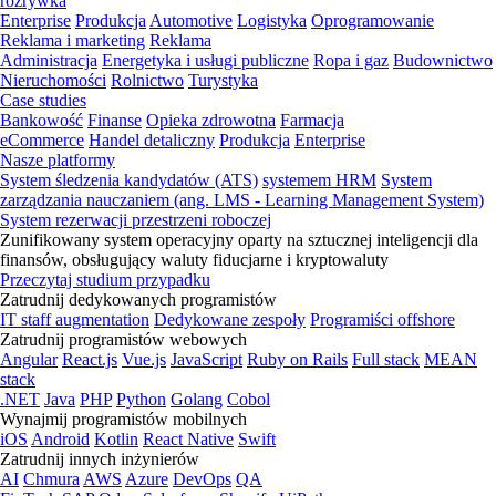
rozrywka
Enterprise
Produkcja
Automotive
Logistyka
Oprogramowanie
Reklama i marketing
Reklama
Administracja
Energetyka i usługi publiczne
Ropa i gaz
Budownictwo
Nieruchomości
Rolnictwo
Turystyka
Case studies
Bankowość
Finanse
Opieka zdrowotna
Farmacja
eCommerce
Handel detaliczny
Produkcja
Enterprise
Nasze platformy
System śledzenia kandydatów (ATS)
systemem HRM
System
zarządzania nauczaniem (ang. LMS - Learning Management System)
System rezerwacji przestrzeni roboczej
Zunifikowany system operacyjny oparty na sztucznej inteligencji dla
finansów, obsługujący waluty fiducjarne i kryptowaluty
Przeczytaj studium przypadku
Zatrudnij dedykowanych programistów
IT staff augmentation
Dedykowane zespoły
Programiści offshore
Zatrudnij programistów webowych
Angular
React.js
Vue.js
JavaScript
Ruby on Rails
Full stack
MEAN
stack
.NET
Java
PHP
Python
Golang
Cobol
Wynajmij programistów mobilnych
iOS
Android
Kotlin
React Native
Swift
Zatrudnij innych inżynierów
AI
Chmura
AWS
Azure
DevOps
QA