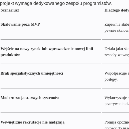
projekt wymaga dedykowanego zespołu programistów.
Scenariusz
Dlaczego dedy
Skalowanie poza MVP
Zapewnia stabi
pewnie skalow
Wejście na nowy rynek lub wprowadzenie nowej linii
Działa jako sk
produktów
zespoły wewnęt
Brak specjalistycznych umiejętności
Współpracuje z
postępy.
Modernizacja starszych systemów
Wykorzystuje 
przerywania ci
Wewnętrzne rekrutacje nie nadążają
Pomija opóźnie
gotowy do prac