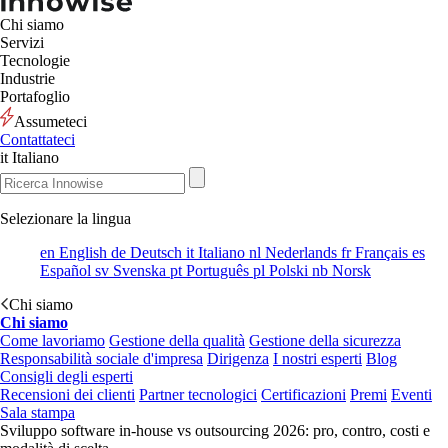
Chi siamo
Servizi
Tecnologie
Industrie
Portafoglio
Assumeteci
Contattateci
it
Italiano
Selezionare la lingua
en
English
de
Deutsch
it
Italiano
nl
Nederlands
fr
Français
es
Español
sv
Svenska
pt
Português
pl
Polski
nb
Norsk
Chi siamo
Chi siamo
Come lavoriamo
Gestione della qualità
Gestione della sicurezza
Responsabilità sociale d'impresa
Dirigenza
I nostri esperti
Blog
Consigli degli esperti
Recensioni dei clienti
Partner tecnologici
Certificazioni
Premi
Eventi
Sala stampa
Sviluppo software in-house vs outsourcing 2026: pro, contro, costi e