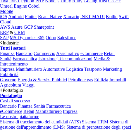
Java
.NET
Python
PHP
Node.js
Unity
Ruby
Golang
Rust
C/C++
Unreal Engine
Cobol
Mobile
iOS
Android
Flutter
React Native
Xamarin
.NET MAUI
Kotlin
Swift
Cloud
AWS
Azure
GCP
Sharepoint
ERP
&
CRM
SAP
MS Dynamics 365
Odoo
Salesforce
Industrie
Tutti i settori
Finanza
Bancario
Commercio
Assicurativo
eCommerce
Retail
Sanità
Farmaceutica
Istruzione
Telecomunicazioni
Media &
Intrattenimento
Impresa
Manifatturiero
Automotive
Logistica
Trasporto
Marketing
Pubblicità
Governo
Energia & Servizi Pubblici
Petrolio e gas
Edilizia
Immobili
Agricoltura
Viaggi
Portafoglio
Portafoglio
Casi di successo
Bancario
Finanza
Sanità
Farmaceutica
eCommerce
Retail
Manifatturiero
Impresa
Le nostre piattaforme
Sistema di tracciamento dei candidati (ATS)
Sistema HRM
Sistema di
gestione dell'apprendimento (LMS)
Sistema di prenotazione degli spazi