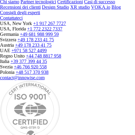
Chi siamo
Partner tecnologici
Certificazioni
Casi di successo
Recensioni dei clienti
Design Studio
XR studio
VOKA.io
Blog
Consigli degli esperti
Contattateci
USA, New York
+1 917 267 7727
USA, Florida
+1 772 2322 7337
Germania
+49 681 988 999 59
Svizzera
+49 178 233 41 75
Austria
+49 178 233 41 75
UAE
+971 58 527 4499
Regno Unito
+44 748 8817 958
Italia
+39 377 399 44 35
Svezia
+46 766 920 558
Polonia
+48 517 370 938
contact@innowise.com