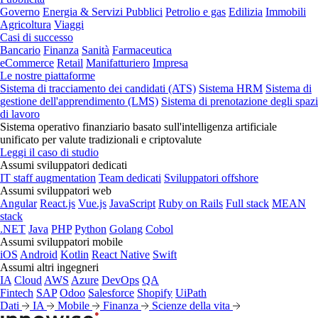
Governo
Energia & Servizi Pubblici
Petrolio e gas
Edilizia
Immobili
Agricoltura
Viaggi
Casi di successo
Bancario
Finanza
Sanità
Farmaceutica
eCommerce
Retail
Manifatturiero
Impresa
Le nostre piattaforme
Sistema di tracciamento dei candidati (ATS)
Sistema HRM
Sistema di
gestione dell'apprendimento (LMS)
Sistema di prenotazione degli spazi
di lavoro
Sistema operativo finanziario basato sull'intelligenza artificiale
unificato per valute tradizionali e criptovalute
Leggi il caso di studio
Assumi sviluppatori dedicati
IT staff augmentation
Team dedicati
Sviluppatori offshore
Assumi sviluppatori web
Angular
React.js
Vue.js
JavaScript
Ruby on Rails
Full stack
MEAN
stack
.NET
Java
PHP
Python
Golang
Cobol
Assumi sviluppatori mobile
iOS
Android
Kotlin
React Native
Swift
Assumi altri ingegneri
IA
Cloud
AWS
Azure
DevOps
QA
Fintech
SAP
Odoo
Salesforce
Shopify
UiPath
Dati
IA
Mobile
Finanza
Scienze della vita