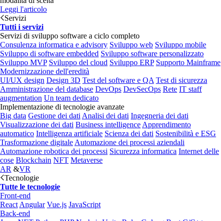
modalità di scelta
Leggi l'articolo
Servizi
Tutti i servizi
Servizi di sviluppo software a ciclo completo
Consulenza informatica e advisory
Sviluppo web
Sviluppo mobile
Sviluppo di software embedded
Sviluppo software personalizzato
Sviluppo MVP
Sviluppo del cloud
Sviluppo ERP
Supporto Mainframe
Modernizzazione dell'eredità
UI/UX design
Design 3D
Test del software e QA
Test di sicurezza
Amministrazione del database
DevOps
DevSecOps
Rete
IT staff
augmentation
Un team dedicato
Implementazione di tecnologie avanzate
Big data
Gestione dei dati
Analisi dei dati
Ingegneria dei dati
Visualizzazione dei dati
Business intelligence
Apprendimento
automatico
Intelligenza artificiale
Scienza dei dati
Sostenibilità e ESG
Trasformazione digitale
Automazione dei processi aziendali
Automazione robotica dei processi
Sicurezza informatica
Internet delle
cose
Blockchain
NFT
Metaverse
AR
&
VR
Tecnologie
Tutte le tecnologie
Front-end
React
Angular
Vue.js
JavaScript
Back-end