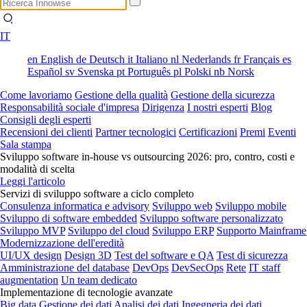
IT
en
English
de
Deutsch
it
Italiano
nl
Nederlands
fr
Français
es
Español
sv
Svenska
pt
Português
pl
Polski
nb
Norsk
Come lavoriamo
Gestione della qualità
Gestione della sicurezza
Responsabilità sociale d'impresa
Dirigenza
I nostri esperti
Blog
Consigli degli esperti
Recensioni dei clienti
Partner tecnologici
Certificazioni
Premi
Eventi
Sala stampa
Sviluppo software in-house vs outsourcing 2026: pro, contro, costi e
modalità di scelta
Leggi l'articolo
Servizi di sviluppo software a ciclo completo
Consulenza informatica e advisory
Sviluppo web
Sviluppo mobile
Sviluppo di software embedded
Sviluppo software personalizzato
Sviluppo MVP
Sviluppo del cloud
Sviluppo ERP
Supporto Mainframe
Modernizzazione dell'eredità
UI/UX design
Design 3D
Test del software e QA
Test di sicurezza
Amministrazione del database
DevOps
DevSecOps
Rete
IT staff
augmentation
Un team dedicato
Implementazione di tecnologie avanzate
Big data
Gestione dei dati
Analisi dei dati
Ingegneria dei dati