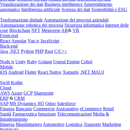
Visualizzazione dei dati
Business intelligence
Apprendimento
automatico
Intelligenza artificiale
Scienza dei dati
Sostenibilità e ESG
Trasformazione digitale
Automazione dei processi aziendali
Automazione robotica dei processi
Sicurezza informatica
Internet delle
cose
Blockchain
NFT
Metaverse
AR
&
VR
Front-end
React
Angular
Vue.js
JavaScript
Back-end
Java
.NET
Python
PHP
Rust
C/C++
Node.js
Unity
Ruby
Golang
Unreal Engine
Cobol
Mobile
iOS
Android
Flutter
React Native
Xamarin
.NET MAUI
Swift
Kotlin
Cloud
AWS
Azure
GCP
Sharepoint
ERP
&
CRM
SAP
MS Dynamics 365
Odoo
Salesforce
Finanza
Bancario
Commercio
Assicurativo
eCommerce
Retail
Sanità
Farmaceutica
Istruzione
Telecomunicazioni
Media &
Intrattenimento
Impresa
Manifatturiero
Automotive
Logistica
Trasporto
Marketing
Pubblicità