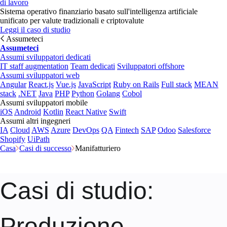
di lavoro
Sistema operativo finanziario basato sull'intelligenza artificiale
unificato per valute tradizionali e criptovalute
Leggi il caso di studio
Assumeteci
Assumeteci
Assumi sviluppatori dedicati
IT staff augmentation
Team dedicati
Sviluppatori offshore
Assumi sviluppatori web
Angular
React.js
Vue.js
JavaScript
Ruby on Rails
Full stack
MEAN
stack
.NET
Java
PHP
Python
Golang
Cobol
Assumi sviluppatori mobile
iOS
Android
Kotlin
React Native
Swift
Assumi altri ingegneri
IA
Cloud
AWS
Azure
DevOps
QA
Fintech
SAP
Odoo
Salesforce
Shopify
UiPath
Casa
Casi di successo
Manifatturiero
Casi di studio
:
Produzione