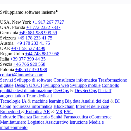
●
Sviluppiamo software insieme
USA, New York
+1 917 267 7727
USA, Florida
+1 772 2322 7337
Germania
+49 681 988 999 59
Svizzera
+49 178 233 41 75
Austria
+49 178 233 41 75
UAE
+971 58 527 4499
Regno Unito
+44 748 8817 958
Italia
+39 377 399 44 35
Svezia
+46 766 920 558
Polonia
+48 517 370 938
contact@innowise.com
Servizi
Sviluppo di software
Consulenza informatica
Trasformazione
digitale
Design UX/UI
Sviluppo web
Sviluppo mobile
Controllo
qualità e test di automazione
DevOps
&
DevSecOps
IT staff
augmentation
Team dedicati
Tecnologie
IA
&
machine learning
Big data
Analisi dei dati
&
BI
Cloud
Sicurezza informatica
Blockchain
Internet delle cose
Embedded
&
Robotica
AR
&
VR
ESG
Industrie
Finanza
Bancario
Sanità
Farmaceutica
eCommerce
Manifatturiero
Logistica
Assicurativo
Istruzione
Media e
intrattenimento