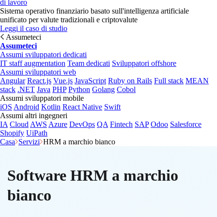
di lavoro
Sistema operativo finanziario basato sull'intelligenza artificiale
unificato per valute tradizionali e criptovalute
Leggi il caso di studio
Assumeteci
Assumeteci
Assumi sviluppatori dedicati
IT staff augmentation
Team dedicati
Sviluppatori offshore
Assumi sviluppatori web
Angular
React.js
Vue.js
JavaScript
Ruby on Rails
Full stack
MEAN
stack
.NET
Java
PHP
Python
Golang
Cobol
Assumi sviluppatori mobile
iOS
Android
Kotlin
React Native
Swift
Assumi altri ingegneri
IA
Cloud
AWS
Azure
DevOps
QA
Fintech
SAP
Odoo
Salesforce
Shopify
UiPath
Casa
Servizi
HRM a marchio bianco
Software HRM a marchio
bianco