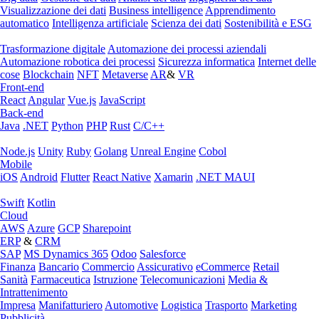
Visualizzazione dei dati
Business intelligence
Apprendimento
automatico
Intelligenza artificiale
Scienza dei dati
Sostenibilità e ESG
Trasformazione digitale
Automazione dei processi aziendali
Automazione robotica dei processi
Sicurezza informatica
Internet delle
cose
Blockchain
NFT
Metaverse
AR
&
VR
Front-end
React
Angular
Vue.js
JavaScript
Back-end
Java
.NET
Python
PHP
Rust
C/C++
Node.js
Unity
Ruby
Golang
Unreal Engine
Cobol
Mobile
iOS
Android
Flutter
React Native
Xamarin
.NET MAUI
Swift
Kotlin
Cloud
AWS
Azure
GCP
Sharepoint
ERP
&
CRM
SAP
MS Dynamics 365
Odoo
Salesforce
Finanza
Bancario
Commercio
Assicurativo
eCommerce
Retail
Sanità
Farmaceutica
Istruzione
Telecomunicazioni
Media &
Intrattenimento
Impresa
Manifatturiero
Automotive
Logistica
Trasporto
Marketing
Pubblicità