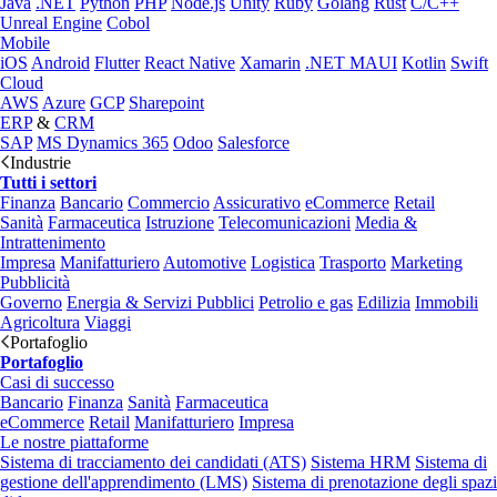
Java
.NET
Python
PHP
Node.js
Unity
Ruby
Golang
Rust
C/C++
Unreal Engine
Cobol
Mobile
iOS
Android
Flutter
React Native
Xamarin
.NET MAUI
Kotlin
Swift
Cloud
AWS
Azure
GCP
Sharepoint
ERP
&
CRM
SAP
MS Dynamics 365
Odoo
Salesforce
Industrie
Tutti i settori
Finanza
Bancario
Commercio
Assicurativo
eCommerce
Retail
Sanità
Farmaceutica
Istruzione
Telecomunicazioni
Media &
Intrattenimento
Impresa
Manifatturiero
Automotive
Logistica
Trasporto
Marketing
Pubblicità
Governo
Energia & Servizi Pubblici
Petrolio e gas
Edilizia
Immobili
Agricoltura
Viaggi
Portafoglio
Portafoglio
Casi di successo
Bancario
Finanza
Sanità
Farmaceutica
eCommerce
Retail
Manifatturiero
Impresa
Le nostre piattaforme
Sistema di tracciamento dei candidati (ATS)
Sistema HRM
Sistema di
gestione dell'apprendimento (LMS)
Sistema di prenotazione degli spazi