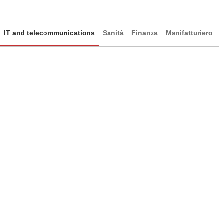
IT and telecommunications
Sanità
Finanza
Manifatturiero
IT and telecommunications
Facile gestione dei team remoti
Paghe accurate con tracciamento automatico delle ore dei progetti
dei clienti
Semplificazione dell'onboarding dei nuovi assunti nei team in
espansione