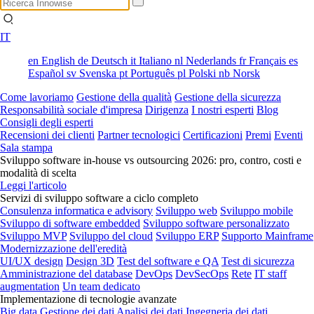
IT
en
English
de
Deutsch
it
Italiano
nl
Nederlands
fr
Français
es
Español
sv
Svenska
pt
Português
pl
Polski
nb
Norsk
Come lavoriamo
Gestione della qualità
Gestione della sicurezza
Responsabilità sociale d'impresa
Dirigenza
I nostri esperti
Blog
Consigli degli esperti
Recensioni dei clienti
Partner tecnologici
Certificazioni
Premi
Eventi
Sala stampa
Sviluppo software in-house vs outsourcing 2026: pro, contro, costi e
modalità di scelta
Leggi l'articolo
Servizi di sviluppo software a ciclo completo
Consulenza informatica e advisory
Sviluppo web
Sviluppo mobile
Sviluppo di software embedded
Sviluppo software personalizzato
Sviluppo MVP
Sviluppo del cloud
Sviluppo ERP
Supporto Mainframe
Modernizzazione dell'eredità
UI/UX design
Design 3D
Test del software e QA
Test di sicurezza
Amministrazione del database
DevOps
DevSecOps
Rete
IT staff
augmentation
Un team dedicato
Implementazione di tecnologie avanzate
Big data
Gestione dei dati
Analisi dei dati
Ingegneria dei dati