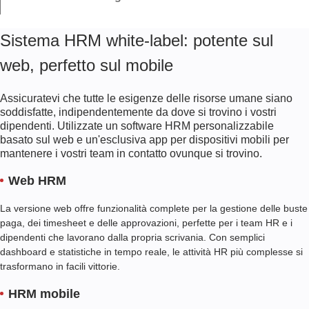
integrati, le metriche di soddisfazione e i commenti privati per rendere le
riunioni più produttive.
Assegnare le attrezzature ai dipendenti e monitorare le loro condizioni per
Sistema HRM white-label: potente sul
assicurarsi che le risorse dell'azienda siano ben gestite e mai sprecate.
web, perfetto sul mobile
Assicuratevi che tutte le esigenze delle risorse umane siano
soddisfatte, indipendentemente da dove si trovino i vostri
dipendenti. Utilizzate un software HRM personalizzabile
basato sul web e un'esclusiva app per dispositivi mobili per
mantenere i vostri team in contatto ovunque si trovino.
Web HRM
La versione web offre funzionalità complete per la gestione delle buste
paga, dei timesheet e delle approvazioni, perfette per i team HR e i
dipendenti che lavorano dalla propria scrivania. Con semplici
dashboard e statistiche in tempo reale, le attività HR più complesse si
trasformano in facili vittorie.
HRM mobile