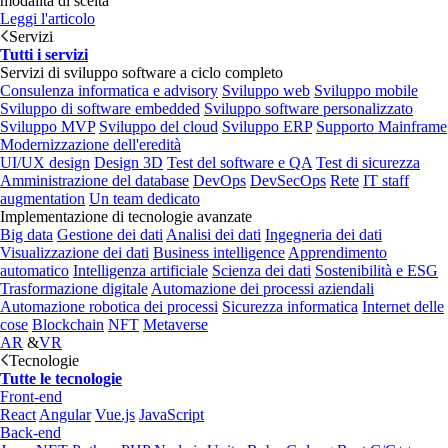
modalità di scelta
Leggi l'articolo
Servizi
Tutti i servizi
Servizi di sviluppo software a ciclo completo
Consulenza informatica e advisory
Sviluppo web
Sviluppo mobile
Sviluppo di software embedded
Sviluppo software personalizzato
Sviluppo MVP
Sviluppo del cloud
Sviluppo ERP
Supporto Mainframe
Modernizzazione dell'eredità
UI/UX design
Design 3D
Test del software e QA
Test di sicurezza
Amministrazione del database
DevOps
DevSecOps
Rete
IT staff
augmentation
Un team dedicato
Implementazione di tecnologie avanzate
Big data
Gestione dei dati
Analisi dei dati
Ingegneria dei dati
Visualizzazione dei dati
Business intelligence
Apprendimento
automatico
Intelligenza artificiale
Scienza dei dati
Sostenibilità e ESG
Trasformazione digitale
Automazione dei processi aziendali
Automazione robotica dei processi
Sicurezza informatica
Internet delle
cose
Blockchain
NFT
Metaverse
AR
&
VR
Tecnologie
Tutte le tecnologie
Front-end
React
Angular
Vue.js
JavaScript
Back-end