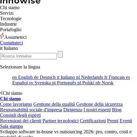
Chi siamo
Servizi
Tecnologie
Industrie
Portafoglio
Assumeteci
Contattateci
it
Italiano
Selezionare la lingua
en
English
de
Deutsch
it
Italiano
nl
Nederlands
fr
Français
es
Español
sv
Svenska
pt
Português
pl
Polski
nb
Norsk
Chi siamo
Chi siamo
Come lavoriamo
Gestione della qualità
Gestione della sicurezza
Responsabilità sociale d'impresa
Dirigenza
I nostri esperti
Blog
Consigli degli esperti
Recensioni dei clienti
Partner tecnologici
Certificazioni
Premi
Eventi
Sala stampa
Sviluppo software in-house vs outsourcing 2026: pro, contro, costi e