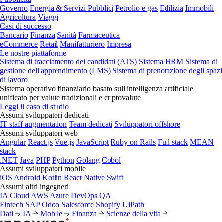
Governo
Energia & Servizi Pubblici
Petrolio e gas
Edilizia
Immobili
Agricoltura
Viaggi
Casi di successo
Bancario
Finanza
Sanità
Farmaceutica
eCommerce
Retail
Manifatturiero
Impresa
Le nostre piattaforme
Sistema di tracciamento dei candidati (ATS)
Sistema HRM
Sistema di
gestione dell'apprendimento (LMS)
Sistema di prenotazione degli spazi
di lavoro
Sistema operativo finanziario basato sull'intelligenza artificiale
unificato per valute tradizionali e criptovalute
Leggi il caso di studio
Assumi sviluppatori dedicati
IT staff augmentation
Team dedicati
Sviluppatori offshore
Assumi sviluppatori web
Angular
React.js
Vue.js
JavaScript
Ruby on Rails
Full stack
MEAN
stack
.NET
Java
PHP
Python
Golang
Cobol
Assumi sviluppatori mobile
iOS
Android
Kotlin
React Native
Swift
Assumi altri ingegneri
IA
Cloud
AWS
Azure
DevOps
QA
Fintech
SAP
Odoo
Salesforce
Shopify
UiPath
Dati
IA
Mobile
Finanza
Scienze della vita