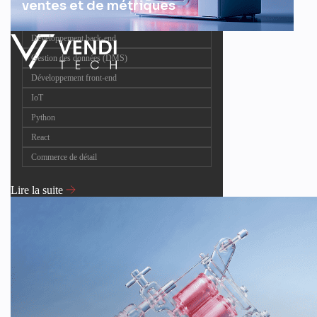
ventes et de métriques
Développement back-end
Gestion des données (DMS)
Développement front-end
IoT
Python
React
Commerce de détail
Lire la suite