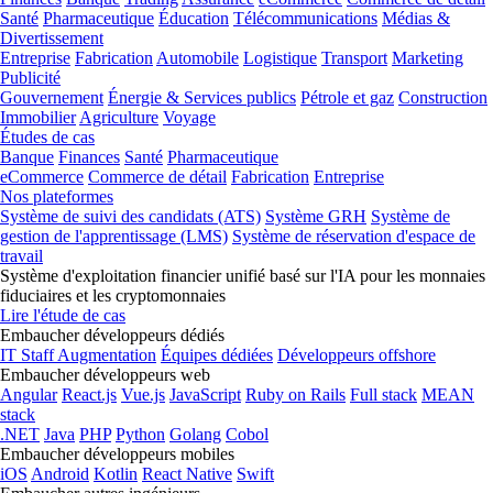
Santé
Pharmaceutique
Éducation
Télécommunications
Médias &
Divertissement
Entreprise
Fabrication
Automobile
Logistique
Transport
Marketing
Publicité
Gouvernement
Énergie & Services publics
Pétrole et gaz
Construction
Immobilier
Agriculture
Voyage
Études de cas
Banque
Finances
Santé
Pharmaceutique
eCommerce
Commerce de détail
Fabrication
Entreprise
Nos plateformes
Système de suivi des candidats (ATS)
Système GRH
Système de
gestion de l'apprentissage (LMS)
Système de réservation d'espace de
travail
Système d'exploitation financier unifié basé sur l'IA pour les monnaies
fiduciaires et les cryptomonnaies
Lire l'étude de cas
Embaucher développeurs dédiés
IT Staff Augmentation
Équipes dédiées
Développeurs offshore
Embaucher développeurs web
Angular
React.js
Vue.js
JavaScript
Ruby on Rails
Full stack
MEAN
stack
.NET
Java
PHP
Python
Golang
Cobol
Embaucher développeurs mobiles
iOS
Android
Kotlin
React Native
Swift