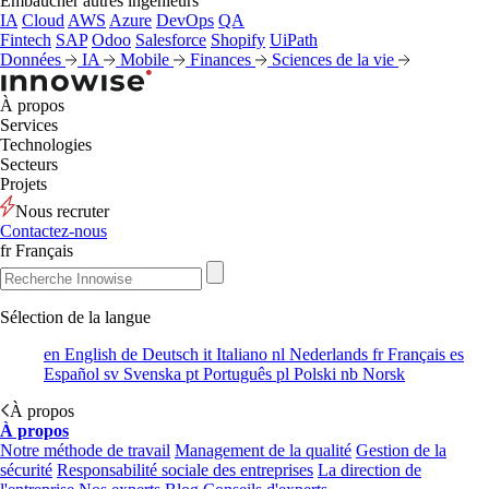
Embaucher autres ingénieurs
IA
Cloud
AWS
Azure
DevOps
QA
Fintech
SAP
Odoo
Salesforce
Shopify
UiPath
Données
IA
Mobile
Finances
Sciences de la vie
À propos
Services
Technologies
Secteurs
Projets
Nous recruter
Contactez-nous
fr
Français
Sélection de la langue
en
English
de
Deutsch
it
Italiano
nl
Nederlands
fr
Français
es
Español
sv
Svenska
pt
Português
pl
Polski
nb
Norsk
À propos
À propos
Notre méthode de travail
Management de la qualité
Gestion de la
sécurité
Responsabilité sociale des entreprises
La direction de