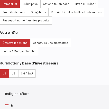
Immobilier
Crédit privé
Actions tokenisées
Titres du Trésor
Produits de base
Obligations
Propriété intellectuelle et redevances
Passeport numérique des produits
Votre rôle
Émettre les miens
Construire une plateforme
Fonds / Marque blanche
Juridiction / Base d'investisseurs
UE
US
CH / ÉAU
Indiquer l'effort
-
h