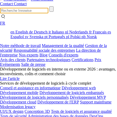
Contact
Contact
FR
en
English
de
Deutsch
it
Italiano
nl
Nederlands
fr
Français
es
Español
sv
Svenska
pt
Português
pl
Polski
nb
Norsk
Notre méthode de travail
Management de la qualité
Gestion de la
sécurité
Responsabilité sociale des entreprises
La direction de
l'entreprise
Nos experts
Blog
Conseils d'experts
Avis des clients
Partenaires technologiques
Certifications
Prix
Evénements
Salle de presse
Développement de logiciels en interne ou en externe 2026 : avantages,
inconvénients, coûts et comment choisir
Lire l'article
Services de développement de logiciels à cycle complet
Conseil et assistance en informatique
Développement web
Développement mobile
Développement de logiciels embarqués
Développement de logiciels personnalisés
Développement MVP
Développement cloud
Développement de l'ERP
Support mainframe
Modernisation legacy
UI/UX design
Conception 3D
Tests de logiciels et assurance qualité
Tests de sécurité
Administration des bases de données
DevOps