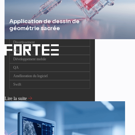
Application de dessin de
géométrie sacrée
Divertissement
iOS
Développement mobile
QA
Amélioration du logiciel
Swift
Lire la suite