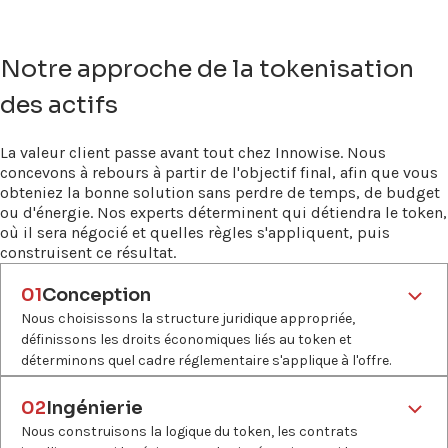
Notre approche de la tokenisation
des actifs
La valeur client passe avant tout chez Innowise. Nous
concevons à rebours à partir de l'objectif final, afin que vous
obteniez la bonne solution sans perdre de temps, de budget
ou d'énergie. Nos experts déterminent qui détiendra le token,
où il sera négocié et quelles règles s'appliquent, puis
construisent ce résultat.
01
Conception
Nous choisissons la structure juridique appropriée,
définissons les droits économiques liés au token et
déterminons quel cadre réglementaire s'applique à l'offre.
Quoi ?
Évaluation de l'actif, sélection de la structure juridique, analyse
02
Ingénierie
de la juridiction, conception de la tokenomics, cartographie du
Nous construisons la logique du token, les contrats
parcours de conformité.