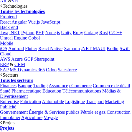
AR
&
VR
Technologies
Toutes les technologies
Frontend
React
Angular
Vue.js
JavaScript
Back-end
Java
.NET
Python
PHP
Node.js
Unity
Ruby
Golang
Rust
C/C++
Unreal Engine
Cobol
Mobile
iOS
Android
Flutter
React Native
Xamarin
.NET MAUI
Kotlin
Swift
Cloud
AWS
Azure
GCP
Sharepoint
ERP
&
CRM
SAP
MS Dynamics 365
Odoo
Salesforce
Secteurs
Tous les secteurs
Finances
Banque
Trading
Assurance
eCommerce
Commerce de détail
Santé
Pharmaceutique
Éducation
Télécommunications
Médias &
Divertissement
Entreprise
Fabrication
Automobile
Logistique
Transport
Marketing
Publicité
Gouvernement
Énergie & Services publics
Pétrole et gaz
Construction
Immobilier
Agriculture
Voyage
Projets
Projets