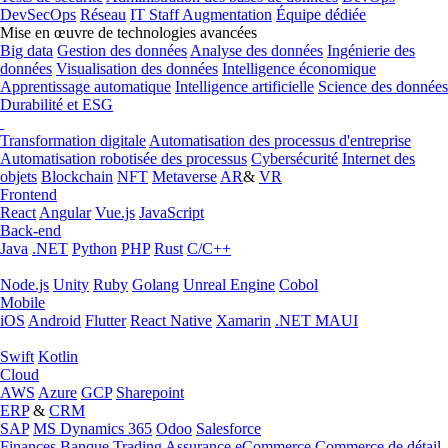
DevSecOps
Réseau
IT Staff Augmentation
Équipe dédiée
Mise en œuvre de technologies avancées
Big data
Gestion des données
Analyse des données
Ingénierie des
données
Visualisation des données
Intelligence économique
Apprentissage automatique
Intelligence artificielle
Science des données
Durabilité et ESG
Transformation digitale
Automatisation des processus d'entreprise
Automatisation robotisée des processus
Cybersécurité
Internet des
objets
Blockchain
NFT
Metaverse
AR
&
VR
Frontend
React
Angular
Vue.js
JavaScript
Back-end
Java
.NET
Python
PHP
Rust
C/C++
Node.js
Unity
Ruby
Golang
Unreal Engine
Cobol
Mobile
iOS
Android
Flutter
React Native
Xamarin
.NET MAUI
Swift
Kotlin
Cloud
AWS
Azure
GCP
Sharepoint
ERP
&
CRM
SAP
MS Dynamics 365
Odoo
Salesforce
Finances
Banque
Trading
Assurance
eCommerce
Commerce de détail