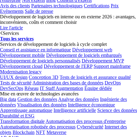
l'entreprise
Nos experts
Blog
Conseils d'experts
Avis des clients
Partenaires technologiques
Certifications
Prix
Evénements
Salle de presse
Développement de logiciels en interne ou en externe 2026 : avantages,
inconvénients, coûts et comment choisir
Lire l'article
Services
Tous les services
Services de développement de logiciels à cycle complet
Conseil et assistance en informatique
Développement web
Développement mobile
Développement de logiciels embarqués
Développement de logiciels personnalisés
Développement MVP
Développement cloud
Développement de l'ERP
Support mainframe
Modernisation legacy
UI/UX design
Conception 3D
Tests de logiciels et assurance qualité
Tests de sécurité
Administration des bases de données
DevOps
DevSecOps
Réseau
IT Staff Augmentation
Équipe dédiée
Mise en œuvre de technologies avancées
Big data
Gestion des données
Analyse des données
Ingénierie des
données
Visualisation des données
Intelligence économique
Apprentissage automatique
Intelligence artificielle
Science des données
Durabilité et ESG
Transformation digitale
Automatisation des processus d'entreprise
Automatisation robotisée des processus
Cybersécurité
Internet des
objets
Blockchain
NFT
Metaverse