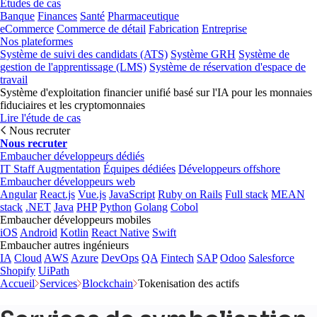
Études de cas
Banque
Finances
Santé
Pharmaceutique
eCommerce
Commerce de détail
Fabrication
Entreprise
Nos plateformes
Système de suivi des candidats (ATS)
Système GRH
Système de
gestion de l'apprentissage (LMS)
Système de réservation d'espace de
travail
Système d'exploitation financier unifié basé sur l'IA pour les monnaies
fiduciaires et les cryptomonnaies
Lire l'étude de cas
Nous recruter
Nous recruter
Embaucher développeurs dédiés
IT Staff Augmentation
Équipes dédiées
Développeurs offshore
Embaucher développeurs web
Angular
React.js
Vue.js
JavaScript
Ruby on Rails
Full stack
MEAN
stack
.NET
Java
PHP
Python
Golang
Cobol
Embaucher développeurs mobiles
iOS
Android
Kotlin
React Native
Swift
Embaucher autres ingénieurs
IA
Cloud
AWS
Azure
DevOps
QA
Fintech
SAP
Odoo
Salesforce
Shopify
UiPath
Accueil
Services
Blockchain
Tokenisation des actifs