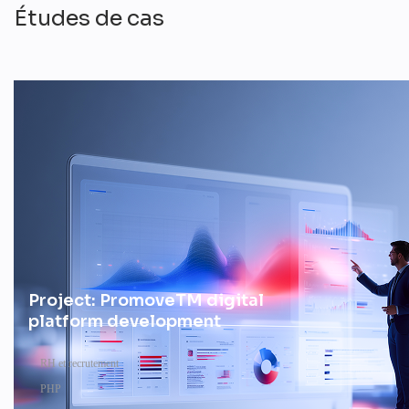
Études de cas
Project: PromoveTM digital
platform development
RH et recrutement
PHP