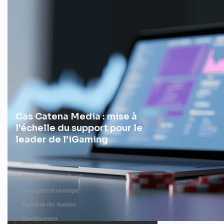
Cas Catena Media : mise à
l'échelle du support pour le
leader de l'iGaming
AWS
Développement back-end
Intelligence économique
Ingénierie des données
Divertissement