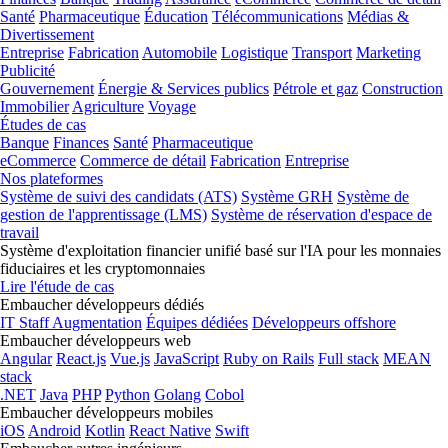
Santé
Pharmaceutique
Éducation
Télécommunications
Médias &
Divertissement
Entreprise
Fabrication
Automobile
Logistique
Transport
Marketing
Publicité
Gouvernement
Énergie & Services publics
Pétrole et gaz
Construction
Immobilier
Agriculture
Voyage
Études de cas
Banque
Finances
Santé
Pharmaceutique
eCommerce
Commerce de détail
Fabrication
Entreprise
Nos plateformes
Système de suivi des candidats (ATS)
Système GRH
Système de
gestion de l'apprentissage (LMS)
Système de réservation d'espace de
travail
Système d'exploitation financier unifié basé sur l'IA pour les monnaies
fiduciaires et les cryptomonnaies
Lire l'étude de cas
Embaucher développeurs dédiés
IT Staff Augmentation
Équipes dédiées
Développeurs offshore
Embaucher développeurs web
Angular
React.js
Vue.js
JavaScript
Ruby on Rails
Full stack
MEAN
stack
.NET
Java
PHP
Python
Golang
Cobol
Embaucher développeurs mobiles
iOS
Android
Kotlin
React Native
Swift