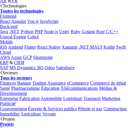
AR
&
VR
Technologies
Toutes les technologies
Frontend
React
Angular
Vue.js
JavaScript
Back-end
Java
.NET
Python
PHP
Node.js
Unity
Ruby
Golang
Rust
C/C++
Unreal Engine
Cobol
Mobile
iOS
Android
Flutter
React Native
Xamarin
.NET MAUI
Kotlin
Swift
Cloud
AWS
Azure
GCP
Sharepoint
ERP
&
CRM
SAP
MS Dynamics 365
Odoo
Salesforce
Secteurs
Tous les secteurs
Finances
Banque
Trading
Assurance
eCommerce
Commerce de détail
Santé
Pharmaceutique
Éducation
Télécommunications
Médias &
Divertissement
Entreprise
Fabrication
Automobile
Logistique
Transport
Marketing
Publicité
Gouvernement
Énergie & Services publics
Pétrole et gaz
Construction
Immobilier
Agriculture
Voyage
Projets
Projets