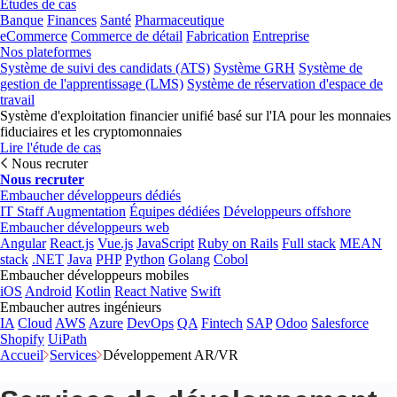
Études de cas
Banque
Finances
Santé
Pharmaceutique
eCommerce
Commerce de détail
Fabrication
Entreprise
Nos plateformes
Système de suivi des candidats (ATS)
Système GRH
Système de
gestion de l'apprentissage (LMS)
Système de réservation d'espace de
travail
Système d'exploitation financier unifié basé sur l'IA pour les monnaies
fiduciaires et les cryptomonnaies
Lire l'étude de cas
Nous recruter
Nous recruter
Embaucher développeurs dédiés
IT Staff Augmentation
Équipes dédiées
Développeurs offshore
Embaucher développeurs web
Angular
React.js
Vue.js
JavaScript
Ruby on Rails
Full stack
MEAN
stack
.NET
Java
PHP
Python
Golang
Cobol
Embaucher développeurs mobiles
iOS
Android
Kotlin
React Native
Swift
Embaucher autres ingénieurs
IA
Cloud
AWS
Azure
DevOps
QA
Fintech
SAP
Odoo
Salesforce
Shopify
UiPath
Accueil
Services
Développement AR/VR