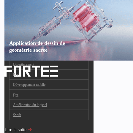
Application de dessin de
géométrie sacrée
Divertissement
iOS
Développement mobile
QA
Amélioration du logiciel
Swift
Lire la suite