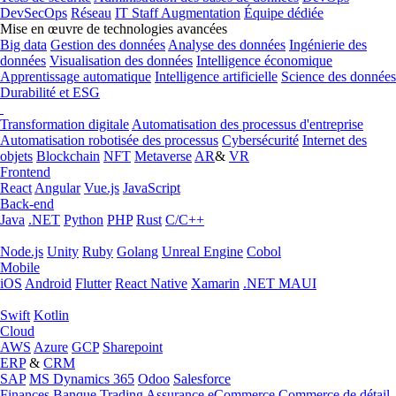
DevSecOps
Réseau
IT Staff Augmentation
Équipe dédiée
Mise en œuvre de technologies avancées
Big data
Gestion des données
Analyse des données
Ingénierie des
données
Visualisation des données
Intelligence économique
Apprentissage automatique
Intelligence artificielle
Science des données
Durabilité et ESG
Transformation digitale
Automatisation des processus d'entreprise
Automatisation robotisée des processus
Cybersécurité
Internet des
objets
Blockchain
NFT
Metaverse
AR
&
VR
Frontend
React
Angular
Vue.js
JavaScript
Back-end
Java
.NET
Python
PHP
Rust
C/C++
Node.js
Unity
Ruby
Golang
Unreal Engine
Cobol
Mobile
iOS
Android
Flutter
React Native
Xamarin
.NET MAUI
Swift
Kotlin
Cloud
AWS
Azure
GCP
Sharepoint
ERP
&
CRM
SAP
MS Dynamics 365
Odoo
Salesforce
Finances
Banque
Trading
Assurance
eCommerce
Commerce de détail