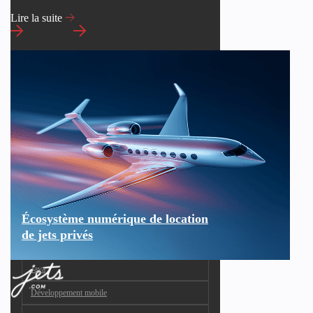
Lire la suite
Écosystème numérique de location
de jets privés
Java
Développement mobile