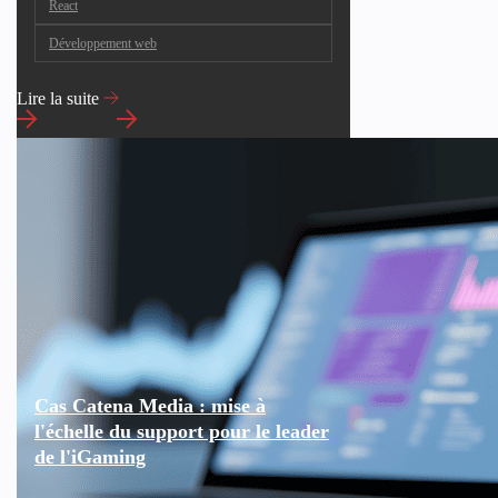
React
Développement web
Lire la suite
Cas Catena Media : mise à
l'échelle du support pour le leader
de l'iGaming