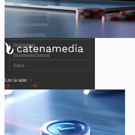
AWS
Développement back-end
Intelligence économique
Ingénierie des données
Divertissement
Développement front-end
Node.js
Lire la suite