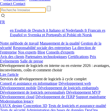
Contact
Contact
FR
en
English
de
Deutsch
it
Italiano
nl
Nederlands
fr
Français
es
Español
sv
Svenska
pt
Português
pl
Polski
nb
Norsk
Notre méthode de travail
Management de la qualité
Gestion de la
sécurité
Responsabilité sociale des entreprises
La direction de
l'entreprise
Nos experts
Blog
Conseils d'experts
Avis des clients
Partenaires technologiques
Certifications
Prix
Evénements
Salle de presse
Développement de logiciels en interne ou en externe 2026 : avantages,
inconvénients, coûts et comment choisir
Lire l'article
Services de développement de logiciels à cycle complet
Conseil et assistance en informatique
Développement web
Développement mobile
Développement de logiciels embarqués
Développement de logiciels personnalisés
Développement MVP
Développement cloud
Développement de l'ERP
Support mainframe
Modernisation legacy
UI/UX design
Conception 3D
Tests de logiciels et assurance qualité
Tests de sécurité
Administration des bases de données
DevOps