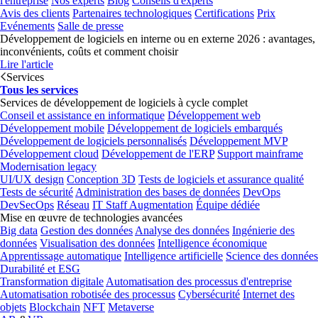
l'entreprise
Nos experts
Blog
Conseils d'experts
Avis des clients
Partenaires technologiques
Certifications
Prix
Evénements
Salle de presse
Développement de logiciels en interne ou en externe 2026 : avantages,
inconvénients, coûts et comment choisir
Lire l'article
Services
Tous les services
Services de développement de logiciels à cycle complet
Conseil et assistance en informatique
Développement web
Développement mobile
Développement de logiciels embarqués
Développement de logiciels personnalisés
Développement MVP
Développement cloud
Développement de l'ERP
Support mainframe
Modernisation legacy
UI/UX design
Conception 3D
Tests de logiciels et assurance qualité
Tests de sécurité
Administration des bases de données
DevOps
DevSecOps
Réseau
IT Staff Augmentation
Équipe dédiée
Mise en œuvre de technologies avancées
Big data
Gestion des données
Analyse des données
Ingénierie des
données
Visualisation des données
Intelligence économique
Apprentissage automatique
Intelligence artificielle
Science des données
Durabilité et ESG
Transformation digitale
Automatisation des processus d'entreprise
Automatisation robotisée des processus
Cybersécurité
Internet des
objets
Blockchain
NFT
Metaverse