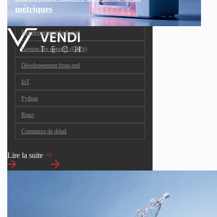
métriques
Développement back-end
Gestion des données (DMS)
Développement front-end
IoT
Python
React
Commerce de détail
Lire la suite