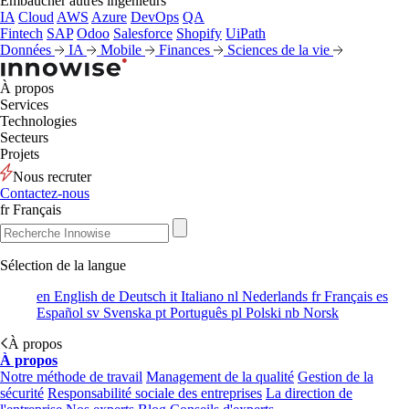
Embaucher autres ingénieurs
IA
Cloud
AWS
Azure
DevOps
QA
Fintech
SAP
Odoo
Salesforce
Shopify
UiPath
Données
IA
Mobile
Finances
Sciences de la vie
À propos
Services
Technologies
Secteurs
Projets
Nous recruter
Contactez-nous
fr
Français
Sélection de la langue
en
English
de
Deutsch
it
Italiano
nl
Nederlands
fr
Français
es
Español
sv
Svenska
pt
Português
pl
Polski
nb
Norsk
À propos
À propos
Notre méthode de travail
Management de la qualité
Gestion de la
sécurité
Responsabilité sociale des entreprises
La direction de