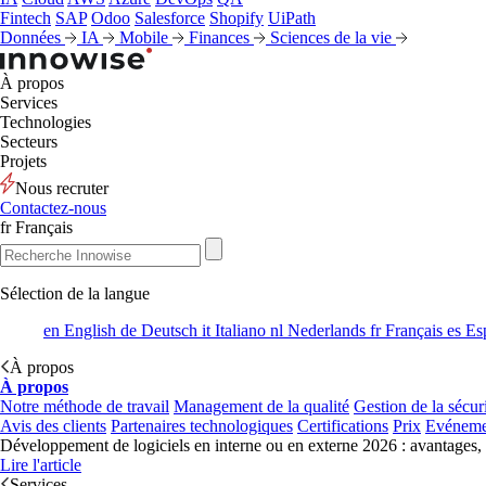
Fintech
SAP
Odoo
Salesforce
Shopify
UiPath
Données
IA
Mobile
Finances
Sciences de la vie
À propos
Services
Technologies
Secteurs
Projets
Nous recruter
Contactez-nous
fr
Français
Sélection de la langue
en
English
de
Deutsch
it
Italiano
nl
Nederlands
fr
Français
es
Es
À propos
À propos
Notre méthode de travail
Management de la qualité
Gestion de la sécur
Avis des clients
Partenaires technologiques
Certifications
Prix
Evéneme
Développement de logiciels en interne ou en externe 2026 : avantages,
Lire l'article
Services