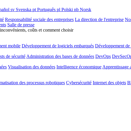
pañol
sv
Svenska
pt
Português
pl
Polski
nb
Norsk
ité
Responsabilité sociale des entreprises
La direction de l'entreprise
Nos
nts
Salle de presse
 inconvénients, coûts et comment choisir
ent mobile
Développement de logiciels embarqués
Développement de l
sts de sécurité
Administration des bases de données
DevOps
DevSecO
nées
Visualisation des données
Intelligence économique
Apprentissage 
atisation des processus robotiques
Cybersécurité
Internet des objets
B