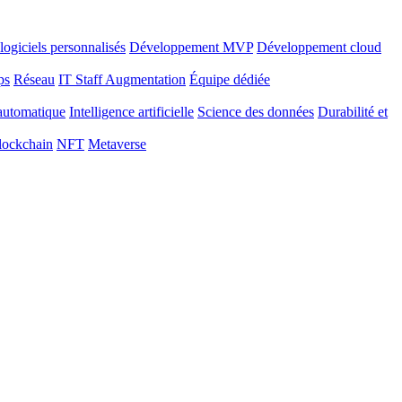
ogiciels personnalisés
Développement MVP
Développement cloud
ps
Réseau
IT Staff Augmentation
Équipe dédiée
automatique
Intelligence artificielle
Science des données
Durabilité et
lockchain
NFT
Metaverse