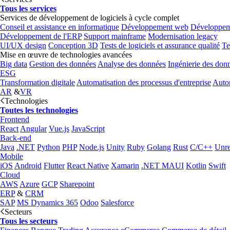
Tous les services
Services de développement de logiciels à cycle complet
Conseil et assistance en informatique
Développement web
Développem
Développement de l'ERP
Support mainframe
Modernisation legacy
UI/UX design
Conception 3D
Tests de logiciels et assurance qualité
Te
Mise en œuvre de technologies avancées
Big data
Gestion des données
Analyse des données
Ingénierie des don
ESG
Transformation digitale
Automatisation des processus d'entreprise
Autom
AR
&
VR
Technologies
Toutes les technologies
Frontend
React
Angular
Vue.js
JavaScript
Back-end
Java
.NET
Python
PHP
Node.js
Unity
Ruby
Golang
Rust
C/C++
Unre
Mobile
iOS
Android
Flutter
React Native
Xamarin
.NET MAUI
Kotlin
Swift
Cloud
AWS
Azure
GCP
Sharepoint
ERP
&
CRM
SAP
MS Dynamics 365
Odoo
Salesforce
Secteurs
Tous les secteurs