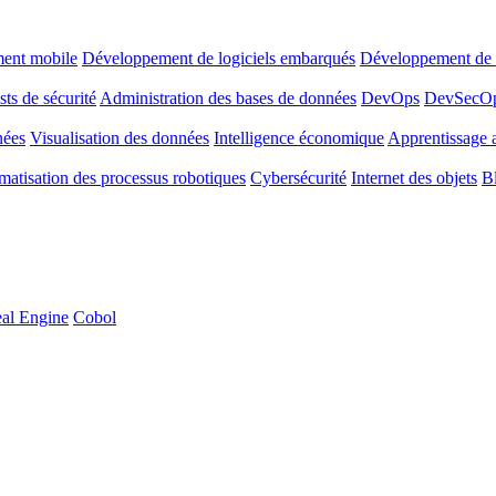
ent mobile
Développement de logiciels embarqués
Développement de l
sts de sécurité
Administration des bases de données
DevOps
DevSecO
nées
Visualisation des données
Intelligence économique
Apprentissage 
atisation des processus robotiques
Cybersécurité
Internet des objets
B
al Engine
Cobol