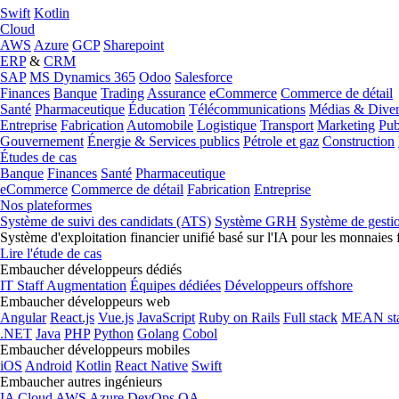
Swift
Kotlin
Cloud
AWS
Azure
GCP
Sharepoint
ERP
&
CRM
SAP
MS Dynamics 365
Odoo
Salesforce
Finances
Banque
Trading
Assurance
eCommerce
Commerce de détail
Santé
Pharmaceutique
Éducation
Télécommunications
Médias & Diver
Entreprise
Fabrication
Automobile
Logistique
Transport
Marketing
Pub
Gouvernement
Énergie & Services publics
Pétrole et gaz
Construction
Études de cas
Banque
Finances
Santé
Pharmaceutique
eCommerce
Commerce de détail
Fabrication
Entreprise
Nos plateformes
Système de suivi des candidats (ATS)
Système GRH
Système de gesti
Système d'exploitation financier unifié basé sur l'IA pour les monnaies 
Lire l'étude de cas
Embaucher développeurs dédiés
IT Staff Augmentation
Équipes dédiées
Développeurs offshore
Embaucher développeurs web
Angular
React.js
Vue.js
JavaScript
Ruby on Rails
Full stack
MEAN st
.NET
Java
PHP
Python
Golang
Cobol
Embaucher développeurs mobiles
iOS
Android
Kotlin
React Native
Swift
Embaucher autres ingénieurs
IA
Cloud
AWS
Azure
DevOps
QA