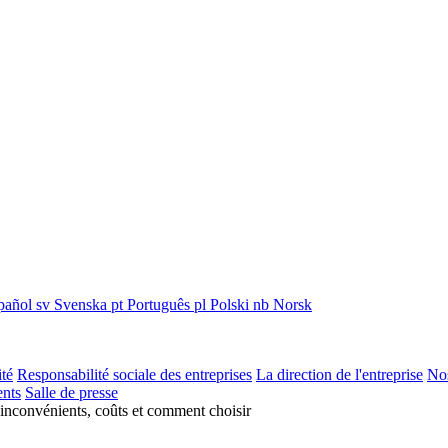
pañol
sv
Svenska
pt
Português
pl
Polski
nb
Norsk
ité
Responsabilité sociale des entreprises
La direction de l'entreprise
Nos
nts
Salle de presse
 inconvénients, coûts et comment choisir