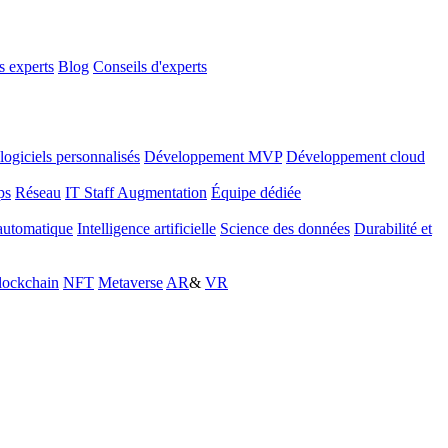
 experts
Blog
Conseils d'experts
ogiciels personnalisés
Développement MVP
Développement cloud
ps
Réseau
IT Staff Augmentation
Équipe dédiée
automatique
Intelligence artificielle
Science des données
Durabilité et
lockchain
NFT
Metaverse
AR
&
VR