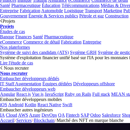
Finances
Banque
Trading
Assurance
eCommerce
Commerce de détail
Santé
Pharmaceutique
Éducation
Télécommunications
Médias & Diver
Entreprise
Fabrication
Automobile
Logistique
Transport
Marketing
Pub
Gouvernement
Énergie & Services publics
Pétrole et gaz
Construction
Projets
Projets
Études de cas
Banque
Finances
Santé
Pharmaceutique
eCommerce
Commerce de détail
Fabrication
Entreprise
Nos plateformes
Système de suivi des candidats (ATS)
Système GRH
Système de gesti
Système d'exploitation financier unifié basé sur l'IA pour les monnaies 
Lire l'étude de cas
Nous recruter
Nous recruter
Embaucher développeurs dédiés
IT Staff Augmentation
Équipes dédiées
Développeurs offshore
Embaucher développeurs web
Angular
React.js
Vue.js
JavaScript
Ruby on Rails
Full stack
MEAN st
Embaucher développeurs mobiles
iOS
Android
Kotlin
React Native
Swift
Embaucher autres ingénieurs
IA
Cloud
AWS
Azure
DevOps
QA
Fintech
SAP
Odoo
Salesforce
Sho
Accueil
Services
Blockchain
Marché des NFT en marque blanche