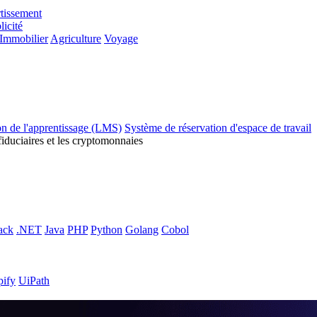
tissement
licité
Immobilier
Agriculture
Voyage
on de l'apprentissage (LMS)
Système de réservation d'espace de travail
fiduciaires et les cryptomonnaies
ack
.NET
Java
PHP
Python
Golang
Cobol
pify
UiPath