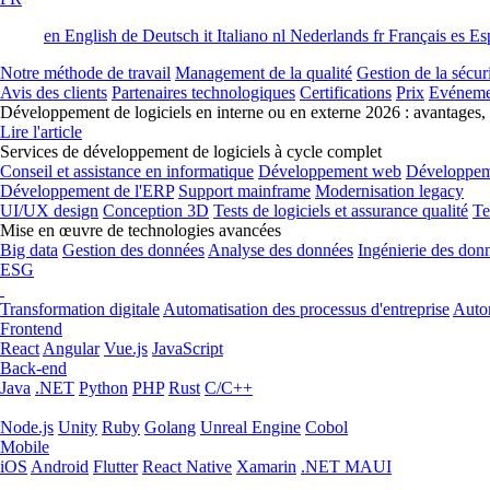
en
English
de
Deutsch
it
Italiano
nl
Nederlands
fr
Français
es
Es
Notre méthode de travail
Management de la qualité
Gestion de la sécur
Avis des clients
Partenaires technologiques
Certifications
Prix
Evéneme
Développement de logiciels en interne ou en externe 2026 : avantages,
Lire l'article
Services de développement de logiciels à cycle complet
Conseil et assistance en informatique
Développement web
Développem
Développement de l'ERP
Support mainframe
Modernisation legacy
UI/UX design
Conception 3D
Tests de logiciels et assurance qualité
Te
Mise en œuvre de technologies avancées
Big data
Gestion des données
Analyse des données
Ingénierie des don
ESG
Transformation digitale
Automatisation des processus d'entreprise
Autom
Frontend
React
Angular
Vue.js
JavaScript
Back-end
Java
.NET
Python
PHP
Rust
C/C++
Node.js
Unity
Ruby
Golang
Unreal Engine
Cobol
Mobile
iOS
Android
Flutter
React Native
Xamarin
.NET MAUI