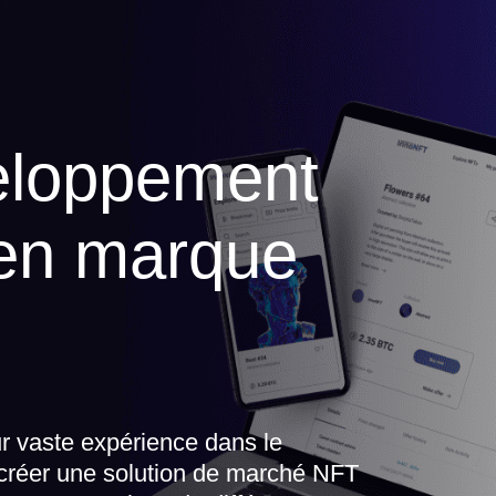
eloppement
en marque
eur vaste expérience dans le
créer une solution de marché NFT