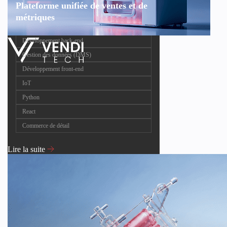
Plateforme unifiée de ventes et de
métriques
Développement back-end
Gestion des données (DMS)
Développement front-end
IoT
Python
React
Commerce de détail
Lire la suite