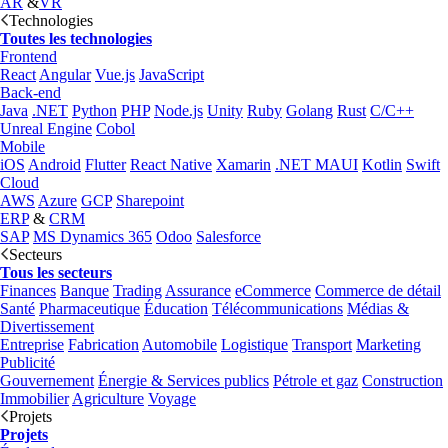
AR
&
VR
Technologies
Toutes les technologies
Frontend
React
Angular
Vue.js
JavaScript
Back-end
Java
.NET
Python
PHP
Node.js
Unity
Ruby
Golang
Rust
C/C++
Unreal Engine
Cobol
Mobile
iOS
Android
Flutter
React Native
Xamarin
.NET MAUI
Kotlin
Swift
Cloud
AWS
Azure
GCP
Sharepoint
ERP
&
CRM
SAP
MS Dynamics 365
Odoo
Salesforce
Secteurs
Tous les secteurs
Finances
Banque
Trading
Assurance
eCommerce
Commerce de détail
Santé
Pharmaceutique
Éducation
Télécommunications
Médias &
Divertissement
Entreprise
Fabrication
Automobile
Logistique
Transport
Marketing
Publicité
Gouvernement
Énergie & Services publics
Pétrole et gaz
Construction
Immobilier
Agriculture
Voyage
Projets
Projets