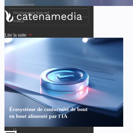
Divertissement
Développement front-end
Node.js
Lire la suite
Écosystème de conformité de bout
en bout alimenté par l'IA
IA