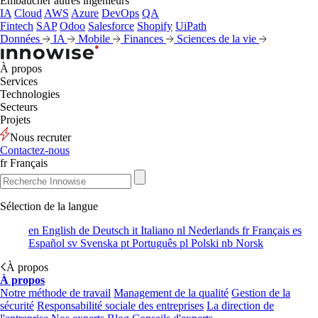
Embaucher autres ingénieurs
IA
Cloud
AWS
Azure
DevOps
QA
Fintech
SAP
Odoo
Salesforce
Shopify
UiPath
Données
IA
Mobile
Finances
Sciences de la vie
À propos
Services
Technologies
Secteurs
Projets
Nous recruter
Contactez-nous
fr
Français
Sélection de la langue
en
English
de
Deutsch
it
Italiano
nl
Nederlands
fr
Français
es
Español
sv
Svenska
pt
Português
pl
Polski
nb
Norsk
À propos
À propos
Notre méthode de travail
Management de la qualité
Gestion de la
sécurité
Responsabilité sociale des entreprises
La direction de