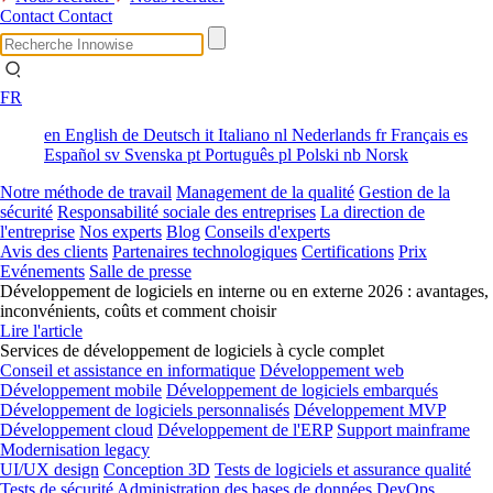
Contact
Contact
FR
en
English
de
Deutsch
it
Italiano
nl
Nederlands
fr
Français
es
Español
sv
Svenska
pt
Português
pl
Polski
nb
Norsk
Notre méthode de travail
Management de la qualité
Gestion de la
sécurité
Responsabilité sociale des entreprises
La direction de
l'entreprise
Nos experts
Blog
Conseils d'experts
Avis des clients
Partenaires technologiques
Certifications
Prix
Evénements
Salle de presse
Développement de logiciels en interne ou en externe 2026 : avantages,
inconvénients, coûts et comment choisir
Lire l'article
Services de développement de logiciels à cycle complet
Conseil et assistance en informatique
Développement web
Développement mobile
Développement de logiciels embarqués
Développement de logiciels personnalisés
Développement MVP
Développement cloud
Développement de l'ERP
Support mainframe
Modernisation legacy
UI/UX design
Conception 3D
Tests de logiciels et assurance qualité
Tests de sécurité
Administration des bases de données
DevOps