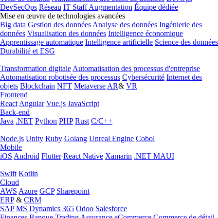
DevSecOps
Réseau
IT Staff Augmentation
Équipe dédiée
Mise en œuvre de technologies avancées
Big data
Gestion des données
Analyse des données
Ingénierie des
données
Visualisation des données
Intelligence économique
Apprentissage automatique
Intelligence artificielle
Science des données
Durabilité et ESG
Transformation digitale
Automatisation des processus d'entreprise
Automatisation robotisée des processus
Cybersécurité
Internet des
objets
Blockchain
NFT
Metaverse
AR
&
VR
Frontend
React
Angular
Vue.js
JavaScript
Back-end
Java
.NET
Python
PHP
Rust
C/C++
Node.js
Unity
Ruby
Golang
Unreal Engine
Cobol
Mobile
iOS
Android
Flutter
React Native
Xamarin
.NET MAUI
Swift
Kotlin
Cloud
AWS
Azure
GCP
Sharepoint
ERP
&
CRM
SAP
MS Dynamics 365
Odoo
Salesforce
Finances
Banque
Trading
Assurance
eCommerce
Commerce de détail