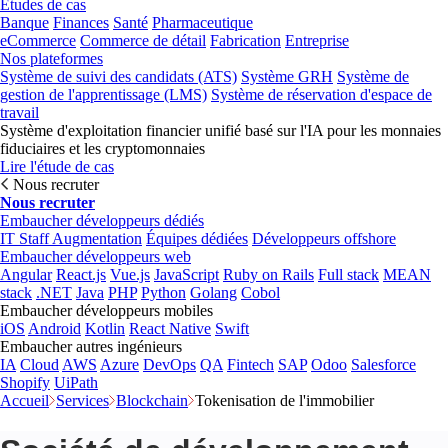
Études de cas
Banque
Finances
Santé
Pharmaceutique
eCommerce
Commerce de détail
Fabrication
Entreprise
Nos plateformes
Système de suivi des candidats (ATS)
Système GRH
Système de
gestion de l'apprentissage (LMS)
Système de réservation d'espace de
travail
Système d'exploitation financier unifié basé sur l'IA pour les monnaies
fiduciaires et les cryptomonnaies
Lire l'étude de cas
Nous recruter
Nous recruter
Embaucher développeurs dédiés
IT Staff Augmentation
Équipes dédiées
Développeurs offshore
Embaucher développeurs web
Angular
React.js
Vue.js
JavaScript
Ruby on Rails
Full stack
MEAN
stack
.NET
Java
PHP
Python
Golang
Cobol
Embaucher développeurs mobiles
iOS
Android
Kotlin
React Native
Swift
Embaucher autres ingénieurs
IA
Cloud
AWS
Azure
DevOps
QA
Fintech
SAP
Odoo
Salesforce
Shopify
UiPath
Accueil
Services
Blockchain
Tokenisation de l'immobilier