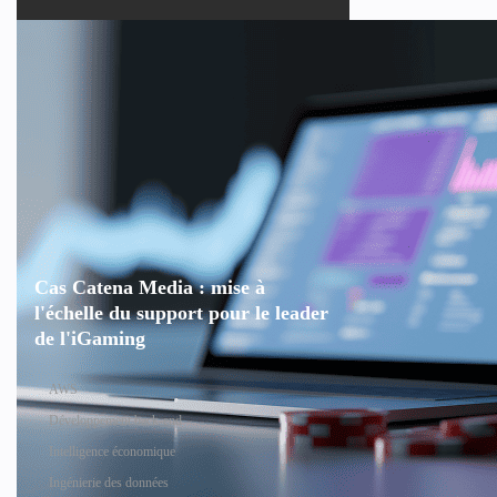
Cas Catena Media : mise à
l'échelle du support pour le leader
de l'iGaming
AWS
Développement back-end
Intelligence économique
Ingénierie des données