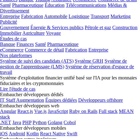
Santé
Pharmaceutique
Éducation
Télécommunications
Médias &
Divertissement
Entreprise
Fabrication
Automobile
Logistique
Transport
Marketing
Publicité
Gouvernement
Énergie & Services publics
Pétrole et gaz
Construction
Immobilier
Agriculture
Voyage
Études de cas
Banque
Finances
Santé
Pharmaceutique
eCommerce
Commerce de détail
Fabrication
Entreprise
Nos plateformes
Système de suivi des candidats (ATS)
Système GRH
Système de
gestion de l'apprentissage (LMS)
Système de réservation d'espace de
travail
Système d'exploitation financier unifié basé sur l'IA pour les monnaies
fiduciaires et les cryptomonnaies
Lire l'étude de cas
Embaucher développeurs dédiés
IT Staff Augmentation
Équipes dédiées
Développeurs offshore
Embaucher développeurs web
Angular
React.js
Vue.js
JavaScript
Ruby on Rails
Full stack
MEAN
stack
.NET
Java
PHP
Python
Golang
Cobol
Embaucher développeurs mobiles
iOS
Android
Kotlin
React Native
Swift