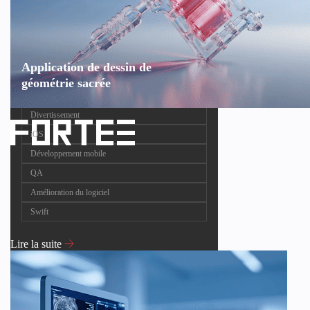
Application de dessin de
géométrie sacrée
Divertissement
iOS
Développement mobile
QA
Amélioration du logiciel
Swift
Lire la suite