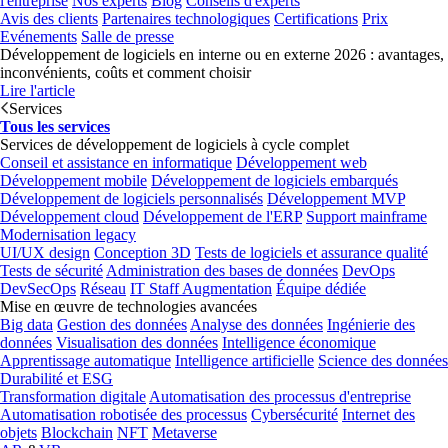
l'entreprise
Nos experts
Blog
Conseils d'experts
Avis des clients
Partenaires technologiques
Certifications
Prix
Evénements
Salle de presse
Développement de logiciels en interne ou en externe 2026 : avantages,
inconvénients, coûts et comment choisir
Lire l'article
Services
Tous les services
Services de développement de logiciels à cycle complet
Conseil et assistance en informatique
Développement web
Développement mobile
Développement de logiciels embarqués
Développement de logiciels personnalisés
Développement MVP
Développement cloud
Développement de l'ERP
Support mainframe
Modernisation legacy
UI/UX design
Conception 3D
Tests de logiciels et assurance qualité
Tests de sécurité
Administration des bases de données
DevOps
DevSecOps
Réseau
IT Staff Augmentation
Équipe dédiée
Mise en œuvre de technologies avancées
Big data
Gestion des données
Analyse des données
Ingénierie des
données
Visualisation des données
Intelligence économique
Apprentissage automatique
Intelligence artificielle
Science des données
Durabilité et ESG
Transformation digitale
Automatisation des processus d'entreprise
Automatisation robotisée des processus
Cybersécurité
Internet des
objets
Blockchain
NFT
Metaverse