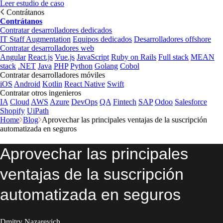
Leer estudio de caso
Contrátanos
Contrátanos
Contratar desarrolladores dedicados
IT Staff Augmentation
Equipos dedicados
Desarrolladores offshore
Contratar desarrolladores web
Angular
React.js
Vue.js
JavaScript
Ruby on Rails
Full stack
MEAN
stack
.NET
Java
PHP
Python
Golang
Cobol
Contratar desarrolladores móviles
iOS
Android
Kotlin
React Native
Swift
Contratar otros ingenieros
IA
Cloud
AWS
Azure
DevOps
QA
Fintech
SAP
Odoo
Salesforce
Shopify
UiPath
Home
Blog
Aprovechar las principales ventajas de la suscripción
automatizada en seguros
Aprovechar las principales
ventajas de la suscripción
automatizada en seguros
Dmitry Nazarevich