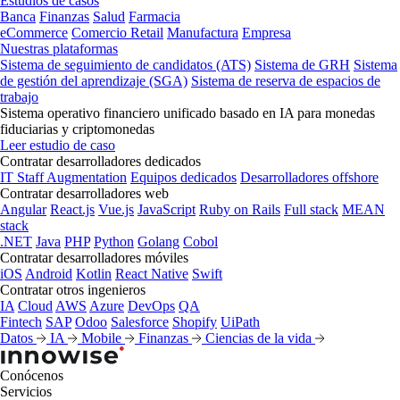
Estudios de casos
Banca
Finanzas
Salud
Farmacia
eCommerce
Comercio Retail
Manufactura
Empresa
Nuestras plataformas
Sistema de seguimiento de candidatos (ATS)
Sistema de GRH
Sistema
de gestión del aprendizaje (SGA)
Sistema de reserva de espacios de
trabajo
Sistema operativo financiero unificado basado en IA para monedas
fiduciarias y criptomonedas
Leer estudio de caso
Contratar desarrolladores dedicados
IT Staff Augmentation
Equipos dedicados
Desarrolladores offshore
Contratar desarrolladores web
Angular
React.js
Vue.js
JavaScript
Ruby on Rails
Full stack
MEAN
stack
.NET
Java
PHP
Python
Golang
Cobol
Contratar desarrolladores móviles
iOS
Android
Kotlin
React Native
Swift
Contratar otros ingenieros
IA
Cloud
AWS
Azure
DevOps
QA
Fintech
SAP
Odoo
Salesforce
Shopify
UiPath
Datos
IA
Mobile
Finanzas
Ciencias de la vida
Conócenos
Servicios