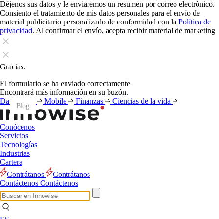
Déjenos sus datos y le enviaremos un resumen por correo electrónico.
Consiento el tratamiento de mis datos personales para el envío de
material publicitario personalizado de conformidad con la
Política de
privacidad
. Al confirmar el envío, acepta recibir material de marketing
Gracias.
El formulario se ha enviado correctamente.
Encontrará más información en su buzón.
Datos
IA
Mobile
Finanzas
Ciencias de la vida
Blog
Blog
Blog
Blog
Blog
Blog
Blog
Blog
Blog
Blog
Blog
Blog
Conócenos
Servicios
Tecnologías
Industrias
Cartera
Contrátanos
Contrátanos
Contáctenos
Contáctenos