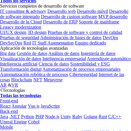
Todos los servicios
Servicios completos de desarrollo de software
IT consulting & advisory
Desarrollo web
Desarrollo móvil
Desarrollo
de software integrado
Desarrollo de custom software
MVP desarrollo
Desarrollo de la Cloud
Desarrollo de ERP
Soporte de mainframe
Legacy modernization
UI/UX design
3D design
Pruebas de software y control de calidad
Pruebas de seguridad
Administración de bases de datos
DevOps
DevSecOps
Red
IT Staff Augmentation
Equipo dedicado
Aplicación de tecnologías avanzadas
Big data
Gestión de datos
Análisis de datos
Ingeniería de datos
Visualización de datos
Inteligencia empresarial
Aprendizaje automático
Inteligencia artificial
Ciencia de datos
Sostenibilidad y ESG
Transformación digital
Automatización de procesos empresariales
Automatización robótica de procesos
Ciberseguridad
Internet de las
cosas
Blockchain
NFT
Metaverse
AR
&
VR
Tecnologías
Todas las tecnologías
Front-end
React
Angular
Vue.js
JavaScript
Back-end
Java
.NET
Python
PHP
Node.js
Unity
Ruby
Golang
Rust
C/C++
Unreal Engine
Cobol
Mobile