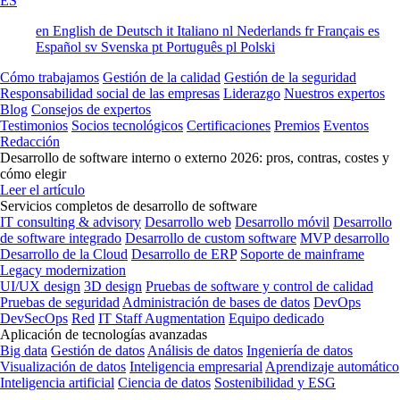
ES
en
English
de
Deutsch
it
Italiano
nl
Nederlands
fr
Français
es
Español
sv
Svenska
pt
Português
pl
Polski
Cómo trabajamos
Gestión de la calidad
Gestión de la seguridad
Responsabilidad social de las empresas
Liderazgo
Nuestros expertos
Blog
Consejos de expertos
Testimonios
Socios tecnológicos
Certificaciones
Premios
Eventos
Redacción
Desarrollo de software interno o externo 2026: pros, contras, costes y
cómo elegir
Leer el artículo
Servicios completos de desarrollo de software
IT consulting & advisory
Desarrollo web
Desarrollo móvil
Desarrollo
de software integrado
Desarrollo de custom software
MVP desarrollo
Desarrollo de la Cloud
Desarrollo de ERP
Soporte de mainframe
Legacy modernization
UI/UX design
3D design
Pruebas de software y control de calidad
Pruebas de seguridad
Administración de bases de datos
DevOps
DevSecOps
Red
IT Staff Augmentation
Equipo dedicado
Aplicación de tecnologías avanzadas
Big data
Gestión de datos
Análisis de datos
Ingeniería de datos
Visualización de datos
Inteligencia empresarial
Aprendizaje automático
Inteligencia artificial
Ciencia de datos
Sostenibilidad y ESG