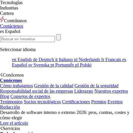
Tecnologías
Industrias
Cartera
Contrátanos
Contáctenos
es
Español
Seleccionar idioma
en
English
de
Deutsch
it
Italiano
nl
Nederlands
fr
Français
es
Español
sv
Svenska
pt
Português
pl
Polski
Conócenos
Conócenos
Cómo trabajamos
Gestión de la calidad
Gestión de la seguridad
Responsabilidad social de las empresas
Liderazgo
Nuestros expertos
Blog
Consejos de expertos
Testimonios
Socios tecnológicos
Certificaciones
Premios
Eventos
Redacción
Desarrollo de software interno o externo 2026: pros, contras, costes y
cómo elegir
Leer el artículo
Servicios