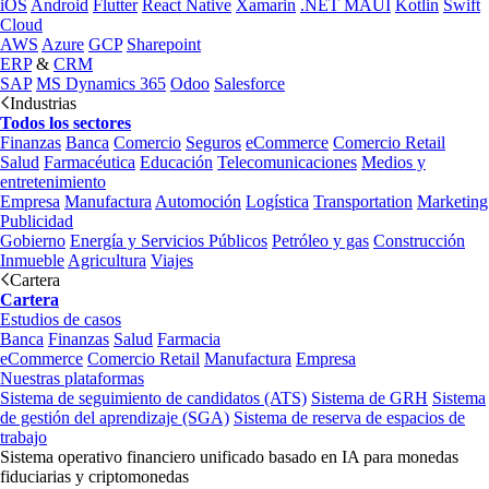
iOS
Android
Flutter
React Native
Xamarin
.NET MAUI
Kotlin
Swift
Cloud
AWS
Azure
GCP
Sharepoint
ERP
&
CRM
SAP
MS Dynamics 365
Odoo
Salesforce
Industrias
Todos los sectores
Finanzas
Banca
Comercio
Seguros
eCommerce
Comercio Retail
Salud
Farmacéutica
Educación
Telecomunicaciones
Medios y
entretenimiento
Empresa
Manufactura
Automoción
Logística
Transportation
Marketing
Publicidad
Gobierno
Energía y Servicios Públicos
Petróleo y gas
Construcción
Inmueble
Agricultura
Viajes
Cartera
Cartera
Estudios de casos
Banca
Finanzas
Salud
Farmacia
eCommerce
Comercio Retail
Manufactura
Empresa
Nuestras plataformas
Sistema de seguimiento de candidatos (ATS)
Sistema de GRH
Sistema
de gestión del aprendizaje (SGA)
Sistema de reserva de espacios de
trabajo
Sistema operativo financiero unificado basado en IA para monedas
fiduciarias y criptomonedas