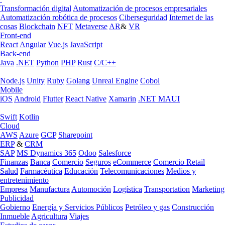
Transformación digital
Automatización de procesos empresariales
Automatización robótica de procesos
Ciberseguridad
Internet de las
cosas
Blockchain
NFT
Metaverse
AR
&
VR
Front-end
React
Angular
Vue.js
JavaScript
Back-end
Java
.NET
Python
PHP
Rust
C/C++
Node.js
Unity
Ruby
Golang
Unreal Engine
Cobol
Mobile
iOS
Android
Flutter
React Native
Xamarin
.NET MAUI
Swift
Kotlin
Cloud
AWS
Azure
GCP
Sharepoint
ERP
&
CRM
SAP
MS Dynamics 365
Odoo
Salesforce
Finanzas
Banca
Comercio
Seguros
eCommerce
Comercio Retail
Salud
Farmacéutica
Educación
Telecomunicaciones
Medios y
entretenimiento
Empresa
Manufactura
Automoción
Logística
Transportation
Marketing
Publicidad
Gobierno
Energía y Servicios Públicos
Petróleo y gas
Construcción
Inmueble
Agricultura
Viajes