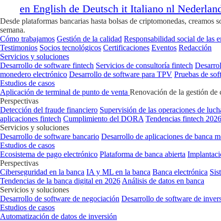
en
English
de
Deutsch
it
Italiano
nl
Nederlan
Desde plataformas bancarias hasta bolsas de criptomonedas, creamos soft
semana.
Cómo trabajamos
Gestión de la calidad
Responsabilidad social de las 
Testimonios
Socios tecnológicos
Certificaciones
Eventos
Redacción
Servicios y soluciones
Desarrollo de software fintech
Servicios de consultoría fintech
Desarrol
monedero electrónico
Desarrollo de software para TPV
Pruebas de sof
Estudios de casos
Aplicación de terminal de punto de venta
Renovación de la gestión de 
Perspectivas
Detección del fraude financiero
Supervisión de las operaciones de luch
aplicaciones fintech
Cumplimiento del DORA
Tendencias fintech 202
Servicios y soluciones
Desarrollo de software bancario
Desarrollo de aplicaciones de banca m
Estudios de casos
Ecosistema de pago electrónico
Plataforma de banca abierta
Implantaci
Perspectivas
Ciberseguridad en la banca
IA y ML en la banca
Banca electrónica
Sis
Tendencias de la banca digital en 2026
Análisis de datos en banca
Servicios y soluciones
Desarrollo de software de negociación
Desarrollo de software de inver
Estudios de casos
Automatización de datos de inversión