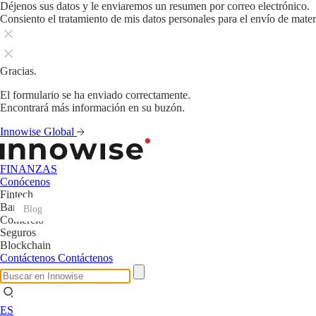
Déjenos sus datos y le enviaremos un resumen por correo electrónico.
Consiento el tratamiento de mis datos personales para el envío de mate
Gracias.
El formulario se ha enviado correctamente.
Encontrará más información en su buzón.
Innowise Global
FINANZAS
Conócenos
Fintech
Banca
Blog
Blog
Blog
Blog
Blog
Blog
Blog
Blog
Blog
Blog
Blog
Blog
Comercio
Seguros
Blockchain
Contáctenos
Contáctenos
ES