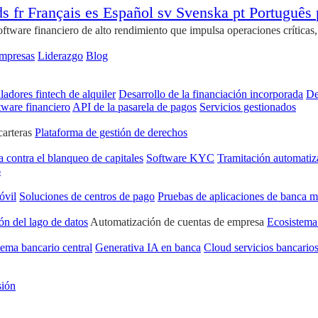
ds
fr
Français
es
Español
sv
Svenska
pt
Português
ware financiero de alto rendimiento que impulsa operaciones críticas, ge
empresas
Liderazgo
Blog
ladores fintech de alquiler
Desarrollo de la financiación incorporada
De
tware financiero
API de la pasarela de pagos
Servicios gestionados
carteras
Plataforma de gestión de derechos
a contra el blanqueo de capitales
Software KYC
Tramitación automatiz
6
óvil
Soluciones de centros de pago
Pruebas de aplicaciones de banca m
ón del lago de datos
Automatización de cuentas de empresa
Ecosistema
tema bancario central
Generativa IA en banca
Cloud servicios bancario
sión