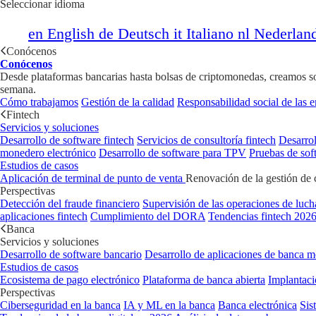
Seleccionar idioma
en
English
de
Deutsch
it
Italiano
nl
Nederlan
Conócenos
Conócenos
Desde plataformas bancarias hasta bolsas de criptomonedas, creamos soft
semana.
Cómo trabajamos
Gestión de la calidad
Responsabilidad social de las 
Fintech
Servicios y soluciones
Desarrollo de software fintech
Servicios de consultoría fintech
Desarrol
monedero electrónico
Desarrollo de software para TPV
Pruebas de sof
Estudios de casos
Aplicación de terminal de punto de venta
Renovación de la gestión de 
Perspectivas
Detección del fraude financiero
Supervisión de las operaciones de luch
aplicaciones fintech
Cumplimiento del DORA
Tendencias fintech 202
Banca
Servicios y soluciones
Desarrollo de software bancario
Desarrollo de aplicaciones de banca m
Estudios de casos
Ecosistema de pago electrónico
Plataforma de banca abierta
Implantaci
Perspectivas
Ciberseguridad en la banca
IA y ML en la banca
Banca electrónica
Sis