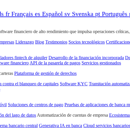
ds
fr
Français
es
Español
sv
Svenska
pt
Português
ware financiero de alto rendimiento que impulsa operaciones críticas, ge
empresas
Liderazgo
Blog
Testimonios
Socios tecnológicos
Certificacion
ladores fintech de alquiler
Desarrollo de la financiación incorporada
De
tware financiero
API de la pasarela de pagos
Servicios gestionados
carteras
Plataforma de gestión de derechos
a contra el blanqueo de capitales
Software KYC
Tramitación automatiz
6
óvil
Soluciones de centros de pago
Pruebas de aplicaciones de banca m
ón del lago de datos
Automatización de cuentas de empresa
Ecosistema
tema bancario central
Generativa IA en banca
Cloud servicios bancario