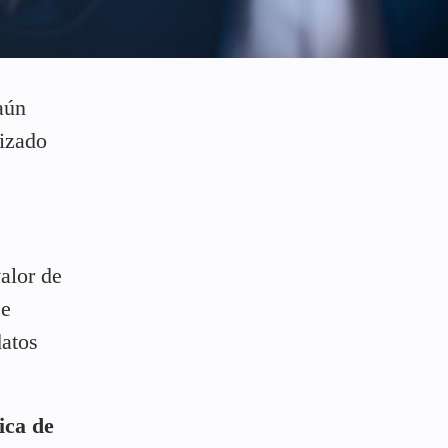
aún
lizado
alor de
se
datos
ica de