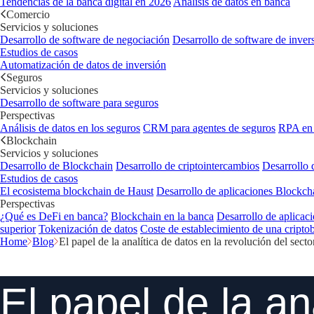
Tendencias de la banca digital en 2026
Análisis de datos en banca
Comercio
Servicios y soluciones
Desarrollo de software de negociación
Desarrollo de software de inver
Estudios de casos
Automatización de datos de inversión
Seguros
Servicios y soluciones
Desarrollo de software para seguros
Perspectivas
Análisis de datos en los seguros
CRM para agentes de seguros
RPA en 
Blockchain
Servicios y soluciones
Desarrollo de Blockchain
Desarrollo de criptointercambios
Desarrollo 
Estudios de casos
El ecosistema blockchain de Haust
Desarrollo de aplicaciones Blockc
Perspectivas
¿Qué es DeFi en banca?
Blockchain en la banca
Desarrollo de aplicaci
superior
Tokenización de datos
Coste de establecimiento de una cripto
Home
Blog
El papel de la analítica de datos en la revolución del sect
El papel de la an