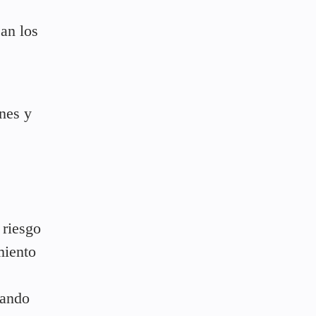
can los
ones y
 riesgo
miento
uando