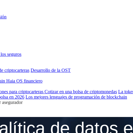
sión
los seguros
de criptocarteras
Desarrollo de la OST
hain
Haia OS financiero
ones para criptocarteras
Cotizar en una bolsa de criptomonedas
La toke
bolsa en 2026
Los mejores lenguajes de programación de blockchain
or asegurador
alítica de datos e