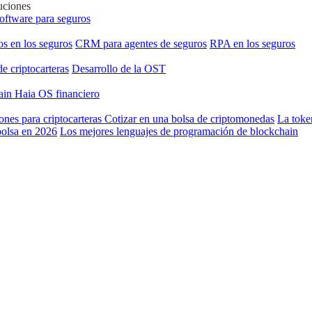
uciones
software para seguros
os en los seguros
CRM para agentes de seguros
RPA en los seguros
de criptocarteras
Desarrollo de la OST
hain
Haia OS financiero
ones para criptocarteras
Cotizar en una bolsa de criptomonedas
La toke
bolsa en 2026
Los mejores lenguajes de programación de blockchain