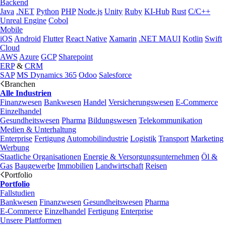
Backend
Java
.NET
Python
PHP
Node.js
Unity
Ruby
KI-Hub
Rust
C/C++
Unreal Engine
Cobol
Mobile
iOS
Android
Flutter
React Native
Xamarin
.NET MAUI
Kotlin
Swift
Cloud
AWS
Azure
GCP
Sharepoint
ERP
&
CRM
SAP
MS Dynamics 365
Odoo
Salesforce
Branchen
Alle Industrien
Finanzwesen
Bankwesen
Handel
Versicherungswesen
E-Commerce
Einzelhandel
Gesundheitswesen
Pharma
Bildungswesen
Telekommunikation
Medien & Unterhaltung
Enterprise
Fertigung
Automobilindustrie
Logistik
Transport
Marketing
Werbung
Staatliche Organisationen
Energie & Versorgungsunternehmen
Öl &
Gas
Baugewerbe
Immobilien
Landwirtschaft
Reisen
Portfolio
Portfolio
Fallstudien
Bankwesen
Finanzwesen
Gesundheitswesen
Pharma
E-Commerce
Einzelhandel
Fertigung
Enterprise
Unsere Plattformen