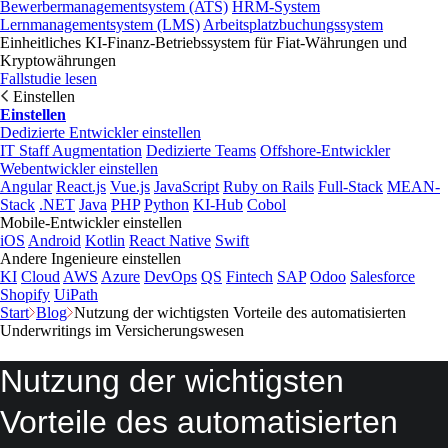
Bewerbermanagementsystem (ATS)
HRM-System
Lernmanagementsystem (LMS)
Arbeitsplatzbuchungssystem
Einheitliches KI-Finanz-Betriebssystem für Fiat-Währungen und
Kryptowährungen
Fallstudie lesen
Einstellen
Einstellen
Dedizierte Entwickler einstellen
IT Staff Augmentation
Dedizierte Teams
Offshore-Entwickler
Webentwickler einstellen
Angular
React.js
Vue.js
JavaScript
Ruby on Rails
Full-Stack
MEAN-
Stack
.NET
Java
PHP
Python
KI-Hub
Cobol
Mobile-Entwickler einstellen
iOS
Android
Kotlin
React Native
Swift
Andere Ingenieure einstellen
KI
Cloud
AWS
Azure
DevOps
QS
Fintech
SAP
Odoo
Salesforce
Shopify
UiPath
Start
Blog
Nutzung der wichtigsten Vorteile des automatisierten
Underwritings im Versicherungswesen
Nutzung der wichtigsten
Vorteile des automatisierten