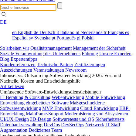
DE
en
English
de
Deutsch
it
Italiano
nl
Nederlands
fr
Français
es
Español
sv
Svenska
pt
Português
pl
Polski
So arbeiten wir
Qualitätsmanagement
Management der Sicherheit
Soziale Verantwortung des Unternehmens
Führung
Unsere Experten
Blog
Expertentipps
Kundenreferenzen
Technische Partner
Zertifizierungen
Auszeichnungen
Veranstaltungen
Newsroom
Inhouse- vs. Outsourcing-Softwareentwicklung 2026: Vor- und
Nachteile, Kosten und Entscheidungshilfe
Artikel lesen
Umfassende Software-Entwicklungsdienstleistungen
IT-Beratung & Consulting
Webentwicklung
Mobile-Entwicklung
Entwicklung eingebetteter Software
Maßgeschneiderte
Softwareentwicklung
MVP-Entwicklung
Cloud-Entwicklung
ERP-
Entwicklung
Mainframe-Support
Modernisierung von Altsystemen
UI/UX-Design
3D-Design
Softwaretests und QS
Sicherheitstests
Datenbankverwaltung
DevOps
DevSecOps
Netzwerk
IT Staff
Augmentation
Dediziertes Team
Implementierung fortschrittlicher Technologien