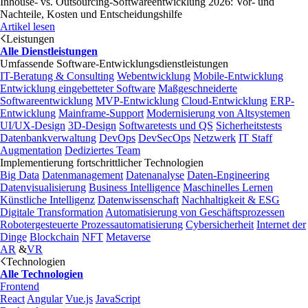
Inhouse- vs. Outsourcing-Softwareentwicklung 2026: Vor- und
Nachteile, Kosten und Entscheidungshilfe
Artikel lesen
Leistungen
Alle Dienstleistungen
Umfassende Software-Entwicklungsdienstleistungen
IT-Beratung & Consulting
Webentwicklung
Mobile-Entwicklung
Entwicklung eingebetteter Software
Maßgeschneiderte
Softwareentwicklung
MVP-Entwicklung
Cloud-Entwicklung
ERP-
Entwicklung
Mainframe-Support
Modernisierung von Altsystemen
UI/UX-Design
3D-Design
Softwaretests und QS
Sicherheitstests
Datenbankverwaltung
DevOps
DevSecOps
Netzwerk
IT Staff
Augmentation
Dediziertes Team
Implementierung fortschrittlicher Technologien
Big Data
Datenmanagement
Datenanalyse
Daten-Engineering
Datenvisualisierung
Business Intelligence
Maschinelles Lernen
Künstliche Intelligenz
Datenwissenschaft
Nachhaltigkeit & ESG
Digitale Transformation
Automatisierung von Geschäftsprozessen
Robotergesteuerte Prozessautomatisierung
Cybersicherheit
Internet der
Dinge
Blockchain
NFT
Metaverse
AR
&
VR
Technologien
Alle Technologien
Frontend
React
Angular
Vue.js
JavaScript