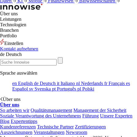
Daten
KI
Mobile
Finanzwesen
Biowissenschaften
Über uns
Leistungen
Technologien
Branchen
Portfolio
Einstellen
Kontakt aufnehmen
de
Deutsch
Sprache auswählen
en
English
de
Deutsch
it
Italiano
nl
Nederlands
fr
Français
es
Español
sv
Svenska
pt
Português
pl
Polski
Über uns
Über uns
So arbeiten wir
Qualitätsmanagement
Management der Sicherheit
Soziale Verantwortung des Unternehmens
Führung
Unsere Experten
Blog
Expertentipps
Kundenreferenzen
Technische Partner
Zertifizierungen
Auszeichnungen
Veranstaltungen
Newsroom