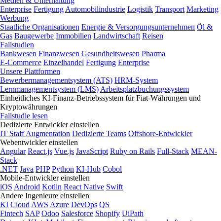
Medien & Unterhaltung
Enterprise
Fertigung
Automobilindustrie
Logistik
Transport
Marketing
Werbung
Staatliche Organisationen
Energie & Versorgungsunternehmen
Öl &
Gas
Baugewerbe
Immobilien
Landwirtschaft
Reisen
Fallstudien
Bankwesen
Finanzwesen
Gesundheitswesen
Pharma
E-Commerce
Einzelhandel
Fertigung
Enterprise
Unsere Plattformen
Bewerbermanagementsystem (ATS)
HRM-System
Lernmanagementsystem (LMS)
Arbeitsplatzbuchungssystem
Einheitliches KI-Finanz-Betriebssystem für Fiat-Währungen und
Kryptowährungen
Fallstudie lesen
Dedizierte Entwickler einstellen
IT Staff Augmentation
Dedizierte Teams
Offshore-Entwickler
Webentwickler einstellen
Angular
React.js
Vue.js
JavaScript
Ruby on Rails
Full-Stack
MEAN-
Stack
.NET
Java
PHP
Python
KI-Hub
Cobol
Mobile-Entwickler einstellen
iOS
Android
Kotlin
React Native
Swift
Andere Ingenieure einstellen
KI
Cloud
AWS
Azure
DevOps
QS
Fintech
SAP
Odoo
Salesforce
Shopify
UiPath