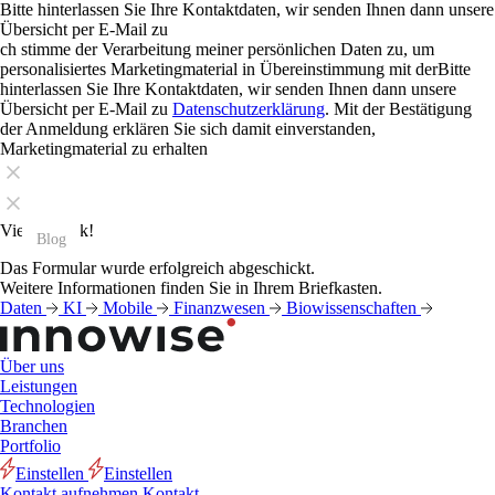
Bitte hinterlassen Sie Ihre Kontaktdaten, wir senden Ihnen dann unsere
Übersicht per E-Mail zu
ch stimme der Verarbeitung meiner persönlichen Daten zu, um
personalisiertes Marketingmaterial in Übereinstimmung mit derBitte
hinterlassen Sie Ihre Kontaktdaten, wir senden Ihnen dann unsere
Übersicht per E-Mail zu
Datenschutzerklärung
. Mit der Bestätigung
der Anmeldung erklären Sie sich damit einverstanden,
Marketingmaterial zu erhalten
Vielen Dank!
Blog
Blog
Blog
Blog
Blog
Blog
Blog
Blog
Blog
Blog
Blog
Blog
Das Formular wurde erfolgreich abgeschickt.
Weitere Informationen finden Sie in Ihrem Briefkasten.
Daten
KI
Mobile
Finanzwesen
Biowissenschaften
Über uns
Leistungen
Technologien
Branchen
Portfolio
Einstellen
Einstellen
Kontakt aufnehmen
Kontakt