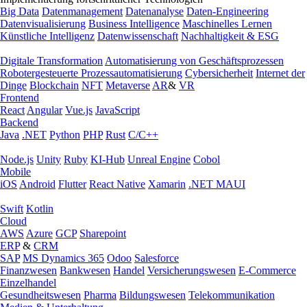
Big Data
Datenmanagement
Datenanalyse
Daten-Engineering
Datenvisualisierung
Business Intelligence
Maschinelles Lernen
Künstliche Intelligenz
Datenwissenschaft
Nachhaltigkeit & ESG
Digitale Transformation
Automatisierung von Geschäftsprozessen
Robotergesteuerte Prozessautomatisierung
Cybersicherheit
Internet der
Dinge
Blockchain
NFT
Metaverse
AR
&
VR
Frontend
React
Angular
Vue.js
JavaScript
Backend
Java
.NET
Python
PHP
Rust
C/C++
Node.js
Unity
Ruby
KI-Hub
Unreal Engine
Cobol
Mobile
iOS
Android
Flutter
React Native
Xamarin
.NET MAUI
Swift
Kotlin
Cloud
AWS
Azure
GCP
Sharepoint
ERP
&
CRM
SAP
MS Dynamics 365
Odoo
Salesforce
Finanzwesen
Bankwesen
Handel
Versicherungswesen
E-Commerce
Einzelhandel
Gesundheitswesen
Pharma
Bildungswesen
Telekommunikation