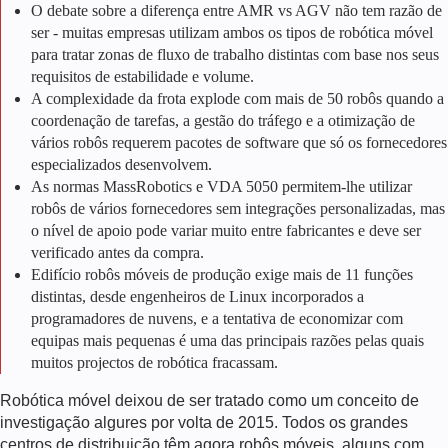
O debate sobre a diferença entre
AMR vs AGV
não tem razão de
ser - muitas empresas utilizam ambos os tipos de
robótica móvel
para tratar zonas de fluxo de trabalho distintas com base nos seus
requisitos de estabilidade e volume.
A complexidade da frota explode com mais de 50 robôs quando a
coordenação de tarefas, a gestão do tráfego e a otimização de
vários robôs requerem pacotes de software que só os fornecedores
especializados desenvolvem.
As normas MassRobotics e VDA 5050 permitem-lhe utilizar
robôs de vários fornecedores sem integrações personalizadas, mas
o nível de apoio pode variar muito entre fabricantes e deve ser
verificado antes da compra.
Edifício
robôs móveis de produção
exige mais de 11 funções
distintas, desde engenheiros de Linux incorporados a
programadores de nuvens, e a tentativa de economizar com
equipas mais pequenas é uma das principais razões pelas quais
muitos projectos de robótica fracassam.
Robótica móvel
deixou de ser tratado como um conceito de
investigação algures por volta de 2015. Todos os grandes
centros de distribuição têm agora robôs móveis, alguns com