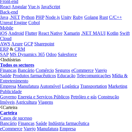
Front-end
React
Angular
Vue.js
JavaScript
Back-end
Java
.NET
Python
PHP
Node.js
Unity
Ruby
Golang
Rust
C/C++
Unreal Engine
Cobol
Mobile
iOS
Android
Flutter
React Native
Xamarin
.NET MAUI
Kotlin
Swift
Cloud
AWS
Azure
GCP
Sharepoint
ERP
&
CRM
SAP
MS Dynamics 365
Odoo
Salesforce
Indústrias
Todos os sectores
Finanças
Bancário
Comércio
Seguros
eCommerce
Varejo
Saúde
Produtos farmacêuticos
Educação
Telecomunicações
Mídia &
Entretenimento
Empresa
Manufatura
Automóvel
Logística
Transportation
Marketing
Publicidade
Governo
Energia e Serviços Públicos
Petróleo e gás
Construção
Imóveis
Agricultura
Viagens
Carteira
Carteira
Casos de sucesso
Bancário
Finanças
Saúde
Indústria farmacêutica
eCommerce
Varejo
Manufatura
Empresa