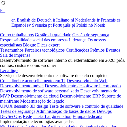
PT
en
English
de
Deutsch
it
Italiano
nl
Nederlands
fr
Français
es
Español
sv
Svenska
pt
Português
pl
Polski
nb
Norsk
Como trabalhamos
Gestão da qualidade
Gestão de segurança
Responsabilidade social das empresas
Liderança
Os nossos
especialistas
Blogue
Dicas expert
Testemunhos
Parceiros tecnológicos
Certificações
Prémios
Eventos
Sala de imprensa
Desenvolvimento de software interno ou externalizado em 2026: prós,
contras, custos e como escolher
Ler artigo
Serviços de desenvolvimento de software de ciclo completo
Consultoria e aconselhamento em TI
Desenvolvimento Web
Desenvolvimento móvel
Desenvolvimento de software incorporado
Desenvolvimento de software personalizado
Desenvolvimento de
MVP
Desenvolvimento da cloud
Desenvolvimento ERP
Suporte de
mainframe
Modernização do legado
UI/UX desenho
3D design
Teste de software e controlo de qualidade
Testes de segurança
Administração de bases de dados
DevOps
DevSecOps
Rede
IT staff augmentation
Equipa dedicada
Implementação de tecnologias avançadas
Big Data
Gestão de dados
Análise de dados
Engenharia de dados