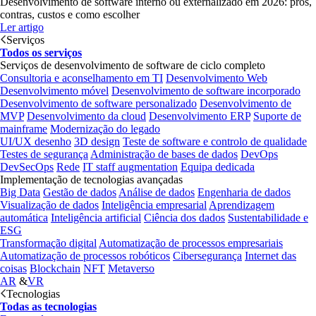
Desenvolvimento de software interno ou externalizado em 2026: prós,
contras, custos e como escolher
Ler artigo
Serviços
Todos os serviços
Serviços de desenvolvimento de software de ciclo completo
Consultoria e aconselhamento em TI
Desenvolvimento Web
Desenvolvimento móvel
Desenvolvimento de software incorporado
Desenvolvimento de software personalizado
Desenvolvimento de
MVP
Desenvolvimento da cloud
Desenvolvimento ERP
Suporte de
mainframe
Modernização do legado
UI/UX desenho
3D design
Teste de software e controlo de qualidade
Testes de segurança
Administração de bases de dados
DevOps
DevSecOps
Rede
IT staff augmentation
Equipa dedicada
Implementação de tecnologias avançadas
Big Data
Gestão de dados
Análise de dados
Engenharia de dados
Visualização de dados
Inteligência empresarial
Aprendizagem
automática
Inteligência artificial
Ciência dos dados
Sustentabilidade e
ESG
Transformação digital
Automatização de processos empresariais
Automatização de processos robóticos
Cibersegurança
Internet das
coisas
Blockchain
NFT
Metaverso
AR
&
VR
Tecnologias
Todas as tecnologias