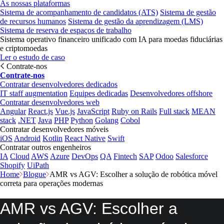
As nossas plataformas
Sistema de acompanhamento de candidatos (ATS)
Sistema de gestão
de recursos humanos
Sistema de gestão da aprendizagem (LMS)
Sistema de reserva de espaços de trabalho
Sistema operativo financeiro unificado com IA para moedas fiduciárias
e criptomoedas
Ler o estudo de caso
Contrate-nos
Contrate-nos
Contratar desenvolvedores dedicados
IT staff augmentation
Equipes dedicadas
Desenvolvedores offshore
Contratar desenvolvedores web
Angular
React.js
Vue.js
JavaScript
Ruby on Rails
Full stack
MEAN
stack
.NET
Java
PHP
Python
Golang
Cobol
Contratar desenvolvedores móveis
iOS
Android
Kotlin
React Native
Swift
Contratar outros engenheiros
IA
Cloud
AWS
Azure
DevOps
QA
Fintech
SAP
Odoo
Salesforce
Shopify
UiPath
Home
Blogue
AMR vs AGV: Escolher a solução de robótica móvel
correta para operações modernas
AMR vs AGV: Escolher a