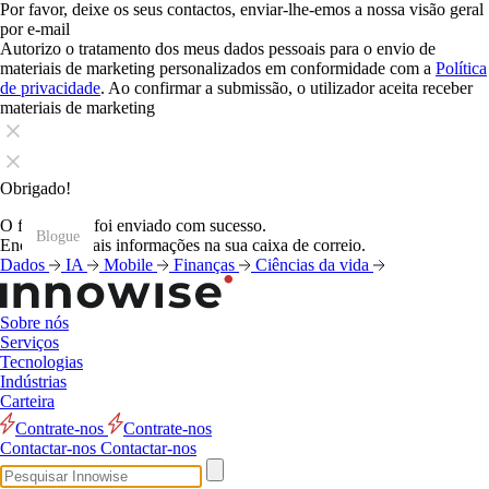
Por favor, deixe os seus contactos, enviar-lhe-emos a nossa visão geral
por e-mail
Autorizo o tratamento dos meus dados pessoais para o envio de
materiais de marketing personalizados em conformidade com a
Política
de privacidade
. Ao confirmar a submissão, o utilizador aceita receber
materiais de marketing
Obrigado!
O formulário foi enviado com sucesso.
Blogue
Blogue
Blogue
Blogue
Blogue
Blogue
Blogue
Blogue
Blogue
Blogue
Blogue
Blogue
Encontrará mais informações na sua caixa de correio.
Dados
IA
Mobile
Finanças
Ciências da vida
Sobre nós
Serviços
Tecnologias
Indústrias
Carteira
Contrate-nos
Contrate-nos
Contactar-nos
Contactar-nos