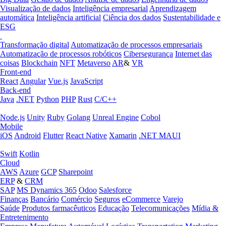
Visualização de dados
Inteligência empresarial
Aprendizagem
automática
Inteligência artificial
Ciência dos dados
Sustentabilidade e
ESG
Transformação digital
Automatização de processos empresariais
Automatização de processos robóticos
Cibersegurança
Internet das
coisas
Blockchain
NFT
Metaverso
AR
&
VR
Front-end
React
Angular
Vue.js
JavaScript
Back-end
Java
.NET
Python
PHP
Rust
C/C++
Node.js
Unity
Ruby
Golang
Unreal Engine
Cobol
Mobile
iOS
Android
Flutter
React Native
Xamarin
.NET MAUI
Swift
Kotlin
Cloud
AWS
Azure
GCP
Sharepoint
ERP
&
CRM
SAP
MS Dynamics 365
Odoo
Salesforce
Finanças
Bancário
Comércio
Seguros
eCommerce
Varejo
Saúde
Produtos farmacêuticos
Educação
Telecomunicações
Mídia &
Entretenimento