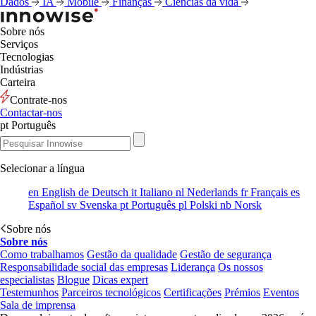
Dados
IA
Mobile
Finanças
Ciências da vida
Sobre nós
Serviços
Tecnologias
Indústrias
Carteira
Contrate-nos
Contactar-nos
pt
Português
Selecionar a língua
en
English
de
Deutsch
it
Italiano
nl
Nederlands
fr
Français
es
Español
sv
Svenska
pt
Português
pl
Polski
nb
Norsk
Sobre nós
Sobre nós
Como trabalhamos
Gestão da qualidade
Gestão de segurança
Responsabilidade social das empresas
Liderança
Os nossos
especialistas
Blogue
Dicas expert
Testemunhos
Parceiros tecnológicos
Certificações
Prémios
Eventos
Sala de imprensa