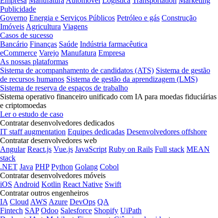
Empresa
Manufatura
Automóvel
Logística
Transportation
Marketing
Publicidade
Governo
Energia e Serviços Públicos
Petróleo e gás
Construção
Imóveis
Agricultura
Viagens
Casos de sucesso
Bancário
Finanças
Saúde
Indústria farmacêutica
eCommerce
Varejo
Manufatura
Empresa
As nossas plataformas
Sistema de acompanhamento de candidatos (ATS)
Sistema de gestão
de recursos humanos
Sistema de gestão da aprendizagem (LMS)
Sistema de reserva de espaços de trabalho
Sistema operativo financeiro unificado com IA para moedas fiduciárias
e criptomoedas
Ler o estudo de caso
Contratar desenvolvedores dedicados
IT staff augmentation
Equipes dedicadas
Desenvolvedores offshore
Contratar desenvolvedores web
Angular
React.js
Vue.js
JavaScript
Ruby on Rails
Full stack
MEAN
stack
.NET
Java
PHP
Python
Golang
Cobol
Contratar desenvolvedores móveis
iOS
Android
Kotlin
React Native
Swift
Contratar outros engenheiros
IA
Cloud
AWS
Azure
DevOps
QA
Fintech
SAP
Odoo
Salesforce
Shopify
UiPath