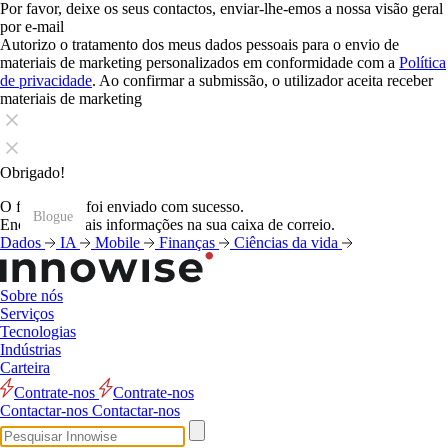
Por favor, deixe os seus contactos, enviar-lhe-emos a nossa visão geral
por e-mail
Autorizo o tratamento dos meus dados pessoais para o envio de
materiais de marketing personalizados em conformidade com a
Política
de privacidade
. Ao confirmar a submissão, o utilizador aceita receber
materiais de marketing
Obrigado!
O formulário foi enviado com sucesso.
Blogue
Blogue
Blogue
Blogue
Blogue
Blogue
Blogue
Blogue
Blogue
Blogue
Blogue
Blogue
Encontrará mais informações na sua caixa de correio.
Dados
IA
Mobile
Finanças
Ciências da vida
Sobre nós
Serviços
Tecnologias
Indústrias
Carteira
Contrate-nos
Contrate-nos
Contactar-nos
Contactar-nos