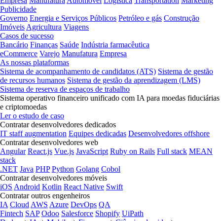
Empresa
Manufatura
Automóvel
Logística
Transportation
Marketing
Publicidade
Governo
Energia e Serviços Públicos
Petróleo e gás
Construção
Imóveis
Agricultura
Viagens
Casos de sucesso
Bancário
Finanças
Saúde
Indústria farmacêutica
eCommerce
Varejo
Manufatura
Empresa
As nossas plataformas
Sistema de acompanhamento de candidatos (ATS)
Sistema de gestão
de recursos humanos
Sistema de gestão da aprendizagem (LMS)
Sistema de reserva de espaços de trabalho
Sistema operativo financeiro unificado com IA para moedas fiduciárias
e criptomoedas
Ler o estudo de caso
Contratar desenvolvedores dedicados
IT staff augmentation
Equipes dedicadas
Desenvolvedores offshore
Contratar desenvolvedores web
Angular
React.js
Vue.js
JavaScript
Ruby on Rails
Full stack
MEAN
stack
.NET
Java
PHP
Python
Golang
Cobol
Contratar desenvolvedores móveis
iOS
Android
Kotlin
React Native
Swift
Contratar outros engenheiros
IA
Cloud
AWS
Azure
DevOps
QA
Fintech
SAP
Odoo
Salesforce
Shopify
UiPath