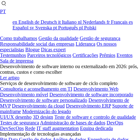
PT
en
English
de
Deutsch
it
Italiano
nl
Nederlands
fr
Français
es
Español
sv
Svenska
pt
Português
pl
Polski
Como trabalhamos
Gestão da qualidade
Gestão de segurança
Responsabilidade social das empresas
Liderança
Os nossos
especialistas
Blogue
Dicas expert
Testemunhos
Parceiros tecnológicos
Certificações
Prémios
Eventos
Sala de imprensa
Desenvolvimento de software interno ou externalizado em 2026: prós,
contras, custos e como escolher
Ler artigo
Serviços de desenvolvimento de software de ciclo completo
Consultoria e aconselhamento em TI
Desenvolvimento Web
Desenvolvimento móvel
Desenvolvimento de software incorporado
Desenvolvimento de software personalizado
Desenvolvimento de
MVP
Desenvolvimento da cloud
Desenvolvimento ERP
Suporte de
mainframe
Modernização do legado
UI/UX desenho
3D design
Teste de software e controlo de qualidade
Testes de segurança
Administração de bases de dados
DevOps
DevSecOps
Rede
IT staff augmentation
Equipa dedicada
Implementação de tecnologias avançadas
Big Data
Gestão de dados
Análise de dados
Engenharia de dados