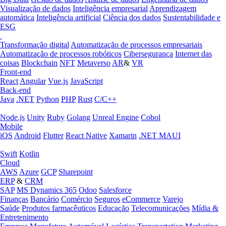
Visualização de dados
Inteligência empresarial
Aprendizagem
automática
Inteligência artificial
Ciência dos dados
Sustentabilidade e
ESG
Transformação digital
Automatização de processos empresariais
Automatização de processos robóticos
Cibersegurança
Internet das
coisas
Blockchain
NFT
Metaverso
AR
&
VR
Front-end
React
Angular
Vue.js
JavaScript
Back-end
Java
.NET
Python
PHP
Rust
C/C++
Node.js
Unity
Ruby
Golang
Unreal Engine
Cobol
Mobile
iOS
Android
Flutter
React Native
Xamarin
.NET MAUI
Swift
Kotlin
Cloud
AWS
Azure
GCP
Sharepoint
ERP
&
CRM
SAP
MS Dynamics 365
Odoo
Salesforce
Finanças
Bancário
Comércio
Seguros
eCommerce
Varejo
Saúde
Produtos farmacêuticos
Educação
Telecomunicações
Mídia &
Entretenimento