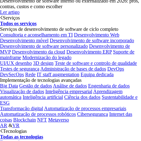
Desenvolvimento de software interno ou externalizado em 2026: prós,
contras, custos e como escolher
Ler artigo
Serviços
Todos os serviços
Serviços de desenvolvimento de software de ciclo completo
Consultoria e aconselhamento em TI
Desenvolvimento Web
Desenvolvimento móvel
Desenvolvimento de software incorporado
Desenvolvimento de software personalizado
Desenvolvimento de
MVP
Desenvolvimento da cloud
Desenvolvimento ERP
Suporte de
mainframe
Modernização do legado
UI/UX desenho
3D design
Teste de software e controlo de qualidade
Testes de segurança
Administração de bases de dados
DevOps
DevSecOps
Rede
IT staff augmentation
Equipa dedicada
Implementação de tecnologias avançadas
Big Data
Gestão de dados
Análise de dados
Engenharia de dados
Visualização de dados
Inteligência empresarial
Aprendizagem
automática
Inteligência artificial
Ciência dos dados
Sustentabilidade e
ESG
Transformação digital
Automatização de processos empresariais
Automatização de processos robóticos
Cibersegurança
Internet das
coisas
Blockchain
NFT
Metaverso
AR
&
VR
Tecnologias
Todas as tecnologias