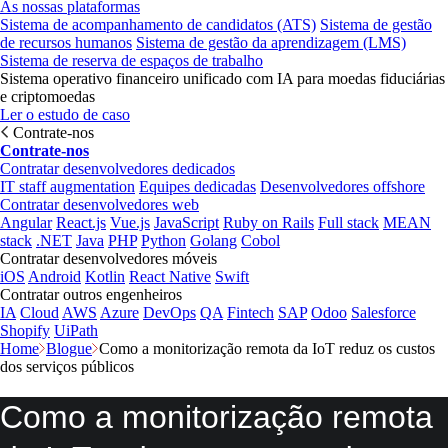
As nossas plataformas
Sistema de acompanhamento de candidatos (ATS)
Sistema de gestão
de recursos humanos
Sistema de gestão da aprendizagem (LMS)
Sistema de reserva de espaços de trabalho
Sistema operativo financeiro unificado com IA para moedas fiduciárias
e criptomoedas
Ler o estudo de caso
Contrate-nos
Contrate-nos
Contratar desenvolvedores dedicados
IT staff augmentation
Equipes dedicadas
Desenvolvedores offshore
Contratar desenvolvedores web
Angular
React.js
Vue.js
JavaScript
Ruby on Rails
Full stack
MEAN
stack
.NET
Java
PHP
Python
Golang
Cobol
Contratar desenvolvedores móveis
iOS
Android
Kotlin
React Native
Swift
Contratar outros engenheiros
IA
Cloud
AWS
Azure
DevOps
QA
Fintech
SAP
Odoo
Salesforce
Shopify
UiPath
Home
Blogue
Como a monitorização remota da IoT reduz os custos
dos serviços públicos
Como a monitorização remota