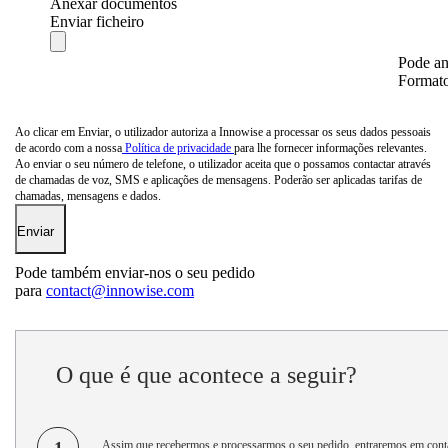
Anexar documentos
Enviar ficheiro
Pode a
Formatos
Ao clicar em Enviar, o utilizador autoriza a Innowise a processar os seus dados pessoais
de acordo com a nossa
Política de privacidade
para lhe fornecer informações relevantes.
Ao enviar o seu número de telefone, o utilizador aceita que o possamos contactar através
de chamadas de voz, SMS e aplicações de mensagens. Poderão ser aplicadas tarifas de
chamadas, mensagens e dados.
Pode também enviar-nos o seu pedido
para
contact@innowise.com
O que é que acontece a seguir?
1
Assim que recebermos e processarmos o seu pedido, entraremos em cont