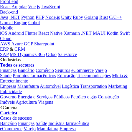
Front-end
React
Angular
Vue.js
JavaScript
Back-end
Java
.NET
Python
PHP
Node.js
Unity
Ruby
Golang
Rust
C/C++
Unreal Engine
Cobol
Mobile
iOS
Android
Flutter
React Native
Xamarin
.NET MAUI
Kotlin
Swift
Cloud
AWS
Azure
GCP
Sharepoint
ERP
&
CRM
SAP
MS Dynamics 365
Odoo
Salesforce
Indústrias
Todos os sectores
Finanças
Bancário
Comércio
Seguros
eCommerce
Varejo
Saúde
Produtos farmacêuticos
Educação
Telecomunicações
Mídia &
Entretenimento
Empresa
Manufatura
Automóvel
Logística
Transportation
Marketing
Publicidade
Governo
Energia e Serviços Públicos
Petróleo e gás
Construção
Imóveis
Agricultura
Viagens
Carteira
Carteira
Casos de sucesso
Bancário
Finanças
Saúde
Indústria farmacêutica
eCommerce
Varejo
Manufatura
Empresa