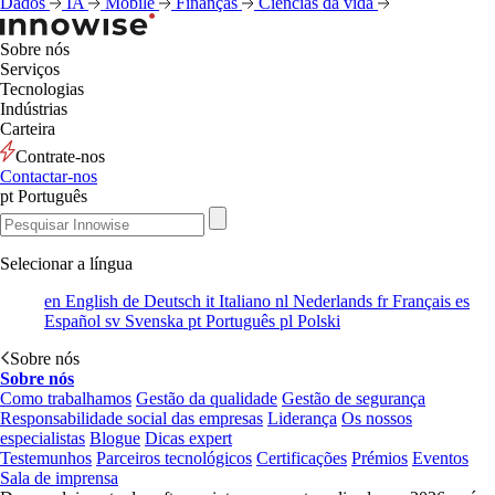
Dados
IA
Mobile
Finanças
Ciências da vida
Sobre nós
Serviços
Tecnologias
Indústrias
Carteira
Contrate-nos
Contactar-nos
pt
Português
Selecionar a língua
en
English
de
Deutsch
it
Italiano
nl
Nederlands
fr
Français
es
Español
sv
Svenska
pt
Português
pl
Polski
Sobre nós
Sobre nós
Como trabalhamos
Gestão da qualidade
Gestão de segurança
Responsabilidade social das empresas
Liderança
Os nossos
especialistas
Blogue
Dicas expert
Testemunhos
Parceiros tecnológicos
Certificações
Prémios
Eventos
Sala de imprensa