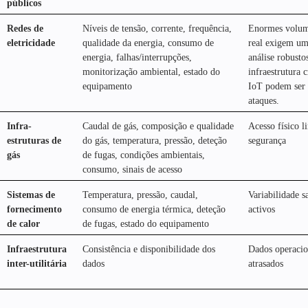
públicos
Redes de
Níveis de tensão, corrente, frequência,
Enormes volum
eletricidade
qualidade da energia, consumo de
real exigem u
energia, falhas/interrupções,
análise robusto
monitorização ambiental, estado do
infraestrutura c
equipamento
IoT podem ser 
ataques.
Infra-
Caudal de gás, composição e qualidade
Acesso físico l
estruturas de
do gás, temperatura, pressão, deteção
segurança
gás
de fugas, condições ambientais,
consumo, sinais de acesso
Sistemas de
Temperatura, pressão, caudal,
Variabilidade s
fornecimento
consumo de energia térmica, deteção
activos
de calor
de fugas, estado do equipamento
Infraestrutura
Consistência e disponibilidade dos
Dados operacio
inter-utilitária
dados
atrasados