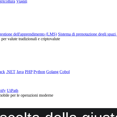
ricoltura
Viaggi
gestione dell'apprendimento (LMS)
Sistema di prenotazione degli spazi 
o per valute tradizionali e criptovalute
ack
.NET
Java
PHP
Python
Golang
Cobol
pify
UiPath
mobile per le operazioni moderne