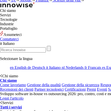
Dati
IA
Mobile
Finanza
Scienze della vita
Chi siamo
Servizi
Tecnologie
Industrie
Portafoglio
Assumeteci
Contattateci
it
Italiano
Selezionare la lingua
en
English
de
Deutsch
it
Italiano
nl
Nederlands
fr
Français
es
Es
Chi siamo
Chi siamo
Come lavoriamo
Gestione della qualità
Gestione della sicurezza
Respon
Recensioni dei clienti
Partner tecnologici
Certificazioni
Premi
Eventi
S
Sviluppo software in-house vs outsourcing 2026: pro, contro, costi e mo
Leggi l'articolo
Servizi
Tutti i servizi