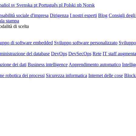
pañol
sv
Svenska
pt
Português
pl
Polski
nb
Norsk
sabilità sociale d'impresa
Dirigenza
I nostri esperti
Blog
Consigli degli
ala stampa
dalità di scelta
luppo di software embedded
Sviluppo software personalizzato
Svilupp
inistrazione del database
DevOps
DevSecOps
Rete
IT staff augmenta
azione dei dati
Business intelligence
Apprendimento automatico
Intellig
e robotica dei processi
Sicurezza informatica
Internet delle cose
Block