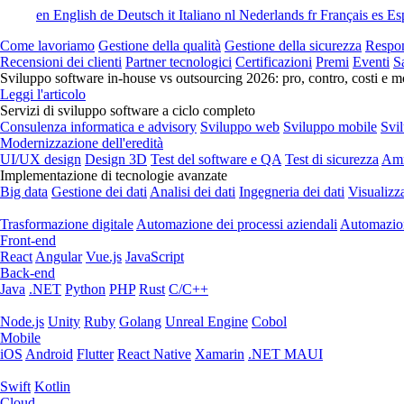
en
English
de
Deutsch
it
Italiano
nl
Nederlands
fr
Français
es
Es
Come lavoriamo
Gestione della qualità
Gestione della sicurezza
Respon
Recensioni dei clienti
Partner tecnologici
Certificazioni
Premi
Eventi
S
Sviluppo software in-house vs outsourcing 2026: pro, contro, costi e mo
Leggi l'articolo
Servizi di sviluppo software a ciclo completo
Consulenza informatica e advisory
Sviluppo web
Sviluppo mobile
Svi
Modernizzazione dell'eredità
UI/UX design
Design 3D
Test del software e QA
Test di sicurezza
Amm
Implementazione di tecnologie avanzate
Big data
Gestione dei dati
Analisi dei dati
Ingegneria dei dati
Visualizz
Trasformazione digitale
Automazione dei processi aziendali
Automazion
Front-end
React
Angular
Vue.js
JavaScript
Back-end
Java
.NET
Python
PHP
Rust
C/C++
Node.js
Unity
Ruby
Golang
Unreal Engine
Cobol
Mobile
iOS
Android
Flutter
React Native
Xamarin
.NET MAUI
Swift
Kotlin
Cloud