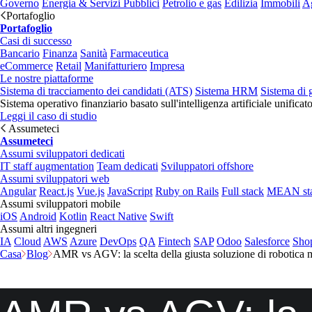
Governo
Energia & Servizi Pubblici
Petrolio e gas
Edilizia
Immobili
Ag
Portafoglio
Portafoglio
Casi di successo
Bancario
Finanza
Sanità
Farmaceutica
eCommerce
Retail
Manifatturiero
Impresa
Le nostre piattaforme
Sistema di tracciamento dei candidati (ATS)
Sistema HRM
Sistema di 
Sistema operativo finanziario basato sull'intelligenza artificiale unificat
Leggi il caso di studio
Assumeteci
Assumeteci
Assumi sviluppatori dedicati
IT staff augmentation
Team dedicati
Sviluppatori offshore
Assumi sviluppatori web
Angular
React.js
Vue.js
JavaScript
Ruby on Rails
Full stack
MEAN st
Assumi sviluppatori mobile
iOS
Android
Kotlin
React Native
Swift
Assumi altri ingegneri
IA
Cloud
AWS
Azure
DevOps
QA
Fintech
SAP
Odoo
Salesforce
Sho
Casa
Blog
AMR vs AGV: la scelta della giusta soluzione di robotica 