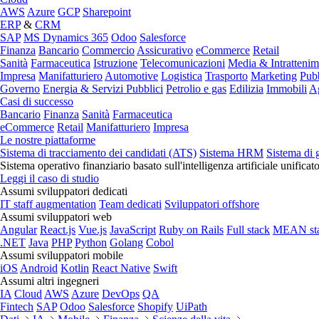
AWS
Azure
GCP
Sharepoint
ERP
&
CRM
SAP
MS Dynamics 365
Odoo
Salesforce
Finanza
Bancario
Commercio
Assicurativo
eCommerce
Retail
Sanità
Farmaceutica
Istruzione
Telecomunicazioni
Media & Intratteni
Impresa
Manifatturiero
Automotive
Logistica
Trasporto
Marketing
Pubb
Governo
Energia & Servizi Pubblici
Petrolio e gas
Edilizia
Immobili
Ag
Casi di successo
Bancario
Finanza
Sanità
Farmaceutica
eCommerce
Retail
Manifatturiero
Impresa
Le nostre piattaforme
Sistema di tracciamento dei candidati (ATS)
Sistema HRM
Sistema di 
Sistema operativo finanziario basato sull'intelligenza artificiale unificat
Leggi il caso di studio
Assumi sviluppatori dedicati
IT staff augmentation
Team dedicati
Sviluppatori offshore
Assumi sviluppatori web
Angular
React.js
Vue.js
JavaScript
Ruby on Rails
Full stack
MEAN st
.NET
Java
PHP
Python
Golang
Cobol
Assumi sviluppatori mobile
iOS
Android
Kotlin
React Native
Swift
Assumi altri ingegneri
IA
Cloud
AWS
Azure
DevOps
QA
Fintech
SAP
Odoo
Salesforce
Shopify
UiPath