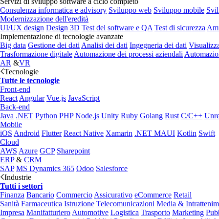
Servizi di sviluppo software a ciclo completo
Consulenza informatica e advisory
Sviluppo web
Sviluppo mobile
Svi
Modernizzazione dell'eredità
UI/UX design
Design 3D
Test del software e QA
Test di sicurezza
Amm
Implementazione di tecnologie avanzate
Big data
Gestione dei dati
Analisi dei dati
Ingegneria dei dati
Visualizz
Trasformazione digitale
Automazione dei processi aziendali
Automazion
AR
&
VR
Tecnologie
Tutte le tecnologie
Front-end
React
Angular
Vue.js
JavaScript
Back-end
Java
.NET
Python
PHP
Node.js
Unity
Ruby
Golang
Rust
C/C++
Unre
Mobile
iOS
Android
Flutter
React Native
Xamarin
.NET MAUI
Kotlin
Swift
Cloud
AWS
Azure
GCP
Sharepoint
ERP
&
CRM
SAP
MS Dynamics 365
Odoo
Salesforce
Industrie
Tutti i settori
Finanza
Bancario
Commercio
Assicurativo
eCommerce
Retail
Sanità
Farmaceutica
Istruzione
Telecomunicazioni
Media & Intratteni
Impresa
Manifatturiero
Automotive
Logistica
Trasporto
Marketing
Pubb