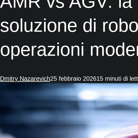
AMR vs AGV: la s
soluzione di robo
operazioni mode
Dmitry Nazarevich
25 febbraio 2026
15 minuti di let