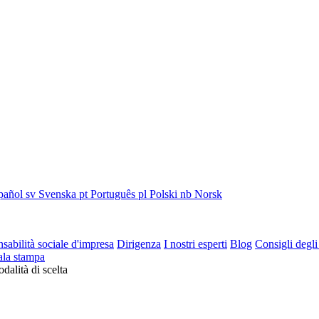
pañol
sv
Svenska
pt
Português
pl
Polski
nb
Norsk
sabilità sociale d'impresa
Dirigenza
I nostri esperti
Blog
Consigli degli
ala stampa
dalità di scelta