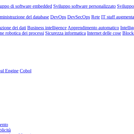
luppo di software embedded
Sviluppo software personalizzato
Svilupp
inistrazione del database
DevOps
DevSecOps
Rete
IT staff augmenta
azione dei dati
Business intelligence
Apprendimento automatico
Intellig
e robotica dei processi
Sicurezza informatica
Internet delle cose
Block
al Engine
Cobol
mento
licità