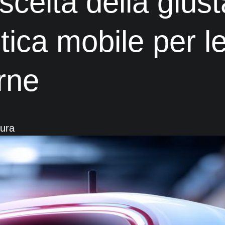
celta della giust
tica mobile per l
rne
tura