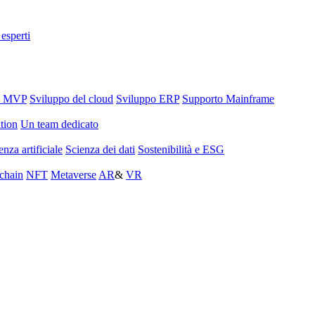
 esperti
o MVP
Sviluppo del cloud
Sviluppo ERP
Supporto Mainframe
tion
Un team dedicato
enza artificiale
Scienza dei dati
Sostenibilità e ESG
chain
NFT
Metaverse
AR
&
VR