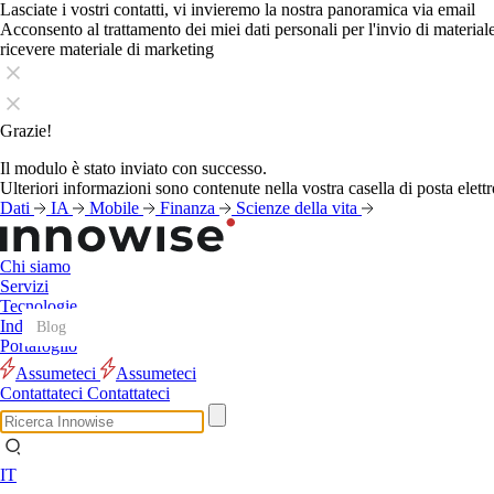
Lasciate i vostri contatti, vi invieremo la nostra panoramica via email
Acconsento al trattamento dei miei dati personali per l'invio di materia
ricevere materiale di marketing
Grazie!
Il modulo è stato inviato con successo.
Ulteriori informazioni sono contenute nella vostra casella di posta elettr
Dati
IA
Mobile
Finanza
Scienze della vita
Chi siamo
Servizi
Tecnologie
Industrie
Blog
Blog
Blog
Blog
Blog
Blog
Blog
Blog
Blog
Blog
Blog
Blog
Portafoglio
Assumeteci
Assumeteci
Contattateci
Contattateci
IT