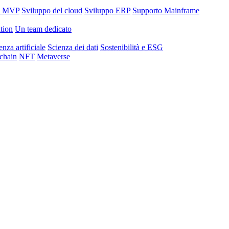
o MVP
Sviluppo del cloud
Sviluppo ERP
Supporto Mainframe
tion
Un team dedicato
enza artificiale
Scienza dei dati
Sostenibilità e ESG
chain
NFT
Metaverse