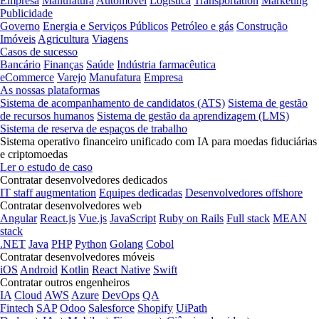
Empresa
Manufatura
Automóvel
Logística
Transportation
Marketing
Publicidade
Governo
Energia e Serviços Públicos
Petróleo e gás
Construção
Imóveis
Agricultura
Viagens
Casos de sucesso
Bancário
Finanças
Saúde
Indústria farmacêutica
eCommerce
Varejo
Manufatura
Empresa
As nossas plataformas
Sistema de acompanhamento de candidatos (ATS)
Sistema de gestão
de recursos humanos
Sistema de gestão da aprendizagem (LMS)
Sistema de reserva de espaços de trabalho
Sistema operativo financeiro unificado com IA para moedas fiduciárias
e criptomoedas
Ler o estudo de caso
Contratar desenvolvedores dedicados
IT staff augmentation
Equipes dedicadas
Desenvolvedores offshore
Contratar desenvolvedores web
Angular
React.js
Vue.js
JavaScript
Ruby on Rails
Full stack
MEAN
stack
.NET
Java
PHP
Python
Golang
Cobol
Contratar desenvolvedores móveis
iOS
Android
Kotlin
React Native
Swift
Contratar outros engenheiros
IA
Cloud
AWS
Azure
DevOps
QA
Fintech
SAP
Odoo
Salesforce
Shopify
UiPath