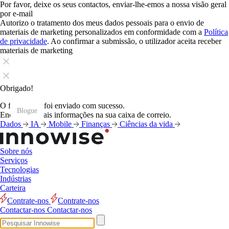
Por favor, deixe os seus contactos, enviar-lhe-emos a nossa visão geral
por e-mail
Autorizo o tratamento dos meus dados pessoais para o envio de
materiais de marketing personalizados em conformidade com a
Política
de privacidade
. Ao confirmar a submissão, o utilizador aceita receber
materiais de marketing
Obrigado!
O formulário foi enviado com sucesso.
Blogue
Blogue
Blogue
Blogue
Blogue
Blogue
Blogue
Blogue
Blogue
Blogue
Blogue
Blogue
Encontrará mais informações na sua caixa de correio.
Dados
IA
Mobile
Finanças
Ciências da vida
Sobre nós
Serviços
Tecnologias
Indústrias
Carteira
Contrate-nos
Contrate-nos
Contactar-nos
Contactar-nos