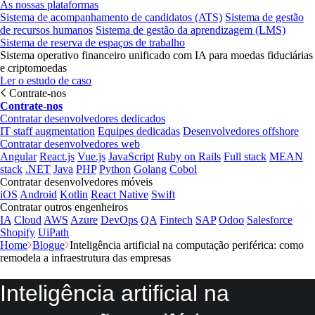
As nossas plataformas
Sistema de acompanhamento de candidatos (ATS)
Sistema de gestão
de recursos humanos
Sistema de gestão da aprendizagem (LMS)
Sistema de reserva de espaços de trabalho
Sistema operativo financeiro unificado com IA para moedas fiduciárias
e criptomoedas
Ler o estudo de caso
Contrate-nos
Contrate-nos
Contratar desenvolvedores dedicados
IT staff augmentation
Equipes dedicadas
Desenvolvedores offshore
Contratar desenvolvedores web
Angular
React.js
Vue.js
JavaScript
Ruby on Rails
Full stack
MEAN
stack
.NET
Java
PHP
Python
Golang
Cobol
Contratar desenvolvedores móveis
iOS
Android
Kotlin
React Native
Swift
Contratar outros engenheiros
IA
Cloud
AWS
Azure
DevOps
QA
Fintech
SAP
Odoo
Salesforce
Shopify
UiPath
Home
Blogue
Inteligência artificial na computação periférica: como
remodela a infraestrutura das empresas
Inteligência artificial na