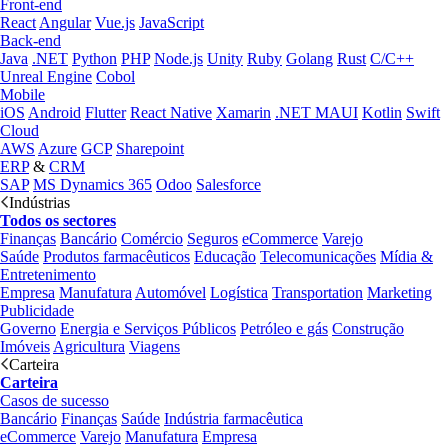
Front-end
React
Angular
Vue.js
JavaScript
Back-end
Java
.NET
Python
PHP
Node.js
Unity
Ruby
Golang
Rust
C/C++
Unreal Engine
Cobol
Mobile
iOS
Android
Flutter
React Native
Xamarin
.NET MAUI
Kotlin
Swift
Cloud
AWS
Azure
GCP
Sharepoint
ERP
&
CRM
SAP
MS Dynamics 365
Odoo
Salesforce
Indústrias
Todos os sectores
Finanças
Bancário
Comércio
Seguros
eCommerce
Varejo
Saúde
Produtos farmacêuticos
Educação
Telecomunicações
Mídia &
Entretenimento
Empresa
Manufatura
Automóvel
Logística
Transportation
Marketing
Publicidade
Governo
Energia e Serviços Públicos
Petróleo e gás
Construção
Imóveis
Agricultura
Viagens
Carteira
Carteira
Casos de sucesso
Bancário
Finanças
Saúde
Indústria farmacêutica
eCommerce
Varejo
Manufatura
Empresa