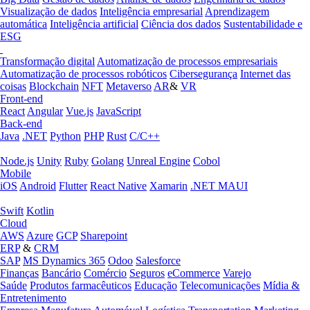
Visualização de dados
Inteligência empresarial
Aprendizagem
automática
Inteligência artificial
Ciência dos dados
Sustentabilidade e
ESG
Transformação digital
Automatização de processos empresariais
Automatização de processos robóticos
Cibersegurança
Internet das
coisas
Blockchain
NFT
Metaverso
AR
&
VR
Front-end
React
Angular
Vue.js
JavaScript
Back-end
Java
.NET
Python
PHP
Rust
C/C++
Node.js
Unity
Ruby
Golang
Unreal Engine
Cobol
Mobile
iOS
Android
Flutter
React Native
Xamarin
.NET MAUI
Swift
Kotlin
Cloud
AWS
Azure
GCP
Sharepoint
ERP
&
CRM
SAP
MS Dynamics 365
Odoo
Salesforce
Finanças
Bancário
Comércio
Seguros
eCommerce
Varejo
Saúde
Produtos farmacêuticos
Educação
Telecomunicações
Mídia &
Entretenimento