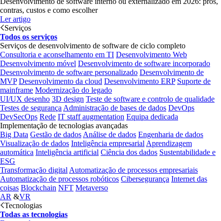
Desenvolvimento de software interno ou externalizado em 2026: prós,
contras, custos e como escolher
Ler artigo
Serviços
Todos os serviços
Serviços de desenvolvimento de software de ciclo completo
Consultoria e aconselhamento em TI
Desenvolvimento Web
Desenvolvimento móvel
Desenvolvimento de software incorporado
Desenvolvimento de software personalizado
Desenvolvimento de
MVP
Desenvolvimento da cloud
Desenvolvimento ERP
Suporte de
mainframe
Modernização do legado
UI/UX desenho
3D design
Teste de software e controlo de qualidade
Testes de segurança
Administração de bases de dados
DevOps
DevSecOps
Rede
IT staff augmentation
Equipa dedicada
Implementação de tecnologias avançadas
Big Data
Gestão de dados
Análise de dados
Engenharia de dados
Visualização de dados
Inteligência empresarial
Aprendizagem
automática
Inteligência artificial
Ciência dos dados
Sustentabilidade e
ESG
Transformação digital
Automatização de processos empresariais
Automatização de processos robóticos
Cibersegurança
Internet das
coisas
Blockchain
NFT
Metaverso
AR
&
VR
Tecnologias
Todas as tecnologias