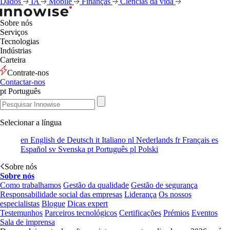
Dados
IA
Mobile
Finanças
Ciências da vida
Sobre nós
Serviços
Tecnologias
Indústrias
Carteira
Contrate-nos
Contactar-nos
pt
Português
Selecionar a língua
en
English
de
Deutsch
it
Italiano
nl
Nederlands
fr
Français
es
Español
sv
Svenska
pt
Português
pl
Polski
Sobre nós
Sobre nós
Como trabalhamos
Gestão da qualidade
Gestão de segurança
Responsabilidade social das empresas
Liderança
Os nossos
especialistas
Blogue
Dicas expert
Testemunhos
Parceiros tecnológicos
Certificações
Prémios
Eventos
Sala de imprensa