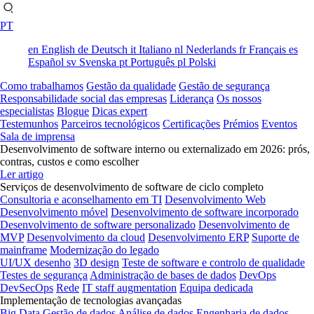
PT
en
English
de
Deutsch
it
Italiano
nl
Nederlands
fr
Français
es
Español
sv
Svenska
pt
Português
pl
Polski
Como trabalhamos
Gestão da qualidade
Gestão de segurança
Responsabilidade social das empresas
Liderança
Os nossos
especialistas
Blogue
Dicas expert
Testemunhos
Parceiros tecnológicos
Certificações
Prémios
Eventos
Sala de imprensa
Desenvolvimento de software interno ou externalizado em 2026: prós,
contras, custos e como escolher
Ler artigo
Serviços de desenvolvimento de software de ciclo completo
Consultoria e aconselhamento em TI
Desenvolvimento Web
Desenvolvimento móvel
Desenvolvimento de software incorporado
Desenvolvimento de software personalizado
Desenvolvimento de
MVP
Desenvolvimento da cloud
Desenvolvimento ERP
Suporte de
mainframe
Modernização do legado
UI/UX desenho
3D design
Teste de software e controlo de qualidade
Testes de segurança
Administração de bases de dados
DevOps
DevSecOps
Rede
IT staff augmentation
Equipa dedicada
Implementação de tecnologias avançadas
Big Data
Gestão de dados
Análise de dados
Engenharia de dados