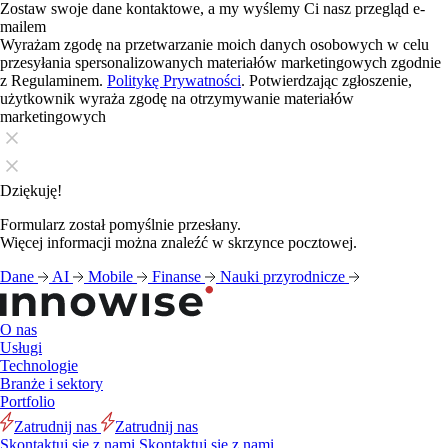
Zostaw swoje dane kontaktowe, a my wyślemy Ci nasz przegląd e-
mailem
Wyrażam zgodę na przetwarzanie moich danych osobowych w celu
przesyłania spersonalizowanych materiałów marketingowych zgodnie
z Regulaminem.
Politykę Prywatności
. Potwierdzając zgłoszenie,
użytkownik wyraża zgodę na otrzymywanie materiałów
marketingowych
Dziękuję!
Formularz został pomyślnie przesłany.
Więcej informacji można znaleźć w skrzynce pocztowej.
Dane
AI
Mobile
Finanse
Nauki przyrodnicze
O nas
Usługi
Technologie
Branże i sektory
Portfolio
Zatrudnij nas
Zatrudnij nas
Skontaktuj się z nami
Skontaktuj się z nami