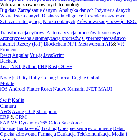
Wdrażanie zaawansowanych technologii
Big data
Zarządzanie danymi
Analityka danych
Inżynieria danych
Wizualizacja danych
Business intelligence
Uczenie maszynowe
Sztuczna inteligencja
Nauka o danych
Zrównoważony rozwój i ESG
Transformacja cyfrowa
Automatyzacja procesów biznesowych
Zrobotyzowana automatyzacja procesów
Cyberbezpieczeństwo
Internet Rzeczy (IoT)
Blockchain
NFT
Metawersum
AR
&
VR
Frontend
React
Angular
Vue.js
JavaScript
Backend
Java
.NET
Python
PHP
Rust
C/C++
Node.js
Unity
Ruby
Golang
Unreal Engine
Cobol
Mobile
iOS
Android
Flutter
React Native
Xamarin
.NET MAUI
Swift
Kotlin
Chmura
AWS
Azure
GCP
Sharepoint
ERP
&
CRM
SAP
MS Dynamics 365
Odoo
Salesforce
Finanse
Bankowość
Trading
Ubezpieczenia
eCommerce
Retail
Opieka zdrowotna
Farmacja
Edukacja
Telekomunikacja
Media i
rozrywka