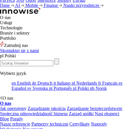
FinTech
SAP
Odoo
Salesforce
Shopify
UiPath
Dane
AI
Mobile
Finanse
Nauki przyrodnicze
O nas
Usługi
Technologie
Branże i sektory
Portfolio
Zatrudnij nas
Skontaktuj się z nami
pl
Polski
Wybierz język
en
English
de
Deutsch
it
Italiano
nl
Nederlands
fr
Français
es
Español
sv
Svenska
pt
Português
pl
Polski
nb
Norsk
O nas
O nas
Jak operujemy
Zarządzanie jakością
Zarządzanie bezpieczeństwem
Społeczna odpowiedzialność biznesu
Zarząd spółki
Nasi eksperci
Blog
Porady
Nasze referencje
Partnerzy techniczni
Certyfikaty
Nagrody