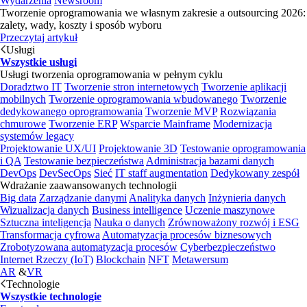
Wydarzenia
Newsroom
Tworzenie oprogramowania we własnym zakresie a outsourcing 2026:
zalety, wady, koszty i sposób wyboru
Przeczytaj artykuł
Usługi
Wszystkie usługi
Usługi tworzenia oprogramowania w pełnym cyklu
Doradztwo IT
Tworzenie stron internetowych
Tworzenie aplikacji
mobilnych
Tworzenie oprogramowania wbudowanego
Tworzenie
dedykowanego oprogramowania
Tworzenie MVP
Rozwiązania
chmurowe
Tworzenie ERP
Wsparcie Mainframe
Modernizacja
systemów legacy
Projektowanie UX/UI
Projektowanie 3D
Testowanie oprogramowania
i QA
Testowanie bezpieczeństwa
Administracja bazami danych
DevOps
DevSecOps
Sieć
IT staff augmentation
Dedykowany zespół
Wdrażanie zaawansowanych technologii
Big data
Zarządzanie danymi
Analityka danych
Inżynieria danych
Wizualizacja danych
Business intelligence
Uczenie maszynowe
Sztuczna inteligencja
Nauka o danych
Zrównoważony rozwój i ESG
Transformacja cyfrowa
Automatyzacja procesów biznesowych
Zrobotyzowana automatyzacja procesów
Cyberbezpieczeństwo
Internet Rzeczy (IoT)
Blockchain
NFT
Metawersum
AR
&
VR
Technologie
Wszystkie technologie