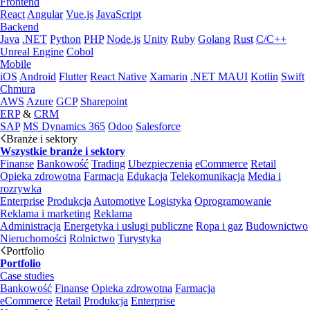
Frontend
React
Angular
Vue.js
JavaScript
Backend
Java
.NET
Python
PHP
Node.js
Unity
Ruby
Golang
Rust
C/C++
Unreal Engine
Cobol
Mobile
iOS
Android
Flutter
React Native
Xamarin
.NET MAUI
Kotlin
Swift
Chmura
AWS
Azure
GCP
Sharepoint
ERP
&
CRM
SAP
MS Dynamics 365
Odoo
Salesforce
Branże i sektory
Wszystkie branże i sektory
Finanse
Bankowość
Trading
Ubezpieczenia
eCommerce
Retail
Opieka zdrowotna
Farmacja
Edukacja
Telekomunikacja
Media i
rozrywka
Enterprise
Produkcja
Automotive
Logistyka
Oprogramowanie
Reklama i marketing
Reklama
Administracja
Energetyka i usługi publiczne
Ropa i gaz
Budownictwo
Nieruchomości
Rolnictwo
Turystyka
Portfolio
Portfolio
Case studies
Bankowość
Finanse
Opieka zdrowotna
Farmacja
eCommerce
Retail
Produkcja
Enterprise