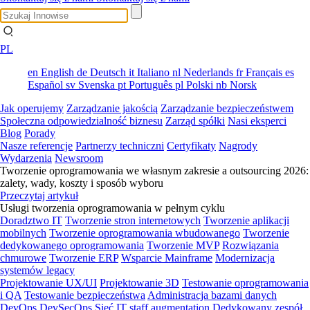
PL
en
English
de
Deutsch
it
Italiano
nl
Nederlands
fr
Français
es
Español
sv
Svenska
pt
Português
pl
Polski
nb
Norsk
Jak operujemy
Zarządzanie jakością
Zarządzanie bezpieczeństwem
Społeczna odpowiedzialność biznesu
Zarząd spółki
Nasi eksperci
Blog
Porady
Nasze referencje
Partnerzy techniczni
Certyfikaty
Nagrody
Wydarzenia
Newsroom
Tworzenie oprogramowania we własnym zakresie a outsourcing 2026:
zalety, wady, koszty i sposób wyboru
Przeczytaj artykuł
Usługi tworzenia oprogramowania w pełnym cyklu
Doradztwo IT
Tworzenie stron internetowych
Tworzenie aplikacji
mobilnych
Tworzenie oprogramowania wbudowanego
Tworzenie
dedykowanego oprogramowania
Tworzenie MVP
Rozwiązania
chmurowe
Tworzenie ERP
Wsparcie Mainframe
Modernizacja
systemów legacy
Projektowanie UX/UI
Projektowanie 3D
Testowanie oprogramowania
i QA
Testowanie bezpieczeństwa
Administracja bazami danych
DevOps
DevSecOps
Sieć
IT staff augmentation
Dedykowany zespół