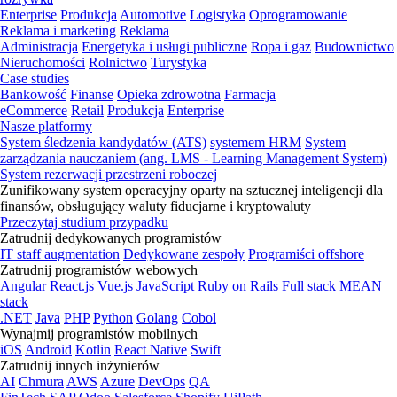
Enterprise
Produkcja
Automotive
Logistyka
Oprogramowanie
Reklama i marketing
Reklama
Administracja
Energetyka i usługi publiczne
Ropa i gaz
Budownictwo
Nieruchomości
Rolnictwo
Turystyka
Case studies
Bankowość
Finanse
Opieka zdrowotna
Farmacja
eCommerce
Retail
Produkcja
Enterprise
Nasze platformy
System śledzenia kandydatów (ATS)
systemem HRM
System
zarządzania nauczaniem (ang. LMS - Learning Management System)
System rezerwacji przestrzeni roboczej
Zunifikowany system operacyjny oparty na sztucznej inteligencji dla
finansów, obsługujący waluty fiducjarne i kryptowaluty
Przeczytaj studium przypadku
Zatrudnij dedykowanych programistów
IT staff augmentation
Dedykowane zespoły
Programiści offshore
Zatrudnij programistów webowych
Angular
React.js
Vue.js
JavaScript
Ruby on Rails
Full stack
MEAN
stack
.NET
Java
PHP
Python
Golang
Cobol
Wynajmij programistów mobilnych
iOS
Android
Kotlin
React Native
Swift
Zatrudnij innych inżynierów
AI
Chmura
AWS
Azure
DevOps
QA