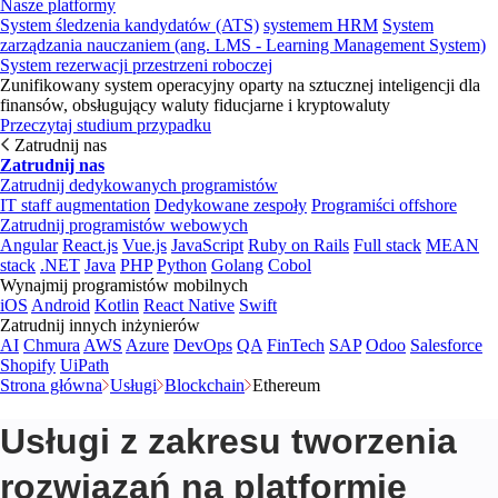
Nasze platformy
System śledzenia kandydatów (ATS)
systemem HRM
System
zarządzania nauczaniem (ang. LMS - Learning Management System)
System rezerwacji przestrzeni roboczej
Zunifikowany system operacyjny oparty na sztucznej inteligencji dla
finansów, obsługujący waluty fiducjarne i kryptowaluty
Przeczytaj studium przypadku
Zatrudnij nas
Zatrudnij nas
Zatrudnij dedykowanych programistów
IT staff augmentation
Dedykowane zespoły
Programiści offshore
Zatrudnij programistów webowych
Angular
React.js
Vue.js
JavaScript
Ruby on Rails
Full stack
MEAN
stack
.NET
Java
PHP
Python
Golang
Cobol
Wynajmij programistów mobilnych
iOS
Android
Kotlin
React Native
Swift
Zatrudnij innych inżynierów
AI
Chmura
AWS
Azure
DevOps
QA
FinTech
SAP
Odoo
Salesforce
Shopify
UiPath
Strona główna
Usługi
Blockchain
Ethereum
Usługi z zakresu tworzenia
rozwiązań na platformie