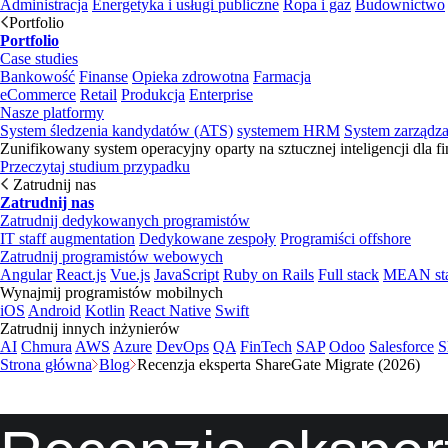
Administracja
Energetyka i usługi publiczne
Ropa i gaz
Budownictwo
Portfolio
Portfolio
Case studies
Bankowość
Finanse
Opieka zdrowotna
Farmacja
eCommerce
Retail
Produkcja
Enterprise
Nasze platformy
System śledzenia kandydatów (ATS)
systemem HRM
System zarządz
Zunifikowany system operacyjny oparty na sztucznej inteligencji dla f
Przeczytaj studium przypadku
Zatrudnij nas
Zatrudnij nas
Zatrudnij dedykowanych programistów
IT staff augmentation
Dedykowane zespoły
Programiści offshore
Zatrudnij programistów webowych
Angular
React.js
Vue.js
JavaScript
Ruby on Rails
Full stack
MEAN st
Wynajmij programistów mobilnych
iOS
Android
Kotlin
React Native
Swift
Zatrudnij innych inżynierów
AI
Chmura
AWS
Azure
DevOps
QA
FinTech
SAP
Odoo
Salesforce
S
Strona główna
Blog
Recenzja eksperta ShareGate Migrate (2026)