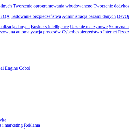
bilnych
Tworzenie oprogramowania wbudowanego
Tworzenie dedyko
 i QA
Testowanie bezpieczeństwa
Administracja bazami danych
DevO
ualizacja danych
Business intelligence
Uczenie maszynowe
Sztuczna in
yzowana automatyzacja procesów
Cyberbezpieczeństwo
Internet Rzec
al Engine
Cobol
ywka
 i marketing
Reklama