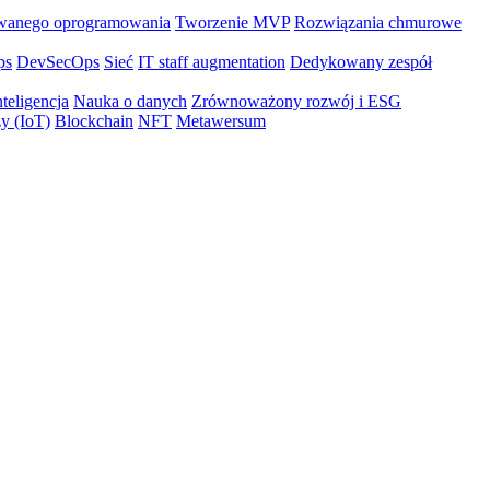
wanego oprogramowania
Tworzenie MVP
Rozwiązania chmurowe
ps
DevSecOps
Sieć
IT staff augmentation
Dedykowany zespół
teligencja
Nauka o danych
Zrównoważony rozwój i ESG
zy (IoT)
Blockchain
NFT
Metawersum