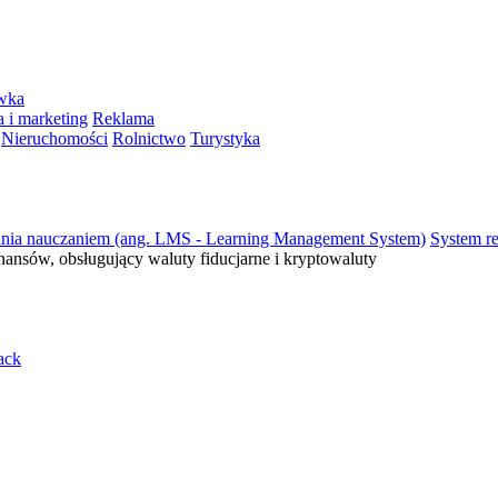
ywka
 i marketing
Reklama
Nieruchomości
Rolnictwo
Turystyka
ania nauczaniem (ang. LMS - Learning Management System)
System re
inansów, obsługujący waluty fiducjarne i kryptowaluty
ack