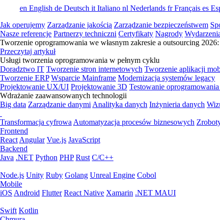
en
English
de
Deutsch
it
Italiano
nl
Nederlands
fr
Français
es
Es
Jak operujemy
Zarządzanie jakością
Zarządzanie bezpieczeństwem
Sp
Nasze referencje
Partnerzy techniczni
Certyfikaty
Nagrody
Wydarzeni
Tworzenie oprogramowania we własnym zakresie a outsourcing 2026: 
Przeczytaj artykuł
Usługi tworzenia oprogramowania w pełnym cyklu
Doradztwo IT
Tworzenie stron internetowych
Tworzenie aplikacji mo
Tworzenie ERP
Wsparcie Mainframe
Modernizacja systemów legacy
Projektowanie UX/UI
Projektowanie 3D
Testowanie oprogramowania
Wdrażanie zaawansowanych technologii
Big data
Zarządzanie danymi
Analityka danych
Inżynieria danych
Wiz
Transformacja cyfrowa
Automatyzacja procesów biznesowych
Zrobot
Frontend
React
Angular
Vue.js
JavaScript
Backend
Java
.NET
Python
PHP
Rust
C/C++
Node.js
Unity
Ruby
Golang
Unreal Engine
Cobol
Mobile
iOS
Android
Flutter
React Native
Xamarin
.NET MAUI
Swift
Kotlin
Chmura