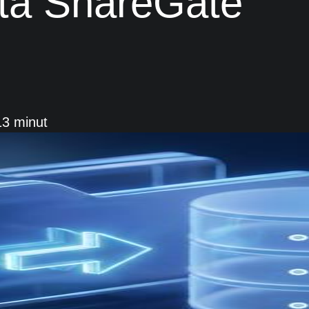
ta ShareGate
13 minut