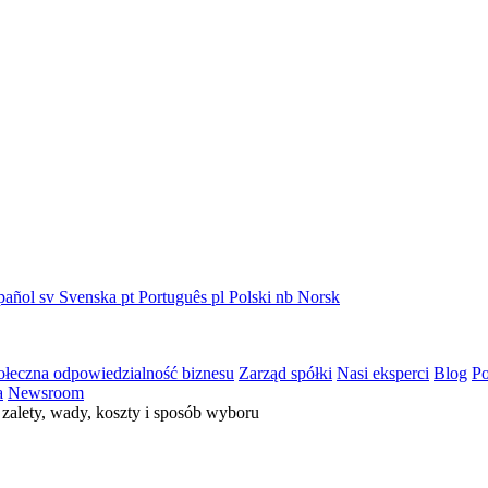
pañol
sv
Svenska
pt
Português
pl
Polski
nb
Norsk
ołeczna odpowiedzialność biznesu
Zarząd spółki
Nasi eksperci
Blog
Po
a
Newsroom
zalety, wady, koszty i sposób wyboru