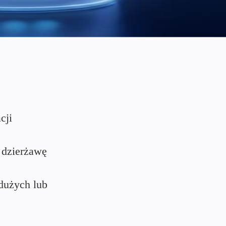
cji
 dzierżawę
 dużych lub