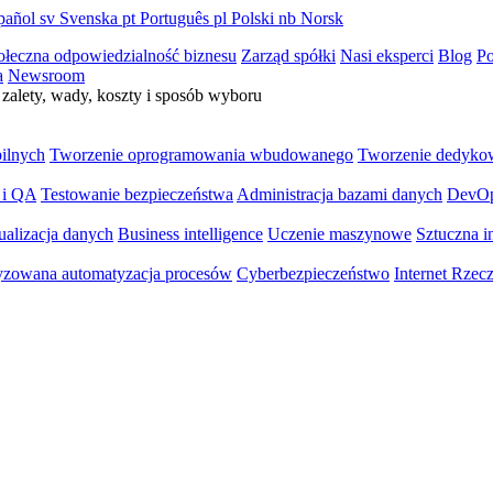
pañol
sv
Svenska
pt
Português
pl
Polski
nb
Norsk
ołeczna odpowiedzialność biznesu
Zarząd spółki
Nasi eksperci
Blog
Po
a
Newsroom
zalety, wady, koszty i sposób wyboru
bilnych
Tworzenie oprogramowania wbudowanego
Tworzenie dedyko
 i QA
Testowanie bezpieczeństwa
Administracja bazami danych
DevO
ualizacja danych
Business intelligence
Uczenie maszynowe
Sztuczna in
yzowana automatyzacja procesów
Cyberbezpieczeństwo
Internet Rzec