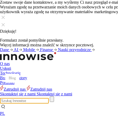
Zostaw swoje dane kontaktowe, a my wyślemy Ci nasz przegląd e-ma
Wyrażam zgodę na przetwarzanie moich danych osobowych w celu pr
użytkownik wyraża zgodę na otrzymywanie materiałów marketingow
Dziękuję!
Formularz został pomyślnie przesłany.
Więcej informacji można znaleźć w skrzynce pocztowej.
Dane
AI
Mobile
Finanse
Nauki przyrodnicze
O nas
Usługi
Technologie
Branże i sektory
Blog
Blog
Blog
Blog
Blog
Blog
Blog
Blog
Blog
Blog
Blog
Blog
Portfolio
Zatrudnij nas
Zatrudnij nas
Skontaktuj się z nami
Skontaktuj się z nami
PL