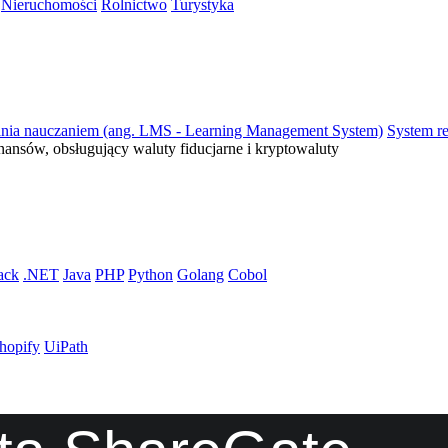
Nieruchomości
Rolnictwo
Turystyka
ania nauczaniem (ang. LMS - Learning Management System)
System re
inansów, obsługujący waluty fiducjarne i kryptowaluty
ack
.NET
Java
PHP
Python
Golang
Cobol
hopify
UiPath