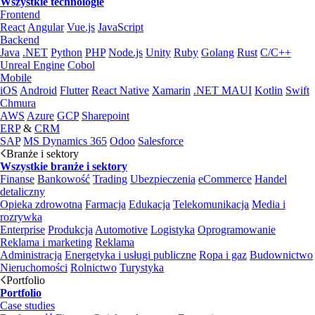
Wszystkie technologie
Frontend
React
Angular
Vue.js
JavaScript
Backend
Java
.NET
Python
PHP
Node.js
Unity
Ruby
Golang
Rust
C/C++
Unreal Engine
Cobol
Mobile
iOS
Android
Flutter
React Native
Xamarin
.NET MAUI
Kotlin
Swift
Chmura
AWS
Azure
GCP
Sharepoint
ERP
&
CRM
SAP
MS Dynamics 365
Odoo
Salesforce
Branże i sektory
Wszystkie branże i sektory
Finanse
Bankowość
Trading
Ubezpieczenia
eCommerce
Handel
detaliczny
Opieka zdrowotna
Farmacja
Edukacja
Telekomunikacja
Media i
rozrywka
Enterprise
Produkcja
Automotive
Logistyka
Oprogramowanie
Reklama i marketing
Reklama
Administracja
Energetyka i usługi publiczne
Ropa i gaz
Budownictwo
Nieruchomości
Rolnictwo
Turystyka
Portfolio
Portfolio
Case studies