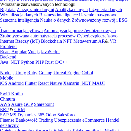
Wdrażanie zaawansowanych technologii
Big data
Zarządzanie danymi
Analityka danych
Inżynieria danych
Wizualizacja danych
Business intelligence
Uczenie maszynowe
Sztuczna inteligencja
Nauka o danych
Zrównoważony rozwój i ESG
Transformacja cyfrowa
Automatyzacja procesów biznesowych
Zrobotyzowana automatyzacja procesów
Cyberbezpieczeństwo
Internet Rzeczy (IoT)
Blockchain
NFT
Metawersum
AR
&
VR
Frontend
React
Angular
Vue.js
JavaScript
Backend
Java
.NET
Python
PHP
Rust
C/C++
Node.js
Unity
Ruby
Golang
Unreal Engine
Cobol
Mobile
iOS
Android
Flutter
React Native
Xamarin
.NET MAUI
Swift
Kotlin
Chmura
AWS
Azure
GCP
Sharepoint
ERP
&
CRM
SAP
MS Dynamics 365
Odoo
Salesforce
Finanse
Bankowość
Trading
Ubezpieczenia
eCommerce
Handel
detaliczny
Opieka zdrowotna
Farmacja
Edukacja
Telekomunikacja
Media i