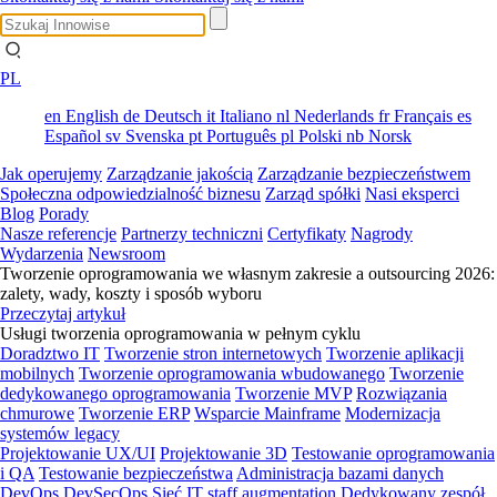
PL
en
English
de
Deutsch
it
Italiano
nl
Nederlands
fr
Français
es
Español
sv
Svenska
pt
Português
pl
Polski
nb
Norsk
Jak operujemy
Zarządzanie jakością
Zarządzanie bezpieczeństwem
Społeczna odpowiedzialność biznesu
Zarząd spółki
Nasi eksperci
Blog
Porady
Nasze referencje
Partnerzy techniczni
Certyfikaty
Nagrody
Wydarzenia
Newsroom
Tworzenie oprogramowania we własnym zakresie a outsourcing 2026:
zalety, wady, koszty i sposób wyboru
Przeczytaj artykuł
Usługi tworzenia oprogramowania w pełnym cyklu
Doradztwo IT
Tworzenie stron internetowych
Tworzenie aplikacji
mobilnych
Tworzenie oprogramowania wbudowanego
Tworzenie
dedykowanego oprogramowania
Tworzenie MVP
Rozwiązania
chmurowe
Tworzenie ERP
Wsparcie Mainframe
Modernizacja
systemów legacy
Projektowanie UX/UI
Projektowanie 3D
Testowanie oprogramowania
i QA
Testowanie bezpieczeństwa
Administracja bazami danych
DevOps
DevSecOps
Sieć
IT staff augmentation
Dedykowany zespół