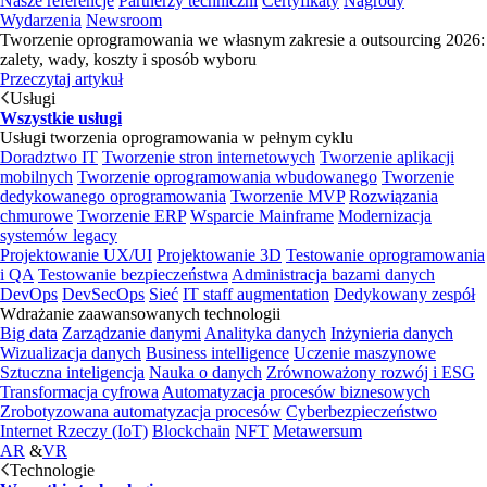
Nasze referencje
Partnerzy techniczni
Certyfikaty
Nagrody
Wydarzenia
Newsroom
Tworzenie oprogramowania we własnym zakresie a outsourcing 2026:
zalety, wady, koszty i sposób wyboru
Przeczytaj artykuł
Usługi
Wszystkie usługi
Usługi tworzenia oprogramowania w pełnym cyklu
Doradztwo IT
Tworzenie stron internetowych
Tworzenie aplikacji
mobilnych
Tworzenie oprogramowania wbudowanego
Tworzenie
dedykowanego oprogramowania
Tworzenie MVP
Rozwiązania
chmurowe
Tworzenie ERP
Wsparcie Mainframe
Modernizacja
systemów legacy
Projektowanie UX/UI
Projektowanie 3D
Testowanie oprogramowania
i QA
Testowanie bezpieczeństwa
Administracja bazami danych
DevOps
DevSecOps
Sieć
IT staff augmentation
Dedykowany zespół
Wdrażanie zaawansowanych technologii
Big data
Zarządzanie danymi
Analityka danych
Inżynieria danych
Wizualizacja danych
Business intelligence
Uczenie maszynowe
Sztuczna inteligencja
Nauka o danych
Zrównoważony rozwój i ESG
Transformacja cyfrowa
Automatyzacja procesów biznesowych
Zrobotyzowana automatyzacja procesów
Cyberbezpieczeństwo
Internet Rzeczy (IoT)
Blockchain
NFT
Metawersum
AR
&
VR
Technologie