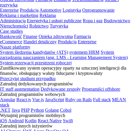
rozrywka
Enterprise
Produkcja
Automotive
Logistyka
Oprogramowanie
Reklama i marketing
Reklama
Administracja
Energetyka i usługi publiczne
Ropa i gaz
Budownictwo
Nieruchomości
Rolnictwo
Turystyka
Case studies
Bankowość
Finanse
Opieka zdrowotna
Farmacja
eCommerce
Handel detaliczny
Produkcja
Enterprise
Nasze platformy
System śledzenia kandydatów (ATS)
systemem HRM
System
zarządzania nauczaniem (ang. LMS - Learning Management System)
System rezerwacji przestrzeni roboczej
Zunifikowany system operacyjny oparty na sztucznej inteligencji dla
finansów, obsługujący waluty fiducjarne i kryptowaluty
Przeczytaj studium przypadku
Zatrudnij dedykowanych programistów
IT staff augmentation
Dedykowane zespoły
Programiści offshore
Zatrudnij programistów webowych
Angular
React.js
Vue.js
JavaScript
Ruby on Rails
Full stack
MEAN
stack
.NET
Java
PHP
Python
Golang
Cobol
Wynajmij programistów mobilnych
iOS
Android
Kotlin
React Native
Swift
Zatrudnij innych inżynierów