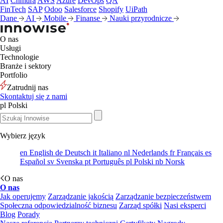
AI
Chmura
AWS
Azure
DevOps
QA
FinTech
SAP
Odoo
Salesforce
Shopify
UiPath
Dane
AI
Mobile
Finanse
Nauki przyrodnicze
O nas
Usługi
Technologie
Branże i sektory
Portfolio
Zatrudnij nas
Skontaktuj się z nami
pl
Polski
Wybierz język
en
English
de
Deutsch
it
Italiano
nl
Nederlands
fr
Français
es
Español
sv
Svenska
pt
Português
pl
Polski
nb
Norsk
O nas
O nas
Jak operujemy
Zarządzanie jakością
Zarządzanie bezpieczeństwem
Społeczna odpowiedzialność biznesu
Zarząd spółki
Nasi eksperci
Blog
Porady