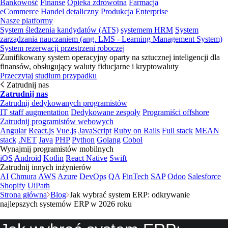
Bankowość
Finanse
Opieka zdrowotna
Farmacja
eCommerce
Handel detaliczny
Produkcja
Enterprise
Nasze platformy
System śledzenia kandydatów (ATS)
systemem HRM
System
zarządzania nauczaniem (ang. LMS - Learning Management System)
System rezerwacji przestrzeni roboczej
Zunifikowany system operacyjny oparty na sztucznej inteligencji dla
finansów, obsługujący waluty fiducjarne i kryptowaluty
Przeczytaj studium przypadku
Zatrudnij nas
Zatrudnij nas
Zatrudnij dedykowanych programistów
IT staff augmentation
Dedykowane zespoły
Programiści offshore
Zatrudnij programistów webowych
Angular
React.js
Vue.js
JavaScript
Ruby on Rails
Full stack
MEAN
stack
.NET
Java
PHP
Python
Golang
Cobol
Wynajmij programistów mobilnych
iOS
Android
Kotlin
React Native
Swift
Zatrudnij innych inżynierów
AI
Chmura
AWS
Azure
DevOps
QA
FinTech
SAP
Odoo
Salesforce
Shopify
UiPath
Strona główna
Blog
Jak wybrać system ERP: odkrywanie
najlepszych systemów ERP w 2026 roku