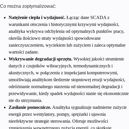
Co można zoptymalizować:
Natężenie ciepła i wydajność.
Łącząc dane SCADA z
warunkami otoczenia i historycznymi krzywymi wydajności,
analityka wykrywa odchylenia od optymalnych punktów pracy,
określa ilościowo straty wydajności spowodowane
zanieczyszczeniem, wyciekiem lub zużyciem i zaleca optymalne
wartości zadane.
Wykrywanie degradacji sprzętu.
Wysokiej jakości strumienie
danych z czujników wibracyjnych, termodynamicznych i
akustycznych, w połączeniu z inspekcjami komputerowymi,
umożliwiają analitykom śledzenie stopniowej erozji wydajności,
odróżnianie normalnego starzenia od nienormalnej degradacji i
przewidywanie, kiedy spadek wydajności stanie się ekonomicznie
nie do utrzymania.
Zasilanie pomocnicze.
Analityka sygnalizuje nadmierne zużycie
energii przez wentylatory, pompy, sprężarki i ujawnia
nieefektywne strategie sterowania. Oferuje możliwości
zmniejszenia wewnętrznego zużycia energii, co skutkuje