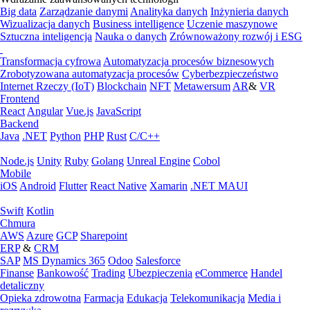
Big data
Zarządzanie danymi
Analityka danych
Inżynieria danych
Wizualizacja danych
Business intelligence
Uczenie maszynowe
Sztuczna inteligencja
Nauka o danych
Zrównoważony rozwój i ESG
Transformacja cyfrowa
Automatyzacja procesów biznesowych
Zrobotyzowana automatyzacja procesów
Cyberbezpieczeństwo
Internet Rzeczy (IoT)
Blockchain
NFT
Metawersum
AR
&
VR
Frontend
React
Angular
Vue.js
JavaScript
Backend
Java
.NET
Python
PHP
Rust
C/C++
Node.js
Unity
Ruby
Golang
Unreal Engine
Cobol
Mobile
iOS
Android
Flutter
React Native
Xamarin
.NET MAUI
Swift
Kotlin
Chmura
AWS
Azure
GCP
Sharepoint
ERP
&
CRM
SAP
MS Dynamics 365
Odoo
Salesforce
Finanse
Bankowość
Trading
Ubezpieczenia
eCommerce
Handel
detaliczny
Opieka zdrowotna
Farmacja
Edukacja
Telekomunikacja
Media i