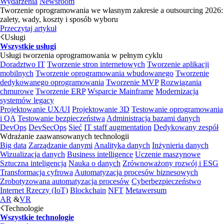
Wydarzenia
Newsroom
Tworzenie oprogramowania we własnym zakresie a outsourcing 2026:
zalety, wady, koszty i sposób wyboru
Przeczytaj artykuł
Usługi
Wszystkie usługi
Usługi tworzenia oprogramowania w pełnym cyklu
Doradztwo IT
Tworzenie stron internetowych
Tworzenie aplikacji
mobilnych
Tworzenie oprogramowania wbudowanego
Tworzenie
dedykowanego oprogramowania
Tworzenie MVP
Rozwiązania
chmurowe
Tworzenie ERP
Wsparcie Mainframe
Modernizacja
systemów legacy
Projektowanie UX/UI
Projektowanie 3D
Testowanie oprogramowania
i QA
Testowanie bezpieczeństwa
Administracja bazami danych
DevOps
DevSecOps
Sieć
IT staff augmentation
Dedykowany zespół
Wdrażanie zaawansowanych technologii
Big data
Zarządzanie danymi
Analityka danych
Inżynieria danych
Wizualizacja danych
Business intelligence
Uczenie maszynowe
Sztuczna inteligencja
Nauka o danych
Zrównoważony rozwój i ESG
Transformacja cyfrowa
Automatyzacja procesów biznesowych
Zrobotyzowana automatyzacja procesów
Cyberbezpieczeństwo
Internet Rzeczy (IoT)
Blockchain
NFT
Metawersum
AR
&
VR
Technologie
Wszystkie technologie