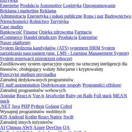
rozrywka
Enterprise
Produkcja
Automotive
Logistyka
Oprogramowanie
Reklama i marketing
Reklama
Administracja
Energetyka i usługi publiczne
Ropa i gaz
Budownictwo
Nieruchomości
Rolnictwo
Turystyka
Case studies
Bankowość
Finanse
Opieka zdrowotna
Farmacja
eCommerce
Handel detaliczny
Produkcja
Enterprise
Nasze platformy
System śledzenia kandydatów (ATS)
systemem HRM
System
zarządzania nauczaniem (ang. LMS - Learning Management System)
System rezerwacji przestrzeni roboczej
Zunifikowany system operacyjny oparty na sztucznej inteligencji dla
finansów, obsługujący waluty fiducjarne i kryptowaluty
Przeczytaj studium przypadku
Zatrudnij dedykowanych programistów
IT staff augmentation
Dedykowane zespoły
Programiści offshore
Zatrudnij programistów webowych
Angular
React.js
Vue.js
JavaScript
Ruby on Rails
Full stack
MEAN
stack
.NET
Java
PHP
Python
Golang
Cobol
Wynajmij programistów mobilnych
iOS
Android
Kotlin
React Native
Swift
Zatrudnij innych inżynierów
AI
Chmura
AWS
Azure
DevOps
QA