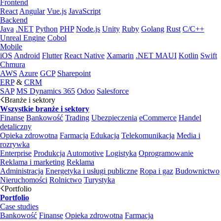
Frontend
React
Angular
Vue.js
JavaScript
Backend
Java
.NET
Python
PHP
Node.js
Unity
Ruby
Golang
Rust
C/C++
Unreal Engine
Cobol
Mobile
iOS
Android
Flutter
React Native
Xamarin
.NET MAUI
Kotlin
Swift
Chmura
AWS
Azure
GCP
Sharepoint
ERP
&
CRM
SAP
MS Dynamics 365
Odoo
Salesforce
Branże i sektory
Wszystkie branże i sektory
Finanse
Bankowość
Trading
Ubezpieczenia
eCommerce
Handel
detaliczny
Opieka zdrowotna
Farmacja
Edukacja
Telekomunikacja
Media i
rozrywka
Enterprise
Produkcja
Automotive
Logistyka
Oprogramowanie
Reklama i marketing
Reklama
Administracja
Energetyka i usługi publiczne
Ropa i gaz
Budownictwo
Nieruchomości
Rolnictwo
Turystyka
Portfolio
Portfolio
Case studies
Bankowość
Finanse
Opieka zdrowotna
Farmacja