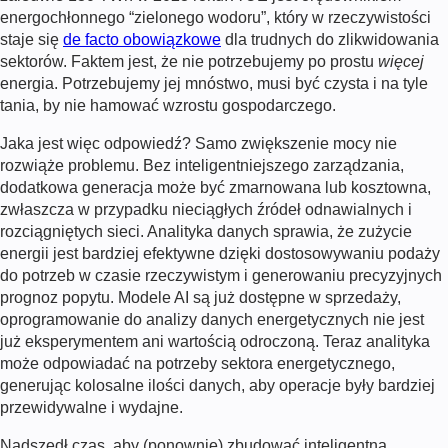
energochłonnego “zielonego wodoru”, który w rzeczywistości
staje się
de facto obowiązkowe
dla trudnych do zlikwidowania
sektorów. Faktem jest, że nie potrzebujemy po prostu
więcej
energia. Potrzebujemy jej mnóstwo, musi być czysta i na tyle
tania, by nie hamować wzrostu gospodarczego.
Jaka jest więc odpowiedź? Samo zwiększenie mocy nie
rozwiąże problemu. Bez inteligentniejszego zarządzania,
dodatkowa generacja może być zmarnowana lub kosztowna,
zwłaszcza w przypadku nieciągłych źródeł odnawialnych i
rozciągniętych sieci. Analityka danych sprawia, że zużycie
energii jest bardziej efektywne dzięki dostosowywaniu podaży
do potrzeb w czasie rzeczywistym i generowaniu precyzyjnych
prognoz popytu. Modele AI są już dostępne w sprzedaży,
oprogramowanie do analizy danych energetycznych
nie jest
już eksperymentem ani wartością odroczoną. Teraz analityka
może odpowiadać na potrzeby sektora energetycznego,
generując kolosalne ilości danych, aby operacje były bardziej
przewidywalne i wydajne.
Nadszedł czas, aby (ponownie) zbudować inteligentną