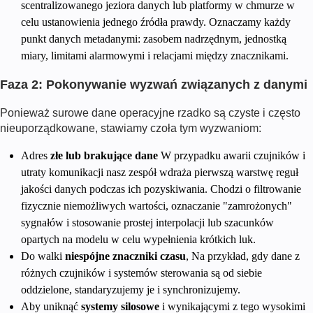
scentralizowanego jeziora danych lub platformy w chmurze w
celu ustanowienia jednego źródła prawdy. Oznaczamy każdy
punkt danych metadanymi: zasobem nadrzędnym, jednostką
miary, limitami alarmowymi i relacjami między znacznikami.
Faza 2: Pokonywanie wyzwań związanych z danymi
Ponieważ surowe dane operacyjne rzadko są czyste i często
nieuporządkowane, stawiamy czoła tym wyzwaniom:
Adres
złe lub brakujące dane
W przypadku awarii czujników i
utraty komunikacji nasz zespół wdraża pierwszą warstwę reguł
jakości danych podczas ich pozyskiwania. Chodzi o filtrowanie
fizycznie niemożliwych wartości, oznaczanie "zamrożonych"
sygnałów i stosowanie prostej interpolacji lub szacunków
opartych na modelu w celu wypełnienia krótkich luk.
Do walki
niespójne znaczniki czasu
, Na przykład, gdy dane z
różnych czujników i systemów sterowania są od siebie
oddzielone, standaryzujemy je i synchronizujemy.
Aby uniknąć
systemy silosowe
i wynikającymi z tego wysokimi