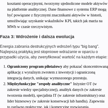
kosztami operacyjnymi, tworzymy ujednolicone modele aktywów
na platformie analitycznej. Dane finansowe z systemu ERP mogą
być powiązane z fizycznymi znacznikami aktywów w historii,
umożliwiając uzyskanie wskaźników KPI, takich jak marża na
MWh w czasie rzeczywistym.
Faza 3: Wdrożenie i dalsza ewolucja
Energia zabrania destrukcyjnych wdrożeń typu “big bang”.
Najlepszą praktyką jest stopniowe wdrażanie w oparciu o
przypadki użycia, aby zweryfikować wartość na każdym etapie:
Ograniczony program pilotażowy
aby pokazać skoncentrowaną
aplikację z wyraźnym zwrotem z inwestycji i ograniczoną
integracją danych, unikając wymuszonego przestoju.
Międzyfunkcyjne "zespoły analityczne"
Inżynier OT (w
zakresie wiedzy specjalistycznej), analityk danych (w zakresie
tworzenia modeli), specjalista IT (w zakresie infrastruktury) oraz
lider biznesowy (w zakresie konserwacji lub handlu). Zapewnia
to zarówno praktyczne, jak i komercyjne rozwiązania.