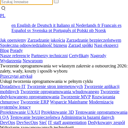
PL
en
English
de
Deutsch
it
Italiano
nl
Nederlands
fr
Français
es
Español
sv
Svenska
pt
Português
pl
Polski
nb
Norsk
Jak operujemy
Zarządzanie jakością
Zarządzanie bezpieczeństwem
Społeczna odpowiedzialność biznesu
Zarząd spółki
Nasi eksperci
Blog
Porady
Nasze referencje
Partnerzy techniczni
Certyfikaty
Nagrody
Wydarzenia
Newsroom
Tworzenie oprogramowania we własnym zakresie a outsourcing 2026:
zalety, wady, koszty i sposób wyboru
Przeczytaj artykuł
Usługi tworzenia oprogramowania w pełnym cyklu
Doradztwo IT
Tworzenie stron internetowych
Tworzenie aplikacji
mobilnych
Tworzenie oprogramowania wbudowanego
Tworzenie
dedykowanego oprogramowania
Tworzenie MVP
Rozwiązania
chmurowe
Tworzenie ERP
Wsparcie Mainframe
Modernizacja
systemów legacy
Projektowanie UX/UI
Projektowanie 3D
Testowanie oprogramowania
i QA
Testowanie bezpieczeństwa
Administracja bazami danych
DevOps
DevSecOps
Sieć
IT staff augmentation
Dedykowany zespół
Wdrażanie zaawansowanych technologii