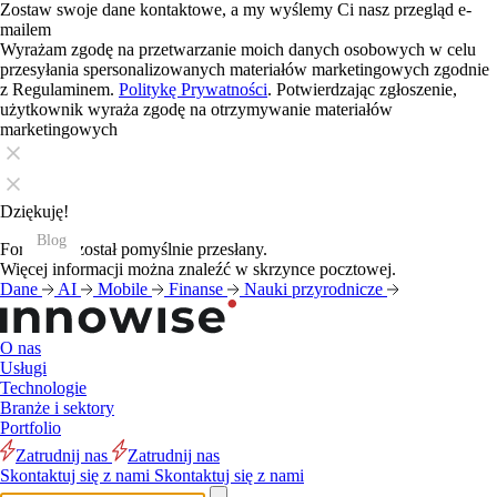
Zostaw swoje dane kontaktowe, a my wyślemy Ci nasz przegląd e-
mailem
Wyrażam zgodę na przetwarzanie moich danych osobowych w celu
przesyłania spersonalizowanych materiałów marketingowych zgodnie
z Regulaminem.
Politykę Prywatności
. Potwierdzając zgłoszenie,
użytkownik wyraża zgodę na otrzymywanie materiałów
marketingowych
Dziękuję!
Blog
Blog
Blog
Blog
Blog
Blog
Blog
Blog
Blog
Blog
Blog
Blog
Formularz został pomyślnie przesłany.
Więcej informacji można znaleźć w skrzynce pocztowej.
Dane
AI
Mobile
Finanse
Nauki przyrodnicze
O nas
Usługi
Technologie
Branże i sektory
Portfolio
Zatrudnij nas
Zatrudnij nas
Skontaktuj się z nami
Skontaktuj się z nami