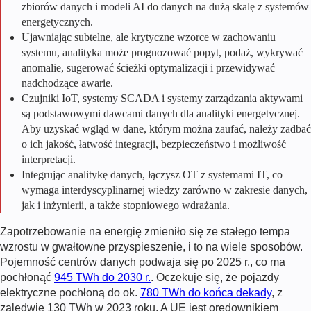
zbiorów danych i modeli AI do danych na dużą skalę z systemów
energetycznych.
Ujawniając subtelne, ale krytyczne wzorce w zachowaniu
systemu, analityka może prognozować popyt, podaż, wykrywać
anomalie, sugerować ścieżki optymalizacji i przewidywać
nadchodzące awarie.
Czujniki IoT, systemy SCADA i systemy zarządzania aktywami
są podstawowymi dawcami danych dla analityki energetycznej.
Aby uzyskać wgląd w dane, którym można zaufać, należy zadbać
o ich jakość, łatwość integracji, bezpieczeństwo i możliwość
interpretacji.
Integrując analitykę danych, łączysz OT z systemami IT, co
wymaga interdyscyplinarnej wiedzy zarówno w zakresie danych,
jak i inżynierii, a także stopniowego wdrażania.
Zapotrzebowanie na energię zmieniło się ze stałego tempa
wzrostu w gwałtowne przyspieszenie, i to na wiele sposobów.
Pojemność centrów danych podwaja się po 2025 r., co ma
pochłonąć
945 TWh do 2030 r.
. Oczekuje się, że pojazdy
elektryczne pochłoną do ok.
780 TWh do końca dekady
, z
zaledwie 130 TWh w 2023 roku. A UE jest orędownikiem