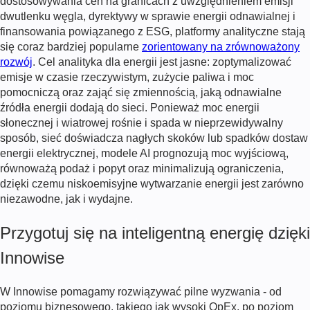
dostosowywania cen na granicach z uwzględnieniem emisji
dwutlenku węgla, dyrektywy w sprawie energii odnawialnej i
finansowania powiązanego z ESG, platformy analityczne stają
się coraz bardziej popularne
zorientowany na zrównoważony
rozwój
. Cel
analityka dla energii
jest jasne: zoptymalizować
emisje w czasie rzeczywistym, zużycie paliwa i moc
pomocniczą oraz zająć się zmiennością, jaką odnawialne
źródła energii dodają do sieci. Ponieważ moc energii
słonecznej i wiatrowej rośnie i spada w nieprzewidywalny
sposób, sieć doświadcza nagłych skoków lub spadków dostaw
energii elektrycznej, modele AI prognozują moc wyjściową,
równoważą podaż i popyt oraz minimalizują ograniczenia,
dzięki czemu niskoemisyjne wytwarzanie energii jest zarówno
niezawodne, jak i wydajne.
Przygotuj się na inteligentną energię dzięki
Innowise
W Innowise pomagamy rozwiązywać pilne wyzwania - od
poziomu biznesowego, takiego jak wysoki OpEx, po poziom