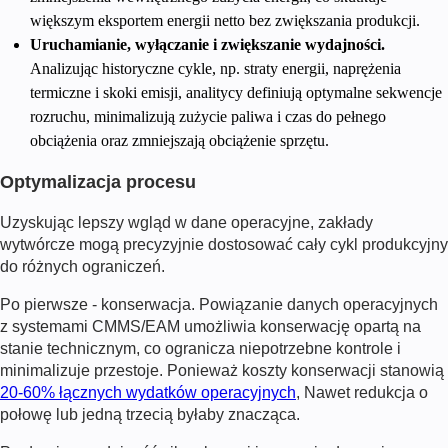
większym eksportem energii netto bez zwiększania produkcji.
Uruchamianie, wyłączanie i zwiększanie wydajności.
Analizując historyczne cykle, np. straty energii, naprężenia
termiczne i skoki emisji, analitycy definiują optymalne sekwencje
rozruchu, minimalizują zużycie paliwa i czas do pełnego
obciążenia oraz zmniejszają obciążenie sprzętu.
Optymalizacja procesu
Uzyskując lepszy wgląd w dane operacyjne, zakłady
wytwórcze mogą precyzyjnie dostosować cały cykl produkcyjny
do różnych ograniczeń.
Po pierwsze - konserwacja. Powiązanie danych operacyjnych
z systemami CMMS/EAM umożliwia konserwację opartą na
stanie technicznym, co ogranicza niepotrzebne kontrole i
minimalizuje przestoje. Ponieważ koszty konserwacji stanowią
20-60% łącznych wydatków operacyjnych
, Nawet redukcja o
połowę lub jedną trzecią byłaby znacząca.