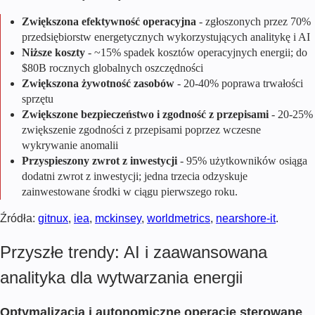
Zwiększona efektywność operacyjna
- zgłoszonych przez 70%
przedsiębiorstw energetycznych wykorzystujących analitykę i AI
Niższe koszty
- ~15% spadek kosztów operacyjnych energii; do
$80B rocznych globalnych oszczędności
Zwiększona żywotność zasobów
- 20-40% poprawa trwałości
sprzętu
Zwiększone bezpieczeństwo i zgodność z przepisami
- 20-25%
zwiększenie zgodności z przepisami poprzez wczesne
wykrywanie anomalii
Przyspieszony zwrot z inwestycji
- 95% użytkowników osiąga
dodatni zwrot z inwestycji; jedna trzecia odzyskuje
zainwestowane środki w ciągu pierwszego roku.
Źródła:
gitnux
,
iea
,
mckinsey
,
worldmetrics
,
nearshore-it
.
Przyszłe trendy: AI i zaawansowana
analityka dla wytwarzania energii
Optymalizacja i autonomiczne operacje sterowane