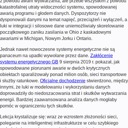
z powodu awarii wytwarzania, ale przede wszystkim z powodu
katastrofalnej utraty widoczności systemu, spowodowanej
awarią programu i głodem danych. Dyspozytorzy nie
dysponowali danymi na temat napięć, przeciążeń i wyłączeń, a
luki w integracji i silosowe dane uniemożliwiały skorelowanie
początkowego zaniku zasilania w Ohio z kaskadowymi
awariami w Michigan, Nowym Jorku i Ontario.
Jednak nawet nowoczesne systemy energetyczne nie są
panaceum na upadki wywołane przez dane.
Zakłócenie
systemu energetycznego GB
9 sierpnia 2019 r. pokazał, jak
spowodowane piorunami awarie w dwóch krytycznych
obiektach sparaliżowały ponad milion osób, sieci transportowe
i służby ratunkowe.
Oficjalne dochodzenie
stwierdzono, między
innymi, że luki w modelowaniu i wykorzystaniu danych
doprowadziły do niedoszacowania strat i skutków wytwarzania
energii. Bardziej zaawansowana analiza danych mogłaby
pomóc w ograniczeniu tych skutków.
Lekcja krystalizuje się: wraz ze wzrostem złożoności sieci,
poleganie na inteligentnej infrastrukturze w celu szybkiego