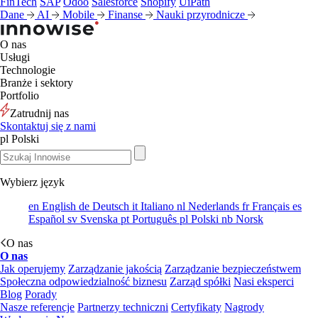
FinTech
SAP
Odoo
Salesforce
Shopify
UiPath
Dane
AI
Mobile
Finanse
Nauki przyrodnicze
O nas
Usługi
Technologie
Branże i sektory
Portfolio
Zatrudnij nas
Skontaktuj się z nami
pl
Polski
Wybierz język
en
English
de
Deutsch
it
Italiano
nl
Nederlands
fr
Français
es
Español
sv
Svenska
pt
Português
pl
Polski
nb
Norsk
O nas
O nas
Jak operujemy
Zarządzanie jakością
Zarządzanie bezpieczeństwem
Społeczna odpowiedzialność biznesu
Zarząd spółki
Nasi eksperci
Blog
Porady
Nasze referencje
Partnerzy techniczni
Certyfikaty
Nagrody