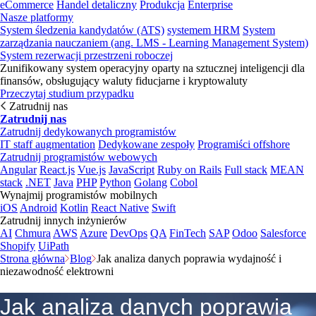
eCommerce
Handel detaliczny
Produkcja
Enterprise
Nasze platformy
System śledzenia kandydatów (ATS)
systemem HRM
System
zarządzania nauczaniem (ang. LMS - Learning Management System)
System rezerwacji przestrzeni roboczej
Zunifikowany system operacyjny oparty na sztucznej inteligencji dla
finansów, obsługujący waluty fiducjarne i kryptowaluty
Przeczytaj studium przypadku
Zatrudnij nas
Zatrudnij nas
Zatrudnij dedykowanych programistów
IT staff augmentation
Dedykowane zespoły
Programiści offshore
Zatrudnij programistów webowych
Angular
React.js
Vue.js
JavaScript
Ruby on Rails
Full stack
MEAN
stack
.NET
Java
PHP
Python
Golang
Cobol
Wynajmij programistów mobilnych
iOS
Android
Kotlin
React Native
Swift
Zatrudnij innych inżynierów
AI
Chmura
AWS
Azure
DevOps
QA
FinTech
SAP
Odoo
Salesforce
Shopify
UiPath
Strona główna
Blog
Jak analiza danych poprawia wydajność i
niezawodność elektrowni
Jak analiza danych poprawia