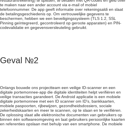
restaurantrekening) te splitsen, te betalen met QR-codes en geld over
te maken naar een ander account via e-mail of mobiel
telefoonnummer. De app geeft informatie over rekeningsaldi en slaat
de betalingsgeschiedenis op. Om vertrouwelijke gegevens te
beschermen, hebben we een beveiligingssysteem (TLS 1.2, SSL
Pinning geïntegreerd, gecontroleerd op geroote apparaten) en PIN-
codevalidatie en gegevensversleuteling gebruikt.
Geval №2
Onlangs bouwde ons projectteam een veilige ID-scanner en een
digitale portemonnee-app die digitale identiteiten helpt verifiëren en
veilige transacties garandeert. De Android applicatie is een mobiele
digitale portemonnee met een ID scanner om ID's, bankkaarten,
mobiele paspoorten, rijbewijzen, gezondheidsdossiers, sociale
zekerheidskaarten en meer te scannen, op te slaan en te verifiëren.
De oplossing slaat alle elektronische documenten van gebruikers op
binnen één softwareomgeving en laat gebruikers persoonlijke kaarten
en referenties opslaan met behulp van een smartphone. De mobiele