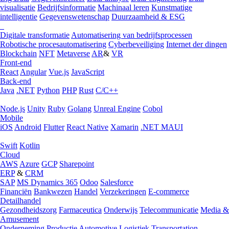
visualisatie
Bedrijfsinformatie
Machinaal leren
Kunstmatige
intelligentie
Gegevenswetenschap
Duurzaamheid & ESG
Digitale transformatie
Automatisering van bedrijfsprocessen
Robotische procesautomatisering
Cyberbeveiliging
Internet der dingen
Blockchain
NFT
Metaverse
AR
&
VR
Front-end
React
Angular
Vue.js
JavaScript
Back-end
Java
.NET
Python
PHP
Rust
C/C++
Node.js
Unity
Ruby
Golang
Unreal Engine
Cobol
Mobile
iOS
Android
Flutter
React Native
Xamarin
.NET MAUI
Swift
Kotlin
Cloud
AWS
Azure
GCP
Sharepoint
ERP
&
CRM
SAP
MS Dynamics 365
Odoo
Salesforce
Financiën
Bankwezen
Handel
Verzekeringen
E-commerce
Detailhandel
Gezondheidszorg
Farmaceutica
Onderwijs
Telecommunicatie
Media &
Amusement
Onderneming
Productie
Automotive
Logistiek
Transportation