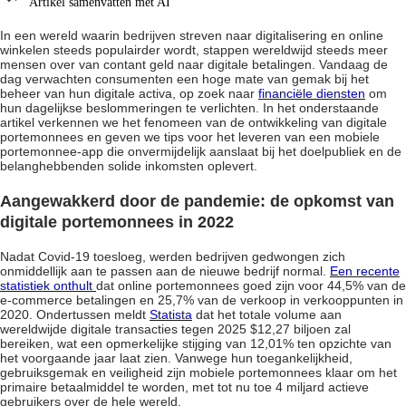
Artikel samenvatten met AI
In een wereld waarin bedrijven streven naar digitalisering en online
winkelen steeds populairder wordt, stappen wereldwijd steeds meer
mensen over van contant geld naar digitale betalingen. Vandaag de
dag verwachten consumenten een hoge mate van gemak bij het
beheer van hun digitale activa, op zoek naar
financiële diensten
om
hun dagelijkse beslommeringen te verlichten. In het onderstaande
artikel verkennen we het fenomeen van de ontwikkeling van digitale
portemonnees en geven we tips voor het leveren van een mobiele
portemonnee-app die onvermijdelijk aanslaat bij het doelpubliek en de
belanghebbenden solide inkomsten oplevert.
Aangewakkerd door de pandemie: de opkomst van
digitale portemonnees in 2022
Nadat Covid-19 toesloeg, werden bedrijven gedwongen zich
onmiddellijk aan te passen aan de nieuwe bedrijf normal.
Een recente
statistiek onthult
dat online portemonnees goed zijn voor 44,5% van de
e-commerce betalingen en 25,7% van de verkoop in verkooppunten in
2020. Ondertussen meldt
Statista
dat het totale volume aan
wereldwijde digitale transacties tegen 2025 $12,27 biljoen zal
bereiken, wat een opmerkelijke stijging van 12,01% ten opzichte van
het voorgaande jaar laat zien. Vanwege hun toegankelijkheid,
gebruiksgemak en veiligheid zijn mobiele portemonnees klaar om het
primaire betaalmiddel te worden, met tot nu toe 4 miljard actieve
gebruikers over de hele wereld.