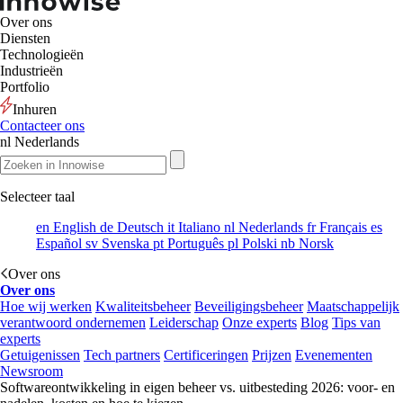
Over ons
Diensten
Technologieën
Industrieën
Portfolio
Inhuren
Contacteer ons
nl
Nederlands
Selecteer taal
en
English
de
Deutsch
it
Italiano
nl
Nederlands
fr
Français
es
Español
sv
Svenska
pt
Português
pl
Polski
nb
Norsk
Over ons
Over ons
Hoe wij werken
Kwaliteitsbeheer
Beveiligingsbeheer
Maatschappelijk
verantwoord ondernemen
Leiderschap
Onze experts
Blog
Tips van
experts
Getuigenissen
Tech partners
Certificeringen
Prijzen
Evenementen
Newsroom
Softwareontwikkeling in eigen beheer vs. uitbesteding 2026: voor- en