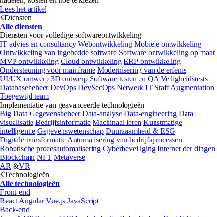
nadelen, kosten en hoe te kiezen
Lees het artikel
Diensten
Alle diensten
Diensten voor volledige softwareontwikkeling
IT advies en consultancy
Webontwikkeling
Mobiele ontwikkeling
Ontwikkeling van ingebedde software
Software ontwikkeling op maat
MVP ontwikkeling
Cloud ontwikkeling
ERP-ontwikkeling
Ondersteuning voor mainframe
Modernisering van de erfenis
UI/UX ontwerp
3D ontwerp
Software testen en QA
Veiligheidstests
Databasebeheer
DevOps
DevSecOps
Netwerk
IT Staff Augmentation
Toegewijd team
Implementatie van geavanceerde technologieën
Big Data
Gegevensbeheer
Data-analyse
Data-engineering
Data
visualisatie
Bedrijfsinformatie
Machinaal leren
Kunstmatige
intelligentie
Gegevenswetenschap
Duurzaamheid & ESG
Digitale transformatie
Automatisering van bedrijfsprocessen
Robotische procesautomatisering
Cyberbeveiliging
Internet der dingen
Blockchain
NFT
Metaverse
AR
&
VR
Technologieën
Alle technologieën
Front-end
React
Angular
Vue.js
JavaScript
Back-end