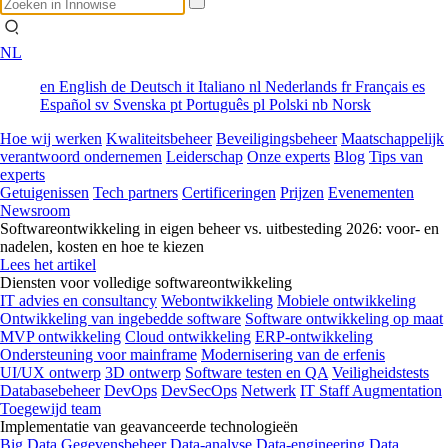
NL
en
English
de
Deutsch
it
Italiano
nl
Nederlands
fr
Français
es
Español
sv
Svenska
pt
Português
pl
Polski
nb
Norsk
Hoe wij werken
Kwaliteitsbeheer
Beveiligingsbeheer
Maatschappelijk
verantwoord ondernemen
Leiderschap
Onze experts
Blog
Tips van
experts
Getuigenissen
Tech partners
Certificeringen
Prijzen
Evenementen
Newsroom
Softwareontwikkeling in eigen beheer vs. uitbesteding 2026: voor- en
nadelen, kosten en hoe te kiezen
Lees het artikel
Diensten voor volledige softwareontwikkeling
IT advies en consultancy
Webontwikkeling
Mobiele ontwikkeling
Ontwikkeling van ingebedde software
Software ontwikkeling op maat
MVP ontwikkeling
Cloud ontwikkeling
ERP-ontwikkeling
Ondersteuning voor mainframe
Modernisering van de erfenis
UI/UX ontwerp
3D ontwerp
Software testen en QA
Veiligheidstests
Databasebeheer
DevOps
DevSecOps
Netwerk
IT Staff Augmentation
Toegewijd team
Implementatie van geavanceerde technologieën
Big Data
Gegevensbeheer
Data-analyse
Data-engineering
Data