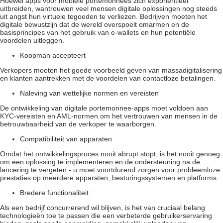
Hoewel apps voor mobiele portemonnees zich exponentieel
uitbreiden, wantrouwen veel mensen digitale oplossingen nog steeds
uit angst hun virtuele tegoeden te verliezen. Bedrijven moeten het
digitale bewustzijn dat de wereld overspoelt omarmen en de
basisprincipes van het gebruik van e-wallets en hun potentiële
voordelen uitleggen.
Koopman accepteert
Verkopers moeten het goede voorbeeld geven van massadigitalisering
en klanten aantrekken met de voordelen van contactloze betalingen.
Naleving van wettelijke normen en vereisten
De ontwikkeling van digitale portemonnee-apps moet voldoen aan
KYC-vereisten en AML-normen om het vertrouwen van mensen in de
betrouwbaarheid van de verkoper te waarborgen.
Compatibiliteit van apparaten
Omdat het ontwikkelingsproces nooit abrupt stopt, is het nooit genoeg
om een oplossing te implementeren en de ondersteuning na de
lancering te vergeten - u moet voortdurend zorgen voor probleemloze
prestaties op meerdere apparaten, besturingssystemen en platforms.
Bredere functionaliteit
Als een bedrijf concurrerend wil blijven, is het van cruciaal belang
technologieën toe te passen die een verbeterde gebruikerservaring