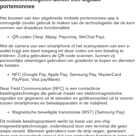
portemonnee
Het bouwen van een uitgebreide mobiele portemonnee-app is
onmogelijk zonder gebruik te maken van de technologieën die de kern
vormen van draadloze functionaliteit.
QR-codes (Seqr, Alipay, Payconiq, WeChat Pay).
Met de camera van een smartphone of het scansysteem van een e-
wallet krijgt een klant toegang tot deze codes om een betaling te
initiëren. Zodra gebruikers de QR-code scannen, kunnen zij
persoonlijke rekeningen gebruiken om goederen te kopen en diensten
te betalen.
NFC (Google Pay, Apple Pay, Samsung Pay, MasterCard
PayPass, Visa payWave).
Near Field Communication (NFC) is een contactloze
betalingstechnologie die gebruik maakt van elektromagnetische
signalen om gegevens uit te wisselen en geldtransacties uit te voeren
tussen smartphones en betaalapparaten in de nabijheid.
Magnetische beveiligde transmissie (MST) (Samsung Pay)
Dit mobiele betalingssysteem werkt op basis van pre-chip
magneetstriptechnologie, ondersteund door een terminal die geen
swipe vereist. Wanneer gebruikers over de strip vegen, genereert
deze een magnetisch signaal dat een contactloze betaling in gang zet.