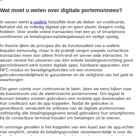
Wat moet u weten over digitale portemonnees?
In wezen werkt
e-wallets
hetzelfde doel als debet- en creditcards,
behalve dat ze volledig digitaal zijn en geen plastic dragers nodig
hebben. Voor snelle online transacties met een pc of smartphone
combineren ze betalingsacceptatiegateways en veilige opslag.
In theorie lijken de principes die de functionaliteit van e-wallets
bepalen eenvoudig, maar in de praktijk vergen soepele contactloze
transacties meer dan alleen front-end en server-side interacties. In
wezen vereist het uitvoeren van één enkele betalingsverrichting goed
gecoördineerd werk tussen digitale apps, hardware-apparaten, een
NFC-modus en beveiligingsfuncties om een immense
gebruiksvriendelijkheid te garanderen en de veiligheid van het geld te
waarborgen.
Om geen ruimte voor controverse te laten, laten we eens kijken naar
de basisstroom van de elektronische portemonnee. Om legaal te
kunnen betalen moeten gebruikers een mobiele app downloaden en
hun creditcard aan de app koppelen. Nadat de gebruiker is
geverifieerd, versleutelt de software van de digitale portemonnee
zelfstandig alle betalingsgegevens terwijl gebruikers hun smartphones
bij de contactloze terminal houden om betalingen uit te voeren.
In sommige gevallen is het koppelen van een kaart aan de app echter
niet verplicht, omdat de betalingsprovider verantwoordelijk is voor de