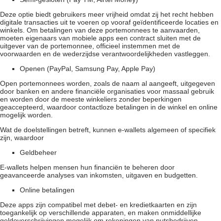
Deze optie biedt gebruikers meer vrijheid omdat zij het recht hebben
digitale transacties uit te voeren op vooraf geïdentificeerde locaties en
winkels. Om betalingen van deze portemonnees te aanvaarden,
moeten eigenaars van mobiele apps een contract sluiten met de
uitgever van de portemonnee, officieel instemmen met de
voorwaarden en de wederzijdse verantwoordelijkheden vastleggen.
Openen (PayPal, Samsung Pay, Apple Pay)
Open portemonnees worden, zoals de naam al aangeeft, uitgegeven
door banken en andere financiële organisaties voor massaal gebruik
en worden door de meeste winkeliers zonder beperkingen
geaccepteerd, waardoor contactloze betalingen in de winkel en online
mogelijk worden.
Wat de doelstellingen betreft, kunnen e-wallets algemeen of specifiek
zijn, waardoor
Geldbeheer
E-wallets helpen mensen hun financiën te beheren door
geavanceerde analyses van inkomsten, uitgaven en budgetten.
Online betalingen
Deze apps zijn compatibel met debet- en kredietkaarten en zijn
toegankelijk op verschillende apparaten, en maken onmiddellijke
geldoverschrijvingen mogelijk om rekeningen van nutsbedrijven,