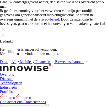
Laat uw contactgegevens achter, dan sturen we u ons overzicht per e-
mail.
Ik geef toestemming voor het verwerken van mijn persoonlijke
gegevens om gepersonaliseerd marketingmateriaal te sturen in
overeenstemming met de
Privacybeleid
. Door de inzending te
bevestigen, gaat u akkoord met het ontvangen van marketingmateriaal
Bedankt.
Het formulier is succesvol verzonden.
Blog
Blog
Blog
Blog
Blog
Blog
Blog
Blog
Blog
Blog
Blog
Blog
Meer informatie vindt u in uw mailbox.
Data
AI
Mobile
Financiën
Biowetenschappen
Over ons
Diensten
Technologieën
Industrieën
Portfolio
Inhuren
Inhuren
Contacteer ons
Contacteer ons