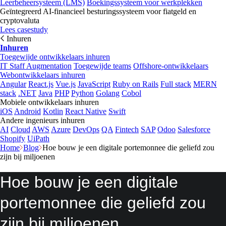
Leerbeheersysteem (LMS)
Boekingssysteem voor werkplekken
Geïntegreerd AI-financieel besturingssysteem voor fiatgeld en
cryptovaluta
Lees casestudy
Inhuren
Inhuren
Toegewijde ontwikkelaars inhuren
IT Staff Augmentation
Toegewijde teams
Offshore-ontwikkelaars
Webontwikkelaars inhuren
Angular
React.js
Vue.js
JavaScript
Ruby on Rails
Full stack
MERN
stack
.NET
Java
PHP
Python
Golang
Cobol
Mobiele ontwikkelaars inhuren
iOS
Android
Kotlin
React Native
Swift
Andere ingenieurs inhuren
AI
Cloud
AWS
Azure
DevOps
QA
Fintech
SAP
Odoo
Salesforce
Shopify
UiPath
Home
Blog
Hoe bouw je een digitale portemonnee die geliefd zou
zijn bij miljoenen
Hoe bouw je een digitale
portemonnee die geliefd zou
zijn bij miljoenen