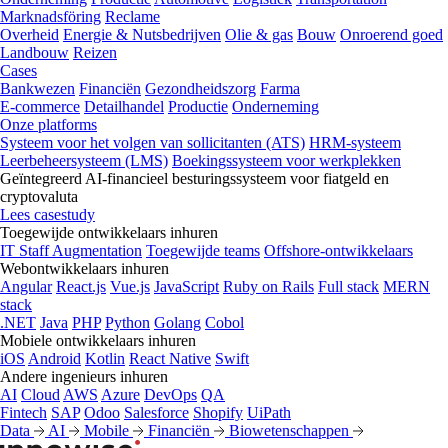
Marknadsföring
Reclame
Overheid
Energie & Nutsbedrijven
Olie & gas
Bouw
Onroerend goed
Landbouw
Reizen
Cases
Bankwezen
Financiën
Gezondheidszorg
Farma
E-commerce
Detailhandel
Productie
Onderneming
Onze platforms
Systeem voor het volgen van sollicitanten (ATS)
HRM-systeem
Leerbeheersysteem (LMS)
Boekingssysteem voor werkplekken
Geïntegreerd AI-financieel besturingssysteem voor fiatgeld en
cryptovaluta
Lees casestudy
Toegewijde ontwikkelaars inhuren
IT Staff Augmentation
Toegewijde teams
Offshore-ontwikkelaars
Webontwikkelaars inhuren
Angular
React.js
Vue.js
JavaScript
Ruby on Rails
Full stack
MERN
stack
.NET
Java
PHP
Python
Golang
Cobol
Mobiele ontwikkelaars inhuren
iOS
Android
Kotlin
React Native
Swift
Andere ingenieurs inhuren
AI
Cloud
AWS
Azure
DevOps
QA
Fintech
SAP
Odoo
Salesforce
Shopify
UiPath
Data
AI
Mobile
Financiën
Biowetenschappen