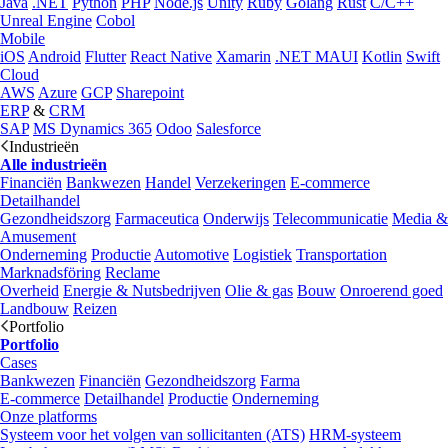
Java
.NET
Python
PHP
Node.js
Unity
Ruby
Golang
Rust
C/C++
Unreal Engine
Cobol
Mobile
iOS
Android
Flutter
React Native
Xamarin
.NET MAUI
Kotlin
Swift
Cloud
AWS
Azure
GCP
Sharepoint
ERP
&
CRM
SAP
MS Dynamics 365
Odoo
Salesforce
Industrieën
Alle industrieën
Financiën
Bankwezen
Handel
Verzekeringen
E-commerce
Detailhandel
Gezondheidszorg
Farmaceutica
Onderwijs
Telecommunicatie
Media &
Amusement
Onderneming
Productie
Automotive
Logistiek
Transportation
Marknadsföring
Reclame
Overheid
Energie & Nutsbedrijven
Olie & gas
Bouw
Onroerend goed
Landbouw
Reizen
Portfolio
Portfolio
Cases
Bankwezen
Financiën
Gezondheidszorg
Farma
E-commerce
Detailhandel
Productie
Onderneming
Onze platforms
Systeem voor het volgen van sollicitanten (ATS)
HRM-systeem