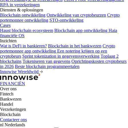
RPA in verzekeringen
Diensten & oplossingen
Blockchain ontwikkeling
Ontwikkeling van cryptobeurzen
Crypto
portemonnee ontwikkeling
STO-ontwikkeling
Cases
Haust blockchain ecosysteem
Blockchain app ontwikkeling
Haia
financiële OS
Inzichten
Wat is DeFi in bankieren?
Blockchain in het bankwezen
Crypto
portemonnee app ontwikkeling
Een notering krijgen op een
cryptobeurs
Sprint tokenization in gegevensverwerking
Toplaag 2
blockchains
Tokeniseren van gegevens
Oprichtingskosten cryptobeurs
in 2026
Beste blockchain programmeertalen
Innowise Wereldwijd
FINANCIËN
Over ons
Fintech
Bankwezen
Handel
Verzekeringen
Blockchain
Contacteer ons
nl
Nederlands