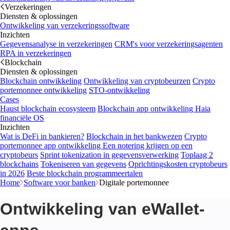
Verzekeringen
Diensten & oplossingen
Ontwikkeling van verzekeringssoftware
Inzichten
Gegevensanalyse in verzekeringen
CRM's voor verzekeringsagenten
RPA in verzekeringen
Blockchain
Diensten & oplossingen
Blockchain ontwikkeling
Ontwikkeling van cryptobeurzen
Crypto
portemonnee ontwikkeling
STO-ontwikkeling
Cases
Haust blockchain ecosysteem
Blockchain app ontwikkeling
Haia
financiële OS
Inzichten
Wat is DeFi in bankieren?
Blockchain in het bankwezen
Crypto
portemonnee app ontwikkeling
Een notering krijgen op een
cryptobeurs
Sprint tokenization in gegevensverwerking
Toplaag 2
blockchains
Tokeniseren van gegevens
Oprichtingskosten cryptobeurs
in 2026
Beste blockchain programmeertalen
Home
Software voor banken
Digitale portemonnee
Ontwikkeling van eWallet-