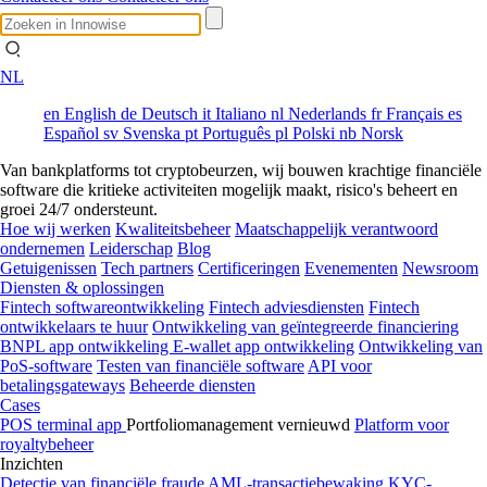
NL
en
English
de
Deutsch
it
Italiano
nl
Nederlands
fr
Français
es
Español
sv
Svenska
pt
Português
pl
Polski
nb
Norsk
Van bankplatforms tot cryptobeurzen, wij bouwen krachtige financiële
software die kritieke activiteiten mogelijk maakt, risico's beheert en
groei 24/7 ondersteunt.
Hoe wij werken
Kwaliteitsbeheer
Maatschappelijk verantwoord
ondernemen
Leiderschap
Blog
Getuigenissen
Tech partners
Certificeringen
Evenementen
Newsroom
Diensten & oplossingen
Fintech softwareontwikkeling
Fintech adviesdiensten
Fintech
ontwikkelaars te huur
Ontwikkeling van geïntegreerde financiering
BNPL app ontwikkeling
E-wallet app ontwikkeling
Ontwikkeling van
PoS-software
Testen van financiële software
API voor
betalingsgateways
Beheerde diensten
Cases
POS terminal app
Portfoliomanagement vernieuwd
Platform voor
royaltybeheer
Inzichten
Detectie van financiële fraude
AML-transactiebewaking
KYC-