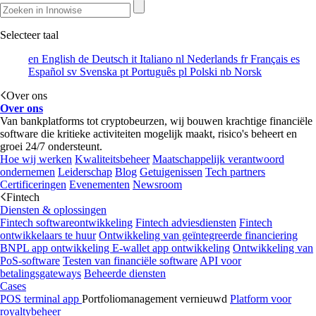
Selecteer taal
en
English
de
Deutsch
it
Italiano
nl
Nederlands
fr
Français
es
Español
sv
Svenska
pt
Português
pl
Polski
nb
Norsk
Over ons
Over ons
Van bankplatforms tot cryptobeurzen, wij bouwen krachtige financiële
software die kritieke activiteiten mogelijk maakt, risico's beheert en
groei 24/7 ondersteunt.
Hoe wij werken
Kwaliteitsbeheer
Maatschappelijk verantwoord
ondernemen
Leiderschap
Blog
Getuigenissen
Tech partners
Certificeringen
Evenementen
Newsroom
Fintech
Diensten & oplossingen
Fintech softwareontwikkeling
Fintech adviesdiensten
Fintech
ontwikkelaars te huur
Ontwikkeling van geïntegreerde financiering
BNPL app ontwikkeling
E-wallet app ontwikkeling
Ontwikkeling van
PoS-software
Testen van financiële software
API voor
betalingsgateways
Beheerde diensten
Cases
POS terminal app
Portfoliomanagement vernieuwd
Platform voor
royaltybeheer