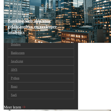
Banking web app voor
geldtransfers en verkoper
analytics
Betaling
Bankwezen
JavaScript
AWS
Python
React
SaaS
Meer lezen