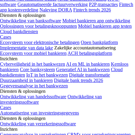
software
Geautomatiseerde factuurverwerking
P2P-transacties
Fintech
app kostenverdeling
Naleving DORA
Fintech trends 2026
Diensten & oplossingen
Ontwikkeling van banksoftware
Mobiel bankieren app ontwikkeling
Oplossingen voor betalingsknooppunten
Mobiel bankieren app testen
Cloud bankdiensten
Cases
Ecosysteem voor elektronische betalingen
Open bankplatform
Implementatie van data lake
Zakelijke accountautomatisering
Ecosysteem voor mobiel bankieren
ACH betalingsplatform
Inzichten
Cyberveiligheid in het bankwezen
AI en ML in bankieren
Kernloos
bankieren
Core banksysteem
Generatief AI in bankwezen
Cloud
bankdiensten
IoT in het bankwezen
Digitale transformatie
Duurzaamheid in bankieren
Digitale bank trends 2026
Gegevensanalyse in het bankwezen
Diensten & oplossingen
Ontwikkeling van handelssoftware
Ontwikkeling van
investeringssoftware
Cases
Automatisering van investeringsgegevens
Diensten & oplossingen
Ontwikkeling van verzekeringssoftware
Inzichten
Gegevensanalyse in verzekeringen
CRM's voor verzekeringsagenten