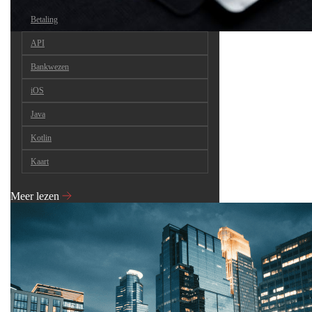
Betaling
API
Bankwezen
iOS
Java
Kotlin
Kaart
Meer lezen