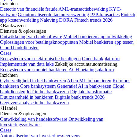
Inzichten
Detectie van financiële fraude
AML-transactiebewaking
KYC-
software
Geautomatiseerde factuurverwerking
P2P-transacties
Fintech
app kostenverdeling
Naleving DORA
Fintech trends 2026
Bankwezen
Diensten & oplossingen
Ontwikkeling van banksoftware
Mobiel bankieren app ontwikkeling
Oplossingen voor betalingsknooppunten
Mobiel bankieren app testen
Cloud bankdiensten
Cases
Ecosysteem voor elektronische betalingen
Open bankplatform
Implementatie van data lake
Zakelijke accountautomatisering
Ecosysteem voor mobiel bankieren
ACH betalingsplatform
Inzichten
Cyberveiligheid in het bankwezen
AI en ML in bankieren
Kernloos
bankieren
Core banksysteem
Generatief AI in bankwezen
Cloud
bankdiensten
IoT in het bankwezen
Digitale transformatie
Duurzaamheid in bankieren
Digitale bank trends 2026
Gegevensanalyse in het bankwezen
Handel
Diensten & oplossingen
Ontwikkeling van handelssoftware
Ontwikkeling van
investeringssoftware
Cases
Automatisering van investeringsgegevens