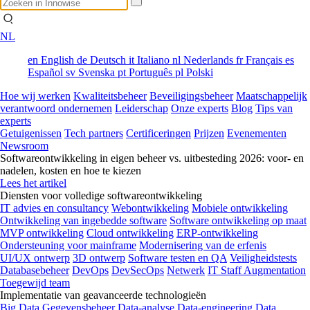
NL
en
English
de
Deutsch
it
Italiano
nl
Nederlands
fr
Français
es
Español
sv
Svenska
pt
Português
pl
Polski
Hoe wij werken
Kwaliteitsbeheer
Beveiligingsbeheer
Maatschappelijk
verantwoord ondernemen
Leiderschap
Onze experts
Blog
Tips van
experts
Getuigenissen
Tech partners
Certificeringen
Prijzen
Evenementen
Newsroom
Softwareontwikkeling in eigen beheer vs. uitbesteding 2026: voor- en
nadelen, kosten en hoe te kiezen
Lees het artikel
Diensten voor volledige softwareontwikkeling
IT advies en consultancy
Webontwikkeling
Mobiele ontwikkeling
Ontwikkeling van ingebedde software
Software ontwikkeling op maat
MVP ontwikkeling
Cloud ontwikkeling
ERP-ontwikkeling
Ondersteuning voor mainframe
Modernisering van de erfenis
UI/UX ontwerp
3D ontwerp
Software testen en QA
Veiligheidstests
Databasebeheer
DevOps
DevSecOps
Netwerk
IT Staff Augmentation
Toegewijd team
Implementatie van geavanceerde technologieën
Big Data
Gegevensbeheer
Data-analyse
Data-engineering
Data