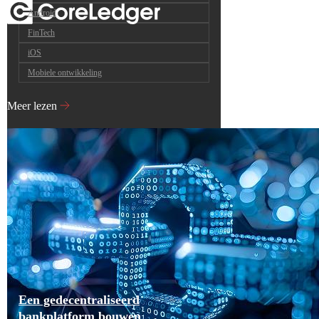
Android
FinTech
iOS
Mobiele ontwikkeling
Meer lezen
Een gedecentraliseerd
bankplatform bouwen