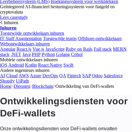
Leerbeheersysteem (LMS)
Boekingssysteem voor werkplekken
Geïntegreerd AI-financieel besturingssysteem voor fiatgeld en
cryptovaluta
Lees casestudy
Inhuren
Inhuren
Toegewijde ontwikkelaars inhuren
IT Staff Augmentation
Toegewijde teams
Offshore-ontwikkelaars
Webontwikkelaars inhuren
Angular
React.js
Vue.js
JavaScript
Ruby on Rails
Full stack
MERN
stack
.NET
Java
PHP
Python
Golang
Cobol
Mobiele ontwikkelaars inhuren
iOS
Android
Kotlin
React Native
Swift
Andere ingenieurs inhuren
AI
Cloud
AWS
Azure
DevOps
QA
Fintech
SAP
Odoo
Salesforce
Shopify
UiPath
Home
Diensten
Blockchain
Ontwikkeling van DeFi-wallets
Ontwikkelingsdiensten voor
DeFi-wallets
Onze ontwikkelingsdiensten voor DeFi-wallets omvatten