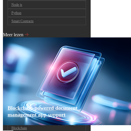
Node.js
Python
Smart Contracts
Meer lezen
Blockchain-powered document
management app support
Blockchain