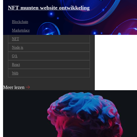
NFT munten website ontwikkeling
Blockchain
Marketplace
NFT
Node.js
QA
React
Web
Meer lezen