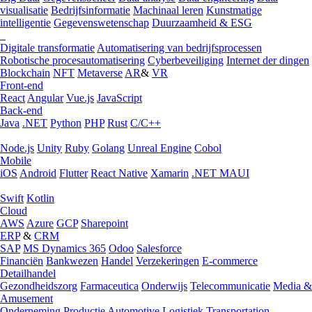
visualisatie
Bedrijfsinformatie
Machinaal leren
Kunstmatige
intelligentie
Gegevenswetenschap
Duurzaamheid & ESG
Digitale transformatie
Automatisering van bedrijfsprocessen
Robotische procesautomatisering
Cyberbeveiliging
Internet der dingen
Blockchain
NFT
Metaverse
AR
&
VR
Front-end
React
Angular
Vue.js
JavaScript
Back-end
Java
.NET
Python
PHP
Rust
C/C++
Node.js
Unity
Ruby
Golang
Unreal Engine
Cobol
Mobile
iOS
Android
Flutter
React Native
Xamarin
.NET MAUI
Swift
Kotlin
Cloud
AWS
Azure
GCP
Sharepoint
ERP
&
CRM
SAP
MS Dynamics 365
Odoo
Salesforce
Financiën
Bankwezen
Handel
Verzekeringen
E-commerce
Detailhandel
Gezondheidszorg
Farmaceutica
Onderwijs
Telecommunicatie
Media &
Amusement
Onderneming
Productie
Automotive
Logistiek
Transportation