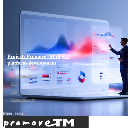
Project: PromoveTM digital
platform development
HR & aanwerving
PHP
Web
Webontwikkeling
Meer lezen