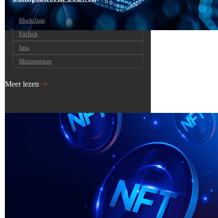
Blockchain
FinTech
Java
Microservices
Meer lezen