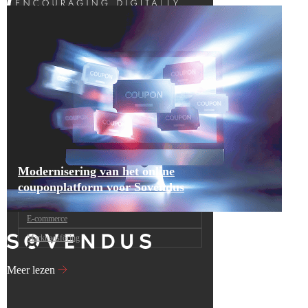
Modernisering van het online
couponplatform voor Sovendus
E-commerce
Marknadsföring
Meer lezen