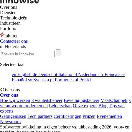
Over ons
Diensten
Technologieën
Industrieën
Portfolio
Inhuren
Contacteer ons
nl
Nederlands
Selecteer taal
en
English
de
Deutsch
it
Italiano
nl
Nederlands
fr
Français
es
Español
sv
Svenska
pt
Português
pl
Polski
Over ons
Over ons
Hoe wij werken
Kwaliteitsbeheer
Beveiligingsbeheer
Maatschappelijk
verantwoord ondernemen
Leiderschap
Onze experts
Blog
Tips van
experts
Getuigenissen
Tech partners
Certificeringen
Prijzen
Evenementen
Newsroom
Softwareontwikkeling in eigen beheer vs. uitbesteding 2026: voor- en