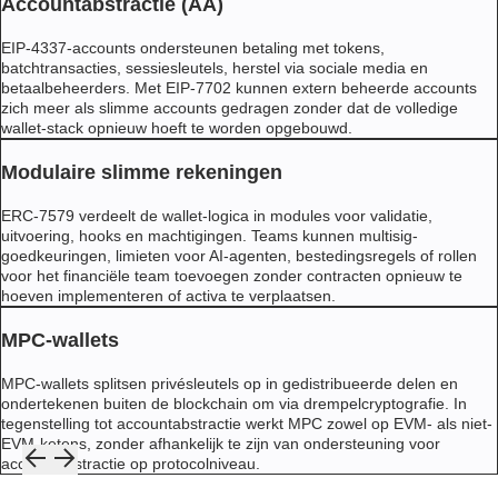
Accountabstractie (AA)
EIP-4337-accounts ondersteunen betaling met tokens,
batchtransacties, sessiesleutels, herstel via sociale media en
betaalbeheerders. Met EIP-7702 kunnen extern beheerde accounts
zich meer als slimme accounts gedragen zonder dat de volledige
wallet-stack opnieuw hoeft te worden opgebouwd.
Modulaire slimme rekeningen
ERC-7579 verdeelt de wallet-logica in modules voor validatie,
uitvoering, hooks en machtigingen. Teams kunnen multisig-
goedkeuringen, limieten voor AI-agenten, bestedingsregels of rollen
voor het financiële team toevoegen zonder contracten opnieuw te
hoeven implementeren of activa te verplaatsen.
MPC-wallets
MPC-wallets splitsen privésleutels op in gedistribueerde delen en
ondertekenen buiten de blockchain om via drempelcryptografie. In
tegenstelling tot accountabstractie werkt MPC zowel op EVM- als niet-
EVM-ketens, zonder afhankelijk te zijn van ondersteuning voor
accountabstractie op protocolniveau.