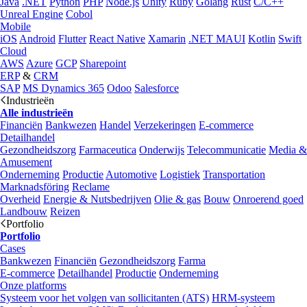
Java
.NET
Python
PHP
Node.js
Unity
Ruby
Golang
Rust
C/C++
Unreal Engine
Cobol
Mobile
iOS
Android
Flutter
React Native
Xamarin
.NET MAUI
Kotlin
Swift
Cloud
AWS
Azure
GCP
Sharepoint
ERP
&
CRM
SAP
MS Dynamics 365
Odoo
Salesforce
Industrieën
Alle industrieën
Financiën
Bankwezen
Handel
Verzekeringen
E-commerce
Detailhandel
Gezondheidszorg
Farmaceutica
Onderwijs
Telecommunicatie
Media &
Amusement
Onderneming
Productie
Automotive
Logistiek
Transportation
Marknadsföring
Reclame
Overheid
Energie & Nutsbedrijven
Olie & gas
Bouw
Onroerend goed
Landbouw
Reizen
Portfolio
Portfolio
Cases
Bankwezen
Financiën
Gezondheidszorg
Farma
E-commerce
Detailhandel
Productie
Onderneming
Onze platforms
Systeem voor het volgen van sollicitanten (ATS)
HRM-systeem