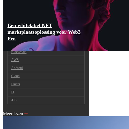
Een whitelabel NFT
marktplaatsoplossing voor Web3
Pro
Blockchain
AWS
Android
Cloud
Flutter
IT
iOS
Meer lezen