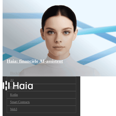
Haia: financiële AI-assistent
Blockchain
AI
FinTech
Kotlin
Smart Contracts
Web3