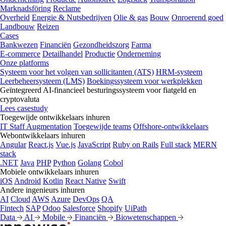
Marknadsföring
Reclame
Overheid
Energie & Nutsbedrijven
Olie & gas
Bouw
Onroerend goed
Landbouw
Reizen
Cases
Bankwezen
Financiën
Gezondheidszorg
Farma
E-commerce
Detailhandel
Productie
Onderneming
Onze platforms
Systeem voor het volgen van sollicitanten (ATS)
HRM-systeem
Leerbeheersysteem (LMS)
Boekingssysteem voor werkplekken
Geïntegreerd AI-financieel besturingssysteem voor fiatgeld en
cryptovaluta
Lees casestudy
Toegewijde ontwikkelaars inhuren
IT Staff Augmentation
Toegewijde teams
Offshore-ontwikkelaars
Webontwikkelaars inhuren
Angular
React.js
Vue.js
JavaScript
Ruby on Rails
Full stack
MERN
stack
.NET
Java
PHP
Python
Golang
Cobol
Mobiele ontwikkelaars inhuren
iOS
Android
Kotlin
React Native
Swift
Andere ingenieurs inhuren
AI
Cloud
AWS
Azure
DevOps
QA
Fintech
SAP
Odoo
Salesforce
Shopify
UiPath
Data
AI
Mobile
Financiën
Biowetenschappen