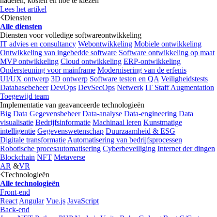
nadelen, kosten en hoe te kiezen
Lees het artikel
Diensten
Alle diensten
Diensten voor volledige softwareontwikkeling
IT advies en consultancy
Webontwikkeling
Mobiele ontwikkeling
Ontwikkeling van ingebedde software
Software ontwikkeling op maat
MVP ontwikkeling
Cloud ontwikkeling
ERP-ontwikkeling
Ondersteuning voor mainframe
Modernisering van de erfenis
UI/UX ontwerp
3D ontwerp
Software testen en QA
Veiligheidstests
Databasebeheer
DevOps
DevSecOps
Netwerk
IT Staff Augmentation
Toegewijd team
Implementatie van geavanceerde technologieën
Big Data
Gegevensbeheer
Data-analyse
Data-engineering
Data
visualisatie
Bedrijfsinformatie
Machinaal leren
Kunstmatige
intelligentie
Gegevenswetenschap
Duurzaamheid & ESG
Digitale transformatie
Automatisering van bedrijfsprocessen
Robotische procesautomatisering
Cyberbeveiliging
Internet der dingen
Blockchain
NFT
Metaverse
AR
&
VR
Technologieën
Alle technologieën
Front-end
React
Angular
Vue.js
JavaScript
Back-end