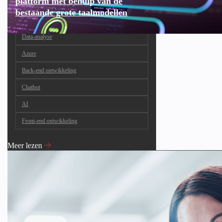
platform met behulp van de
bestaande grote taalmodellen
Data-analyse
Azure
Back-end ontwikkeling
Chatbot
AI
Front-end ontwikkeling
Meer lezen