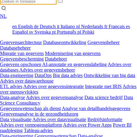
NL
en
English
de
Deutsch
it
Italiano
nl
Nederlands
fr
Français
es
Español
sv
Svenska
pt
Português
pl
Polski
Gegevensarchitectuur
Databaseontwikkeling
Gegevensbeheer
Databasebeheer
Migratie van gegevens
Modernisering van gegevens
Gegevensbescherming
Databeheer
Gegevens opschonen
AI-annotatie en gegevenslabeling
Advies over
databases
Advies over gegevensbeheer
Data-engineering
DataOps
Big data advies
Ontwikkeling van big data
Advies over datawarehouse
ETL advies
Advies over gegevensintegratie
Integratie met IRIS
Advies
over sneeuwvlokjes
Data-analyse
Advies over gegevensanalyse
Data science bedrijf
Data
Science Consultancy
Gegevenswetenschap als dienst
Analyse van detailhandelsgegevens
Gegevensanalyse in de gezondheidszorg
Data visualisatie
Advies over datavisualisatie
Bedrijfsinformatie
Advies over vermogensplatform
Advies over Power Apps
Power BI
raadpleging
Tableau-advies
Data-engineering
Gegevenswetenschap
Data-analyse