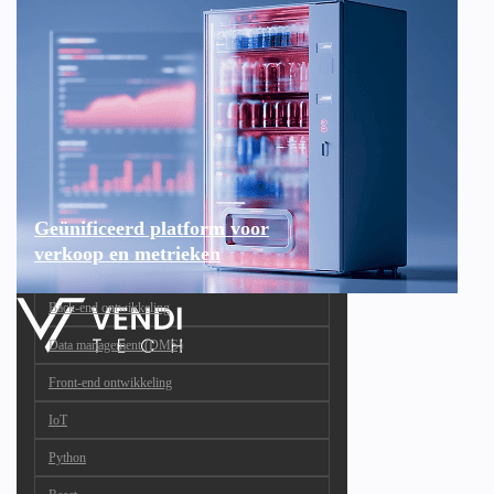
Geünificeerd platform voor
verkoop en metrieken
Back-end ontwikkeling
Data management (DMS)
Front-end ontwikkeling
IoT
Python