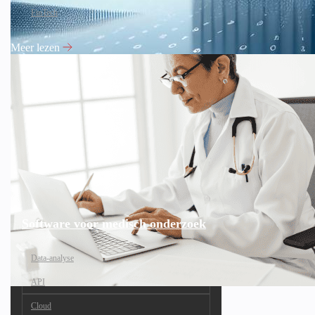
FinTech
Meer lezen
Software voor medisch onderzoek
Data-analyse
API
Cloud