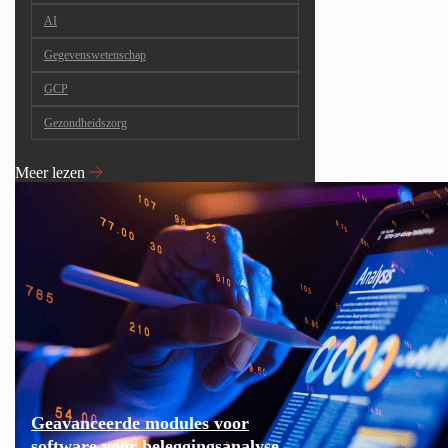
AI
Gegevenswetenschap
GCP
Gezondheidszorg
Meer lezen
Geavanceerde modules voor
software voor beleggingsanalyse