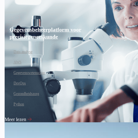
Gegevensbeheerplatform voor
precisiegeneeskunde
Data-analyse
AWS
Gegevenswetenschap
DevOps
Gezondheidszorg
Python
Meer lezen