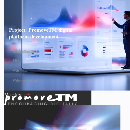
Project: PromoveTM digital
platform development
HR & aanwerving
PHP
Web
Webontwikkeling
Meer lezen