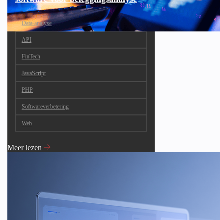
Data-analyse
API
FinTech
JavaScript
PHP
Softwareverbetering
Web
Meer lezen