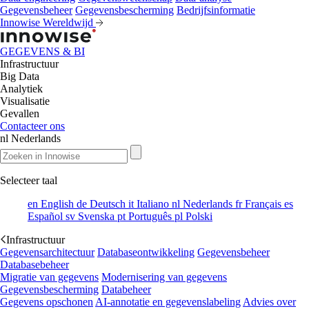
Gegevensbeheer
Gegevensbescherming
Bedrijfsinformatie
Innowise Wereldwijd
GEGEVENS & BI
Infrastructuur
Big Data
Analytiek
Visualisatie
Gevallen
Contacteer ons
nl
Nederlands
Selecteer taal
en
English
de
Deutsch
it
Italiano
nl
Nederlands
fr
Français
es
Español
sv
Svenska
pt
Português
pl
Polski
Infrastructuur
Gegevensarchitectuur
Databaseontwikkeling
Gegevensbeheer
Databasebeheer
Migratie van gegevens
Modernisering van gegevens
Gegevensbescherming
Databeheer
Gegevens opschonen
AI-annotatie en gegevenslabeling
Advies over