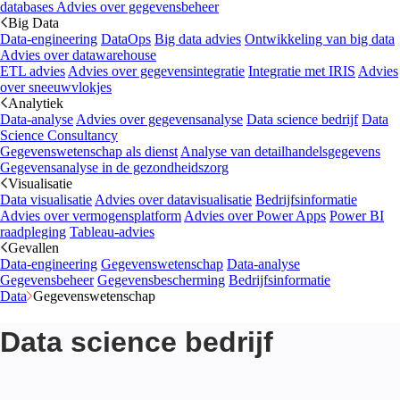
databases
Advies over gegevensbeheer
Big Data
Data-engineering
DataOps
Big data advies
Ontwikkeling van big data
Advies over datawarehouse
ETL advies
Advies over gegevensintegratie
Integratie met IRIS
Advies
over sneeuwvlokjes
Analytiek
Data-analyse
Advies over gegevensanalyse
Data science bedrijf
Data
Science Consultancy
Gegevenswetenschap als dienst
Analyse van detailhandelsgegevens
Gegevensanalyse in de gezondheidszorg
Visualisatie
Data visualisatie
Advies over datavisualisatie
Bedrijfsinformatie
Advies over vermogensplatform
Advies over Power Apps
Power BI
raadpleging
Tableau-advies
Gevallen
Data-engineering
Gegevenswetenschap
Data-analyse
Gegevensbeheer
Gegevensbescherming
Bedrijfsinformatie
Data
Gegevenswetenschap
Data science bedrijf