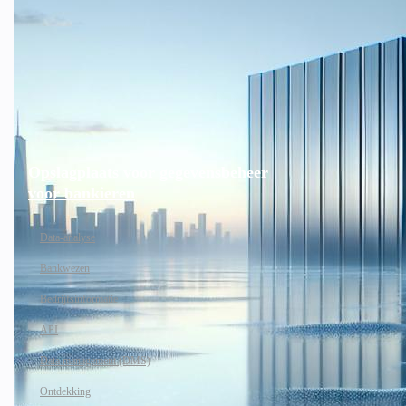
Opslagplaats voor gegevensbeheer
voor bankieren
Data-analyse
Bankwezen
Bedrijfsinformatie
API
Data management (DMS)
Ontdekking