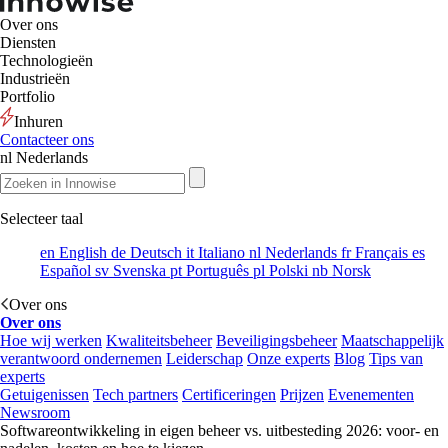
Over ons
Diensten
Technologieën
Industrieën
Portfolio
Inhuren
Contacteer ons
nl
Nederlands
Selecteer taal
en
English
de
Deutsch
it
Italiano
nl
Nederlands
fr
Français
es
Español
sv
Svenska
pt
Português
pl
Polski
nb
Norsk
Over ons
Over ons
Hoe wij werken
Kwaliteitsbeheer
Beveiligingsbeheer
Maatschappelijk
verantwoord ondernemen
Leiderschap
Onze experts
Blog
Tips van
experts
Getuigenissen
Tech partners
Certificeringen
Prijzen
Evenementen
Newsroom
Softwareontwikkeling in eigen beheer vs. uitbesteding 2026: voor- en