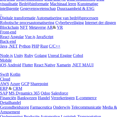
visualisatie
Bedrijfsinformatie
Machinaal leren
Kunstmatige
intelligentie
Gegevenswetenschap
Duurzaamheid & ESG
Digitale transformatie
Automatisering van bedrijfsprocessen
Robotische procesautomatisering
Cyberbeveiliging
Internet der dingen
Blockchain
NFT
Metaverse
AR
&
VR
Front-end
React
Angular
Vue.js
JavaScript
Back-end
Java
.NET
Python
PHP
Rust
C/C++
Node.js
Unity
Ruby
Golang
Unreal Engine
Cobol
Mobile
iOS
Android
Flutter
React Native
Xamarin
.NET MAUI
Swift
Kotlin
Cloud
AWS
Azure
GCP
Sharepoint
ERP
&
CRM
SAP
MS Dynamics 365
Odoo
Salesforce
Financiën
Bankwezen
Handel
Verzekeringen
E-commerce
Detailhandel
Gezondheidszorg
Farmaceutica
Onderwijs
Telecommunicatie
Media &
Amusement
Onderneming
Productie
Automotive
Logistiek
Transportation