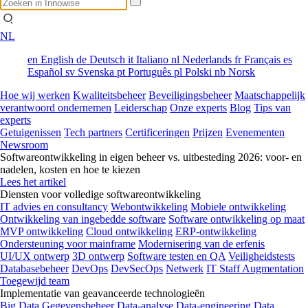
NL
en
English
de
Deutsch
it
Italiano
nl
Nederlands
fr
Français
es
Español
sv
Svenska
pt
Português
pl
Polski
nb
Norsk
Hoe wij werken
Kwaliteitsbeheer
Beveiligingsbeheer
Maatschappelijk
verantwoord ondernemen
Leiderschap
Onze experts
Blog
Tips van
experts
Getuigenissen
Tech partners
Certificeringen
Prijzen
Evenementen
Newsroom
Softwareontwikkeling in eigen beheer vs. uitbesteding 2026: voor- en
nadelen, kosten en hoe te kiezen
Lees het artikel
Diensten voor volledige softwareontwikkeling
IT advies en consultancy
Webontwikkeling
Mobiele ontwikkeling
Ontwikkeling van ingebedde software
Software ontwikkeling op maat
MVP ontwikkeling
Cloud ontwikkeling
ERP-ontwikkeling
Ondersteuning voor mainframe
Modernisering van de erfenis
UI/UX ontwerp
3D ontwerp
Software testen en QA
Veiligheidstests
Databasebeheer
DevOps
DevSecOps
Netwerk
IT Staff Augmentation
Toegewijd team
Implementatie van geavanceerde technologieën
Big Data
Gegevensbeheer
Data-analyse
Data-engineering
Data