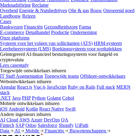
Marknadsföring
Reclame
Overheid
Energie & Nutsbedrijven
Olie & gas
Bouw
Onroerend goed
Landbouw
Reizen
Cases
Bankwezen
Financiën
Gezondheidszorg
Farma
E-commerce
Detailhandel
Productie
Onderneming
Onze platforms
Systeem voor het volgen van sollicitanten (ATS)
HRM-systeem
Leerbeheersysteem (LMS)
Boekingssysteem voor werkplekken
Geïntegreerd AI-financieel besturingssysteem voor fiatgeld en
cryptovaluta
Lees casestudy
Toegewijde ontwikkelaars inhuren
IT Staff Augmentation
Toegewijde teams
Offshore-ontwikkelaars
Webontwikkelaars inhuren
Angular
React.js
Vue.js
JavaScript
Ruby on Rails
Full stack
MERN
stack
.NET
Java
PHP
Python
Golang
Cobol
Mobiele ontwikkelaars inhuren
iOS
Android
Kotlin
React Native
Swift
Andere ingenieurs inhuren
AI
Cloud
AWS
Azure
DevOps
QA
Fintech
SAP
Odoo
Salesforce
Shopify
UiPath
Data
AI
Mobile
Financiën
Biowetenschappen