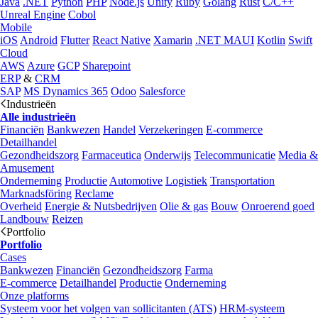
Java
.NET
Python
PHP
Node.js
Unity
Ruby
Golang
Rust
C/C++
Unreal Engine
Cobol
Mobile
iOS
Android
Flutter
React Native
Xamarin
.NET MAUI
Kotlin
Swift
Cloud
AWS
Azure
GCP
Sharepoint
ERP
&
CRM
SAP
MS Dynamics 365
Odoo
Salesforce
Industrieën
Alle industrieën
Financiën
Bankwezen
Handel
Verzekeringen
E-commerce
Detailhandel
Gezondheidszorg
Farmaceutica
Onderwijs
Telecommunicatie
Media &
Amusement
Onderneming
Productie
Automotive
Logistiek
Transportation
Marknadsföring
Reclame
Overheid
Energie & Nutsbedrijven
Olie & gas
Bouw
Onroerend goed
Landbouw
Reizen
Portfolio
Portfolio
Cases
Bankwezen
Financiën
Gezondheidszorg
Farma
E-commerce
Detailhandel
Productie
Onderneming
Onze platforms
Systeem voor het volgen van sollicitanten (ATS)
HRM-systeem