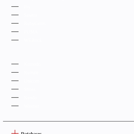
Pry
Sinatra
RubyGems
PUMA
WEBrick
Komodo
Rumale
Unicorn
Shoes
Kendo
Wasmer
Databases