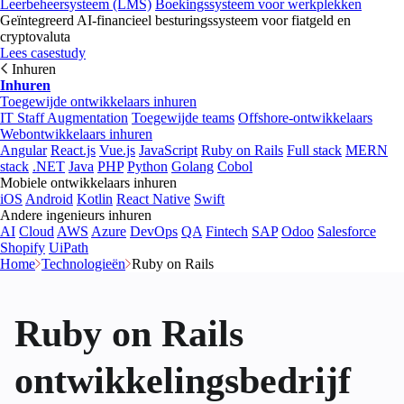
Leerbeheersysteem (LMS)
Boekingssysteem voor werkplekken
Geïntegreerd AI-financieel besturingssysteem voor fiatgeld en
cryptovaluta
Lees casestudy
Inhuren
Inhuren
Toegewijde ontwikkelaars inhuren
IT Staff Augmentation
Toegewijde teams
Offshore-ontwikkelaars
Webontwikkelaars inhuren
Angular
React.js
Vue.js
JavaScript
Ruby on Rails
Full stack
MERN
stack
.NET
Java
PHP
Python
Golang
Cobol
Mobiele ontwikkelaars inhuren
iOS
Android
Kotlin
React Native
Swift
Andere ingenieurs inhuren
AI
Cloud
AWS
Azure
DevOps
QA
Fintech
SAP
Odoo
Salesforce
Shopify
UiPath
Home
Technologieën
Ruby on Rails
Ruby on Rails
ontwikkelingsbedrijf