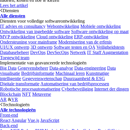
nadelen, kosten en hoe te kiezen
Lees het artikel
Diensten
Alle diensten
Diensten voor volledige softwareontwikkeling
IT advies en consultancy
Webontwikkeling
Mobiele ontwikkeling
Ontwikkeling van ingebedde software
Software ontwikkeling op maat
MVP ontwikkeling
Cloud ontwikkeling
ERP-ontwikkeling
Ondersteuning voor mainframe
Modernisering van de erfenis
UI/UX ontwerp
3D ontwerp
Software testen en QA
Veiligheidstests
Databasebeheer
DevOps
DevSecOps
Netwerk
IT Staff Augmentation
Toegewijd team
Implementatie van geavanceerde technologieën
Big Data
Gegevensbeheer
Data-analyse
Data-engineering
Data
visualisatie
Bedrijfsinformatie
Machinaal leren
Kunstmatige
intelligentie
Gegevenswetenschap
Duurzaamheid & ESG
Digitale transformatie
Automatisering van bedrijfsprocessen
Robotische procesautomatisering
Cyberbeveiliging
Internet der dingen
Blockchain
NFT
Metaverse
AR
&
VR
Technologieën
Alle technologieën
Front-end
React
Angular
Vue.js
JavaScript
Back-end