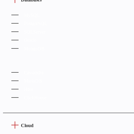
MySQL
PostgreSQL
SQLServer
Oracle
MongoDB
Cassandra
MariaDB
Hive
ClickHouse
Cloud