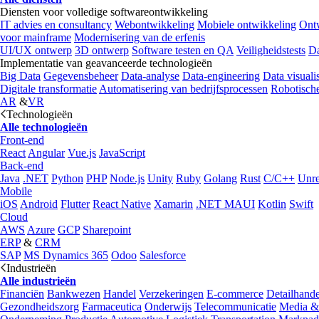
Diensten voor volledige softwareontwikkeling
IT advies en consultancy
Webontwikkeling
Mobiele ontwikkeling
Ontw
voor mainframe
Modernisering van de erfenis
UI/UX ontwerp
3D ontwerp
Software testen en QA
Veiligheidstests
Da
Implementatie van geavanceerde technologieën
Big Data
Gegevensbeheer
Data-analyse
Data-engineering
Data visualis
Digitale transformatie
Automatisering van bedrijfsprocessen
Robotische
AR
&
VR
Technologieën
Alle technologieën
Front-end
React
Angular
Vue.js
JavaScript
Back-end
Java
.NET
Python
PHP
Node.js
Unity
Ruby
Golang
Rust
C/C++
Unre
Mobile
iOS
Android
Flutter
React Native
Xamarin
.NET MAUI
Kotlin
Swift
Cloud
AWS
Azure
GCP
Sharepoint
ERP
&
CRM
SAP
MS Dynamics 365
Odoo
Salesforce
Industrieën
Alle industrieën
Financiën
Bankwezen
Handel
Verzekeringen
E-commerce
Detailhande
Gezondheidszorg
Farmaceutica
Onderwijs
Telecommunicatie
Media &