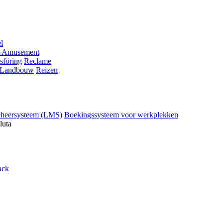
l
 Amusement
sföring
Reclame
Landbouw
Reizen
eheersysteem (LMS)
Boekingssysteem voor werkplekken
luta
ack