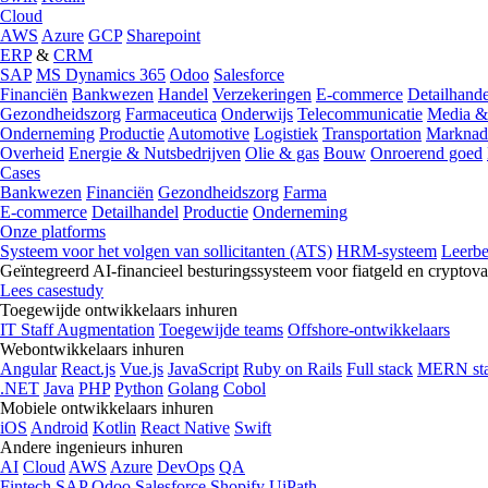
Cloud
AWS
Azure
GCP
Sharepoint
ERP
&
CRM
SAP
MS Dynamics 365
Odoo
Salesforce
Financiën
Bankwezen
Handel
Verzekeringen
E-commerce
Detailhande
Gezondheidszorg
Farmaceutica
Onderwijs
Telecommunicatie
Media &
Onderneming
Productie
Automotive
Logistiek
Transportation
Marknad
Overheid
Energie & Nutsbedrijven
Olie & gas
Bouw
Onroerend goed
Cases
Bankwezen
Financiën
Gezondheidszorg
Farma
E-commerce
Detailhandel
Productie
Onderneming
Onze platforms
Systeem voor het volgen van sollicitanten (ATS)
HRM-systeem
Leerb
Geïntegreerd AI-financieel besturingssysteem voor fiatgeld en cryptova
Lees casestudy
Toegewijde ontwikkelaars inhuren
IT Staff Augmentation
Toegewijde teams
Offshore-ontwikkelaars
Webontwikkelaars inhuren
Angular
React.js
Vue.js
JavaScript
Ruby on Rails
Full stack
MERN st
.NET
Java
PHP
Python
Golang
Cobol
Mobiele ontwikkelaars inhuren
iOS
Android
Kotlin
React Native
Swift
Andere ingenieurs inhuren
AI
Cloud
AWS
Azure
DevOps
QA
Fintech
SAP
Odoo
Salesforce
Shopify
UiPath