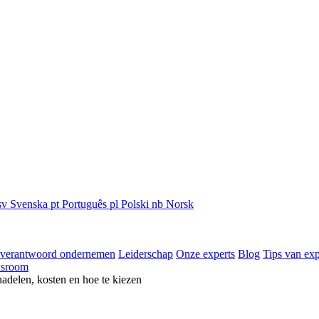
sv
Svenska
pt
Português
pl
Polski
nb
Norsk
 verantwoord ondernemen
Leiderschap
Onze experts
Blog
Tips van exp
sroom
nadelen, kosten en hoe te kiezen