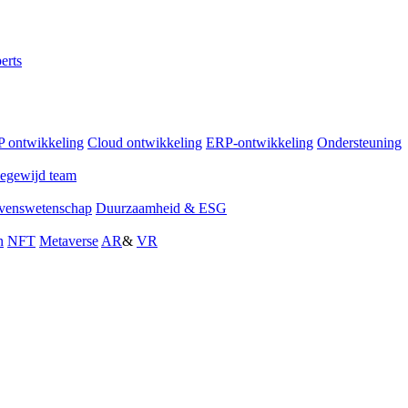
erts
 ontwikkeling
Cloud ontwikkeling
ERP-ontwikkeling
Ondersteuning
egewijd team
venswetenschap
Duurzaamheid & ESG
n
NFT
Metaverse
AR
&
VR