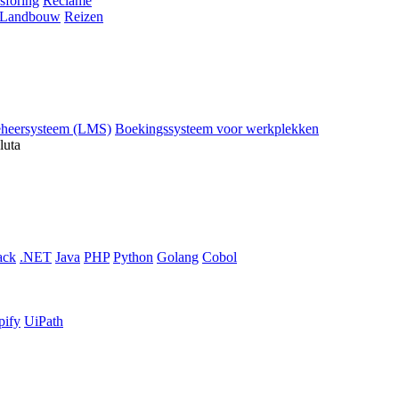
sföring
Reclame
Landbouw
Reizen
eheersysteem (LMS)
Boekingssysteem voor werkplekken
luta
ack
.NET
Java
PHP
Python
Golang
Cobol
pify
UiPath