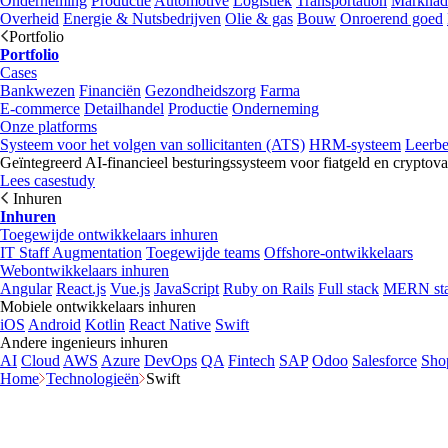
Onderneming
Productie
Automotive
Logistiek
Transportation
Marknad
Overheid
Energie & Nutsbedrijven
Olie & gas
Bouw
Onroerend goed
Portfolio
Portfolio
Cases
Bankwezen
Financiën
Gezondheidszorg
Farma
E-commerce
Detailhandel
Productie
Onderneming
Onze platforms
Systeem voor het volgen van sollicitanten (ATS)
HRM-systeem
Leerb
Geïntegreerd AI-financieel besturingssysteem voor fiatgeld en cryptova
Lees casestudy
Inhuren
Inhuren
Toegewijde ontwikkelaars inhuren
IT Staff Augmentation
Toegewijde teams
Offshore-ontwikkelaars
Webontwikkelaars inhuren
Angular
React.js
Vue.js
JavaScript
Ruby on Rails
Full stack
MERN st
Mobiele ontwikkelaars inhuren
iOS
Android
Kotlin
React Native
Swift
Andere ingenieurs inhuren
AI
Cloud
AWS
Azure
DevOps
QA
Fintech
SAP
Odoo
Salesforce
Sho
Home
Technologieën
Swift