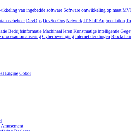
ikkeling van ingebedde software
Software ontwikkeling op maat
MVP
tabasebeheer
DevOps
DevSecOps
Netwerk
IT Staff Augmentation
To
atie
Bedrijfsinformatie
Machinaal leren
Kunstmatige intelligentie
Gege
 procesautomatisering
Cyberbeveiliging
Internet der dingen
Blockchai
al Engine
Cobol
l
 Amusement