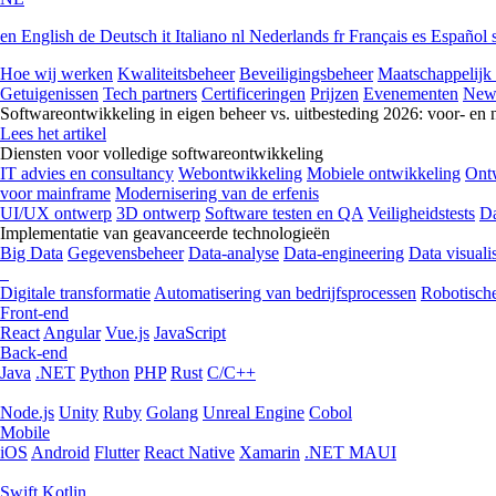
en
English
de
Deutsch
it
Italiano
nl
Nederlands
fr
Français
es
Español
Hoe wij werken
Kwaliteitsbeheer
Beveiligingsbeheer
Maatschappelijk
Getuigenissen
Tech partners
Certificeringen
Prijzen
Evenementen
New
Softwareontwikkeling in eigen beheer vs. uitbesteding 2026: voor- en 
Lees het artikel
Diensten voor volledige softwareontwikkeling
IT advies en consultancy
Webontwikkeling
Mobiele ontwikkeling
Ontw
voor mainframe
Modernisering van de erfenis
UI/UX ontwerp
3D ontwerp
Software testen en QA
Veiligheidstests
Da
Implementatie van geavanceerde technologieën
Big Data
Gegevensbeheer
Data-analyse
Data-engineering
Data visualis
Digitale transformatie
Automatisering van bedrijfsprocessen
Robotische
Front-end
React
Angular
Vue.js
JavaScript
Back-end
Java
.NET
Python
PHP
Rust
C/C++
Node.js
Unity
Ruby
Golang
Unreal Engine
Cobol
Mobile
iOS
Android
Flutter
React Native
Xamarin
.NET MAUI
Swift
Kotlin