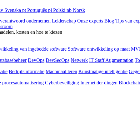
sv
Svenska
pt
Português
pl
Polski
nb
Norsk
 verantwoord ondernemen
Leiderschap
Onze experts
Blog
Tips van exp
sroom
nadelen, kosten en hoe te kiezen
ikkeling van ingebedde software
Software ontwikkeling op maat
MVP
tabasebeheer
DevOps
DevSecOps
Netwerk
IT Staff Augmentation
To
atie
Bedrijfsinformatie
Machinaal leren
Kunstmatige intelligentie
Gege
 procesautomatisering
Cyberbeveiliging
Internet der dingen
Blockchai