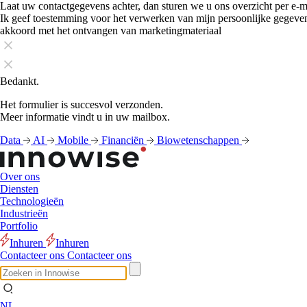
Laat uw contactgegevens achter, dan sturen we u ons overzicht per e-m
Ik geef toestemming voor het verwerken van mijn persoonlijke gegeve
akkoord met het ontvangen van marketingmateriaal
Bedankt.
Het formulier is succesvol verzonden.
Meer informatie vindt u in uw mailbox.
Data
AI
Mobile
Financiën
Biowetenschappen
Over ons
Diensten
Technologieën
Industrieën
Portfolio
Inhuren
Inhuren
Contacteer ons
Contacteer ons
NL