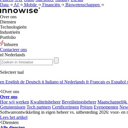
Data
AI
Mobile
Financiën
Biowetenschappen
Over ons
Diensten
Technologieën
Industrieën
Portfolio
Inhuren
Contacteer ons
nl
Nederlands
Selecteer taal
en
English
de
Deutsch
it
Italiano
nl
Nederlands
fr
Français
es
Español
Over ons
Over ons
Hoe wij werken
Kwaliteitsbeheer
Beveiligingsbeheer
Maatschappelijk
Getuigenissen
Tech partners
Certificeringen
Prijzen
Evenementen
New
Softwareontwikkeling in eigen beheer vs. uitbesteding 2026: voor- en 
Lees het artikel
Diensten
Alle diensten