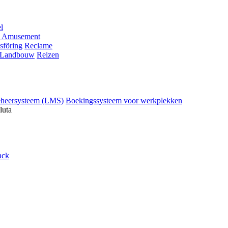
l
 Amusement
sföring
Reclame
Landbouw
Reizen
eheersysteem (LMS)
Boekingssysteem voor werkplekken
luta
ack