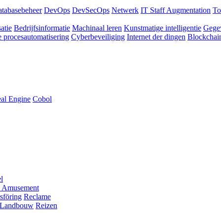
tabasebeheer
DevOps
DevSecOps
Netwerk
IT Staff Augmentation
To
atie
Bedrijfsinformatie
Machinaal leren
Kunstmatige intelligentie
Gege
 procesautomatisering
Cyberbeveiliging
Internet der dingen
Blockchai
al Engine
Cobol
l
 Amusement
sföring
Reclame
Landbouw
Reizen