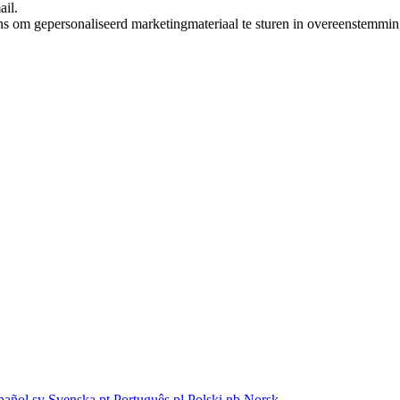
ail.
ns om gepersonaliseerd marketingmateriaal te sturen in overeenstemmi
pañol
sv
Svenska
pt
Português
pl
Polski
nb
Norsk