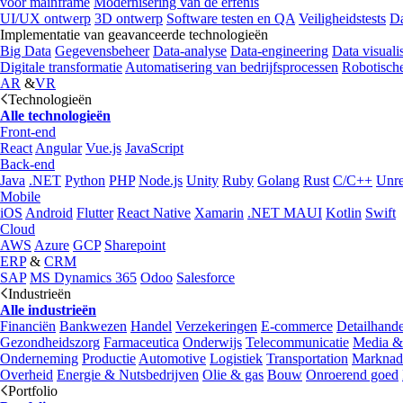
voor mainframe
Modernisering van de erfenis
UI/UX ontwerp
3D ontwerp
Software testen en QA
Veiligheidstests
Da
Implementatie van geavanceerde technologieën
Big Data
Gegevensbeheer
Data-analyse
Data-engineering
Data visualis
Digitale transformatie
Automatisering van bedrijfsprocessen
Robotische
AR
&
VR
Technologieën
Alle technologieën
Front-end
React
Angular
Vue.js
JavaScript
Back-end
Java
.NET
Python
PHP
Node.js
Unity
Ruby
Golang
Rust
C/C++
Unre
Mobile
iOS
Android
Flutter
React Native
Xamarin
.NET MAUI
Kotlin
Swift
Cloud
AWS
Azure
GCP
Sharepoint
ERP
&
CRM
SAP
MS Dynamics 365
Odoo
Salesforce
Industrieën
Alle industrieën
Financiën
Bankwezen
Handel
Verzekeringen
E-commerce
Detailhande
Gezondheidszorg
Farmaceutica
Onderwijs
Telecommunicatie
Media &
Onderneming
Productie
Automotive
Logistiek
Transportation
Marknad
Overheid
Energie & Nutsbedrijven
Olie & gas
Bouw
Onroerend goed
Portfolio