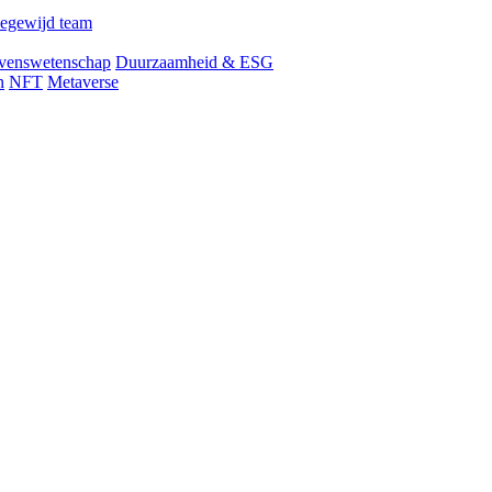
egewijd team
venswetenschap
Duurzaamheid & ESG
n
NFT
Metaverse