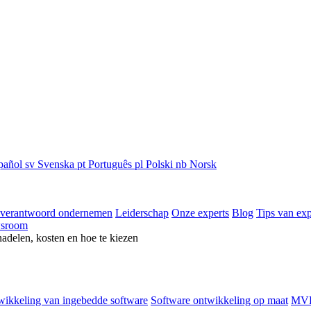
pañol
sv
Svenska
pt
Português
pl
Polski
nb
Norsk
 verantwoord ondernemen
Leiderschap
Onze experts
Blog
Tips van exp
sroom
nadelen, kosten en hoe te kiezen
ikkeling van ingebedde software
Software ontwikkeling op maat
MVP