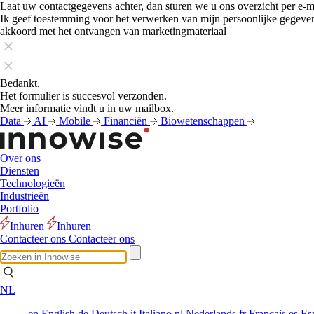
Laat uw contactgegevens achter, dan sturen we u ons overzicht per e-m
Ik geef toestemming voor het verwerken van mijn persoonlijke gegeve
akkoord met het ontvangen van marketingmateriaal
Bedankt.
Het formulier is succesvol verzonden.
Meer informatie vindt u in uw mailbox.
Data
AI
Mobile
Financiën
Biowetenschappen
Over ons
Diensten
Technologieën
Industrieën
Portfolio
Inhuren
Inhuren
Contacteer ons
Contacteer ons
NL
en
English
de
Deutsch
it
Italiano
nl
Nederlands
fr
Français
es
Es