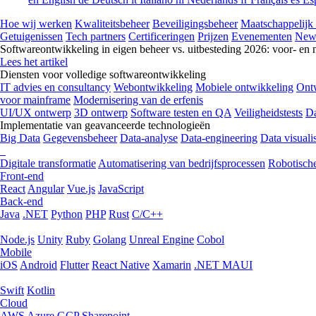
Hoe wij werken
Kwaliteitsbeheer
Beveiligingsbeheer
Maatschappelijk
Getuigenissen
Tech partners
Certificeringen
Prijzen
Evenementen
New
Softwareontwikkeling in eigen beheer vs. uitbesteding 2026: voor- en 
Lees het artikel
Diensten voor volledige softwareontwikkeling
IT advies en consultancy
Webontwikkeling
Mobiele ontwikkeling
Ontw
voor mainframe
Modernisering van de erfenis
UI/UX ontwerp
3D ontwerp
Software testen en QA
Veiligheidstests
Da
Implementatie van geavanceerde technologieën
Big Data
Gegevensbeheer
Data-analyse
Data-engineering
Data visualis
Digitale transformatie
Automatisering van bedrijfsprocessen
Robotische
Front-end
React
Angular
Vue.js
JavaScript
Back-end
Java
.NET
Python
PHP
Rust
C/C++
Node.js
Unity
Ruby
Golang
Unreal Engine
Cobol
Mobile
iOS
Android
Flutter
React Native
Xamarin
.NET MAUI
Swift
Kotlin
Cloud
AWS
Azure
GCP
Sharepoint