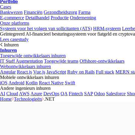
Portfolio
Cases
Bankwezen
Financiën
Gezondheidszorg
Farma
E-commerce
Detailhandel
Productie
Onderneming
Onze platforms
Systeem voor het volgen van sollicitanten (ATS)
HRM-systeem
Leerb
Geïntegreerd AI-financieel besturingssysteem voor fiatgeld en cryptova
Lees casestudy
Inhuren
Inhuren
Toegewijde ontwikkelaars inhuren
IT Staff Augmentation
Toegewijde teams
Offshore-ontwikkelaars
Webontwikkelaars inhuren
Angular
React.js
Vue.js
JavaScript
Ruby on Rails
Full stack
MERN st
Mobiele ontwikkelaars inhuren
iOS
Android
Kotlin
React Native
Swift
Andere ingenieurs inhuren
AI
Cloud
AWS
Azure
DevOps
QA
Fintech
SAP
Odoo
Salesforce
Sho
Home
Technologieën
.NET