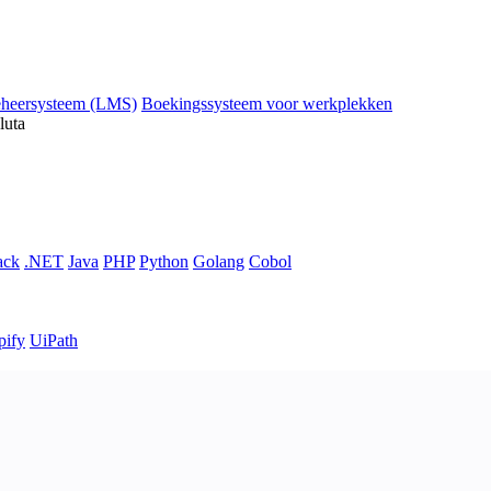
eheersysteem (LMS)
Boekingssysteem voor werkplekken
luta
ack
.NET
Java
PHP
Python
Golang
Cobol
pify
UiPath