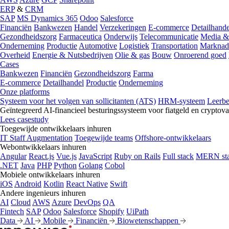
ERP
&
CRM
SAP
MS Dynamics 365
Odoo
Salesforce
Financiën
Bankwezen
Handel
Verzekeringen
E-commerce
Detailhande
Gezondheidszorg
Farmaceutica
Onderwijs
Telecommunicatie
Media &
Onderneming
Productie
Automotive
Logistiek
Transportation
Marknad
Overheid
Energie & Nutsbedrijven
Olie & gas
Bouw
Onroerend goed
Cases
Bankwezen
Financiën
Gezondheidszorg
Farma
E-commerce
Detailhandel
Productie
Onderneming
Onze platforms
Systeem voor het volgen van sollicitanten (ATS)
HRM-systeem
Leerb
Geïntegreerd AI-financieel besturingssysteem voor fiatgeld en cryptova
Lees casestudy
Toegewijde ontwikkelaars inhuren
IT Staff Augmentation
Toegewijde teams
Offshore-ontwikkelaars
Webontwikkelaars inhuren
Angular
React.js
Vue.js
JavaScript
Ruby on Rails
Full stack
MERN st
.NET
Java
PHP
Python
Golang
Cobol
Mobiele ontwikkelaars inhuren
iOS
Android
Kotlin
React Native
Swift
Andere ingenieurs inhuren
AI
Cloud
AWS
Azure
DevOps
QA
Fintech
SAP
Odoo
Salesforce
Shopify
UiPath
Data
AI
Mobile
Financiën
Biowetenschappen