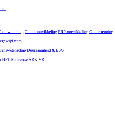
erts
 ontwikkeling
Cloud ontwikkeling
ERP-ontwikkeling
Ondersteuning
egewijd team
venswetenschap
Duurzaamheid & ESG
n
NFT
Metaverse
AR
&
VR