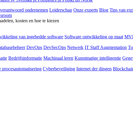
 verantwoord ondernemen
Leiderschap
Onze experts
Blog
Tips van exp
sroom
nadelen, kosten en hoe te kiezen
ikkeling van ingebedde software
Software ontwikkeling op maat
MVP
tabasebeheer
DevOps
DevSecOps
Netwerk
IT Staff Augmentation
To
atie
Bedrijfsinformatie
Machinaal leren
Kunstmatige intelligentie
Gege
 procesautomatisering
Cyberbeveiliging
Internet der dingen
Blockchai