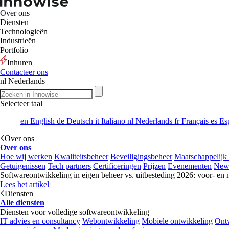
Over ons
Diensten
Technologieën
Industrieën
Portfolio
Inhuren
Contacteer ons
nl
Nederlands
Selecteer taal
en
English
de
Deutsch
it
Italiano
nl
Nederlands
fr
Français
es
Es
Over ons
Over ons
Hoe wij werken
Kwaliteitsbeheer
Beveiligingsbeheer
Maatschappelijk
Getuigenissen
Tech partners
Certificeringen
Prijzen
Evenementen
New
Softwareontwikkeling in eigen beheer vs. uitbesteding 2026: voor- en 
Lees het artikel
Diensten
Alle diensten
Diensten voor volledige softwareontwikkeling
IT advies en consultancy
Webontwikkeling
Mobiele ontwikkeling
Ontw