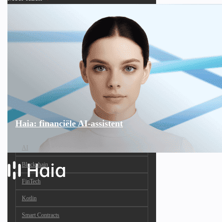
Haia: financiële AI-assistent
AI
Blockchain
FinTech
Kotlin
Smart Contracts