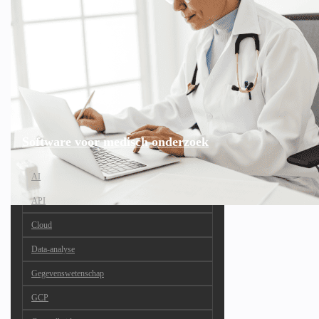
Software voor medisch onderzoek
AI
API
Cloud
Data-analyse
Gegevenswetenschap
GCP