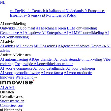
NL
en
English
de
Deutsch
it
Italiano
nl
Nederlands
fr
Français
es
Español
sv
Svenska
pt
Português
pl
Polski
AI ontwikkeling
Ontwikkeling op maat AI
Machinaal leren
LLM ontwikkeling
Generatieve AI
Adaptieve AI
Enterprise-AI
AI MVP ontwikkeling
AI
PoC-ontwikkeling
AI advies
AI advies
ML advies
MLOps advies
AI-generatief advies
Gespreks-AI
advies
Andere AI-diensten
AI automatisering
AIOps-diensten
AI-ondersteunde ontwikkeling
Vibe
codering
Toegewijde AI-ontwikkelaars te huur
AI voor e-commerce
AI voor detailhandel
AI voor bankieren
AI voor gezondheidszorg
AI voor farma
AI voor productie
Innowise Wereldwijd
AI & ML
Diensten
Gebruikscases
Succesverhalen
Contacteer ons
nl
Nederlands