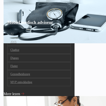
Mobiel medisch adviseur
AI
AWS
Chatbot
Django
Flutter
Gezondheidszorg
MVP ontwikkeling
Meer lezen