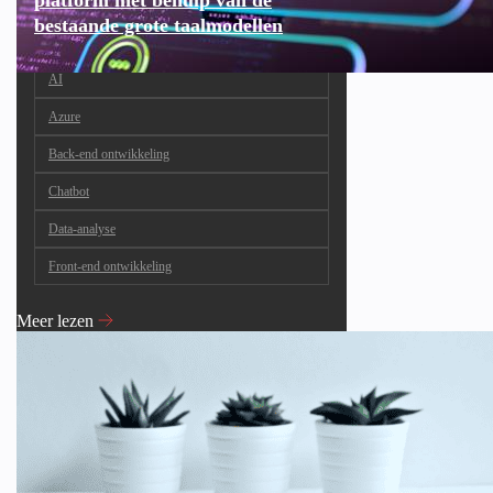
platform met behulp van de
bestaande grote taalmodellen
AI
Azure
Back-end ontwikkeling
Chatbot
Data-analyse
Front-end ontwikkeling
Meer lezen