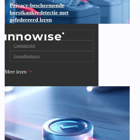
Privacy-beschermende
borstkankerdetectie met
gefedereerd leren
AI
Computervisie
Gezondheidszorg
Meer lezen