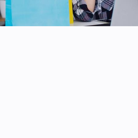
Gezondheidszorg
Geautomatiseerde symptoomcontroles
Verbeterde afspraakplanning
Betere communicatie met en follow-up van patiënten