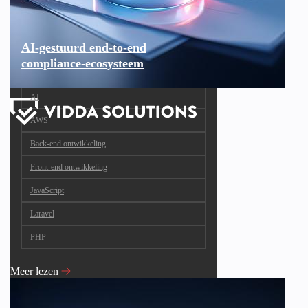
AI-gestuurd end-to-end
compliance-ecosysteem
AI
AWS
Back-end ontwikkeling
Front-end ontwikkeling
JavaScript
Laravel
PHP
Meer lezen