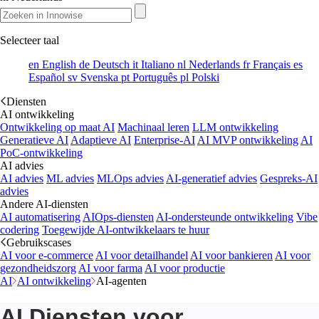
Selecteer taal
en
English
de
Deutsch
it
Italiano
nl
Nederlands
fr
Français
es
Español
sv
Svenska
pt
Português
pl
Polski
Diensten
AI ontwikkeling
Ontwikkeling op maat AI
Machinaal leren
LLM ontwikkeling
Generatieve AI
Adaptieve AI
Enterprise-AI
AI MVP ontwikkeling
AI
PoC-ontwikkeling
AI advies
AI advies
ML advies
MLOps advies
AI-generatief advies
Gespreks-AI
advies
Andere AI-diensten
AI automatisering
AIOps-diensten
AI-ondersteunde ontwikkeling
Vibe
codering
Toegewijde AI-ontwikkelaars te huur
Gebruikscases
AI voor e-commerce
AI voor detailhandel
AI voor bankieren
AI voor
gezondheidszorg
AI voor farma
AI voor productie
AI
AI ontwikkeling
AI-agenten
AI Diensten voor