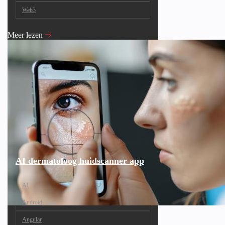
Web3
Meer lezen
AI dermatoloog huidscanner app
AI
Android
Angular