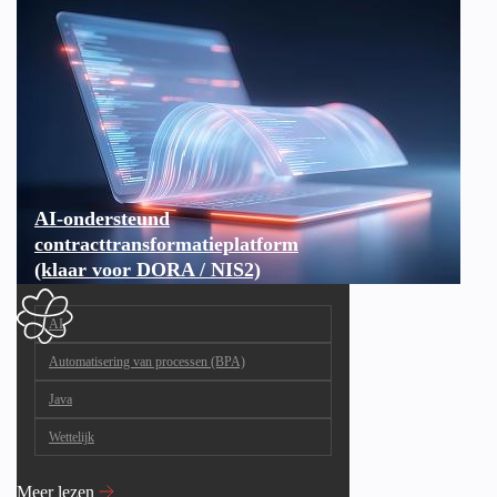
AI-ondersteund
contracttransformatie­platform
(klaar voor DORA / NIS2)
AI
Automatisering van processen (BPA)
Java
Wettelijk
Meer lezen