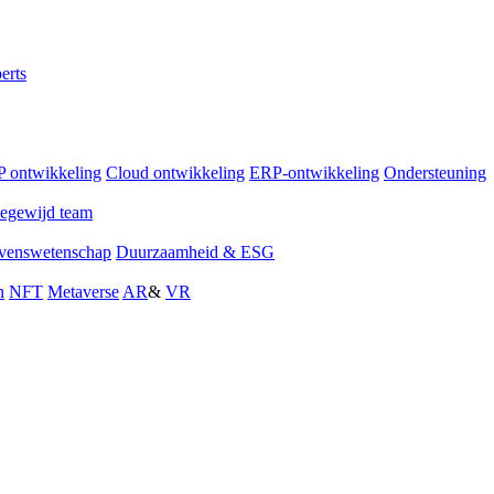
erts
 ontwikkeling
Cloud ontwikkeling
ERP-ontwikkeling
Ondersteuning
egewijd team
venswetenschap
Duurzaamheid & ESG
n
NFT
Metaverse
AR
&
VR