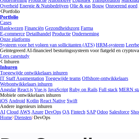
Onderneming
Productie
Automotive
Logistiek
Transportation
Marknad
Overheid
Energie & Nutsbedrijven
Olie & gas
Bouw
Onroerend goed
Portfolio
Portfolio
Cases
Bankwezen
Financiën
Gezondheidszorg
Farma
E-commerce
Detailhandel
Productie
Onderneming
Onze platforms
Systeem voor het volgen van sollicitanten (ATS)
HRM-systeem
Leerb
Geïntegreerd AI-financieel besturingssysteem voor fiatgeld en cryptova
Lees casestudy
Inhuren
Inhuren
Toegewijde ontwikkelaars inhuren
IT Staff Augmentation
Toegewijde teams
Offshore-ontwikkelaars
Webontwikkelaars inhuren
Angular
React.js
Vue.js
JavaScript
Ruby on Rails
Full stack
MERN st
Mobiele ontwikkelaars inhuren
iOS
Android
Kotlin
React Native
Swift
Andere ingenieurs inhuren
AI
Cloud
AWS
Azure
DevOps
QA
Fintech
SAP
Odoo
Salesforce
Sho
Home
Diensten
DevOps