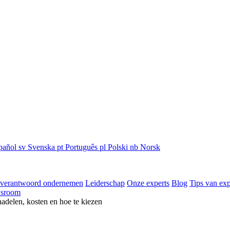
pañol
sv
Svenska
pt
Português
pl
Polski
nb
Norsk
 verantwoord ondernemen
Leiderschap
Onze experts
Blog
Tips van exp
sroom
nadelen, kosten en hoe te kiezen