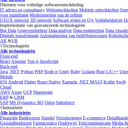
Diensten voor volledige softwareontwikkeling
IT advies en consultancy
Webontwikkeling
Mobiele ontwikkeling
Ontw
voor mainframe
Modernisering van de erfenis
UI/UX ontwerp
3D ontwerp
Software testen en QA
Veiligheidstests
Da
Implementatie van geavanceerde technologieën
Big Data
Gegevensbeheer
Data-analyse
Data-engineering
Data visualis
Digitale transformatie
Automatisering van bedrijfsprocessen
Robotische
AR
&
VR
Technologieën
Alle technologieën
Front-end
React
Angular
Vue.js
JavaScript
Back-end
Java
.NET
Python
PHP
Node.js
Unity
Ruby
Golang
Rust
C/C++
Unre
Mobile
iOS
Android
Flutter
React Native
Xamarin
.NET MAUI
Kotlin
Swift
Cloud
AWS
Azure
GCP
Sharepoint
ERP
&
CRM
SAP
MS Dynamics 365
Odoo
Salesforce
Industrieën
Alle industrieën
Financiën
Bankwezen
Handel
Verzekeringen
E-commerce
Detailhande
Gezondheidszorg
Farmaceutica
Onderwijs
Telecommunicatie
Media &