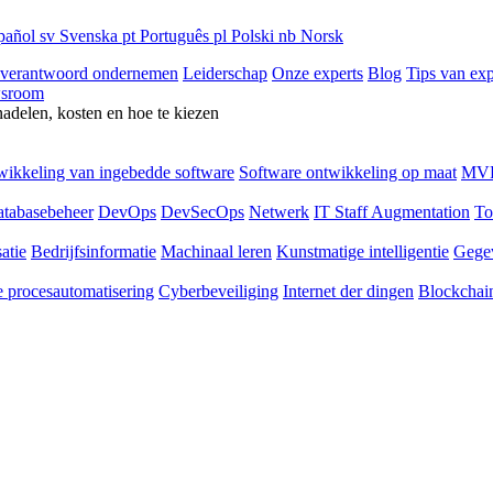
pañol
sv
Svenska
pt
Português
pl
Polski
nb
Norsk
 verantwoord ondernemen
Leiderschap
Onze experts
Blog
Tips van exp
sroom
nadelen, kosten en hoe te kiezen
ikkeling van ingebedde software
Software ontwikkeling op maat
MVP
tabasebeheer
DevOps
DevSecOps
Netwerk
IT Staff Augmentation
To
atie
Bedrijfsinformatie
Machinaal leren
Kunstmatige intelligentie
Gege
 procesautomatisering
Cyberbeveiliging
Internet der dingen
Blockchai