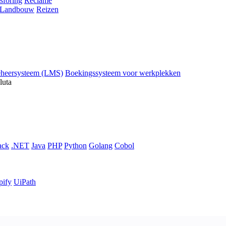
sföring
Reclame
Landbouw
Reizen
eheersysteem (LMS)
Boekingssysteem voor werkplekken
luta
ack
.NET
Java
PHP
Python
Golang
Cobol
pify
UiPath