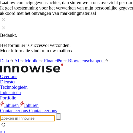
Laat uw contactgegevens achter, dan sturen we u ons overzicht per e-m
Ik geef toestemming voor het verwerken van mijn persoonlijke gegeve
akkoord met het ontvangen van marketingmateriaal
Bedankt.
Het formulier is succesvol verzonden.
Meer informatie vindt u in uw mailbox.
Data
AI
Mobile
Financiën
Biowetenschappen
Over ons
Diensten
Technologieën
Industrieën
Portfolio
Inhuren
Inhuren
Contacteer ons
Contacteer ons
NL