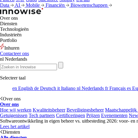
Data
AI
Mobile
Financiën
Biowetenschappen
Over ons
Diensten
Technologieën
Industrieën
Portfolio
Inhuren
Contacteer ons
nl
Nederlands
Selecteer taal
en
English
de
Deutsch
it
Italiano
nl
Nederlands
fr
Français
es
Es
Over ons
Over ons
Hoe wij werken
Kwaliteitsbeheer
Beveiligingsbeheer
Maatschappelijk
Getuigenissen
Tech partners
Certificeringen
Prijzen
Evenementen
New
Softwareontwikkeling in eigen beheer vs. uitbesteding 2026: voor- en 
Lees het artikel
Diensten
Alle diensten