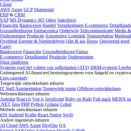
Cloud
AWS
Azure
GCP
Sharepoint
ERP
&
CRM
SAP
MS Dynamics 365
Odoo
Salesforce
Financiën
Bankwezen
Handel
Verzekeringen
E-commerce
Detailhande
Gezondheidszorg
Farmaceutica
Onderwijs
Telecommunicatie
Media &
Onderneming
Productie
Automotive
Logistiek
Transportation
Marknad
Overheid
Energie & Nutsbedrijven
Olie & gas
Bouw
Onroerend goed
Cases
Bankwezen
Financiën
Gezondheidszorg
Farma
E-commerce
Detailhandel
Productie
Onderneming
Onze platforms
Systeem voor het volgen van sollicitanten (ATS)
HRM-systeem
Leerb
Geïntegreerd AI-financieel besturingssysteem voor fiatgeld en cryptova
Lees casestudy
Toegewijde ontwikkelaars inhuren
IT Staff Augmentation
Toegewijde teams
Offshore-ontwikkelaars
Webontwikkelaars inhuren
Angular
React.js
Vue.js
JavaScript
Ruby on Rails
Full stack
MERN st
.NET
Java
PHP
Python
Golang
Cobol
Mobiele ontwikkelaars inhuren
iOS
Android
Kotlin
React Native
Swift
Andere ingenieurs inhuren
AI
Cloud
AWS
Azure
DevOps
QA
Fintech
SAP
Odoo
Salesforce
Shopify
UiPath