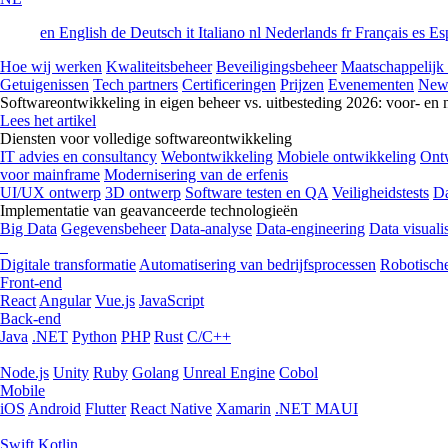
en
English
de
Deutsch
it
Italiano
nl
Nederlands
fr
Français
es
Es
Hoe wij werken
Kwaliteitsbeheer
Beveiligingsbeheer
Maatschappelijk
Getuigenissen
Tech partners
Certificeringen
Prijzen
Evenementen
New
Softwareontwikkeling in eigen beheer vs. uitbesteding 2026: voor- en 
Lees het artikel
Diensten voor volledige softwareontwikkeling
IT advies en consultancy
Webontwikkeling
Mobiele ontwikkeling
Ontw
voor mainframe
Modernisering van de erfenis
UI/UX ontwerp
3D ontwerp
Software testen en QA
Veiligheidstests
Da
Implementatie van geavanceerde technologieën
Big Data
Gegevensbeheer
Data-analyse
Data-engineering
Data visualis
Digitale transformatie
Automatisering van bedrijfsprocessen
Robotische
Front-end
React
Angular
Vue.js
JavaScript
Back-end
Java
.NET
Python
PHP
Rust
C/C++
Node.js
Unity
Ruby
Golang
Unreal Engine
Cobol
Mobile
iOS
Android
Flutter
React Native
Xamarin
.NET MAUI
Swift
Kotlin