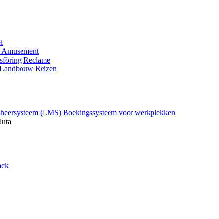
l
 Amusement
sföring
Reclame
Landbouw
Reizen
eheersysteem (LMS)
Boekingssysteem voor werkplekken
luta
ack