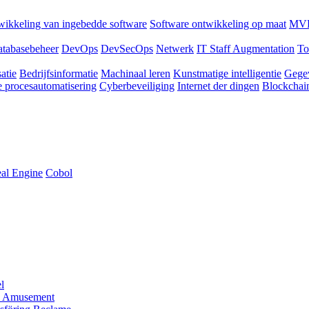
ikkeling van ingebedde software
Software ontwikkeling op maat
MVP
tabasebeheer
DevOps
DevSecOps
Netwerk
IT Staff Augmentation
To
atie
Bedrijfsinformatie
Machinaal leren
Kunstmatige intelligentie
Gege
 procesautomatisering
Cyberbeveiliging
Internet der dingen
Blockchai
al Engine
Cobol
l
 Amusement