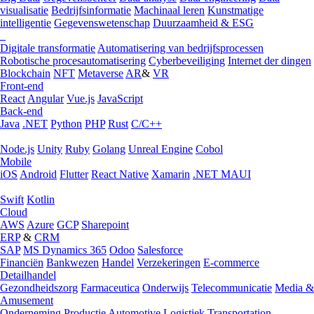
visualisatie
Bedrijfsinformatie
Machinaal leren
Kunstmatige
intelligentie
Gegevenswetenschap
Duurzaamheid & ESG
Digitale transformatie
Automatisering van bedrijfsprocessen
Robotische procesautomatisering
Cyberbeveiliging
Internet der dingen
Blockchain
NFT
Metaverse
AR
&
VR
Front-end
React
Angular
Vue.js
JavaScript
Back-end
Java
.NET
Python
PHP
Rust
C/C++
Node.js
Unity
Ruby
Golang
Unreal Engine
Cobol
Mobile
iOS
Android
Flutter
React Native
Xamarin
.NET MAUI
Swift
Kotlin
Cloud
AWS
Azure
GCP
Sharepoint
ERP
&
CRM
SAP
MS Dynamics 365
Odoo
Salesforce
Financiën
Bankwezen
Handel
Verzekeringen
E-commerce
Detailhandel
Gezondheidszorg
Farmaceutica
Onderwijs
Telecommunicatie
Media &
Amusement
Onderneming
Productie
Automotive
Logistiek
Transportation