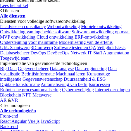
nadelen, kosten en hoe te kiezen
Lees het artikel
Diensten
Alle diensten
Diensten voor volledige softwareontwikkeling
IT advies en consultancy
Webontwikkeling
Mobiele ontwikkeling
Ontwikkeling van ingebedde software
Software ontwikkeling op maat
MVP ontwikkeling
Cloud ontwikkeling
ERP-ontwikkeling
Ondersteuning voor mainframe
Modernisering van de erfenis
UI/UX ontwerp
3D ontwerp
Software testen en QA
Veiligheidstests
Databasebeheer
DevOps
DevSecOps
Netwerk
IT Staff Augmentation
Toegewijd team
Implementatie van geavanceerde technologieën
Big Data
Gegevensbeheer
Data-analyse
Data-engineering
Data
visualisatie
Bedrijfsinformatie
Machinaal leren
Kunstmatige
intelligentie
Gegevenswetenschap
Duurzaamheid & ESG
Digitale transformatie
Automatisering van bedrijfsprocessen
Robotische procesautomatisering
Cyberbeveiliging
Internet der dingen
Blockchain
NFT
Metaverse
AR
&
VR
Technologieën
Alle technologieën
Front-end
React
Angular
Vue.js
JavaScript
Back-end