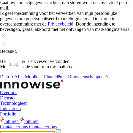
Laat uw contactgegevens achter, dan sturen we u ons overzicht per e-
mail.
Ik geef toestemming voor het verwerken van mijn persoonlijke
gegevens om gepersonaliseerd marketingmateriaal te sturen in
overeenstemming met de
Privacybeleid
. Door de inzending te
bevestigen, gaat u akkoord met het ontvangen van marketingmateriaal
Bedankt.
Het formulier is succesvol verzonden.
Blog
Blog
Blog
Blog
Blog
Blog
Blog
Blog
Blog
Blog
Blog
Blog
Meer informatie vindt u in uw mailbox.
Data
AI
Mobile
Financiën
Biowetenschappen
Over ons
Diensten
Technologieën
Industrieën
Portfolio
Inhuren
Inhuren
Contacteer ons
Contacteer ons