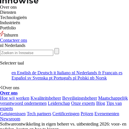
Over ons
Diensten
Technologieën
Industrieën
Portfolio
Inhuren
Contacteer ons
nl
Nederlands
Selecteer taal
en
English
de
Deutsch
it
Italiano
nl
Nederlands
fr
Français
es
Español
sv
Svenska
pt
Português
pl
Polski
nb
Norsk
Over ons
Over ons
Hoe wij werken
Kwaliteitsbeheer
Beveiligingsbeheer
Maatschappelijk
verantwoord ondernemen
Leiderschap
Onze experts
Blog
Tips van
experts
Getuigenissen
Tech partners
Certificeringen
Prijzen
Evenementen
Newsroom
Softwareontwikkeling in eigen beheer vs. uitbesteding 2026: voor- en