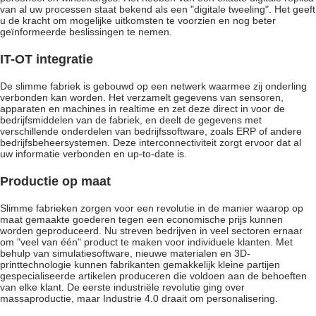
van al uw processen staat bekend als een "digitale tweeling". Het geeft
u de kracht om mogelijke uitkomsten te voorzien en nog beter
geïnformeerde beslissingen te nemen.
IT-OT integratie
De slimme fabriek is gebouwd op een netwerk waarmee zij onderling
verbonden kan worden. Het verzamelt gegevens van sensoren,
apparaten en machines in realtime en zet deze direct in voor de
bedrijfsmiddelen van de fabriek, en deelt de gegevens met
verschillende onderdelen van bedrijfssoftware, zoals ERP of andere
bedrijfsbeheersystemen. Deze interconnectiviteit zorgt ervoor dat al
uw informatie verbonden en up-to-date is.
Productie op maat
Slimme fabrieken zorgen voor een revolutie in de manier waarop op
maat gemaakte goederen tegen een economische prijs kunnen
worden geproduceerd. Nu streven bedrijven in veel sectoren ernaar
om "veel van één" product te maken voor individuele klanten. Met
behulp van simulatiesoftware, nieuwe materialen en 3D-
printtechnologie kunnen fabrikanten gemakkelijk kleine partijen
gespecialiseerde artikelen produceren die voldoen aan de behoeften
van elke klant. De eerste industriële revolutie ging over
massaproductie, maar Industrie 4.0 draait om personalisering.