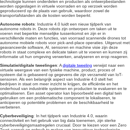
technologie kunnen onderdelen en producten als ontwerpbestanden
worden opgeslagen in virtuele voorraden en op verzoek worden
geproduceerd op de plaats van gebruik, waardoor zowel de
transportafstanden als de kosten worden beperkt.
Autonome robots
: Industrie 4.0 luidt een nieuw tijdperk van
autonome robots in. Deze robots zijn ontworpen om taken uit te
voeren met beperkte menselijke tussenkomst en zijn er in
verschillende maten en functies, van voorraad scannende drones tot
autonome mobiele robots voor pick-and-place operaties. Uitgerust met
geavanceerde software, AI, sensoren en machine visie zijn deze
robots in staat complexe en delicate taken uit te voeren en kunnen zij
informatie uit hun omgeving verwerken, analyseren en erop reageren.
Simulatie/digitale tweelingen
: A
digitale tweeling
verwijst naar een
virtuele weergave van een fysieke machine, product, proces of
systeem dat is gebaseerd op gegevens die zijn verzameld van IoT-
sensoren. Als een belangrijk aspect van Industrie 4.0 stelt het
bedrijven in staat om meer inzicht te krijgen, de efficiëntie en het
onderhoud van industriële systemen en producten te evalueren en te
optimaliseren. Een asset operator kan bijvoorbeeld een digital twin
gebruiken om een problematische component te lokaliseren, te
anticiperen op potentiële problemen en de beschikbaarheid te
verbeteren.
Cyberbeveiliging
: In het tijdperk van Industrie 4.0, waarin
connectiviteit en het gebruik van big data toenemen, zijn sterke
cyberbeveiligingsmaatregelen cruciaal. Door te kiezen voor een Zero
Trust-aanpak en gebruik te maken van innovatieve technologieën