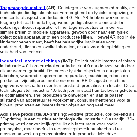
Toegevoegde realiteit
(AR)
: De integratie van augmented reality, een
technologie die digitale inhoud vermengt met de fysieke omgeving, is
een centraal aspect van Industrie 4.0. Met AR hebben werknemers
toegang tot real-time IoT-gegevens, gedigitaliseerde onderdelen,
opleidingsinhoud, reparatie- of montage-instructies en meer via
slimme brillen of mobiele apparaten, gewoon door naar een fysiek
object zoals apparatuur of een product te kijken. Hoewel AR nog in de
kinderschoenen staat, heeft het belangrijke implicaties voor
onderhoud, dienst en kwaliteitsborging, alsook voor de opleiding en
veiligheid van technici.
Industrieel internet of things
(IIoT)
: De industriële
internet of things
in industrie 4.0
is zo cruciaal voor Industrie 4.0 dat de twee vaak door
elkaar worden gebruikt. De meeste fysieke objecten in
aangesloten
fabrieken
, waaronder apparaten, apparatuur, machines, robots en
producten, zijn uitgerust met sensoren en RFID-tags die realtime
gegevens verschaffen over hun toestand, prestaties, en locatie. Deze
technologie stelt
industrie 4.0 bedrijven
in staat hun toeleveringsketens
te optimaliseren, snel producten te ontwerpen en aan te passen,
stilstand van apparatuur te voorkomen, consumententrends voor te
blijven, producten en inventaris te volgen en nog veel meer.
Additieve productie/3D-printing
: Additive productie, ook bekend als
3D-printing, is een cruciale technologie die Industrie 4.0 aandrijft. 3D-
printing werd aanvankelijk gebruikt als instrument voor snelle
prototyping, maar heeft zijn toepassingsbereik nu uitgebreid tot
massamaatwerk en gedecentraliseerde productie. Met deze