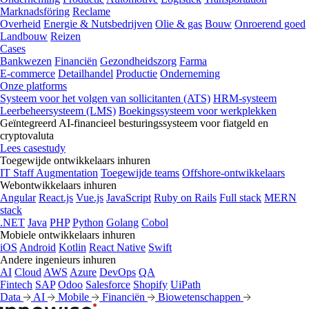
Marknadsföring
Reclame
Overheid
Energie & Nutsbedrijven
Olie & gas
Bouw
Onroerend goed
Landbouw
Reizen
Cases
Bankwezen
Financiën
Gezondheidszorg
Farma
E-commerce
Detailhandel
Productie
Onderneming
Onze platforms
Systeem voor het volgen van sollicitanten (ATS)
HRM-systeem
Leerbeheersysteem (LMS)
Boekingssysteem voor werkplekken
Geïntegreerd AI-financieel besturingssysteem voor fiatgeld en
cryptovaluta
Lees casestudy
Toegewijde ontwikkelaars inhuren
IT Staff Augmentation
Toegewijde teams
Offshore-ontwikkelaars
Webontwikkelaars inhuren
Angular
React.js
Vue.js
JavaScript
Ruby on Rails
Full stack
MERN
stack
.NET
Java
PHP
Python
Golang
Cobol
Mobiele ontwikkelaars inhuren
iOS
Android
Kotlin
React Native
Swift
Andere ingenieurs inhuren
AI
Cloud
AWS
Azure
DevOps
QA
Fintech
SAP
Odoo
Salesforce
Shopify
UiPath
Data
AI
Mobile
Financiën
Biowetenschappen