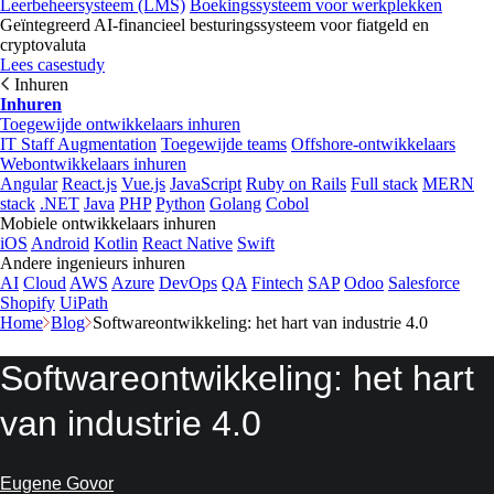
Leerbeheersysteem (LMS)
Boekingssysteem voor werkplekken
Geïntegreerd AI-financieel besturingssysteem voor fiatgeld en
cryptovaluta
Lees casestudy
Inhuren
Inhuren
Toegewijde ontwikkelaars inhuren
IT Staff Augmentation
Toegewijde teams
Offshore-ontwikkelaars
Webontwikkelaars inhuren
Angular
React.js
Vue.js
JavaScript
Ruby on Rails
Full stack
MERN
stack
.NET
Java
PHP
Python
Golang
Cobol
Mobiele ontwikkelaars inhuren
iOS
Android
Kotlin
React Native
Swift
Andere ingenieurs inhuren
AI
Cloud
AWS
Azure
DevOps
QA
Fintech
SAP
Odoo
Salesforce
Shopify
UiPath
Home
Blog
Softwareontwikkeling: het hart van industrie 4.0
Softwareontwikkeling: het hart
van industrie 4.0
Eugene Govor