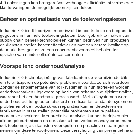
4.0 oplossingen
kan brengen. Van verhoogde efficiëntie tot verbeterde
klantervaringen, de mogelijkheden zijn eindeloos.
Beheer en optimalisatie van de toeleveringsketen
Industrie 4.0 biedt bedrijven meer inzicht in, controle op en toegang tot
gegevens in hun hele toeleveringsketen. Door gebruik te maken van
supply chain beheer-technologieën kunnen bedrijven hun producten
en diensten sneller, kosteneffectiever en met een betere kwaliteit op
de markt brengen en zo een concurrentievoordeel behalen ten
opzichte van minder efficiënte concurrenten.
Voorspellend onderhoud/analyse
Industrie 4.0-technologieën geven fabrikanten de vooruitziende blik
om te anticiperen op potentiële problemen voordat ze zich voordoen.
Zonder de implementatie van IoT-systemen in hun fabrieken worden
onderhoudstaken uitgevoerd op basis van schema's of tijdsintervallen,
waardoor het een handmatig proces wordt. Met IoT-systemen wordt
onderhoud echter geautomatiseerd en efficiënter, omdat de systemen
problemen of de noodzaak van reparaties kunnen detecteren en
fabrikanten in staat stellen potentiële problemen aan te pakken
voordat ze escaleren. Met predictive analytics kunnen bedrijven niet
alleen gebeurtenissen en oorzaken uit het verleden analyseren, maar
ook toekomstige uitkomsten voorspellen en proactieve maatregelen
nemen om deze te voorkomen. Deze verschuiving van preventief naar