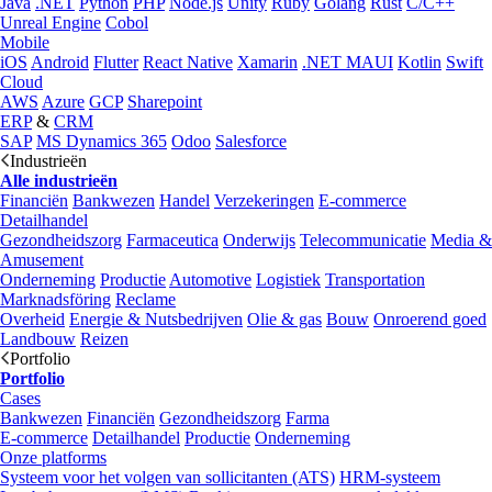
Java
.NET
Python
PHP
Node.js
Unity
Ruby
Golang
Rust
C/C++
Unreal Engine
Cobol
Mobile
iOS
Android
Flutter
React Native
Xamarin
.NET MAUI
Kotlin
Swift
Cloud
AWS
Azure
GCP
Sharepoint
ERP
&
CRM
SAP
MS Dynamics 365
Odoo
Salesforce
Industrieën
Alle industrieën
Financiën
Bankwezen
Handel
Verzekeringen
E-commerce
Detailhandel
Gezondheidszorg
Farmaceutica
Onderwijs
Telecommunicatie
Media &
Amusement
Onderneming
Productie
Automotive
Logistiek
Transportation
Marknadsföring
Reclame
Overheid
Energie & Nutsbedrijven
Olie & gas
Bouw
Onroerend goed
Landbouw
Reizen
Portfolio
Portfolio
Cases
Bankwezen
Financiën
Gezondheidszorg
Farma
E-commerce
Detailhandel
Productie
Onderneming
Onze platforms
Systeem voor het volgen van sollicitanten (ATS)
HRM-systeem