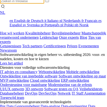
NL
en
English
de
Deutsch
it
Italiano
nl
Nederlands
fr
Français
es
Español
sv
Svenska
pt
Português
pl
Polski
nb
Norsk
Hoe wij werken
Kwaliteitsbeheer
Beveiligingsbeheer
Maatschappelijk
verantwoord ondernemen
Leiderschap
Onze experts
Blog
Tips van
experts
Getuigenissen
Tech partners
Certificeringen
Prijzen
Evenementen
Newsroom
Softwareontwikkeling in eigen beheer vs. uitbesteding 2026: voor- en
nadelen, kosten en hoe te kiezen
Lees het artikel
Diensten voor volledige softwareontwikkeling
IT advies en consultancy
Webontwikkeling
Mobiele ontwikkeling
Ontwikkeling van ingebedde software
Software ontwikkeling op maat
MVP ontwikkeling
Cloud ontwikkeling
ERP-ontwikkeling
Ondersteuning voor mainframe
Modernisering van de erfenis
UI/UX ontwerp
3D ontwerp
Software testen en QA
Veiligheidstests
Databasebeheer
DevOps
DevSecOps
Netwerk
IT Staff Augmentation
Toegewijd team
Implementatie van geavanceerde technologieën
Big Data
Gegevensbeheer
Data-analyse
Data-engineering
Data