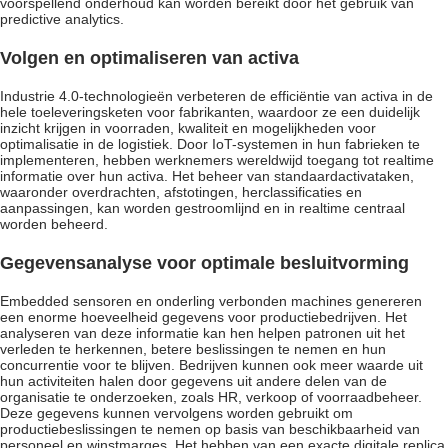
voorspellend onderhoud kan worden bereikt door het gebruik van
predictive analytics.
Volgen en optimaliseren van activa
Industrie 4.0-technologieën verbeteren de efficiëntie van activa in de
hele toeleveringsketen voor fabrikanten, waardoor ze een duidelijk
inzicht krijgen in voorraden, kwaliteit en mogelijkheden voor
optimalisatie in de logistiek. Door IoT-systemen in hun fabrieken te
implementeren, hebben werknemers wereldwijd toegang tot realtime
informatie over hun activa. Het beheer van standaardactivataken,
waaronder overdrachten, afstotingen, herclassificaties en
aanpassingen, kan worden gestroomlijnd en in realtime centraal
worden beheerd.
Gegevensanalyse voor optimale besluitvorming
Embedded sensoren en onderling verbonden machines genereren
een enorme hoeveelheid gegevens voor productiebedrijven. Het
analyseren van deze informatie kan hen helpen patronen uit het
verleden te herkennen, betere beslissingen te nemen en hun
concurrentie voor te blijven. Bedrijven kunnen ook meer waarde uit
hun activiteiten halen door gegevens uit andere delen van de
organisatie te onderzoeken, zoals HR, verkoop of voorraadbeheer.
Deze gegevens kunnen vervolgens worden gebruikt om
productiebeslissingen te nemen op basis van beschikbaarheid van
personeel en winstmarges. Het hebben van een exacte digitale replica