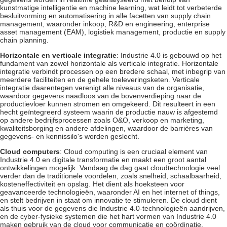
kunstmatige intelligentie en machine learning, wat leidt tot verbeterde
besluitvorming en automatisering in alle facetten van supply chain
management, waaronder inkoop, R&D en engineering, enterprise
asset management (EAM), logistiek management, productie en supply
chain planning.
Horizontale en verticale integratie
: Industrie 4.0 is gebouwd op het
fundament van zowel horizontale als verticale integratie. Horizontale
integratie verbindt processen op een bredere schaal, met inbegrip van
meerdere faciliteiten en de gehele toeleveringsketen. Verticale
integratie daarentegen verenigt alle niveaus van de organisatie,
waardoor gegevens naadloos van de bovenverdieping naar de
productievloer kunnen stromen en omgekeerd. Dit resulteert in een
hecht geïntegreerd systeem waarin de productie nauw is afgestemd
op andere bedrijfsprocessen zoals O&O, verkoop en marketing,
kwaliteitsborging en andere afdelingen, waardoor de barrières van
gegevens- en kennissilo's worden geslecht.
Cloud computers
: Cloud computing is een cruciaal element van
Industrie 4.0 en digitale transformatie en maakt een groot aantal
ontwikkelingen mogelijk. Vandaag de dag gaat cloudtechnologie veel
verder dan de traditionele voordelen, zoals snelheid, schaalbaarheid,
kosteneffectiviteit en opslag. Het dient als hoeksteen voor
geavanceerde technologieën, waaronder AI en het internet of things,
en stelt bedrijven in staat om innovatie te stimuleren. De cloud dient
als thuis voor de gegevens die Industrie 4.0-technologieën aandrijven,
en de cyber-fysieke systemen die het hart vormen van Industrie 4.0
maken gebruik van de cloud voor communicatie en coördinatie.