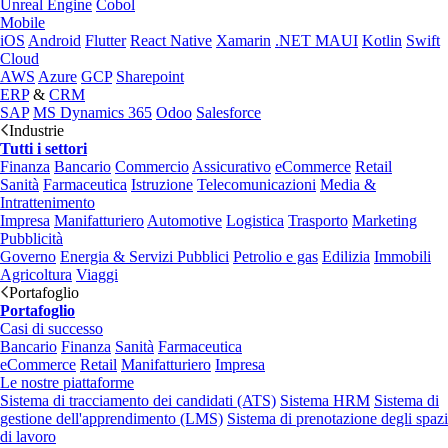
Unreal Engine
Cobol
Mobile
iOS
Android
Flutter
React Native
Xamarin
.NET MAUI
Kotlin
Swift
Cloud
AWS
Azure
GCP
Sharepoint
ERP
&
CRM
SAP
MS Dynamics 365
Odoo
Salesforce
Industrie
Tutti i settori
Finanza
Bancario
Commercio
Assicurativo
eCommerce
Retail
Sanità
Farmaceutica
Istruzione
Telecomunicazioni
Media &
Intrattenimento
Impresa
Manifatturiero
Automotive
Logistica
Trasporto
Marketing
Pubblicità
Governo
Energia & Servizi Pubblici
Petrolio e gas
Edilizia
Immobili
Agricoltura
Viaggi
Portafoglio
Portafoglio
Casi di successo
Bancario
Finanza
Sanità
Farmaceutica
eCommerce
Retail
Manifatturiero
Impresa
Le nostre piattaforme
Sistema di tracciamento dei candidati (ATS)
Sistema HRM
Sistema di
gestione dell'apprendimento (LMS)
Sistema di prenotazione degli spazi
di lavoro