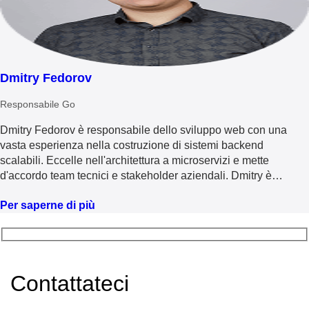
Dmitry Fedorov
Responsabile Go
Dmitry Fedorov è responsabile dello sviluppo web con una
vasta esperienza nella costruzione di sistemi backend
scalabili. Eccelle nell'architettura a microservizi e mette
d'accordo team tecnici e stakeholder aziendali. Dmitry è
appassionato di soluzioni che hanno un impatto reale sul
Per saperne di più
business, di mentoring agli sviluppatori e di promozione di
pratiche ingegneristiche di alta qualità.
Contattateci