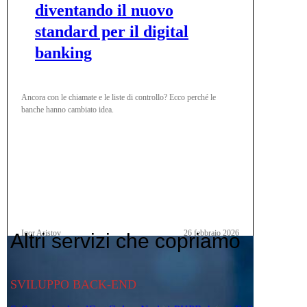
diventando il nuovo
standard per il digital
banking
Ancora con le chiamate e le liste di controllo? Ecco perché le
banche hanno cambiato idea.
Igor Aristov
26 febbraio 2026
Altri servizi che copriamo
SVILUPPO BACK-END