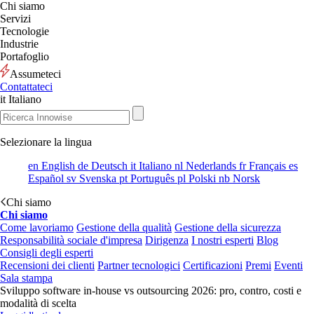
Chi siamo
Servizi
Tecnologie
Industrie
Portafoglio
Assumeteci
Contattateci
it
Italiano
Selezionare la lingua
en
English
de
Deutsch
it
Italiano
nl
Nederlands
fr
Français
es
Español
sv
Svenska
pt
Português
pl
Polski
nb
Norsk
Chi siamo
Chi siamo
Come lavoriamo
Gestione della qualità
Gestione della sicurezza
Responsabilità sociale d'impresa
Dirigenza
I nostri esperti
Blog
Consigli degli esperti
Recensioni dei clienti
Partner tecnologici
Certificazioni
Premi
Eventi
Sala stampa
Sviluppo software in-house vs outsourcing 2026: pro, contro, costi e
modalità di scelta