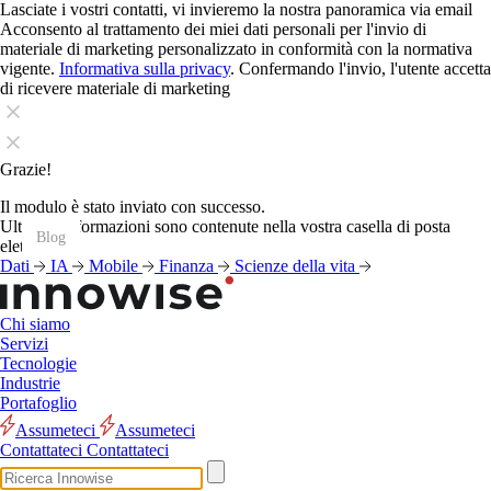
Lasciate i vostri contatti, vi invieremo la nostra panoramica via email
Acconsento al trattamento dei miei dati personali per l'invio di
materiale di marketing personalizzato in conformità con la normativa
vigente.
Informativa sulla privacy
. Confermando l'invio, l'utente accetta
di ricevere materiale di marketing
Grazie!
Il modulo è stato inviato con successo.
Ulteriori informazioni sono contenute nella vostra casella di posta
Blog
Blog
Blog
Blog
Blog
Blog
Blog
Blog
Blog
Blog
Blog
Blog
elettronica.
Dati
IA
Mobile
Finanza
Scienze della vita
Chi siamo
Servizi
Tecnologie
Industrie
Portafoglio
Assumeteci
Assumeteci
Contattateci
Contattateci