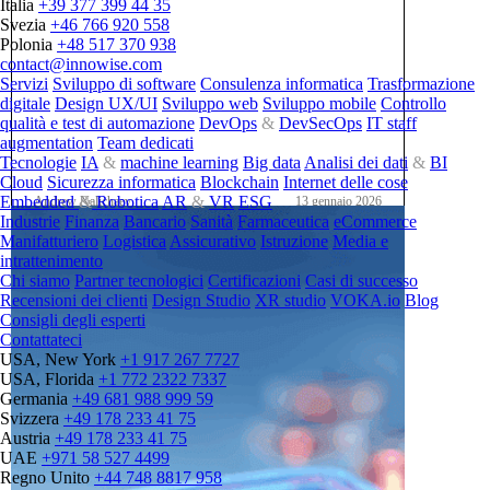
Italia
+39 377 399 44 35
Svezia
+46 766 920 558
Polonia
+48 517 370 938
contact@innowise.com
Servizi
Sviluppo di software
Consulenza informatica
Trasformazione
digitale
Design UX/UI
Sviluppo web
Sviluppo mobile
Controllo
qualità e test di automazione
DevOps
&
DevSecOps
IT staff
augmentation
Team dedicati
Tecnologie
IA
&
machine learning
Big data
Analisi dei dati
&
BI
Cloud
Sicurezza informatica
Blockchain
Internet delle cose
Embedded
&
Robotica
AR
&
VR
ESG
Andrew Nalichaev
13 gennaio 2026
Industrie
Finanza
Bancario
Sanità
Farmaceutica
eCommerce
Manifatturiero
Logistica
Assicurativo
Istruzione
Media e
intrattenimento
Chi siamo
Partner tecnologici
Certificazioni
Casi di successo
Recensioni dei clienti
Design Studio
XR studio
VOKA.io
Blog
Consigli degli esperti
Contattateci
USA, New York
+1 917 267 7727
USA, Florida
+1 772 2322 7337
Germania
+49 681 988 999 59
Svizzera
+49 178 233 41 75
Austria
+49 178 233 41 75
UAE
+971 58 527 4499
Regno Unito
+44 748 8817 958