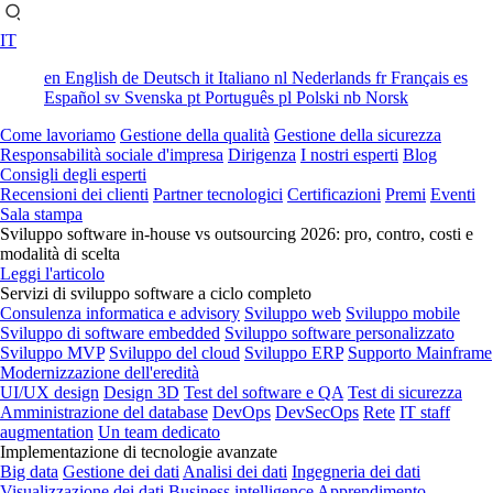
IT
en
English
de
Deutsch
it
Italiano
nl
Nederlands
fr
Français
es
Español
sv
Svenska
pt
Português
pl
Polski
nb
Norsk
Come lavoriamo
Gestione della qualità
Gestione della sicurezza
Responsabilità sociale d'impresa
Dirigenza
I nostri esperti
Blog
Consigli degli esperti
Recensioni dei clienti
Partner tecnologici
Certificazioni
Premi
Eventi
Sala stampa
Sviluppo software in-house vs outsourcing 2026: pro, contro, costi e
modalità di scelta
Leggi l'articolo
Servizi di sviluppo software a ciclo completo
Consulenza informatica e advisory
Sviluppo web
Sviluppo mobile
Sviluppo di software embedded
Sviluppo software personalizzato
Sviluppo MVP
Sviluppo del cloud
Sviluppo ERP
Supporto Mainframe
Modernizzazione dell'eredità
UI/UX design
Design 3D
Test del software e QA
Test di sicurezza
Amministrazione del database
DevOps
DevSecOps
Rete
IT staff
augmentation
Un team dedicato
Implementazione di tecnologie avanzate
Big data
Gestione dei dati
Analisi dei dati
Ingegneria dei dati
Visualizzazione dei dati
Business intelligence
Apprendimento