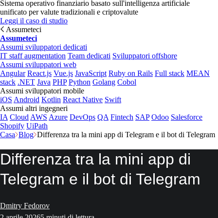
Sistema operativo finanziario basato sull'intelligenza artificiale
unificato per valute tradizionali e criptovalute
Leggi il caso di studio
Assumeteci
Assumeteci
Assumi sviluppatori dedicati
IT staff augmentation
Team dedicati
Sviluppatori offshore
Assumi sviluppatori web
Angular
React.js
Vue.js
JavaScript
Ruby on Rails
Full stack
MEAN
stack
.NET
Java
PHP
Python
Golang
Cobol
Assumi sviluppatori mobile
iOS
Android
Kotlin
React Native
Swift
Assumi altri ingegneri
IA
Cloud
AWS
Azure
DevOps
QA
Fintech
SAP
Odoo
Salesforce
Shopify
UiPath
Casa
Blog
Differenza tra la mini app di Telegram e il bot di Telegram
Differenza tra la mini app di
Telegram e il bot di Telegram
Dmitry Fedorov
2 aprile 2026
5 minuti di lettura