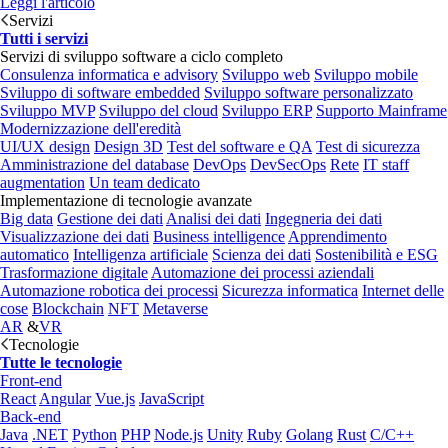
Leggi l'articolo
Servizi
Tutti i servizi
Servizi di sviluppo software a ciclo completo
Consulenza informatica e advisory
Sviluppo web
Sviluppo mobile
Sviluppo di software embedded
Sviluppo software personalizzato
Sviluppo MVP
Sviluppo del cloud
Sviluppo ERP
Supporto Mainframe
Modernizzazione dell'eredità
UI/UX design
Design 3D
Test del software e QA
Test di sicurezza
Amministrazione del database
DevOps
DevSecOps
Rete
IT staff
augmentation
Un team dedicato
Implementazione di tecnologie avanzate
Big data
Gestione dei dati
Analisi dei dati
Ingegneria dei dati
Visualizzazione dei dati
Business intelligence
Apprendimento
automatico
Intelligenza artificiale
Scienza dei dati
Sostenibilità e ESG
Trasformazione digitale
Automazione dei processi aziendali
Automazione robotica dei processi
Sicurezza informatica
Internet delle
cose
Blockchain
NFT
Metaverse
AR
&
VR
Tecnologie
Tutte le tecnologie
Front-end
React
Angular
Vue.js
JavaScript
Back-end
Java
.NET
Python
PHP
Node.js
Unity
Ruby
Golang
Rust
C/C++