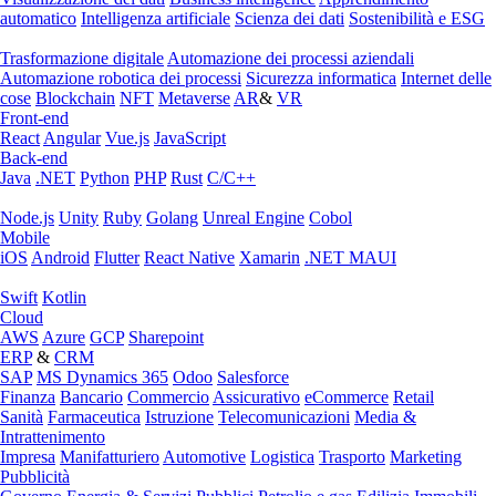
automatico
Intelligenza artificiale
Scienza dei dati
Sostenibilità e ESG
Trasformazione digitale
Automazione dei processi aziendali
Automazione robotica dei processi
Sicurezza informatica
Internet delle
cose
Blockchain
NFT
Metaverse
AR
&
VR
Front-end
React
Angular
Vue.js
JavaScript
Back-end
Java
.NET
Python
PHP
Rust
C/C++
Node.js
Unity
Ruby
Golang
Unreal Engine
Cobol
Mobile
iOS
Android
Flutter
React Native
Xamarin
.NET MAUI
Swift
Kotlin
Cloud
AWS
Azure
GCP
Sharepoint
ERP
&
CRM
SAP
MS Dynamics 365
Odoo
Salesforce
Finanza
Bancario
Commercio
Assicurativo
eCommerce
Retail
Sanità
Farmaceutica
Istruzione
Telecomunicazioni
Media &
Intrattenimento
Impresa
Manifatturiero
Automotive
Logistica
Trasporto
Marketing
Pubblicità