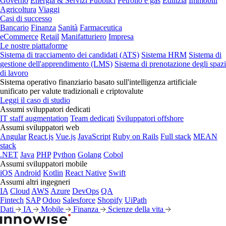
Governo
Energia & Servizi Pubblici
Petrolio e gas
Edilizia
Immobili
Agricoltura
Viaggi
Casi di successo
Bancario
Finanza
Sanità
Farmaceutica
eCommerce
Retail
Manifatturiero
Impresa
Le nostre piattaforme
Sistema di tracciamento dei candidati (ATS)
Sistema HRM
Sistema di
gestione dell'apprendimento (LMS)
Sistema di prenotazione degli spazi
di lavoro
Sistema operativo finanziario basato sull'intelligenza artificiale
unificato per valute tradizionali e criptovalute
Leggi il caso di studio
Assumi sviluppatori dedicati
IT staff augmentation
Team dedicati
Sviluppatori offshore
Assumi sviluppatori web
Angular
React.js
Vue.js
JavaScript
Ruby on Rails
Full stack
MEAN
stack
.NET
Java
PHP
Python
Golang
Cobol
Assumi sviluppatori mobile
iOS
Android
Kotlin
React Native
Swift
Assumi altri ingegneri
IA
Cloud
AWS
Azure
DevOps
QA
Fintech
SAP
Odoo
Salesforce
Shopify
UiPath
Dati
IA
Mobile
Finanza
Scienze della vita