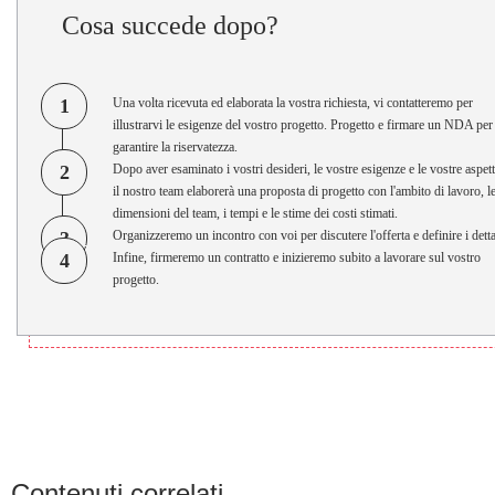
Cosa succede dopo?
1
Una volta ricevuta ed elaborata la vostra richiesta, vi contatteremo per
illustrarvi le esigenze del vostro progetto. Progetto e firmare un NDA per
garantire la riservatezza.
2
Dopo aver esaminato i vostri desideri, le vostre esigenze e le vostre aspett
il nostro team elaborerà una proposta di progetto con l'ambito di lavoro, l
dimensioni del team, i tempi e le stime dei costi stimati.
3
Organizzeremo un incontro con voi per discutere l'offerta e definire i detta
4
Infine, firmeremo un contratto e inizieremo subito a lavorare sul vostro
progetto.
Contenuti correlati