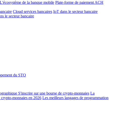
L'écosystème de la banque mobile
Plate-forme de paiement ACH
bancaire
Cloud services bancaires
IoT dans le secteur bancaire
ns le secteur bancaire
ppement du STO
tographique
S'inscrire sur une bourse de crypto-monnaies
La
de crypto-monnaies en 2026
Les meilleurs langages de programmation