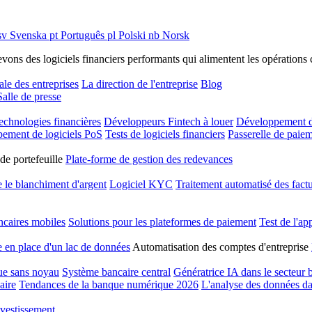
sv
Svenska
pt
Português
pl
Polski
nb
Norsk
s des logiciels financiers performants qui alimentent les opérations cri
ale des entreprises
La direction de l'entreprise
Blog
Salle de presse
technologies financières
Développeurs Fintech à louer
Développement d
ement de logiciels PoS
Tests de logiciels financiers
Passerelle de paie
de portefeuille
Plate-forme de gestion des redevances
e le blanchiment d'argent
Logiciel KYC
Traitement automatisé des fact
ncaires mobiles
Solutions pour les plateformes de paiement
Test de l'ap
 en place d'un lac de données
Automatisation des comptes d'entreprise
ue sans noyau
Système bancaire central
Génératrice IA dans le secteur 
aire
Tendances de la banque numérique 2026
L'analyse des données da
nvestissement