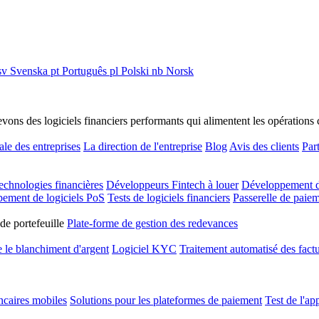
sv
Svenska
pt
Português
pl
Polski
nb
Norsk
s des logiciels financiers performants qui alimentent les opérations cri
ale des entreprises
La direction de l'entreprise
Blog
Avis des clients
Par
technologies financières
Développeurs Fintech à louer
Développement d
ement de logiciels PoS
Tests de logiciels financiers
Passerelle de paie
de portefeuille
Plate-forme de gestion des redevances
e le blanchiment d'argent
Logiciel KYC
Traitement automatisé des fact
ncaires mobiles
Solutions pour les plateformes de paiement
Test de l'ap