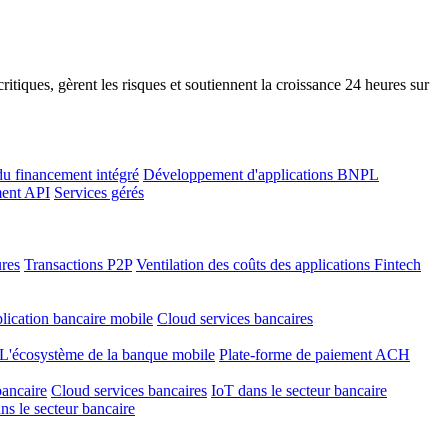
tiques, gèrent les risques et soutiennent la croissance 24 heures sur
u financement intégré
Développement d'applications BNPL
ment API
Services gérés
ures
Transactions P2P
Ventilation des coûts des applications Fintech
plication bancaire mobile
Cloud services bancaires
L'écosystème de la banque mobile
Plate-forme de paiement ACH
bancaire
Cloud services bancaires
IoT dans le secteur bancaire
ns le secteur bancaire