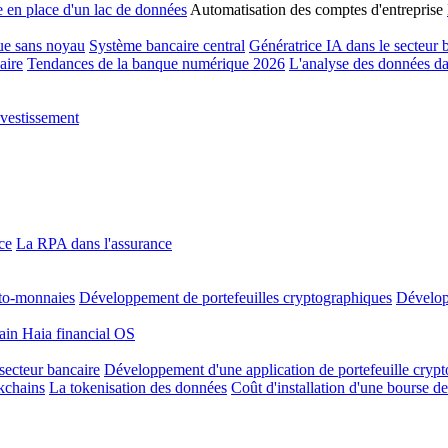
 en place d'un lac de données
Automatisation des comptes d'entreprise
ue sans noyau
Système bancaire central
Génératrice IA dans le secteur 
aire
Tendances de la banque numérique 2026
L'analyse des données da
nvestissement
ce
La RPA dans l'assurance
to-monnaies
Développement de portefeuilles cryptographiques
Dévelo
hain
Haia financial OS
secteur bancaire
Développement d'une application de portefeuille cryp
kchains
La tokenisation des données
Coût d'installation d'une bourse 