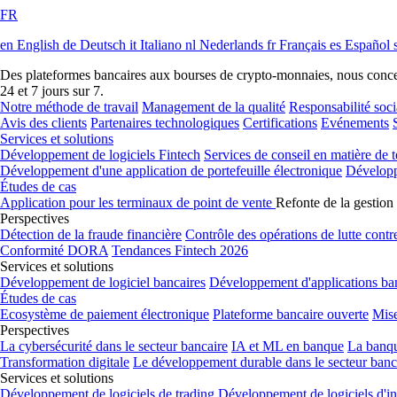
FR
en
English
de
Deutsch
it
Italiano
nl
Nederlands
fr
Français
es
Español
Des plateformes bancaires aux bourses de crypto-monnaies, nous concevon
24 et 7 jours sur 7.
Notre méthode de travail
Management de la qualité
Responsabilité soci
Avis des clients
Partenaires technologiques
Certifications
Evénements
Services et solutions
Développement de logiciels Fintech
Services de conseil en matière de 
Développement d'une application de portefeuille électronique
Développ
Études de cas
Application pour les terminaux de point de vente
Refonte de la gestion 
Perspectives
Détection de la fraude financière
Contrôle des opérations de lutte contr
Conformité DORA
Tendances Fintech 2026
Services et solutions
Développement de logiciel bancaires
Développement d'applications ba
Études de cas
Ecosystème de paiement électronique
Plateforme bancaire ouverte
Mise
Perspectives
La cybersécurité dans le secteur bancaire
IA et ML en banque
La banq
Transformation digitale
Le développement durable dans le secteur banc
Services et solutions
Développement de logiciels de trading
Développement de logiciels d'i