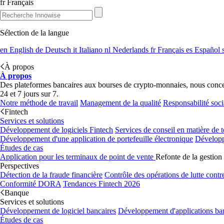
fr
Français
Sélection de la langue
en
English
de
Deutsch
it
Italiano
nl
Nederlands
fr
Français
es
Español
À propos
À propos
Des plateformes bancaires aux bourses de crypto-monnaies, nous concevon
24 et 7 jours sur 7.
Notre méthode de travail
Management de la qualité
Responsabilité soci
Fintech
Services et solutions
Développement de logiciels Fintech
Services de conseil en matière de 
Développement d'une application de portefeuille électronique
Développ
Études de cas
Application pour les terminaux de point de vente
Refonte de la gestion 
Perspectives
Détection de la fraude financière
Contrôle des opérations de lutte contr
Conformité DORA
Tendances Fintech 2026
Banque
Services et solutions
Développement de logiciel bancaires
Développement d'applications ba
Études de cas