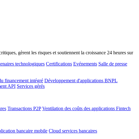
tiques, gèrent les risques et soutiennent la croissance 24 heures sur
tenaires technologiques
Certifications
Evénements
Salle de presse
u financement intégré
Développement d'applications BNPL
ment API
Services gérés
ures
Transactions P2P
Ventilation des coûts des applications Fintech
plication bancaire mobile
Cloud services bancaires