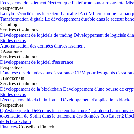
Ecosystème de paiement électronique
Plateforme bancaire ouverte
Mise
Perspectives
La cybersécurité dans le secteur bancaire
IA et ML en banque
La banq
Transformation digitale
Le développement durable dans le secteur banc
Trading
Services et solutions
Développement de logiciels de trading
Développement de logiciels d'i
Études de cas
Automatisation des données d'investissement
Assurance
Services et solutions
Développement de logiciel d'assurance
Perspectives
L'analyse des données dans l'assurance
CRM pour les agents d'assuran
Blockchain
Services et solutions
Développement de la blockchain
Développement d'une bourse de cryp
Études de cas
L'écosystème blockchain Haust
Développement d'applications blockc
Perspectives
Qu'est-ce que le DeFi dans le secteur bancaire ?
La blockchain dans le 
tokenisation de Sprint dans le traitement des données
Top Layer 2 bloc
de la blockchain
Finances
Conseil en Fintech