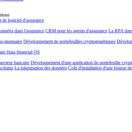
utions
de logiciel d'assurance
données dans l'assurance
CRM pour les agents d'assurance
La RPA dans
to-monnaies
Développement de portefeuilles cryptographiques
Dévelo
hain
Haia financial OS
secteur bancaire
Développement d'une application de portefeuille cryp
kchains
La tokenisation des données
Coût d'installation d'une bourse 