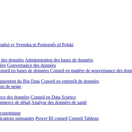
pañol
sv
Svenska
pt
Português
pl
Polski
 des données
Administration des bases de données
nées
Gouvernance des données
nseil en bases de données
Conseil en matière de gouvernance des don
ppement du Big Data
Conseil en entrepôt de données
on de neige
ence des données
Conseil en Data Science
mmerce de détail
Analyse des données de santé
 économique
ications puissantes
Power BI conseil
Conseil Tableau