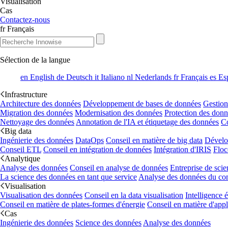
Visualisation
Cas
Contactez-nous
fr
Français
Sélection de la langue
en
English
de
Deutsch
it
Italiano
nl
Nederlands
fr
Français
es
Es
Infrastructure
Architecture des données
Développement de bases de données
Gestion
Migration des données
Modernisation des données
Protection des don
Nettoyage des données
Annotation de l'IA et étiquetage des données
Co
Big data
Ingénierie des données
DataOps
Conseil en matière de big data
Dévelo
Conseil ETL
Conseil en intégration de données
Intégration d'IRIS
Floc
Analytique
Analyse des données
Conseil en analyse de données
Entreprise de sci
La science des données en tant que service
Analyse des données du co
Visualisation
Visualisation des données
Conseil en la data visualisation
Intelligence
Conseil en matière de plates-formes d'énergie
Conseil en matière d'appl
Cas
Ingénierie des données
Science des données
Analyse des données