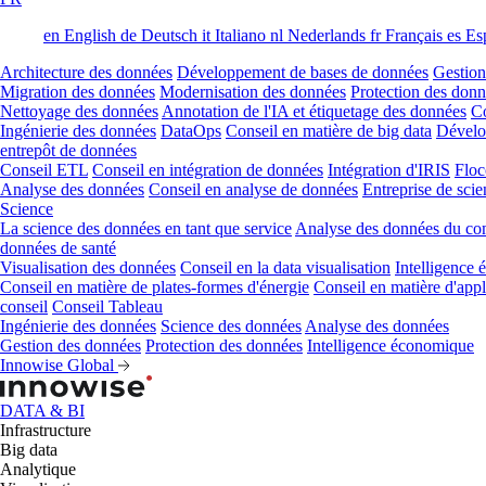
en
English
de
Deutsch
it
Italiano
nl
Nederlands
fr
Français
es
Es
Architecture des données
Développement de bases de données
Gestion
Migration des données
Modernisation des données
Protection des don
Nettoyage des données
Annotation de l'IA et étiquetage des données
Co
Ingénierie des données
DataOps
Conseil en matière de big data
Dévelo
entrepôt de données
Conseil ETL
Conseil en intégration de données
Intégration d'IRIS
Floc
Analyse des données
Conseil en analyse de données
Entreprise de sci
Science
La science des données en tant que service
Analyse des données du co
données de santé
Visualisation des données
Conseil en la data visualisation
Intelligence
Conseil en matière de plates-formes d'énergie
Conseil en matière d'appl
conseil
Conseil Tableau
Ingénierie des données
Science des données
Analyse des données
Gestion des données
Protection des données
Intelligence économique
Innowise Global
DATA & BI
Infrastructure
Big data
Analytique