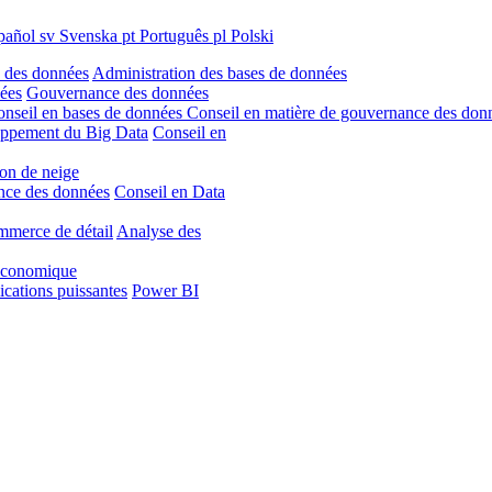
pañol
sv
Svenska
pt
Português
pl
Polski
 des données
Administration des bases de données
nées
Gouvernance des données
nseil en bases de données
Conseil en matière de gouvernance des don
ppement du Big Data
Conseil en
on de neige
ence des données
Conseil en Data
mmerce de détail
Analyse des
 économique
ications puissantes
Power BI