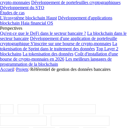
crypto-monnaies
Développement de portefeuilles cryptographiques
Développement du STO
Études de cas
L'écosystème blockchain Haust
Développement d'applications
blockchain
Haia financial OS
Perspectives
Qu'est-ce que le DeFi dans le secteur bancaire ?
La blockchain dans le
secteur bancaire
Développement d'une application de portefeuille
cryptographique
S'inscrire sur une bourse de crypto-monnaies
La
tokenisation de Sprint dans le traitement des données
Top Layer 2
blockchains
La tokenisation des données
Coût d'installation d'une
bourse de crypto-monnaies en 2026
Les meilleurs langages de
programmation de la blockchain
Accueil
Projets
Référentiel de gestion des données bancaires
Gestion des données dans le secteur
bancaire
API
Banque
Intelligence économique
Analyse des données
Gestion des données (DMS)