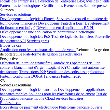
sociale des entreprises
La direction de l'entreprise
Blog
Avis des clients
Partenaires technologiques
Certifications
Evénements
Salle de presse
Fintech
Services et solutions
Développement de logiciels Fintech
Services de conseil en matière de
technologies financières
Développeurs Fintech à louer
Développement
du financement intégré
Développement d'applications BNPL
Développement d'une application de portefeuille électronique
Développement de logiciels PoS
Tests de logiciels financiers
Passerelle
de paiement API
Services gérés
Études de cas
Application pour les terminaux de point de vente
Refonte de la gestion
de portefeuille
Plate-forme de gestion des redevances
Perspectives
Détection de la fraude financière
Contrôle des opérations de lutte
contre le blanchiment d'argent
Logiciel KYC
Traitement automatisé
des factures
Transactions P2P
Ventilation des coûts des applications
Fintech
Conformité DORA
Tendances Fintech 2026
Banque
Services et solutions
Développement de logiciel bancaires
Développement d'applications
bancaires mobiles
Solutions pour les plateformes de paiement
Test de
l'application bancaire mobile
Cloud services bancaires
Études de cas
Ecosystème de paiement électronique
Plateforme bancaire ouverte