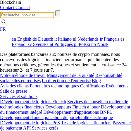
Blockchain
Contact
Contact
FR
en
English
de
Deutsch
it
Italiano
nl
Nederlands
fr
Français
es
Español
sv
Svenska
pt
Português
pl
Polski
nb
Norsk
Des plateformes bancaires aux bourses de crypto-monnaies, nous
concevons des logiciels financiers performants qui alimentent les
opérations critiques, gèrent les risques et soutiennent la croissance 24
heures sur 24 et 7 jours sur 7.
Notre méthode de travail
Management de la qualité
Responsabilité
sociale des entreprises
La direction de l'entreprise
Blog
Avis des clients
Partenaires technologiques
Certifications
Evénements
Salle de presse
Services et solutions
Développement de logiciels Fintech
Services de conseil en matière de
technologies financières
Développeurs Fintech à louer
Développement
du financement intégré
Développement d'applications BNPL
Développement d'une application de portefeuille électronique
Développement de logiciels PoS
Tests de logiciels financiers
Passerelle
de paiement API
Services gérés