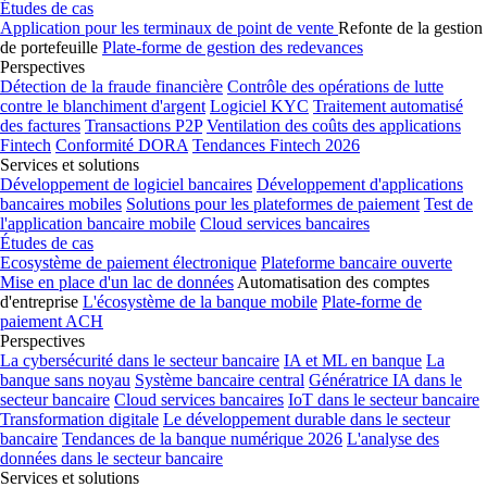
Études de cas
Application pour les terminaux de point de vente
Refonte de la gestion
de portefeuille
Plate-forme de gestion des redevances
Perspectives
Détection de la fraude financière
Contrôle des opérations de lutte
contre le blanchiment d'argent
Logiciel KYC
Traitement automatisé
des factures
Transactions P2P
Ventilation des coûts des applications
Fintech
Conformité DORA
Tendances Fintech 2026
Services et solutions
Développement de logiciel bancaires
Développement d'applications
bancaires mobiles
Solutions pour les plateformes de paiement
Test de
l'application bancaire mobile
Cloud services bancaires
Études de cas
Ecosystème de paiement électronique
Plateforme bancaire ouverte
Mise en place d'un lac de données
Automatisation des comptes
d'entreprise
L'écosystème de la banque mobile
Plate-forme de
paiement ACH
Perspectives
La cybersécurité dans le secteur bancaire
IA et ML en banque
La
banque sans noyau
Système bancaire central
Génératrice IA dans le
secteur bancaire
Cloud services bancaires
IoT dans le secteur bancaire
Transformation digitale
Le développement durable dans le secteur
bancaire
Tendances de la banque numérique 2026
L'analyse des
données dans le secteur bancaire
Services et solutions