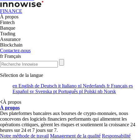
FINANCE
À propos
Fintech
Banque
Trading
Assurance
Blockchain
Contactez-nous
fr
Français
Sélection de la langue
en
English
de
Deutsch
it
Italiano
nl
Nederlands
fr
Français
es
Español
sv
Svenska
pt
Português
pl
Polski
nb
Norsk
À propos
À propos
Des plateformes bancaires aux bourses de crypto-monnaies, nous
concevons des logiciels financiers performants qui alimentent les
opérations critiques, gèrent les risques et soutiennent la croissance 24
heures sur 24 et 7 jours sur 7.
Notre méthode de travail
Management de la qualité
Responsabilité