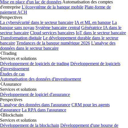
Mise en place d'un lac de données
Automatisation des comptes
d'entreprise
L'écosystème de la banque mobile
Plate-forme de
paiement ACH
Perspectives
La cybersécurité dans le secteur bancaire
IA et ML en banque
La
banque sans noyau
Système bancaire central
Génératrice IA dans le
secteur bancaire
Cloud services bancaires
IoT dans le secteur bancaire
Transformation digitale
Le développement durable dans le secteur
bancaire
Tendances de la banque numérique 2026
L'analyse des
données dans le secteur bancaire
Trading
Services et solutions
Développement de logiciels de trading
Développement de logiciels
d'investissement
Études de cas
Automatisation des données d'investissement
Assurance
Services et solutions
Développement de logiciel d'assurance
Perspectives
L'analyse des données dans l'assurance
CRM pour les agents
d'assurance
La RPA dans l'assurance
Blockchain
Services et solutions
Développement de la blockchain
Développement d'une bourse de