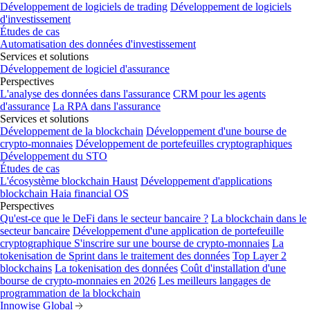
Développement de logiciels de trading
Développement de logiciels
d'investissement
Études de cas
Automatisation des données d'investissement
Services et solutions
Développement de logiciel d'assurance
Perspectives
L'analyse des données dans l'assurance
CRM pour les agents
d'assurance
La RPA dans l'assurance
Services et solutions
Développement de la blockchain
Développement d'une bourse de
crypto-monnaies
Développement de portefeuilles cryptographiques
Développement du STO
Études de cas
L'écosystème blockchain Haust
Développement d'applications
blockchain
Haia financial OS
Perspectives
Qu'est-ce que le DeFi dans le secteur bancaire ?
La blockchain dans le
secteur bancaire
Développement d'une application de portefeuille
cryptographique
S'inscrire sur une bourse de crypto-monnaies
La
tokenisation de Sprint dans le traitement des données
Top Layer 2
blockchains
La tokenisation des données
Coût d'installation d'une
bourse de crypto-monnaies en 2026
Les meilleurs langages de
programmation de la blockchain
Innowise Global