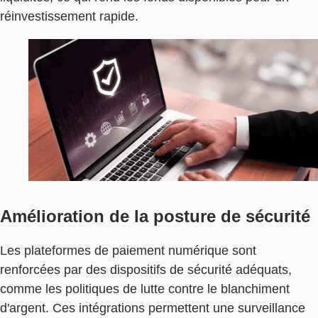
A
I
réinvestissement rapide.
E
M
E
N
T
P
E
R
S
O
N
N
A
Amélioration de la posture de sécurité
L
I
Les plateformes de paiement numérique sont
S
renforcées par des dispositifs de sécurité adéquats,
A
T
comme les politiques de lutte contre le blanchiment
I
d'argent. Ces intégrations permettent une surveillance
O