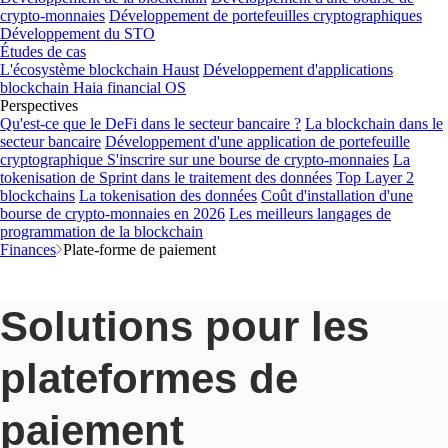
crypto-monnaies
Développement de portefeuilles cryptographiques
Développement du STO
Études de cas
L'écosystème blockchain Haust
Développement d'applications
blockchain
Haia financial OS
Perspectives
Qu'est-ce que le DeFi dans le secteur bancaire ?
La blockchain dans le
secteur bancaire
Développement d'une application de portefeuille
cryptographique
S'inscrire sur une bourse de crypto-monnaies
La
tokenisation de Sprint dans le traitement des données
Top Layer 2
blockchains
La tokenisation des données
Coût d'installation d'une
bourse de crypto-monnaies en 2026
Les meilleurs langages de
programmation de la blockchain
Finances
Plate-forme de paiement
Solutions pour les
plateformes de
paiement