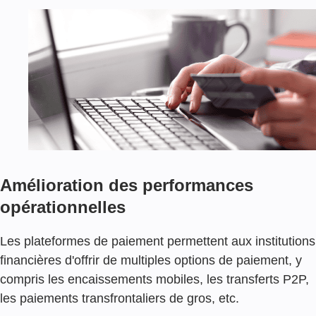
A
T
E
F
O
R
M
E
D
E
P
A
I
Amélioration des performances
E
opérationnelles
M
E
N
Les plateformes de paiement permettent aux institutions
T
financières d'offrir de multiples options de paiement, y
compris les encaissements mobiles, les transferts P2P,
S
É
les paiements transfrontaliers de gros, etc.
C