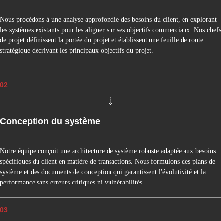
F
O
Nous procédons à une analyse approfondie des besoins du client, en explorant
R
les systèmes existants pour les aligner sur ses objectifs commerciaux. Nos chefs
M
de projet définissent la portée du projet et établissent une feuille de route
E
stratégique décrivant les principaux objectifs du projet.
S
D
E
02
P
A
I
E
Conception du système
M
E
N
Notre équipe conçoit une architecture de système robuste adaptée aux besoins
T
spécifiques du client en matière de transactions. Nous formulons des plans de
système et des documents de conception qui garantissent l'évolutivité et la
I
performance sans erreurs critiques ni vulnérabilités.
N
T
É
03
G