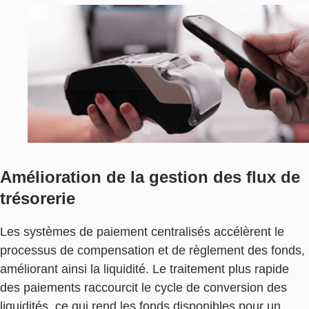
U
R
I
T
É
D
E
S
P
L
A
T
E
Amélioration de la gestion des flux de
F
trésorerie
O
R
M
Les systèmes de paiement centralisés accélèrent le
E
processus de compensation et de règlement des fonds,
S
D
améliorant ainsi la liquidité. Le traitement plus rapide
E
des paiements raccourcit le cycle de conversion des
P
liquidités, ce qui rend les fonds disponibles pour un