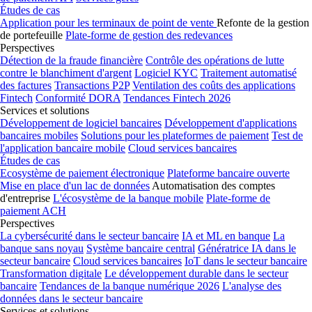
Études de cas
Application pour les terminaux de point de vente
Refonte de la gestion
de portefeuille
Plate-forme de gestion des redevances
Perspectives
Détection de la fraude financière
Contrôle des opérations de lutte
contre le blanchiment d'argent
Logiciel KYC
Traitement automatisé
des factures
Transactions P2P
Ventilation des coûts des applications
Fintech
Conformité DORA
Tendances Fintech 2026
Services et solutions
Développement de logiciel bancaires
Développement d'applications
bancaires mobiles
Solutions pour les plateformes de paiement
Test de
l'application bancaire mobile
Cloud services bancaires
Études de cas
Ecosystème de paiement électronique
Plateforme bancaire ouverte
Mise en place d'un lac de données
Automatisation des comptes
d'entreprise
L'écosystème de la banque mobile
Plate-forme de
paiement ACH
Perspectives
La cybersécurité dans le secteur bancaire
IA et ML en banque
La
banque sans noyau
Système bancaire central
Génératrice IA dans le
secteur bancaire
Cloud services bancaires
IoT dans le secteur bancaire
Transformation digitale
Le développement durable dans le secteur
bancaire
Tendances de la banque numérique 2026
L'analyse des
données dans le secteur bancaire
Services et solutions