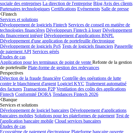
sociale des entreprises
La direction de l'entreprise
Blog
Avis des clients
Partenaires technologiques
Certifications
Evénements
Salle de presse
Fintech
Services et solutions
Développement de logiciels Fintech
Services de conseil en matière de
technologies financières
Développeurs Fintech à louer
Développement
du financement intégré
Développement d'applications BNPL
Développement d'une application de portefeuille électronique
Développement de logiciels PoS
Tests de logiciels financiers
Passerelle
de paiement API
Services gérés
Études de cas
Application pour les terminaux de point de vente
Refonte de la gestion
de portefeuille
Plate-forme de gestion des redevances
Perspectives
Détection de la fraude financière
Contrôle des opérations de lutte
contre le blanchiment d'argent
Logiciel KYC
Traitement automatisé
des factures
Transactions P2P
Ventilation des coûts des applications
Fintech
Conformité DORA
Tendances Fintech 2026
Banque
Services et solutions
Développement de logiciel bancaires
Développement d'applications
bancaires mobiles
Solutions pour les plateformes de paiement
Test de
l'application bancaire mobile
Cloud services bancaires
Études de cas
Ecosystème de paiement électronique
Plateforme bancaire ouverte