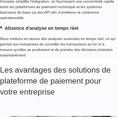
Innowise simplifie l'intégration, en fournissant une connectivité rapide
R
entre les plateformes de paiement numérique et les systèmes
E
bancaires de base via des API afin d'améliorer la cohérence
D
opérationnelle.
E
S
Absence d'analyse en temps réel
P
L
Nous mettons en œuvre des analyses avancées en temps réel, ce qui
A
permet aux entreprises de surveiller les transactions au fur et à
T
mesure qu'elles se produisent et de prendre des décisions éclairées
E
F
instantanément.
O
R
Les avantages des solutions de
M
E
plateforme de paiement pour
S
D
votre entreprise
E
P
A
I
E