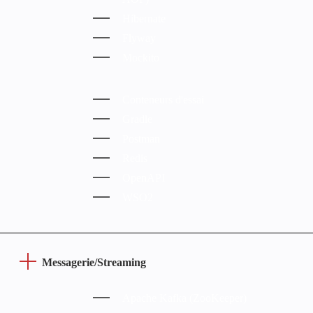
Hibernate
Flyway
Mockito
Conteneurs d'essai
Gradle
Postman
Redis
OpenAPI
WSO2
Messagerie/Streaming
Apache Kafka (ZooKeeper)