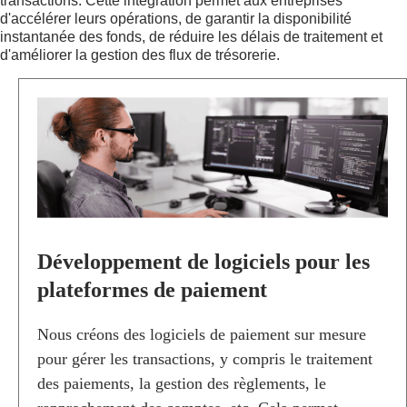
transactions. Cette intégration permet aux entreprises
d'accélérer leurs opérations, de garantir la disponibilité
instantanée des fonds, de réduire les délais de traitement et
d'améliorer la gestion des flux de trésorerie.
D
É
V
E
L
O
P
P
E
M
Développement de logiciels pour les
E
N
plateformes de paiement
T
D
Nous créons des logiciels de paiement sur mesure
E
pour gérer les transactions, y compris le traitement
L
O
des paiements, la gestion des règlements, le
G