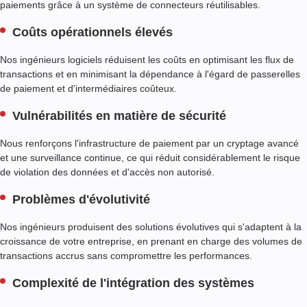
E
paiements grâce à un système de connecteurs réutilisables.
S
D
Coûts opérationnels élevés
E
P
Nos ingénieurs logiciels réduisent les coûts en optimisant les flux de
A
transactions et en minimisant la dépendance à l'égard de passerelles
I
de paiement et d'intermédiaires coûteux.
E
M
Vulnérabilités en matière de sécurité
E
N
Nous renforçons l'infrastructure de paiement par un cryptage avancé
T
et une surveillance continue, ce qui réduit considérablement le risque
de violation des données et d'accès non autorisé.
A
R
Problèmes d'évolutivité
C
H
Nos ingénieurs produisent des solutions évolutives qui s'adaptent à la
I
croissance de votre entreprise, en prenant en charge des volumes de
T
transactions accrus sans compromettre les performances.
E
C
Complexité de l'intégration des systèmes
T
U