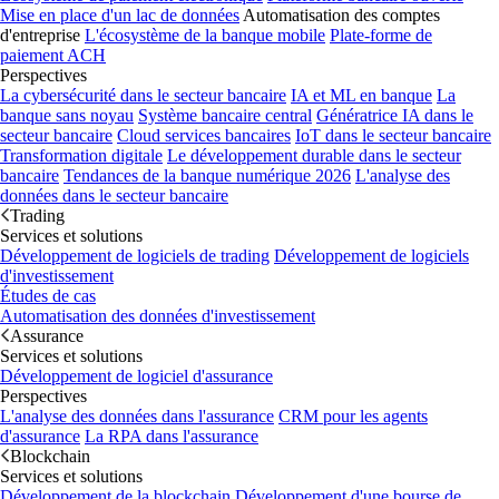
Mise en place d'un lac de données
Automatisation des comptes
d'entreprise
L'écosystème de la banque mobile
Plate-forme de
paiement ACH
Perspectives
La cybersécurité dans le secteur bancaire
IA et ML en banque
La
banque sans noyau
Système bancaire central
Génératrice IA dans le
secteur bancaire
Cloud services bancaires
IoT dans le secteur bancaire
Transformation digitale
Le développement durable dans le secteur
bancaire
Tendances de la banque numérique 2026
L'analyse des
données dans le secteur bancaire
Trading
Services et solutions
Développement de logiciels de trading
Développement de logiciels
d'investissement
Études de cas
Automatisation des données d'investissement
Assurance
Services et solutions
Développement de logiciel d'assurance
Perspectives
L'analyse des données dans l'assurance
CRM pour les agents
d'assurance
La RPA dans l'assurance
Blockchain
Services et solutions
Développement de la blockchain
Développement d'une bourse de