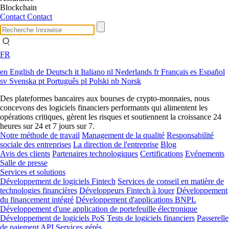
Blockchain
Contact
Contact
FR
en
English
de
Deutsch
it
Italiano
nl
Nederlands
fr
Français
es
Español
sv
Svenska
pt
Português
pl
Polski
nb
Norsk
Des plateformes bancaires aux bourses de crypto-monnaies, nous
concevons des logiciels financiers performants qui alimentent les
opérations critiques, gèrent les risques et soutiennent la croissance 24
heures sur 24 et 7 jours sur 7.
Notre méthode de travail
Management de la qualité
Responsabilité
sociale des entreprises
La direction de l'entreprise
Blog
Avis des clients
Partenaires technologiques
Certifications
Evénements
Salle de presse
Services et solutions
Développement de logiciels Fintech
Services de conseil en matière de
technologies financières
Développeurs Fintech à louer
Développement
du financement intégré
Développement d'applications BNPL
Développement d'une application de portefeuille électronique
Développement de logiciels PoS
Tests de logiciels financiers
Passerelle
de paiement API
Services gérés