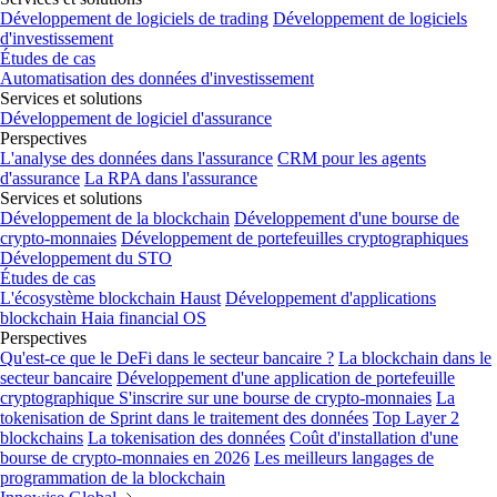
Développement de logiciels de trading
Développement de logiciels
d'investissement
Études de cas
Automatisation des données d'investissement
Services et solutions
Développement de logiciel d'assurance
Perspectives
L'analyse des données dans l'assurance
CRM pour les agents
d'assurance
La RPA dans l'assurance
Services et solutions
Développement de la blockchain
Développement d'une bourse de
crypto-monnaies
Développement de portefeuilles cryptographiques
Développement du STO
Études de cas
L'écosystème blockchain Haust
Développement d'applications
blockchain
Haia financial OS
Perspectives
Qu'est-ce que le DeFi dans le secteur bancaire ?
La blockchain dans le
secteur bancaire
Développement d'une application de portefeuille
cryptographique
S'inscrire sur une bourse de crypto-monnaies
La
tokenisation de Sprint dans le traitement des données
Top Layer 2
blockchains
La tokenisation des données
Coût d'installation d'une
bourse de crypto-monnaies en 2026
Les meilleurs langages de
programmation de la blockchain