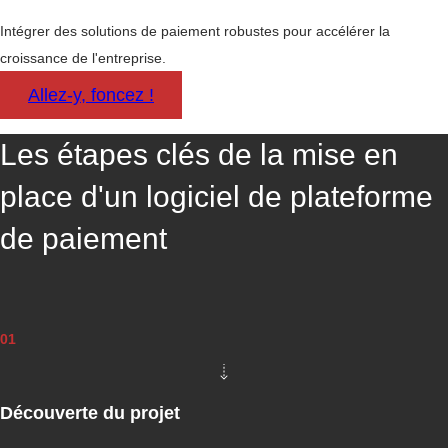
M
E
Intégrer des solutions de paiement robustes pour accélérer la
N
croissance de l'entreprise.
T
Allez-y, foncez !
C
O
N
Les étapes clés de la mise en
S
E
place d'un logiciel de plateforme
I
L
de paiement
S
U
R
L
E
01
S
P
L
A
Découverte du projet
T
E