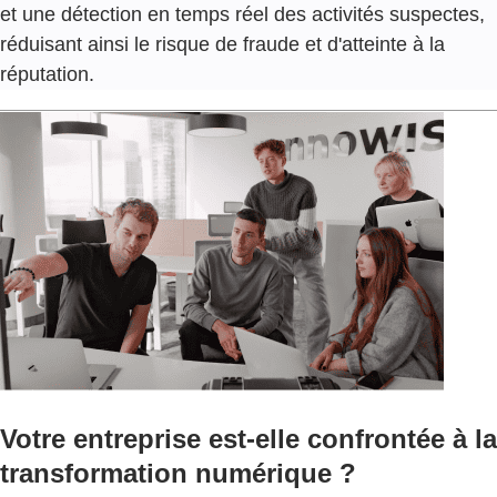
N
et une détection en temps réel des activités suspectes,
D
réduisant ainsi le risque de fraude et d'atteinte à la
E
réputation.
L
A
P
L
A
T
E
-
F
O
R
M
E
D
E
P
Votre entreprise est-elle confrontée à la
A
I
transformation numérique ?
E