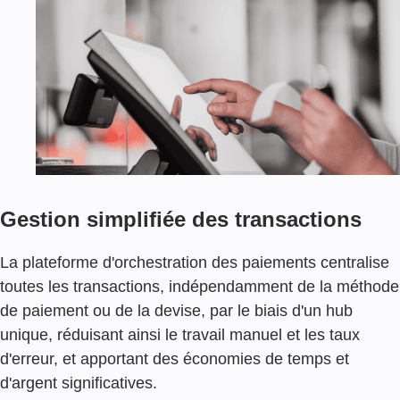
M
E
N
T
M
I
S
E
E
N
P
Gestion simplifiée des transactions
L
A
C
La plateforme d'orchestration des paiements centralise
E
toutes les transactions, indépendamment de la méthode
D
'
de paiement ou de la devise, par le biais d'un hub
U
unique, réduisant ainsi le travail manuel et les taux
N
d'erreur, et apportant des économies de temps et
E
P
d'argent significatives.
L