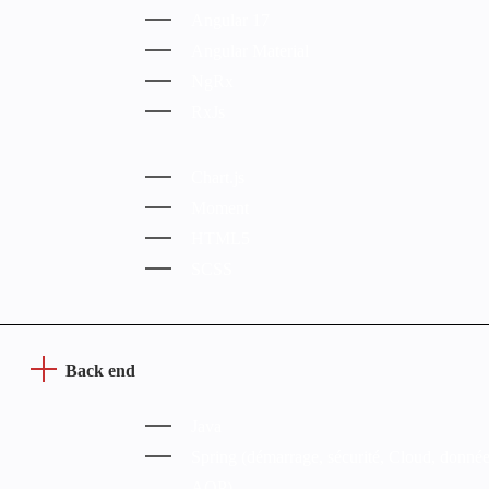
Angular 17
Angular Material
NgRx
RxJs
Chart.js
Moment
HTML5
SCSS
Back end
Java
Spring (démarrage, sécurité, Cloud, donnée
AOP)