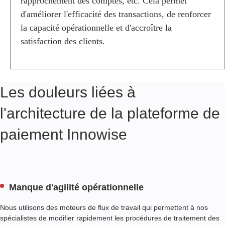
rapprochement des comptes, etc. Cela permet
I
C
d'améliorer l'efficacité des transactions, de renforcer
I
la capacité opérationnelle et d'accroître la
E
satisfaction des clients.
L
S
P
O
U
Les douleurs liées à
R
L
l'architecture de la plateforme de
E
S
paiement Innowise
P
L
A
T
E
F
Manque d'agilité opérationnelle
O
R
Nous utilisons des moteurs de flux de travail qui permettent à nos
M
spécialistes de modifier rapidement les procédures de traitement des