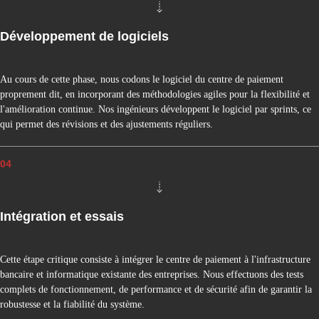
R
A
T
Développement de logiciels
I
O
N
Au cours de cette phase, nous codons le logiciel du centre de paiement
D
proprement dit, en incorporant des méthodologies agiles pour la flexibilité et
U
l'amélioration continue. Nos ingénieurs développent le logiciel par sprints, ce
T
qui permet des révisions et des ajustements réguliers.
R
A
I
04
T
E
M
Intégration et essais
E
N
T
Cette étape critique consiste à intégrer le centre de paiement à l'infrastructure
E
bancaire et informatique existante des entreprises. Nous effectuons des tests
N
T
complets de fonctionnement, de performance et de sécurité afin de garantir la
E
robustesse et la fiabilité du système.