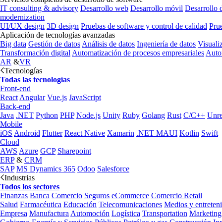
IT consulting & advisory
Desarrollo web
Desarrollo móvil
Desarrollo 
modernization
UI/UX design
3D design
Pruebas de software y control de calidad
Pru
Aplicación de tecnologías avanzadas
Big data
Gestión de datos
Análisis de datos
Ingeniería de datos
Visuali
Transformación digital
Automatización de procesos empresariales
Auto
AR
&
VR
Tecnologías
Todas las tecnologías
Front-end
React
Angular
Vue.js
JavaScript
Back-end
Java
.NET
Python
PHP
Node.js
Unity
Ruby
Golang
Rust
C/C++
Unre
Mobile
iOS
Android
Flutter
React Native
Xamarin
.NET MAUI
Kotlin
Swift
Cloud
AWS
Azure
GCP
Sharepoint
ERP
&
CRM
SAP
MS Dynamics 365
Odoo
Salesforce
Industrias
Todos los sectores
Finanzas
Banca
Comercio
Seguros
eCommerce
Comercio Retail
Salud
Farmacéutica
Educación
Telecomunicaciones
Medios y entreten
Empresa
Manufactura
Automoción
Logística
Transportation
Marketing