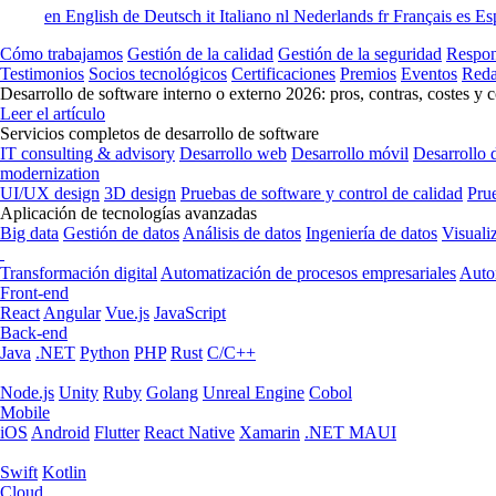
en
English
de
Deutsch
it
Italiano
nl
Nederlands
fr
Français
es
Es
Cómo trabajamos
Gestión de la calidad
Gestión de la seguridad
Respon
Testimonios
Socios tecnológicos
Certificaciones
Premios
Eventos
Reda
Desarrollo de software interno o externo 2026: pros, contras, costes y 
Leer el artículo
Servicios completos de desarrollo de software
IT consulting & advisory
Desarrollo web
Desarrollo móvil
Desarrollo 
modernization
UI/UX design
3D design
Pruebas de software y control de calidad
Pru
Aplicación de tecnologías avanzadas
Big data
Gestión de datos
Análisis de datos
Ingeniería de datos
Visuali
Transformación digital
Automatización de procesos empresariales
Auto
Front-end
React
Angular
Vue.js
JavaScript
Back-end
Java
.NET
Python
PHP
Rust
C/C++
Node.js
Unity
Ruby
Golang
Unreal Engine
Cobol
Mobile
iOS
Android
Flutter
React Native
Xamarin
.NET MAUI
Swift
Kotlin
Cloud