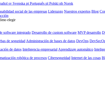
pañol
sv
Svenska
pt
Português
pl
Polski
nb
Norsk
sabilidad social de las empresas
Liderazgo
Nuestros expertos
Blog
Con
cción
cómo elegir
de software integrado
Desarrollo de custom software
MVP desarrollo
De
ebas de seguridad
Administración de bases de datos
DevOps
DevSecO
zación de datos
Inteligencia empresarial
Aprendizaje automático
Intelige
matización robótica de procesos
Ciberseguridad
Internet de las cosas
B