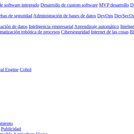
de software integrado
Desarrollo de custom software
MVP desarrollo
De
ebas de seguridad
Administración de bases de datos
DevOps
DevSecO
zación de datos
Inteligencia empresarial
Aprendizaje automático
Intelige
matización robótica de procesos
Ciberseguridad
Internet de las cosas
B
al Engine
Cobol
imiento
Publicidad