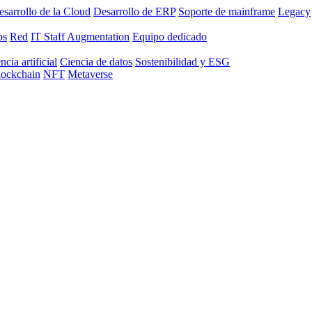
sarrollo de la Cloud
Desarrollo de ERP
Soporte de mainframe
Legacy
ps
Red
IT Staff Augmentation
Equipo dedicado
ncia artificial
Ciencia de datos
Sostenibilidad y ESG
lockchain
NFT
Metaverse