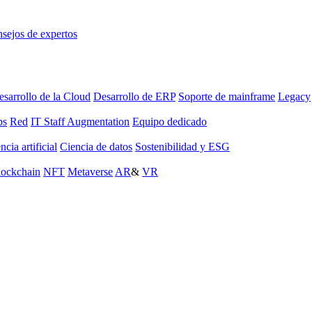
sejos de expertos
sarrollo de la Cloud
Desarrollo de ERP
Soporte de mainframe
Legacy
ps
Red
IT Staff Augmentation
Equipo dedicado
ncia artificial
Ciencia de datos
Sostenibilidad y ESG
lockchain
NFT
Metaverse
AR
&
VR