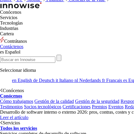
Conócenos
Servicios
Tecnologías
Industrias
Cartera
Contrátanos
Contáctenos
es
Español
Seleccionar idioma
en
English
de
Deutsch
it
Italiano
nl
Nederlands
fr
Français
es
Es
Conócenos
Conócenos
Cómo trabajamos
Gestión de la calidad
Gestión de la seguridad
Respon
Testimonios
Socios tecnológicos
Certificaciones
Premios
Eventos
Reda
Desarrollo de software interno o externo 2026: pros, contras, costes y 
Leer el artículo
Servicios
Todos los servicios
Servicios completos de desarrollo de software