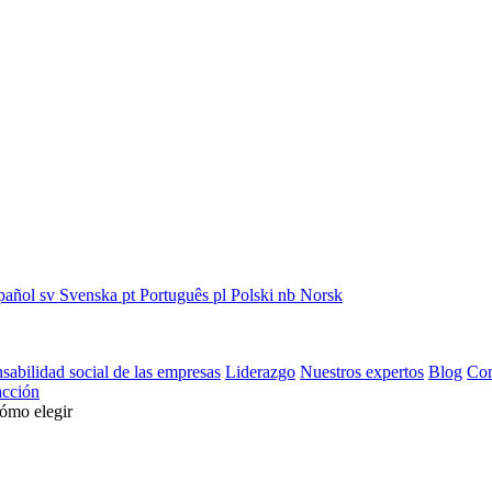
pañol
sv
Svenska
pt
Português
pl
Polski
nb
Norsk
sabilidad social de las empresas
Liderazgo
Nuestros expertos
Blog
Con
cción
cómo elegir