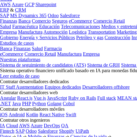
AWS
Azure
GCP
Sharepoint
ERP
&
CRM
SAP
MS Dynamics 365
Odoo
Salesforce
Finanzas
Banca
Comercio
Seguros
eCommerce
Comercio Retail
Salud
Farmacéutica
Educación
Telecomunicaciones
Medios y entreten
Empresa
Manufactura
Automoción
Logística
Transportation
Marketing
Gobierno
Energía y Servicios Públicos
Petróleo y gas
Construcción
In
Estudios de casos
Banca
Finanzas
Salud
Farmacia
eCommerce
Comercio Retail
Manufactura
Empresa
Nuestras plataformas
Sistema de seguimiento de candidatos (ATS)
Sistema de GRH
Sistema
Sistema operativo financiero unificado basado en IA para monedas fidu
Leer estudio de caso
Contratar desarrolladores dedicados
IT Staff Augmentation
Equipos dedicados
Desarrolladores offshore
Contratar desarrolladores web
Angular
React.js
Vue.js
JavaScript
Ruby on Rails
Full stack
MEAN st
.NET
Java
PHP
Python
Golang
Cobol
Contratar desarrolladores móviles
iOS
Android
Kotlin
React Native
Swift
Contratar otros ingenieros
IA
Cloud
AWS
Azure
DevOps
QA
Fintech
SAP
Odoo
Salesforce
Shopify
UiPath
Datos
IA
Mobile
Finanzas
Ciencias de la vida