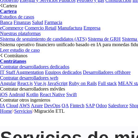
Gobierno
Energía y Servicios Públicos
Petróleo y gas
Construcción
In
Cartera
Cartera
Estudios de casos
Banca
Finanzas
Salud
Farmacia
eCommerce
Comercio Retail
Manufactura
Empresa
Nuestras plataformas
Sistema de seguimiento de candidatos (ATS)
Sistema de GRH
Sistema
Sistema operativo financiero unificado basado en IA para monedas fidu
Leer estudio de caso
Contrátanos
Contrátanos
Contratar desarrolladores dedicados
IT Staff Augmentation
Equipos dedicados
Desarrolladores offshore
Contratar desarrolladores web
Angular
React.js
Vue.js
JavaScript
Ruby on Rails
Full stack
MEAN st
Contratar desarrolladores móviles
iOS
Android
Kotlin
React Native
Swift
Contratar otros ingenieros
IA
Cloud
AWS
Azure
DevOps
QA
Fintech
SAP
Odoo
Salesforce
Sho
Home
Servicios
Migración ETL