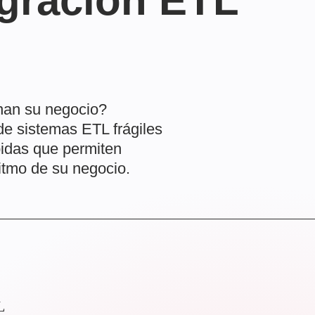
igración ETL
enan su negocio?
e sistemas ETL frágiles
idas que permiten
ritmo de su negocio.
L