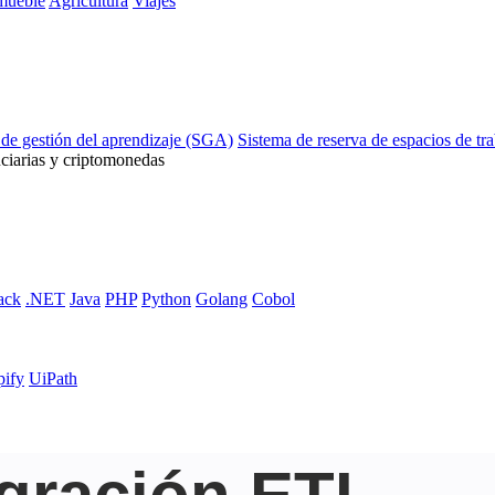
mueble
Agricultura
Viajes
 de gestión del aprendizaje (SGA)
Sistema de reserva de espacios de tr
ciarias y criptomonedas
ack
.NET
Java
PHP
Python
Golang
Cobol
pify
UiPath