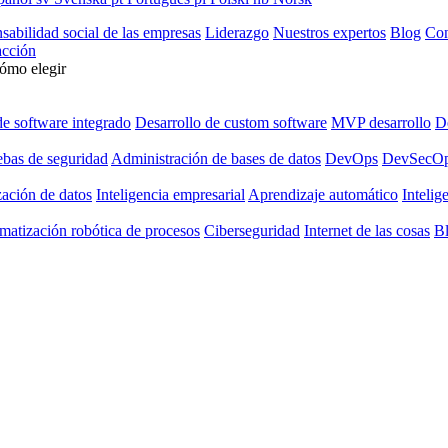
sabilidad social de las empresas
Liderazgo
Nuestros expertos
Blog
Con
cción
cómo elegir
de software integrado
Desarrollo de custom software
MVP desarrollo
De
ebas de seguridad
Administración de bases de datos
DevOps
DevSecO
zación de datos
Inteligencia empresarial
Aprendizaje automático
Intelige
matización robótica de procesos
Ciberseguridad
Internet de las cosas
B