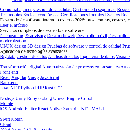
Cómo trabajamos
Gestión de la calidad
Gestión de la seguridad
Respon
Testimonios
Socios tecnológicos
Certificaciones
Premios
Eventos
Reda
Desarrollo de software interno o externo 2026: pros, contras, costes y 
Leer el artículo
Servicios completos de desarrollo de software
IT consulting & advisory
Desarrollo web
Desarrollo móvil
Desarrollo 
modernization
UI/UX design
3D design
Pruebas de software y control de calidad
Pru
Aplicación de tecnologías avanzadas
Big data
Gestión de datos
Análisis de datos
Ingeniería de datos
Visuali
Transformación digital
Automatización de procesos empresariales
Auto
Front-end
React
Angular
Vue.js
JavaScript
Back-end
Java
.NET
Python
PHP
Rust
C/C++
Node.js
Unity
Ruby
Golang
Unreal Engine
Cobol
Mobile
iOS
Android
Flutter
React Native
Xamarin
.NET MAUI
Swift
Kotlin
Cloud
AWS
Azure
GCP
Sharepoint