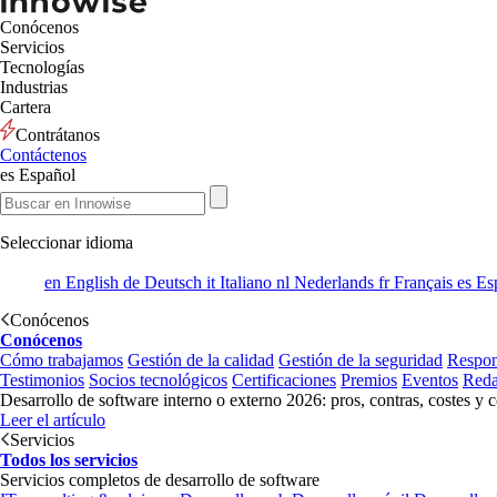
Conócenos
Servicios
Tecnologías
Industrias
Cartera
Contrátanos
Contáctenos
es
Español
Seleccionar idioma
en
English
de
Deutsch
it
Italiano
nl
Nederlands
fr
Français
es
Es
Conócenos
Conócenos
Cómo trabajamos
Gestión de la calidad
Gestión de la seguridad
Respon
Testimonios
Socios tecnológicos
Certificaciones
Premios
Eventos
Reda
Desarrollo de software interno o externo 2026: pros, contras, costes y 
Leer el artículo
Servicios
Todos los servicios
Servicios completos de desarrollo de software