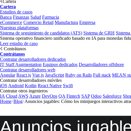
Cartera
Cartera
Estudios de casos
Banca
Finanzas
Salud
Farmacia
eCommerce
Comercio Retail
Manufactura
Empresa
Nuestras plataformas
Sistema de seguimiento de candidatos (ATS)
Sistema de GRH
Sistema
Sistema operativo financiero unificado basado en IA para monedas fidu
Leer estudio de caso
Contrátanos
Contrátanos
Contratar desarrolladores dedicados
IT Staff Augmentation
Equipos dedicados
Desarrolladores offshore
Contratar desarrolladores web
Angular
React.js
Vue.js
JavaScript
Ruby on Rails
Full stack
MEAN st
Contratar desarrolladores móviles
iOS
Android
Kotlin
React Native
Swift
Contratar otros ingenieros
IA
Cloud
AWS
Azure
DevOps
QA
Fintech
SAP
Odoo
Salesforce
Sho
Home
Blog
Anuncios jugables: Cómo los minijuegos interactivos atrae
Anuncios jugabl