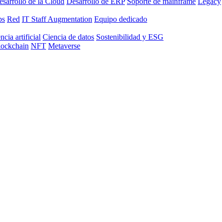
sarrollo de la Cloud
Desarrollo de ERP
Soporte de mainframe
Legacy
ps
Red
IT Staff Augmentation
Equipo dedicado
ncia artificial
Ciencia de datos
Sostenibilidad y ESG
lockchain
NFT
Metaverse