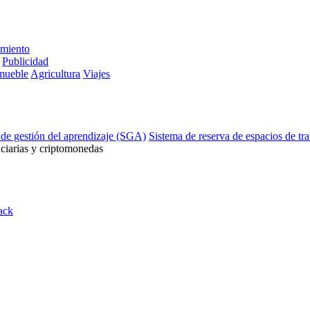
imiento
Publicidad
mueble
Agricultura
Viajes
 de gestión del aprendizaje (SGA)
Sistema de reserva de espacios de tr
ciarias y criptomonedas
ack