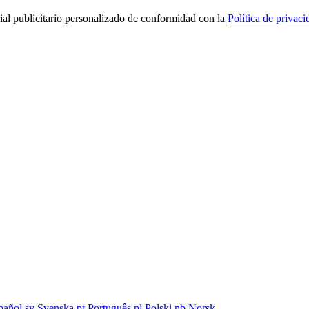
rial publicitario personalizado de conformidad con la
Política de privaci
pañol
sv
Svenska
pt
Português
pl
Polski
nb
Norsk