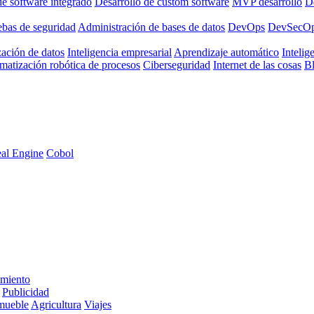
de software integrado
Desarrollo de custom software
MVP desarrollo
De
ebas de seguridad
Administración de bases de datos
DevOps
DevSecO
zación de datos
Inteligencia empresarial
Aprendizaje automático
Intelige
matización robótica de procesos
Ciberseguridad
Internet de las cosas
B
al Engine
Cobol
imiento
Publicidad
mueble
Agricultura
Viajes