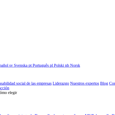
pañol
sv
Svenska
pt
Português
pl
Polski
nb
Norsk
sabilidad social de las empresas
Liderazgo
Nuestros expertos
Blog
Con
cción
cómo elegir