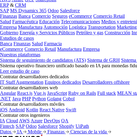
ERP
&
CRM
SAP
MS Dynamics 365
Odoo
Salesforce
Finanzas
Banca
Comercio
Seguros
eCommerce
Comercio Retail
Salud
Farmacéutica
Educación
Telecomunicaciones
Medios y entreten
Empresa
Manufactura
Automoción
Logística
Transportation
Marketing
Gobierno
Energía y Servicios Públicos
Petróleo y gas
Construcción
In
Estudios de casos
Banca
Finanzas
Salud
Farmacia
eCommerce
Comercio Retail
Manufactura
Empresa
Nuestras plataformas
Sistema de seguimiento de candidatos (ATS)
Sistema de GRH
Sistema
Sistema operativo financiero unificado basado en IA para monedas fidu
Leer estudio de caso
Contratar desarrolladores dedicados
IT Staff Augmentation
Equipos dedicados
Desarrolladores offshore
Contratar desarrolladores web
Angular
React.js
Vue.js
JavaScript
Ruby on Rails
Full stack
MEAN st
.NET
Java
PHP
Python
Golang
Cobol
Contratar desarrolladores móviles
iOS
Android
Kotlin
React Native
Swift
Contratar otros ingenieros
IA
Cloud
AWS
Azure
DevOps
QA
Fintech
SAP
Odoo
Salesforce
Shopify
UiPath
Datos
IA
Mobile
Finanzas
Ciencias de la vida