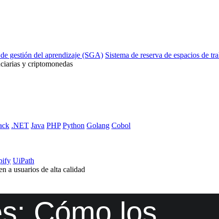
 de gestión del aprendizaje (SGA)
Sistema de reserva de espacios de tr
ciarias y criptomonedas
ack
.NET
Java
PHP
Python
Golang
Cobol
pify
UiPath
n a usuarios de alta calidad
es: Cómo los