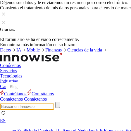
Déjenos sus datos y le enviaremos un resumen por correo electrónico.
Consiento el tratamiento de mis datos personales para el envío de mate
Gracias.
El formulario se ha enviado correctamente.
Encontrará más información en su buzón.
Datos
IA
Mobile
Finanzas
Ciencias de la vida
Conócenos
Servicios
Tecnologías
Industrias
Cartera
Blog
Blog
Blog
Blog
Blog
Blog
Blog
Blog
Blog
Blog
Blog
Blog
Contrátanos
Contrátanos
Contáctenos
Contáctenos
ES
en
English
de
Deutsch
it
Italiano
nl
Nederlands
fr
Français
es
Es