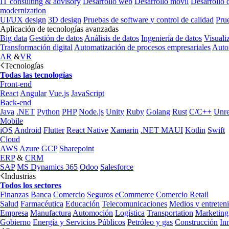
IT consulting & advisory
Desarrollo web
Desarrollo móvil
Desarrollo 
modernization
UI/UX design
3D design
Pruebas de software y control de calidad
Pru
Aplicación de tecnologías avanzadas
Big data
Gestión de datos
Análisis de datos
Ingeniería de datos
Visuali
Transformación digital
Automatización de procesos empresariales
Auto
AR
&
VR
Tecnologías
Todas las tecnologías
Front-end
React
Angular
Vue.js
JavaScript
Back-end
Java
.NET
Python
PHP
Node.js
Unity
Ruby
Golang
Rust
C/C++
Unre
Mobile
iOS
Android
Flutter
React Native
Xamarin
.NET MAUI
Kotlin
Swift
Cloud
AWS
Azure
GCP
Sharepoint
ERP
&
CRM
SAP
MS Dynamics 365
Odoo
Salesforce
Industrias
Todos los sectores
Finanzas
Banca
Comercio
Seguros
eCommerce
Comercio Retail
Salud
Farmacéutica
Educación
Telecomunicaciones
Medios y entreten
Empresa
Manufactura
Automoción
Logística
Transportation
Marketing
Gobierno
Energía y Servicios Públicos
Petróleo y gas
Construcción
In