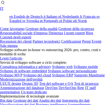
IT
en
English
de
Deutsch
it
Italiano
nl
Nederlands
fr
Français
es
Español
sv
Svenska
pt
Português
pl
Polski
nb
Norsk
Come lavoriamo
Gestione della qualità
Gestione della sicurezza
Responsabilità sociale d'impresa
Dirigenza
I nostri esperti
Blog
Consigli degli esperti
Recensioni dei clienti
Partner tecnologici
Certificazioni
Premi
Eventi
Sala stampa
Sviluppo software in-house vs outsourcing 2026: pro, contro, costi e
modalità di scelta
Leggi l'articolo
Servizi di sviluppo software a ciclo completo
Consulenza informatica e advisory
Sviluppo web
Sviluppo mobile
Sviluppo di software embedded
Sviluppo software personalizzato
Sviluppo MVP
Sviluppo del cloud
Sviluppo ERP
Supporto Mainframe
Modernizzazione dell'eredità
UI/UX design
Design 3D
Test del software e QA
Test di sicurezza
Amministrazione del database
DevOps
DevSecOps
Rete
IT staff
augmentation
Un team dedicato
Implementazione di tecnologie avanzate
Big data
Gestione dei dati
Analisi dei dati
Ingegneria dei dati
Visualizzazione dei dati
Business intelligence
Apprendimento