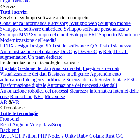
Leggi l'articolo
Servizi
Tutti i servizi
Servizi di sviluppo software a ciclo completo
Consulenza informatica e advisory
Sviluppo web
Sviluppo mobile
Sviluppo di software embedded
Sviluppo software personalizzato
Sviluppo MVP
Sviluppo del cloud
Sviluppo ERP
Supporto Mainframe
Modernizzazione dell'eredità
UI/UX design
Design 3D
Test del software e QA
Test di sicurezza
Amministrazione del database
DevOps
DevSecOps
Rete
IT staff
augmentation
Un team dedicato
Implementazione di tecnologie avanzate
Big data
Gestione dei dati
Analisi dei dati
Ingegneria dei dati
Visualizzazione dei dati
Business intelligence
Apprendimento
automatico
Intelligenza artificiale
Scienza dei dati
Sostenibilità e ESG
Trasformazione digitale
Automazione dei processi aziendali
Automazione robotica dei processi
Sicurezza informatica
Internet delle
cose
Blockchain
NFT
Metaverse
AR
&
VR
Tecnologie
Tutte le tecnologie
Front-end
React
Angular
Vue.js
JavaScript
Back-end
Java
.NET
Python
PHP
Node.js
Unity
Ruby
Golang
Rust
C/C++