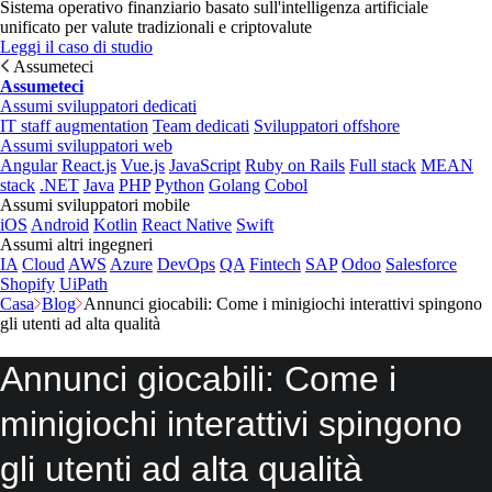
Sistema operativo finanziario basato sull'intelligenza artificiale
unificato per valute tradizionali e criptovalute
Leggi il caso di studio
Assumeteci
Assumeteci
Assumi sviluppatori dedicati
IT staff augmentation
Team dedicati
Sviluppatori offshore
Assumi sviluppatori web
Angular
React.js
Vue.js
JavaScript
Ruby on Rails
Full stack
MEAN
stack
.NET
Java
PHP
Python
Golang
Cobol
Assumi sviluppatori mobile
iOS
Android
Kotlin
React Native
Swift
Assumi altri ingegneri
IA
Cloud
AWS
Azure
DevOps
QA
Fintech
SAP
Odoo
Salesforce
Shopify
UiPath
Casa
Blog
Annunci giocabili: Come i minigiochi interattivi spingono
gli utenti ad alta qualità
Annunci giocabili: Come i
minigiochi interattivi spingono
gli utenti ad alta qualità