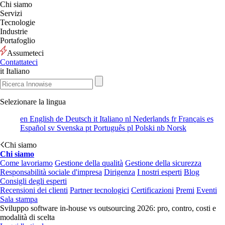
Chi siamo
Servizi
Tecnologie
Industrie
Portafoglio
Assumeteci
Contattateci
it
Italiano
Selezionare la lingua
en
English
de
Deutsch
it
Italiano
nl
Nederlands
fr
Français
es
Español
sv
Svenska
pt
Português
pl
Polski
nb
Norsk
Chi siamo
Chi siamo
Come lavoriamo
Gestione della qualità
Gestione della sicurezza
Responsabilità sociale d'impresa
Dirigenza
I nostri esperti
Blog
Consigli degli esperti
Recensioni dei clienti
Partner tecnologici
Certificazioni
Premi
Eventi
Sala stampa
Sviluppo software in-house vs outsourcing 2026: pro, contro, costi e
modalità di scelta