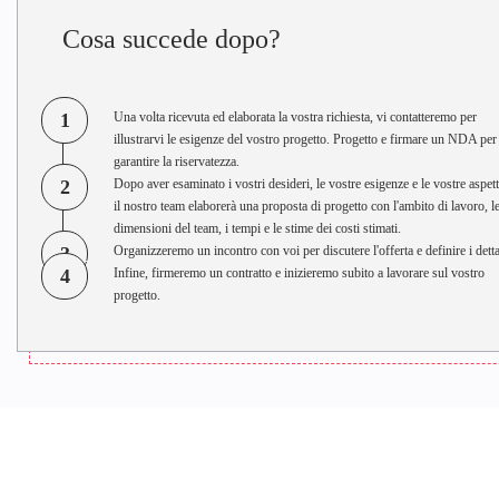
Cosa succede dopo?
1
Una volta ricevuta ed elaborata la vostra richiesta, vi contatteremo per
illustrarvi le esigenze del vostro progetto. Progetto e firmare un NDA per
garantire la riservatezza.
2
Dopo aver esaminato i vostri desideri, le vostre esigenze e le vostre aspett
il nostro team elaborerà una proposta di progetto con l'ambito di lavoro, l
dimensioni del team, i tempi e le stime dei costi stimati.
3
Organizzeremo un incontro con voi per discutere l'offerta e definire i detta
4
Infine, firmeremo un contratto e inizieremo subito a lavorare sul vostro
progetto.