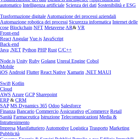
automatico
Intelligenza artificiale
Scienza dei dati
Sostenibilità e ESG
Trasformazione digitale
Automazione dei processi aziendali
Automazione robotica dei processi
Sicurezza informatica
Internet delle
cose
Blockchain
NFT
Metaverse
AR
&
VR
Front-end
React
Angular
Vue.js
JavaScript
Back-end
Java
.NET
Python
PHP
Rust
C/C++
Node.js
Unity
Ruby
Golang
Unreal Engine
Cobol
Mobile
iOS
Android
Flutter
React Native
Xamarin
.NET MAUI
Swift
Kotlin
Cloud
AWS
Azure
GCP
Sharepoint
ERP
&
CRM
SAP
MS Dynamics 365
Odoo
Salesforce
Finanza
Bancario
Commercio
Assicurativo
eCommerce
Retail
Sanità
Farmaceutica
Istruzione
Telecomunicazioni
Media &
Intrattenimento
Impresa
Manifatturiero
Automotive
Logistica
Trasporto
Marketing
Pubblicità