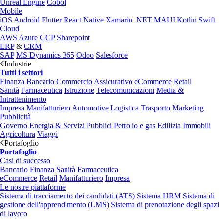
Unreal Engine
Cobol
Mobile
iOS
Android
Flutter
React Native
Xamarin
.NET MAUI
Kotlin
Swift
Cloud
AWS
Azure
GCP
Sharepoint
ERP
&
CRM
SAP
MS Dynamics 365
Odoo
Salesforce
Industrie
Tutti i settori
Finanza
Bancario
Commercio
Assicurativo
eCommerce
Retail
Sanità
Farmaceutica
Istruzione
Telecomunicazioni
Media &
Intrattenimento
Impresa
Manifatturiero
Automotive
Logistica
Trasporto
Marketing
Pubblicità
Governo
Energia & Servizi Pubblici
Petrolio e gas
Edilizia
Immobili
Agricoltura
Viaggi
Portafoglio
Portafoglio
Casi di successo
Bancario
Finanza
Sanità
Farmaceutica
eCommerce
Retail
Manifatturiero
Impresa
Le nostre piattaforme
Sistema di tracciamento dei candidati (ATS)
Sistema HRM
Sistema di
gestione dell'apprendimento (LMS)
Sistema di prenotazione degli spazi
di lavoro