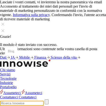
Lasciate i vostri contatti, vi invieremo la nostra panoramica via email
Acconsento al trattamento dei miei dati personali per l'invio di
materiale di marketing personalizzato in conformità con la normativa
vigente.
Informativa sulla privacy
. Confermando l'invio, l'utente accetta
di ricevere materiale di marketing
Grazie!
Il modulo è stato inviato con successo.
Ulteriori informazioni sono contenute nella vostra casella di posta
Blog
Blog
Blog
Blog
Blog
Blog
Blog
Blog
Blog
Blog
Blog
Blog
elettronica.
Dati
IA
Mobile
Finanza
Scienze della vita
Chi siamo
Servizi
Tecnologie
Industrie
Portafoglio
Assumeteci
Assumeteci
Contattateci
Contattateci