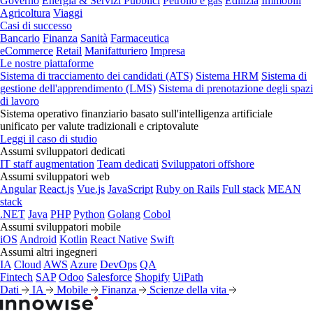
Governo
Energia & Servizi Pubblici
Petrolio e gas
Edilizia
Immobili
Agricoltura
Viaggi
Casi di successo
Bancario
Finanza
Sanità
Farmaceutica
eCommerce
Retail
Manifatturiero
Impresa
Le nostre piattaforme
Sistema di tracciamento dei candidati (ATS)
Sistema HRM
Sistema di
gestione dell'apprendimento (LMS)
Sistema di prenotazione degli spazi
di lavoro
Sistema operativo finanziario basato sull'intelligenza artificiale
unificato per valute tradizionali e criptovalute
Leggi il caso di studio
Assumi sviluppatori dedicati
IT staff augmentation
Team dedicati
Sviluppatori offshore
Assumi sviluppatori web
Angular
React.js
Vue.js
JavaScript
Ruby on Rails
Full stack
MEAN
stack
.NET
Java
PHP
Python
Golang
Cobol
Assumi sviluppatori mobile
iOS
Android
Kotlin
React Native
Swift
Assumi altri ingegneri
IA
Cloud
AWS
Azure
DevOps
QA
Fintech
SAP
Odoo
Salesforce
Shopify
UiPath
Dati
IA
Mobile
Finanza
Scienze della vita