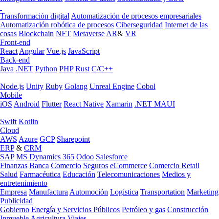
Transformación digital
Automatización de procesos empresariales
Automatización robótica de procesos
Ciberseguridad
Internet de las
cosas
Blockchain
NFT
Metaverse
AR
&
VR
Front-end
React
Angular
Vue.js
JavaScript
Back-end
Java
.NET
Python
PHP
Rust
C/C++
Node.js
Unity
Ruby
Golang
Unreal Engine
Cobol
Mobile
iOS
Android
Flutter
React Native
Xamarin
.NET MAUI
Swift
Kotlin
Cloud
AWS
Azure
GCP
Sharepoint
ERP
&
CRM
SAP
MS Dynamics 365
Odoo
Salesforce
Finanzas
Banca
Comercio
Seguros
eCommerce
Comercio Retail
Salud
Farmacéutica
Educación
Telecomunicaciones
Medios y
entretenimiento
Empresa
Manufactura
Automoción
Logística
Transportation
Marketing
Publicidad
Gobierno
Energía y Servicios Públicos
Petróleo y gas
Construcción
Inmueble
Agricultura
Viajes