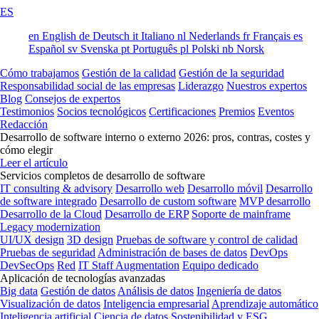
ES
en
English
de
Deutsch
it
Italiano
nl
Nederlands
fr
Français
es
Español
sv
Svenska
pt
Português
pl
Polski
nb
Norsk
Cómo trabajamos
Gestión de la calidad
Gestión de la seguridad
Responsabilidad social de las empresas
Liderazgo
Nuestros expertos
Blog
Consejos de expertos
Testimonios
Socios tecnológicos
Certificaciones
Premios
Eventos
Redacción
Desarrollo de software interno o externo 2026: pros, contras, costes y
cómo elegir
Leer el artículo
Servicios completos de desarrollo de software
IT consulting & advisory
Desarrollo web
Desarrollo móvil
Desarrollo
de software integrado
Desarrollo de custom software
MVP desarrollo
Desarrollo de la Cloud
Desarrollo de ERP
Soporte de mainframe
Legacy modernization
UI/UX design
3D design
Pruebas de software y control de calidad
Pruebas de seguridad
Administración de bases de datos
DevOps
DevSecOps
Red
IT Staff Augmentation
Equipo dedicado
Aplicación de tecnologías avanzadas
Big data
Gestión de datos
Análisis de datos
Ingeniería de datos
Visualización de datos
Inteligencia empresarial
Aprendizaje automático
Inteligencia artificial
Ciencia de datos
Sostenibilidad y ESG