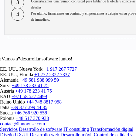
3
Concertaremos una reunión con usted para hablar de la oferta y concretar 
detalles.
4
Por último, firmaremos un contrato y empezaremos a trabajar en su proye
de inmediato.
●
¡Vamos a
desarrollar software juntos!
EE. UU., Nueva York
+1 917 267 7727
EE. UU., Florida
+1 772 2322 7337
Alemania
+49 681 988 999 59
Suiza
+49 178 233 41 75
Austria
+49 178 233 41 75
EAU
+971 58 527 4499
Reino Unido
+44 748 8817 958
Italia
+39 377 399 44 35
Suecia
+46 766 920 558
Polonia
+48 517 370 938
contact@innowise.com
Servicios
Desarrollo de software
IT consulting
Transformación digital
Diseño UX/UI
Desarrollo web
Desarrollo móvil
Control de calidad y