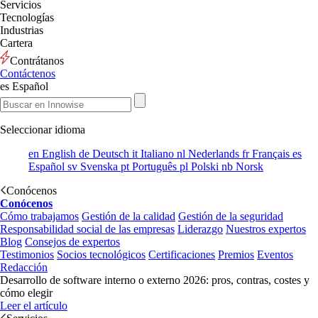
Servicios
Tecnologías
Industrias
Cartera
Contrátanos
Contáctenos
es
Español
Seleccionar idioma
en
English
de
Deutsch
it
Italiano
nl
Nederlands
fr
Français
es
Español
sv
Svenska
pt
Português
pl
Polski
nb
Norsk
Conócenos
Conócenos
Cómo trabajamos
Gestión de la calidad
Gestión de la seguridad
Responsabilidad social de las empresas
Liderazgo
Nuestros expertos
Blog
Consejos de expertos
Testimonios
Socios tecnológicos
Certificaciones
Premios
Eventos
Redacción
Desarrollo de software interno o externo 2026: pros, contras, costes y
cómo elegir
Leer el artículo