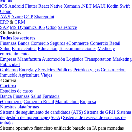
Mobile
iOS
Android
Flutter
React Native
Xamarin
.NET MAUI
Kotlin
Swift
Cloud
AWS
Azure
GCP
Sharepoint
ERP
&
CRM
SAP
MS Dynamics 365
Odoo
Salesforce
Industrias
Todos los sectores
Finanzas
Banca
Comercio
Seguros
eCommerce
Comercio Retail
Salud
Farmacéutica
Educación
Telecomunicaciones
Medios y
entretenimiento
Empresa
Manufactura
Automoción
Logística
Transportation
Marketing
Publicidad
Gobierno
Energía y Servicios Públicos
Petróleo y gas
Construcción
Inmueble
Agricultura
Viajes
Cartera
Cartera
Estudios de casos
Banca
Finanzas
Salud
Farmacia
eCommerce
Comercio Retail
Manufactura
Empresa
Nuestras plataformas
Sistema de seguimiento de candidatos (ATS)
Sistema de GRH
Sistema
de gestión del aprendizaje (SGA)
Sistema de reserva de espacios de
trabajo
Sistema operativo financiero unificado basado en IA para monedas