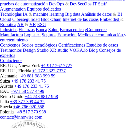
pruebas de automatización
DevOps
&
DevSecOps
IT Staff
Augmentation
Equipos dedicados
Tecnologías
IA
&
machine learning
Big data
Análisis de datos
&
BI
Cloud
Ciberseguridad
Blockchain
Internet de las cosas
Embedded
&
Robótica
AR
&
VR
ESG
Industrias
Finanzas
Banca
Salud
Farmacéutica
eCommerce
Manufactura
Logística
Seguros
Educación
Medios de comunicación y
entretenimiento
Conócenos
Socios tecnológicos
Certificaciones
Estudios de casos
Testimonios
Design Studio
XR studio
VOKA.io
Blog
Consejos de
expertos
Contáctenos
EE. UU., Nueva York
+1 917 267 7727
EE. UU., Florida
+1 772 2322 7337
Alemania
+49 681 988 999 59
Suiza
+49 178 233 41 75
Austria
+49 178 233 41 75
EAU
+971 58 527 4499
Reino Unido
+44 748 8817 958
Italia
+39 377 399 44 35
Suecia
+46 766 920 558
Polonia
+48 517 370 938
contact@innowise.com