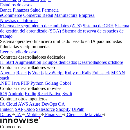
Estudios de casos
Banca
Finanzas
Salud
Farmacia
eCommerce
Comercio Retail
Manufactura
Empresa
Nuestras plataformas
Sistema de seguimiento de candidatos (ATS)
Sistema de GRH
Sistema
de gestión del aprendizaje (SGA)
Sistema de reserva de espacios de
trabajo
Sistema operativo financiero unificado basado en IA para monedas
fiduciarias y criptomonedas
Leer estudio de caso
Contratar desarrolladores dedicados
IT Staff Augmentation
Equipos dedicados
Desarrolladores offshore
Contratar desarrolladores web
Angular
React.js
Vue.js
JavaScript
Ruby on Rails
Full stack
MEAN
stack
.NET
Java
PHP
Python
Golang
Cobol
Contratar desarrolladores móviles
iOS
Android
Kotlin
React Native
Swift
Contratar otros ingenieros
IA
Cloud
AWS
Azure
DevOps
QA
Fintech
SAP
Odoo
Salesforce
Shopify
UiPath
Datos
IA
Mobile
Finanzas
Ciencias de la vida
Conócenos