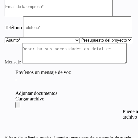
Teléfono
Mensaje
Envíenos un mensaje de voz
Adjuntar documentos
Cargar archivo
Puede a
archivo 
Al hacer clic en Enviar, autoriza a Innowise a procesar sus datos personales de acuerdo