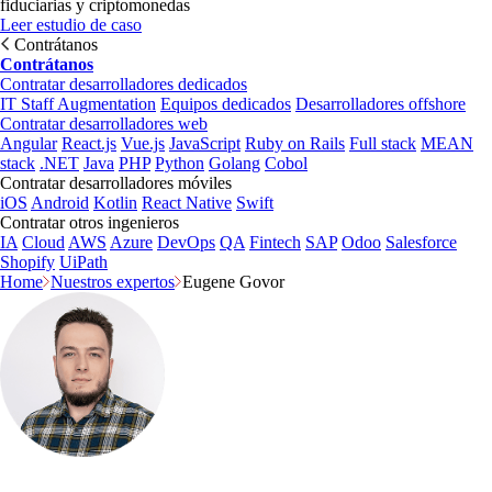
fiduciarias y criptomonedas
Leer estudio de caso
Contrátanos
Contrátanos
Contratar desarrolladores dedicados
IT Staff Augmentation
Equipos dedicados
Desarrolladores offshore
Contratar desarrolladores web
Angular
React.js
Vue.js
JavaScript
Ruby on Rails
Full stack
MEAN
stack
.NET
Java
PHP
Python
Golang
Cobol
Contratar desarrolladores móviles
iOS
Android
Kotlin
React Native
Swift
Contratar otros ingenieros
IA
Cloud
AWS
Azure
DevOps
QA
Fintech
SAP
Odoo
Salesforce
Shopify
UiPath
Home
Nuestros expertos
Eugene Govor