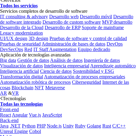
Servicios
Todos los servicios
Servicios completos de desarrollo de software
IT consulting & advisory
Desarrollo web
Desarrollo móvil
Desarrollo
de software integrado
Desarrollo de custom software
MVP desarrollo
Desarrollo de la Cloud
Desarrollo de ERP
Soporte de mainframe
Legacy modernization
UI/UX design
3D design
Pruebas de software y control de calidad
Pruebas de seguridad
Administración de bases de datos
DevOps
DevSecOps
Red
IT Staff Augmentation
Equipo dedicado
Aplicación de tecnologías avanzadas
Big data
Gestión de datos
Análisis de datos
Ingeniería de datos
Visualización de datos
Inteligencia empresarial
Aprendizaje automático
Inteligencia artificial
Ciencia de datos
Sostenibilidad y ESG
Transformación digital
Automatización de procesos empresariales
Automatización robótica de procesos
Ciberseguridad
Internet de las
cosas
Blockchain
NFT
Metaverse
AR
&
VR
Tecnologías
Todas las tecnologías
Front-end
React
Angular
Vue.js
JavaScript
Back-end
Java
.NET
Python
PHP
Node.js
Unity
Ruby
Golang
Rust
C/C++
Unreal Engine
Cobol