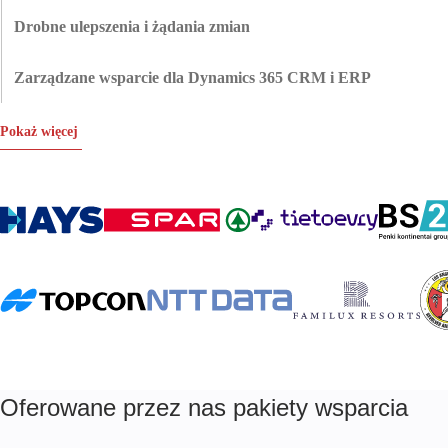
następnie wdrażamy je do produkcji.
pomocna. Sprawdzamy wydajność zapytań, dostosowujemy konfiguracje i
Drobne ulepszenia i żądania zmian
dopracowujemy kod, aż system zacznie działać z prędkością oczekiwaną
Jeśli potrzebujesz tylko niewielkiej poprawki lub obrotu, zajmiemy się tym
przez zespół.
bez komplikowania lub wymuszania niepotrzebnej pracy.
Zarządzane wsparcie dla Dynamics 365 CRM i ERP
Żonglujesz oddzielnymi zespołami wsparcia dla sprzedaży i finansów?
Obsługujemy kompleksowo zarówno środowiska CRM, jak i ERP,
Pokaż więcej
zapewniając jeden zespół, jeden punkt kontaktowy i spójne, niezawodne
wsparcie.
Oferowane przez nas pakiety wsparcia