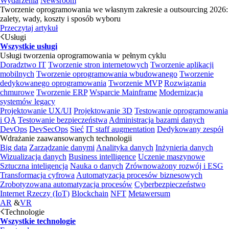
Wydarzenia
Newsroom
Tworzenie oprogramowania we własnym zakresie a outsourcing 2026:
zalety, wady, koszty i sposób wyboru
Przeczytaj artykuł
Usługi
Wszystkie usługi
Usługi tworzenia oprogramowania w pełnym cyklu
Doradztwo IT
Tworzenie stron internetowych
Tworzenie aplikacji
mobilnych
Tworzenie oprogramowania wbudowanego
Tworzenie
dedykowanego oprogramowania
Tworzenie MVP
Rozwiązania
chmurowe
Tworzenie ERP
Wsparcie Mainframe
Modernizacja
systemów legacy
Projektowanie UX/UI
Projektowanie 3D
Testowanie oprogramowania
i QA
Testowanie bezpieczeństwa
Administracja bazami danych
DevOps
DevSecOps
Sieć
IT staff augmentation
Dedykowany zespół
Wdrażanie zaawansowanych technologii
Big data
Zarządzanie danymi
Analityka danych
Inżynieria danych
Wizualizacja danych
Business intelligence
Uczenie maszynowe
Sztuczna inteligencja
Nauka o danych
Zrównoważony rozwój i ESG
Transformacja cyfrowa
Automatyzacja procesów biznesowych
Zrobotyzowana automatyzacja procesów
Cyberbezpieczeństwo
Internet Rzeczy (IoT)
Blockchain
NFT
Metawersum
AR
&
VR
Technologie
Wszystkie technologie