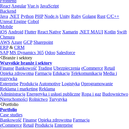
Frontend
React
Angular
Vue.js
JavaScript
Backend
Java
.NET
Python
PHP
Node.js
Unity
Ruby
Golang
Rust
C/C++
Unreal Engine
Cobol
Mobile
iOS
Android
Flutter
React Native
Xamarin
.NET MAUI
Kotlin
Swift
Chmura
AWS
Azure
GCP
Sharepoint
ERP
&
CRM
SAP
MS Dynamics 365
Odoo
Salesforce
Branże i sektory
Wszystkie branże i sektory
Finanse
Bankowość
Trading
Ubezpieczenia
eCommerce
Retail
Opieka zdrowotna
Farmacja
Edukacja
Telekomunikacja
Media i
rozrywka
Enterprise
Produkcja
Automotive
Logistyka
Oprogramowanie
Reklama i marketing
Reklama
Administracja
Energetyka i usługi publiczne
Ropa i gaz
Budownictwo
Nieruchomości
Rolnictwo
Turystyka
Portfolio
Portfolio
Case studies
Bankowość
Finanse
Opieka zdrowotna
Farmacja
eCommerce
Retail
Produkcja
Enterprise