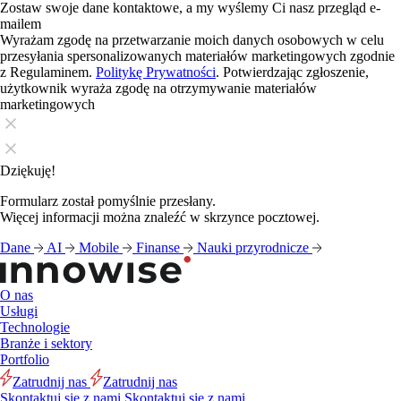
Zostaw swoje dane kontaktowe, a my wyślemy Ci nasz przegląd e-
mailem
Wyrażam zgodę na przetwarzanie moich danych osobowych w celu
przesyłania spersonalizowanych materiałów marketingowych zgodnie
z Regulaminem.
Politykę Prywatności
. Potwierdzając zgłoszenie,
użytkownik wyraża zgodę na otrzymywanie materiałów
marketingowych
Dziękuję!
Formularz został pomyślnie przesłany.
Więcej informacji można znaleźć w skrzynce pocztowej.
Dane
AI
Mobile
Finanse
Nauki przyrodnicze
O nas
Usługi
Technologie
Branże i sektory
Portfolio
Zatrudnij nas
Zatrudnij nas
Skontaktuj się z nami
Skontaktuj się z nami