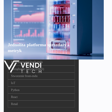
Jednolita platforma sprzedaży i
metryk
Programowanie back-endu
Zarządzanie danymi (DMS)
Stworzenie front-endu
IoT
Python
React
Retail