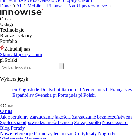
FinTech
SAP
Odoo
Salesforce
Shopify
UiPath
Dane
AI
Mobile
Finanse
Nauki przyrodnicze
O nas
Usługi
Technologie
Branże i sektory
Portfolio
Zatrudnij nas
Skontaktuj się z nami
pl
Polski
Wybierz język
en
English
de
Deutsch
it
Italiano
nl
Nederlands
fr
Français
es
Español
sv
Svenska
pt
Português
pl
Polski
O nas
O nas
Jak operujemy
Zarządzanie jakością
Zarządzanie bezpieczeństwem
Społeczna odpowiedzialność biznesu
Zarząd spółki
Nasi eksperci
Blog
Porady
Nasze referencje
Partnerzy techniczni
Certyfikaty
Nagrody