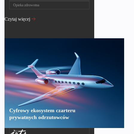
Opieka zdrowotna
Czytaj więcej
Cyfrowy ekosystem czarteru
prywatnych odrzutowców
Java