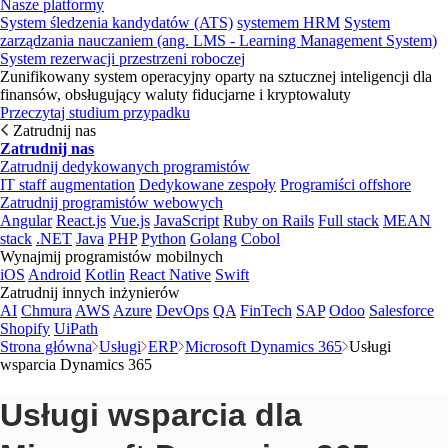
Nasze platformy
System śledzenia kandydatów (ATS)
systemem HRM
System
zarządzania nauczaniem (ang. LMS - Learning Management System)
System rezerwacji przestrzeni roboczej
Zunifikowany system operacyjny oparty na sztucznej inteligencji dla
finansów, obsługujący waluty fiducjarne i kryptowaluty
Przeczytaj studium przypadku
Zatrudnij nas
Zatrudnij nas
Zatrudnij dedykowanych programistów
IT staff augmentation
Dedykowane zespoły
Programiści offshore
Zatrudnij programistów webowych
Angular
React.js
Vue.js
JavaScript
Ruby on Rails
Full stack
MEAN
stack
.NET
Java
PHP
Python
Golang
Cobol
Wynajmij programistów mobilnych
iOS
Android
Kotlin
React Native
Swift
Zatrudnij innych inżynierów
AI
Chmura
AWS
Azure
DevOps
QA
FinTech
SAP
Odoo
Salesforce
Shopify
UiPath
Strona główna
Usługi
ERP
Microsoft Dynamics 365
Usługi
wsparcia Dynamics 365
Usługi wsparcia dla