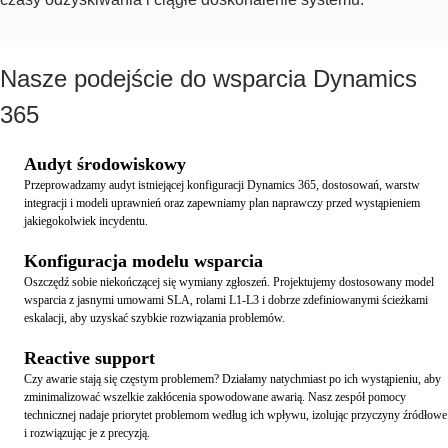
Nasze podejście do wsparcia Dynamics
365
Audyt środowiskowy
Przeprowadzamy audyt istniejącej konfiguracji Dynamics 365, dostosowań, warstw
integracji i modeli uprawnień oraz zapewniamy plan naprawczy przed wystąpieniem
jakiegokolwiek incydentu.
Konfiguracja modelu wsparcia
Oszczędź sobie niekończącej się wymiany zgłoszeń. Projektujemy dostosowany model
wsparcia z jasnymi umowami SLA, rolami L1-L3 i dobrze zdefiniowanymi ścieżkami
eskalacji, aby uzyskać szybkie rozwiązania problemów.
Reactive support
Czy awarie stają się częstym problemem? Działamy natychmiast po ich wystąpieniu, aby
zminimalizować wszelkie zakłócenia spowodowane awarią. Nasz zespół pomocy
technicznej nadaje priorytet problemom według ich wpływu, izolując przyczyny źródłowe
i rozwiązując je z precyzją.