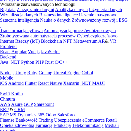
Wdrażanie zaawansowanych technologii
Big data
Zarządzanie danymi
Analityka danych
Inżynieria danych
Wizualizacja danych
Business intelligence
Uczenie maszynowe
Sztuczna inteligencja
Nauka o danych
Zrównoważony rozwój i ESG
Transformacja cyfrowa
Automatyzacja procesów biznesowych
Zrobotyzowana automatyzacja procesów
Cyberbezpieczeństwo
Internet Rzeczy (IoT)
Blockchain
NFT
Metawersum
AR
&
VR
Frontend
React
Angular
Vue.js
JavaScript
Backend
Java
.NET
Python
PHP
Rust
C/C++
Node.js
Unity
Ruby
Golang
Unreal Engine
Cobol
Mobile
iOS
Android
Flutter
React Native
Xamarin
.NET MAUI
Swift
Kotlin
Chmura
AWS
Azure
GCP
Sharepoint
ERP
&
CRM
SAP
MS Dynamics 365
Odoo
Salesforce
Finanse
Bankowość
Trading
Ubezpieczenia
eCommerce
Retail
Opieka zdrowotna
Farmacja
Edukacja
Telekomunikacja
Media i
rozrywka