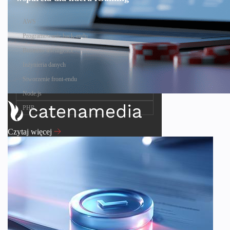
AWS
Programowanie back-endu
Business intelligence
Inżynieria danych
Stworzenie front-endu
Node.js
PHP
Czytaj więcej