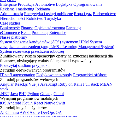
Enterprise
Produkcja
Automotive
Logistyka
Oprogramowanie
Reklama i marketing
Reklama
Administracja
Energetyka i usługi publiczne
Ropa i gaz
Budownictwo
Nieruchomości
Rolnictwo
Turystyka
Case studies
Bankowość
Finanse
Opieka zdrowotna
Farmacja
eCommerce
Retail
Produkcja
Enterprise
Nasze platformy
System śledzenia kandydatów (ATS)
systemem HRM
System
zarządzania nauczaniem (ang. LMS - Learning Management System)
System rezerwacji przestrzeni roboczej
Zunifikowany system operacyjny oparty na sztucznej inteligencji dla
finansów, obsługujący waluty fiducjarne i kryptowaluty
Przeczytaj studium przypadku
Zatrudnij dedykowanych programistów
IT staff augmentation
Dedykowane zespoły
Programiści offshore
Zatrudnij programistów webowych
Angular
React.js
Vue.js
JavaScript
Ruby on Rails
Full stack
MEAN
stack
.NET
Java
PHP
Python
Golang
Cobol
Wynajmij programistów mobilnych
iOS
Android
Kotlin
React Native
Swift
Zatrudnij innych inżynierów
AI
Chmura
AWS
Azure
DevOps
QA