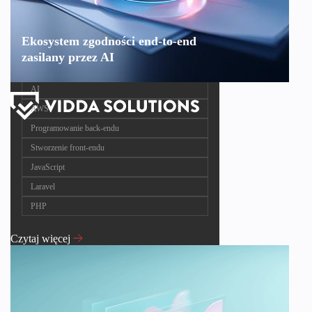
Ekosystem zgodności end-to-end
zasilany przez AI
AI
AWS
Programowanie back-endu
Stworzenie front-endu
JavaScript
Laravel
PHP
Czytaj więcej