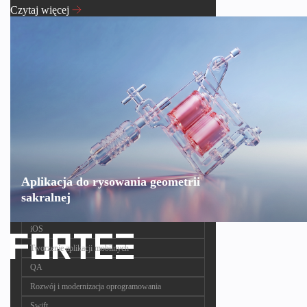
Czytaj więcej
Aplikacja do rysowania geometrii
sakralnej
iOS
Tworzenie aplikacji mobilnych
QA
Rozwój i modernizacja oprogramowania
Swift