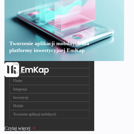
Tworzenie aplikacji mobilnych dla
platformy inwestycyjnej EmKap
Dart
FinTech
Flutter
Integracja
Inwestycje
Mobile
Tworzenie aplikacji mobilnych
Czytaj więcej