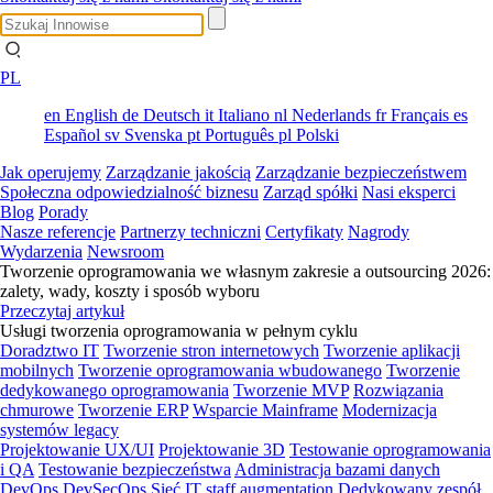
PL
en
English
de
Deutsch
it
Italiano
nl
Nederlands
fr
Français
es
Español
sv
Svenska
pt
Português
pl
Polski
Jak operujemy
Zarządzanie jakością
Zarządzanie bezpieczeństwem
Społeczna odpowiedzialność biznesu
Zarząd spółki
Nasi eksperci
Blog
Porady
Nasze referencje
Partnerzy techniczni
Certyfikaty
Nagrody
Wydarzenia
Newsroom
Tworzenie oprogramowania we własnym zakresie a outsourcing 2026:
zalety, wady, koszty i sposób wyboru
Przeczytaj artykuł
Usługi tworzenia oprogramowania w pełnym cyklu
Doradztwo IT
Tworzenie stron internetowych
Tworzenie aplikacji
mobilnych
Tworzenie oprogramowania wbudowanego
Tworzenie
dedykowanego oprogramowania
Tworzenie MVP
Rozwiązania
chmurowe
Tworzenie ERP
Wsparcie Mainframe
Modernizacja
systemów legacy
Projektowanie UX/UI
Projektowanie 3D
Testowanie oprogramowania
i QA
Testowanie bezpieczeństwa
Administracja bazami danych
DevOps
DevSecOps
Sieć
IT staff augmentation
Dedykowany zespół