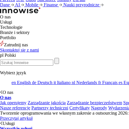
Dane
AI
Mobile
Finanse
Nauki przyrodnicze
O nas
Usługi
Technologie
Branże i sektory
Portfolio
Zatrudnij nas
Skontaktuj się z nami
pl
Polski
Wybierz język
en
English
de
Deutsch
it
Italiano
nl
Nederlands
fr
Français
es
Es
O nas
O nas
Jak operujemy
Zarządzanie jakością
Zarządzanie bezpieczeństwem
Sp
Nasze referencje
Partnerzy techniczni
Certyfikaty
Nagrody
Wydarzeni
Tworzenie oprogramowania we własnym zakresie a outsourcing 2026: 
Przeczytaj artykuł
Usługi
Wszystkie usługi