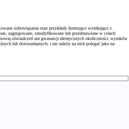
wane zobowiązania oraz przykłady ilustrujące wynikające z
nione, zagregowane, zmodyfikowane lub przedstawione w celach
tanowią oświadczeń ani gwarancji identycznych okoliczności, wyników
źnych lub dorozumianych, i nie należy na nich polegać jako na