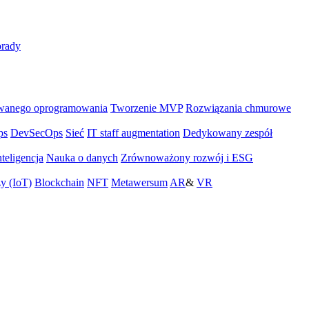
rady
wanego oprogramowania
Tworzenie MVP
Rozwiązania chmurowe
ps
DevSecOps
Sieć
IT staff augmentation
Dedykowany zespół
teligencja
Nauka o danych
Zrównoważony rozwój i ESG
zy (IoT)
Blockchain
NFT
Metawersum
AR
&
VR