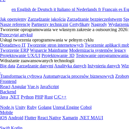
en
English
de
Deutsch
it
Italiano
nl
Nederlands
fr
Français
es
Es
Jak operujemy
Zarządzanie jakością
Zarządzanie bezpieczeństwem
Sp
Nasze referencje
Partnerzy techniczni
Certyfikaty
Nagrody
Wydarzeni
Tworzenie oprogramowania we własnym zakresie a outsourcing 2026: 
Przeczytaj artykuł
Usługi tworzenia oprogramowania w pełnym cyklu
Doradztwo IT
Tworzenie stron internetowych
Tworzenie aplikacji mo
Tworzenie ERP
Wsparcie Mainframe
Modernizacja systemów legacy
Projektowanie UX/UI
Projektowanie 3D
Testowanie oprogramowania
Wdrażanie zaawansowanych technologii
Big data
Zarządzanie danymi
Analityka danych
Inżynieria danych
Wiz
Transformacja cyfrowa
Automatyzacja procesów biznesowych
Zrobot
Frontend
React
Angular
Vue.js
JavaScript
Backend
Java
.NET
Python
PHP
Rust
C/C++
Node.js
Unity
Ruby
Golang
Unreal Engine
Cobol
Mobile
iOS
Android
Flutter
React Native
Xamarin
.NET MAUI
Swift
Kotlin