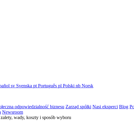
pañol
sv
Svenska
pt
Português
pl
Polski
nb
Norsk
ołeczna odpowiedzialność biznesu
Zarząd spółki
Nasi eksperci
Blog
Po
a
Newsroom
zalety, wady, koszty i sposób wyboru