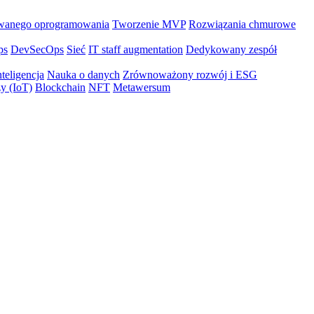
wanego oprogramowania
Tworzenie MVP
Rozwiązania chmurowe
ps
DevSecOps
Sieć
IT staff augmentation
Dedykowany zespół
teligencja
Nauka o danych
Zrównoważony rozwój i ESG
zy (IoT)
Blockchain
NFT
Metawersum