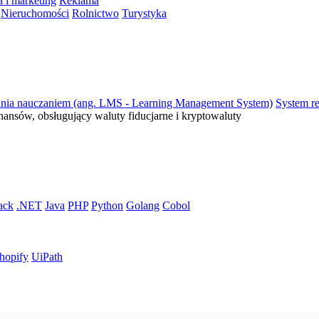
 i marketing
Reklama
Nieruchomości
Rolnictwo
Turystyka
ania nauczaniem (ang. LMS - Learning Management System)
System re
inansów, obsługujący waluty fiducjarne i kryptowaluty
ack
.NET
Java
PHP
Python
Golang
Cobol
hopify
UiPath