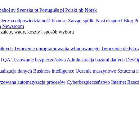
pañol
sv
Svenska
pt
Português
pl
Polski
nb
Norsk
ołeczna odpowiedzialność biznesu
Zarząd spółki
Nasi eksperci
Blog
Po
a
Newsroom
zalety, wady, koszty i sposób wyboru
bilnych
Tworzenie oprogramowania wbudowanego
Tworzenie dedyko
 i QA
Testowanie bezpieczeństwa
Administracja bazami danych
DevO
ualizacja danych
Business intelligence
Uczenie maszynowe
Sztuczna in
yzowana automatyzacja procesów
Cyberbezpieczeństwo
Internet Rzec