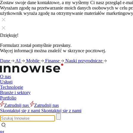
Zostaw swoje dane kontaktowe, a my wyślemy Ci nasz przegląd e-ma
Wyrażam zgodę na przetwarzanie moich danych osobowych w celu pr
użytkownik wyraża zgodę na otrzymywanie materiałów marketingow
Dziękuję!
Formularz został pomyślnie przesłany.
Więcej informacji można znaleźć w skrzynce pocztowej.
Dane
AI
Mobile
Finanse
Nauki przyrodnicze
O nas
Usługi
Technologie
Branże i sektory
Portfolio
Zatrudnij nas
Zatrudnij nas
Skontaktuj się z nami
Skontaktuj się z nami
PL