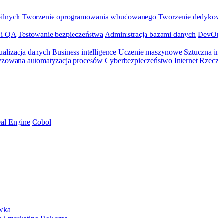
bilnych
Tworzenie oprogramowania wbudowanego
Tworzenie dedyko
 i QA
Testowanie bezpieczeństwa
Administracja bazami danych
DevO
ualizacja danych
Business intelligence
Uczenie maszynowe
Sztuczna in
yzowana automatyzacja procesów
Cyberbezpieczeństwo
Internet Rzec
al Engine
Cobol
ywka