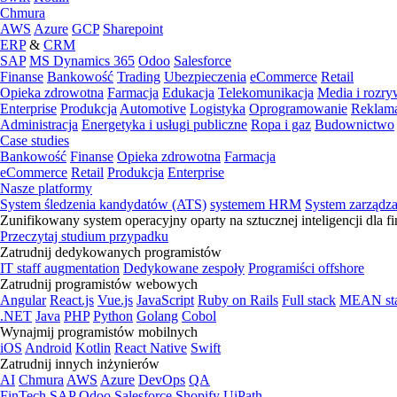
Chmura
AWS
Azure
GCP
Sharepoint
ERP
&
CRM
SAP
MS Dynamics 365
Odoo
Salesforce
Finanse
Bankowość
Trading
Ubezpieczenia
eCommerce
Retail
Opieka zdrowotna
Farmacja
Edukacja
Telekomunikacja
Media i rozr
Enterprise
Produkcja
Automotive
Logistyka
Oprogramowanie
Reklama
Administracja
Energetyka i usługi publiczne
Ropa i gaz
Budownictwo
Case studies
Bankowość
Finanse
Opieka zdrowotna
Farmacja
eCommerce
Retail
Produkcja
Enterprise
Nasze platformy
System śledzenia kandydatów (ATS)
systemem HRM
System zarządz
Zunifikowany system operacyjny oparty na sztucznej inteligencji dla f
Przeczytaj studium przypadku
Zatrudnij dedykowanych programistów
IT staff augmentation
Dedykowane zespoły
Programiści offshore
Zatrudnij programistów webowych
Angular
React.js
Vue.js
JavaScript
Ruby on Rails
Full stack
MEAN st
.NET
Java
PHP
Python
Golang
Cobol
Wynajmij programistów mobilnych
iOS
Android
Kotlin
React Native
Swift
Zatrudnij innych inżynierów
AI
Chmura
AWS
Azure
DevOps
QA
FinTech
SAP
Odoo
Salesforce
Shopify
UiPath