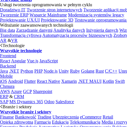
Usługi tworzenia oprogramowania w pełnym cyklu
Doradztwo IT
Tworzenie stron internetowych
Tworzenie aplikacji mo
Tworzenie ERP
Wsparcie Mainframe
Modernizacja systemów legacy
Projektowanie UX/UI
Projektowanie 3D
Testowanie oprogramowania
Wdrażanie zaawansowanych technologii
Big data
Zarządzanie danymi
Analityka danych
Inżynieria danych
Wiz
Transformacja cyfrowa
Automatyzacja procesów biznesowych
Zrobot
AR
&
VR
Technologie
Wszystkie technologie
Frontend
React
Angular
Vue.js
JavaScript
Backend
Java
.NET
Python
PHP
Node.js
Unity
Ruby
Golang
Rust
C/C++
Unre
Mobile
iOS
Android
Flutter
React Native
Xamarin
.NET MAUI
Kotlin
Swift
Chmura
AWS
Azure
GCP
Sharepoint
ERP
&
CRM
SAP
MS Dynamics 365
Odoo
Salesforce
Branże i sektory
Wszystkie branże i sektory
Finanse
Bankowość
Trading
Ubezpieczenia
eCommerce
Retail
Opieka zdrowotna
Farmacja
Edukacja
Telekomunikacja
Media i rozr