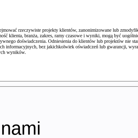
mować rzeczywiste projekty klientów, zanonimizowane lub zmodyfiko
mość klienta, branża, zakres, ramy czasowe i wyniki, mogą być uogól
atywnego doświadczenia. Odniesienia do klientów lub projektów nie s
ach informacyjnych, bez jakichkolwiek oświadczeń lub gwarancji, wyra
łych wyników.
 nami