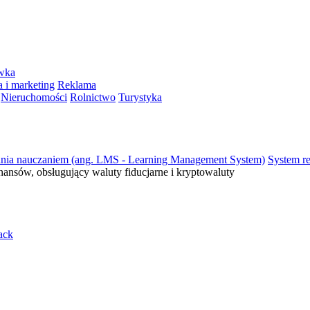
ywka
 i marketing
Reklama
Nieruchomości
Rolnictwo
Turystyka
ania nauczaniem (ang. LMS - Learning Management System)
System re
inansów, obsługujący waluty fiducjarne i kryptowaluty
ack