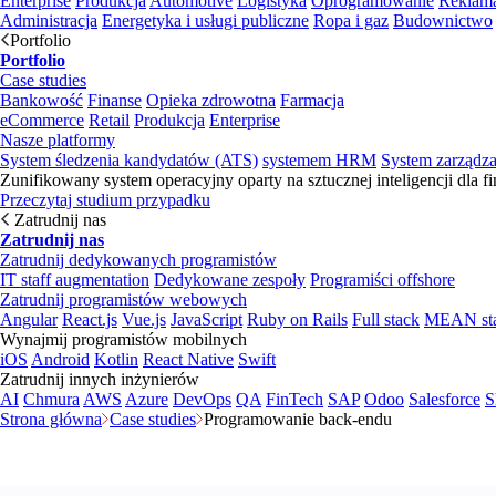
Enterprise
Produkcja
Automotive
Logistyka
Oprogramowanie
Reklama
Administracja
Energetyka i usługi publiczne
Ropa i gaz
Budownictwo
Portfolio
Portfolio
Case studies
Bankowość
Finanse
Opieka zdrowotna
Farmacja
eCommerce
Retail
Produkcja
Enterprise
Nasze platformy
System śledzenia kandydatów (ATS)
systemem HRM
System zarządz
Zunifikowany system operacyjny oparty na sztucznej inteligencji dla f
Przeczytaj studium przypadku
Zatrudnij nas
Zatrudnij nas
Zatrudnij dedykowanych programistów
IT staff augmentation
Dedykowane zespoły
Programiści offshore
Zatrudnij programistów webowych
Angular
React.js
Vue.js
JavaScript
Ruby on Rails
Full stack
MEAN st
Wynajmij programistów mobilnych
iOS
Android
Kotlin
React Native
Swift
Zatrudnij innych inżynierów
AI
Chmura
AWS
Azure
DevOps
QA
FinTech
SAP
Odoo
Salesforce
S
Strona główna
Case studies
Programowanie back-endu