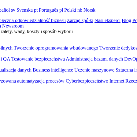
pañol
sv
Svenska
pt
Português
pl
Polski
nb
Norsk
ołeczna odpowiedzialność biznesu
Zarząd spółki
Nasi eksperci
Blog
Po
a
Newsroom
zalety, wady, koszty i sposób wyboru
bilnych
Tworzenie oprogramowania wbudowanego
Tworzenie dedyko
 i QA
Testowanie bezpieczeństwa
Administracja bazami danych
DevO
ualizacja danych
Business intelligence
Uczenie maszynowe
Sztuczna in
yzowana automatyzacja procesów
Cyberbezpieczeństwo
Internet Rzec