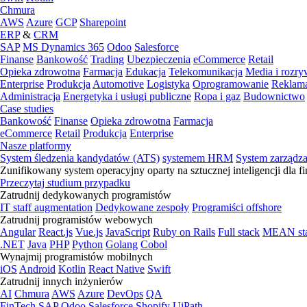
Chmura
AWS
Azure
GCP
Sharepoint
ERP
&
CRM
SAP
MS Dynamics 365
Odoo
Salesforce
Finanse
Bankowość
Trading
Ubezpieczenia
eCommerce
Retail
Opieka zdrowotna
Farmacja
Edukacja
Telekomunikacja
Media i rozr
Enterprise
Produkcja
Automotive
Logistyka
Oprogramowanie
Reklama
Administracja
Energetyka i usługi publiczne
Ropa i gaz
Budownictwo
Case studies
Bankowość
Finanse
Opieka zdrowotna
Farmacja
eCommerce
Retail
Produkcja
Enterprise
Nasze platformy
System śledzenia kandydatów (ATS)
systemem HRM
System zarządz
Zunifikowany system operacyjny oparty na sztucznej inteligencji dla f
Przeczytaj studium przypadku
Zatrudnij dedykowanych programistów
IT staff augmentation
Dedykowane zespoły
Programiści offshore
Zatrudnij programistów webowych
Angular
React.js
Vue.js
JavaScript
Ruby on Rails
Full stack
MEAN st
.NET
Java
PHP
Python
Golang
Cobol
Wynajmij programistów mobilnych
iOS
Android
Kotlin
React Native
Swift
Zatrudnij innych inżynierów
AI
Chmura
AWS
Azure
DevOps
QA
FinTech
SAP
Odoo
Salesforce
Shopify
UiPath