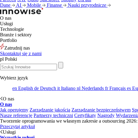
Dane
AI
Mobile
Finanse
Nauki przyrodnicze
O nas
Usługi
Technologie
Branże i sektory
Portfolio
Zatrudnij nas
Skontaktuj się z nami
pl
Polski
Wybierz język
en
English
de
Deutsch
it
Italiano
nl
Nederlands
fr
Français
es
Es
O nas
O nas
Jak operujemy
Zarządzanie jakością
Zarządzanie bezpieczeństwem
Sp
Nasze referencje
Partnerzy techniczni
Certyfikaty
Nagrody
Wydarzeni
Tworzenie oprogramowania we własnym zakresie a outsourcing 2026: 
Przeczytaj artykuł
Usługi
Wszystkie usługi