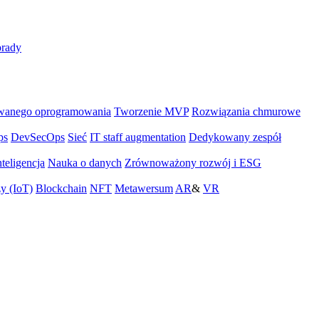
rady
wanego oprogramowania
Tworzenie MVP
Rozwiązania chmurowe
ps
DevSecOps
Sieć
IT staff augmentation
Dedykowany zespół
teligencja
Nauka o danych
Zrównoważony rozwój i ESG
zy (IoT)
Blockchain
NFT
Metawersum
AR
&
VR