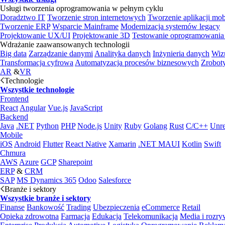
Usługi tworzenia oprogramowania w pełnym cyklu
Doradztwo IT
Tworzenie stron internetowych
Tworzenie aplikacji mo
Tworzenie ERP
Wsparcie Mainframe
Modernizacja systemów legacy
Projektowanie UX/UI
Projektowanie 3D
Testowanie oprogramowania
Wdrażanie zaawansowanych technologii
Big data
Zarządzanie danymi
Analityka danych
Inżynieria danych
Wiz
Transformacja cyfrowa
Automatyzacja procesów biznesowych
Zrobot
AR
&
VR
Technologie
Wszystkie technologie
Frontend
React
Angular
Vue.js
JavaScript
Backend
Java
.NET
Python
PHP
Node.js
Unity
Ruby
Golang
Rust
C/C++
Unre
Mobile
iOS
Android
Flutter
React Native
Xamarin
.NET MAUI
Kotlin
Swift
Chmura
AWS
Azure
GCP
Sharepoint
ERP
&
CRM
SAP
MS Dynamics 365
Odoo
Salesforce
Branże i sektory
Wszystkie branże i sektory
Finanse
Bankowość
Trading
Ubezpieczenia
eCommerce
Retail
Opieka zdrowotna
Farmacja
Edukacja
Telekomunikacja
Media i rozr