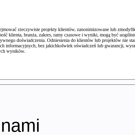
mować rzeczywiste projekty klientów, zanonimizowane lub zmodyfiko
mość klienta, branża, zakres, ramy czasowe i wyniki, mogą być uogól
atywnego doświadczenia. Odniesienia do klientów lub projektów nie s
ach informacyjnych, bez jakichkolwiek oświadczeń lub gwarancji, wyra
łych wyników.
 nami