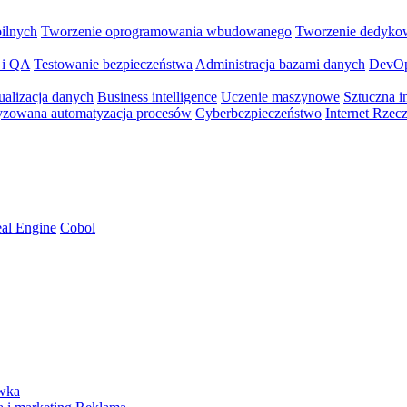
bilnych
Tworzenie oprogramowania wbudowanego
Tworzenie dedyko
 i QA
Testowanie bezpieczeństwa
Administracja bazami danych
DevO
ualizacja danych
Business intelligence
Uczenie maszynowe
Sztuczna in
yzowana automatyzacja procesów
Cyberbezpieczeństwo
Internet Rzec
al Engine
Cobol
ywka