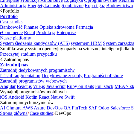
Enterprise
Produkcja
Automotive
Logistyka
Oprogramowanie
Reklama
Administracja
Energetyka i usługi publiczne
Ropa i gaz
Budownictwo
Portfolio
Portfolio
Case studies
Bankowość
Finanse
Opieka zdrowotna
Farmacja
eCommerce
Retail
Produkcja
Enterprise
Nasze platformy
System śledzenia kandydatów (ATS)
systemem HRM
System zarządz
Zunifikowany system operacyjny oparty na sztucznej inteligencji dla f
Przeczytaj studium przypadku
Zatrudnij nas
Zatrudnij nas
Zatrudnij dedykowanych programistów
IT staff augmentation
Dedykowane zespoły
Programiści offshore
Zatrudnij programistów webowych
Angular
React.js
Vue.js
JavaScript
Ruby on Rails
Full stack
MEAN st
Wynajmij programistów mobilnych
iOS
Android
Kotlin
React Native
Swift
Zatrudnij innych inżynierów
AI
Chmura
AWS
Azure
DevOps
QA
FinTech
SAP
Odoo
Salesforce
S
Strona główna
Case studies
DevOps