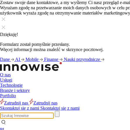
Zostaw swoje dane kontaktowe, a my wyślemy Ci nasz przegląd e-ma
Wyrażam zgodę na przetwarzanie moich danych osobowych w celu pr
użytkownik wyraża zgodę na otrzymywanie materiałów marketingow
Dziękuję!
Formularz został pomyślnie przesłany.
Więcej informacji można znaleźć w skrzynce pocztowej.
Dane
AI
Mobile
Finanse
Nauki przyrodnicze
O nas
Usługi
Technologie
Branże i sektory
Portfolio
Zatrudnij nas
Zatrudnij nas
Skontaktuj się z nami
Skontaktuj się z nami
PL