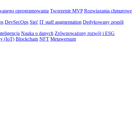
wanego oprogramowania
Tworzenie MVP
Rozwiązania chmurowe
ps
DevSecOps
Sieć
IT staff augmentation
Dedykowany zespół
teligencja
Nauka o danych
Zrównoważony rozwój i ESG
zy (IoT)
Blockchain
NFT
Metawersum