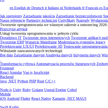
en
English
de
Deutsch
it
Italiano
nl
Nederlands
fr
Français
es
Es
Jak operujemy
Zarządzanie jakością
Zarządzanie bezpieczeństwem
Sp
Nasze referencje
Partnerzy techniczni
Certyfikaty
Nagrody
Wydarzeni
Tworzenie oprogramowania we własnym zakresie a outsourcing 2026: 
Przeczytaj artykuł
Usługi tworzenia oprogramowania w pełnym cyklu
Doradztwo IT
Tworzenie stron internetowych
Tworzenie aplikacji mo
Tworzenie ERP
Wsparcie Mainframe
Modernizacja systemów legacy
Projektowanie UX/UI
Projektowanie 3D
Testowanie oprogramowania
Wdrażanie zaawansowanych technologii
Big data
Zarządzanie danymi
Analityka danych
Inżynieria danych
Wiz
Transformacja cyfrowa
Automatyzacja procesów biznesowych
Zrobot
Frontend
React
Angular
Vue.js
JavaScript
Backend
Java
.NET
Python
PHP
Rust
C/C++
Node.js
Unity
Ruby
Golang
Unreal Engine
Cobol
Mobile
iOS
Android
Flutter
React Native
Xamarin
.NET MAUI
Swift
Kotlin