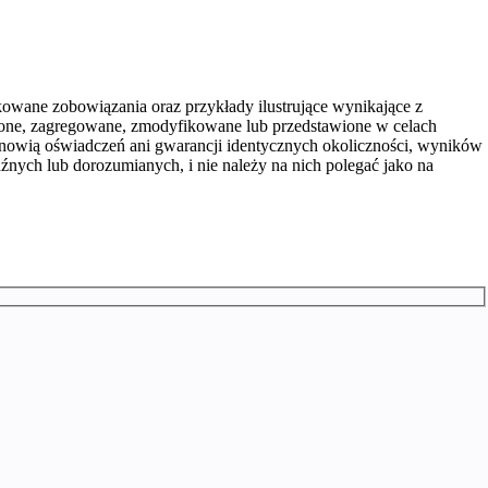
wane zobowiązania oraz przykłady ilustrujące wynikające z
nione, zagregowane, zmodyfikowane lub przedstawione w celach
tanowią oświadczeń ani gwarancji identycznych okoliczności, wyników
źnych lub dorozumianych, i nie należy na nich polegać jako na