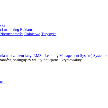
ywka
 i marketing
Reklama
Nieruchomości
Rolnictwo
Turystyka
ania nauczaniem (ang. LMS - Learning Management System)
System re
inansów, obsługujący waluty fiducjarne i kryptowaluty
ack