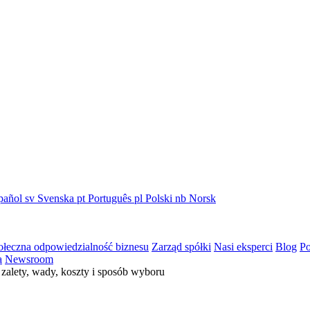
pañol
sv
Svenska
pt
Português
pl
Polski
nb
Norsk
ołeczna odpowiedzialność biznesu
Zarząd spółki
Nasi eksperci
Blog
Po
a
Newsroom
zalety, wady, koszty i sposób wyboru