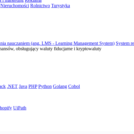
 i marketing
Reklama
Nieruchomości
Rolnictwo
Turystyka
ania nauczaniem (ang. LMS - Learning Management System)
System re
inansów, obsługujący waluty fiducjarne i kryptowaluty
ack
.NET
Java
PHP
Python
Golang
Cobol
hopify
UiPath