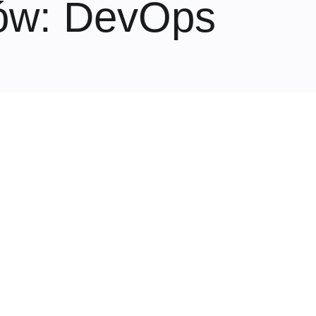
ów
: DevOps